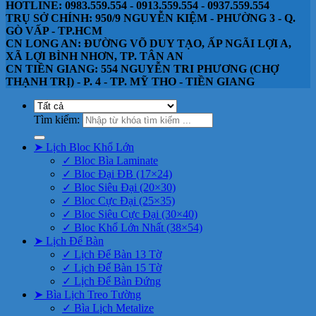
HOTLINE: 0983.559.554 - 0913.559.554 - 0937.559.554
TRỤ SỞ CHÍNH: 950/9 NGUYỄN KIỆM - PHƯỜNG 3 - Q.
GÒ VẤP - TP.HCM
CN LONG AN: ĐƯỜNG VÕ DUY TẠO, ẤP NGÃI LỢI A,
XÃ LỢI BÌNH NHƠN, TP. TÂN AN
CN TIỀN GIANG: 554 NGUYỄN TRI PHƯƠNG (CHỢ
THẠNH TRỊ) - P. 4 - TP. MỸ THO - TIỀN GIANG
Tìm kiếm:
➤ Lịch Bloc Khổ Lớn
✓ Bloc Bìa Laminate
✓ Bloc Đại ĐB (17×24)
✓ Bloc Siêu Đại (20×30)
✓ Bloc Cực Đại (25×35)
✓ Bloc Siêu Cực Đại (30×40)
✓ Bloc Khổ Lớn Nhất (38×54)
➤ Lịch Để Bàn
✓ Lịch Để Bàn 13 Tờ
✓ Lịch Để Bàn 15 Tờ
✓ Lịch Để Bàn Đứng
➤ Bìa Lịch Treo Tường
✓ Bìa Lịch Metalize