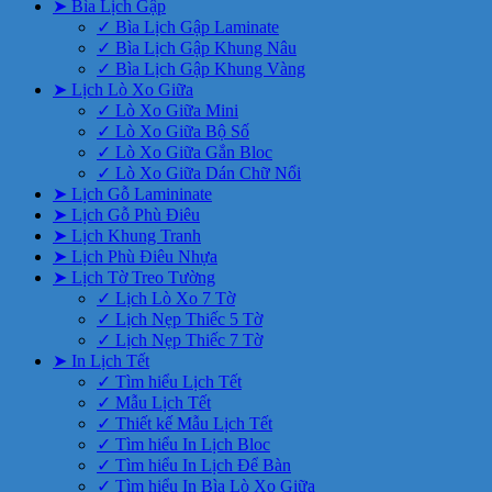
➤ Bìa Lịch Gập
✓ Bìa Lịch Gập Laminate
✓ Bìa Lịch Gập Khung Nâu
✓ Bìa Lịch Gập Khung Vàng
➤ Lịch Lò Xo Giữa
✓ Lò Xo Giữa Mini
✓ Lò Xo Giữa Bộ Số
✓ Lò Xo Giữa Gắn Bloc
✓ Lò Xo Giữa Dán Chữ Nổi
➤ Lịch Gỗ Lamininate
➤ Lịch Gỗ Phù Điêu
➤ Lịch Khung Tranh
➤ Lịch Phù Điêu Nhựa
➤ Lịch Tờ Treo Tường
✓ Lịch Lò Xo 7 Tờ
✓ Lịch Nẹp Thiếc 5 Tờ
✓ Lịch Nẹp Thiếc 7 Tờ
➤ In Lịch Tết
✓ Tìm hiểu Lịch Tết
✓ Mẫu Lịch Tết
✓ Thiết kế Mẫu Lịch Tết
✓ Tìm hiểu In Lịch Bloc
✓ Tìm hiểu In Lịch Để Bàn
✓ Tìm hiểu In Bìa Lò Xo Giữa