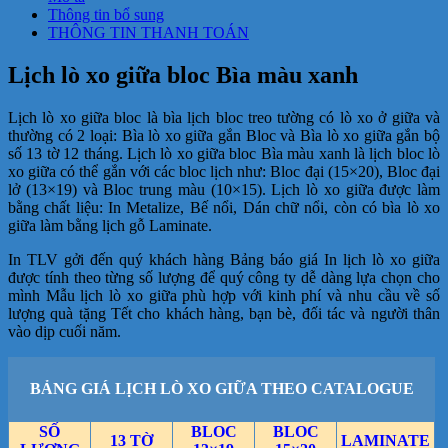
Thông tin bổ sung
THÔNG TIN THANH TOÁN
Lịch lò xo giữa bloc Bìa màu xanh
Lịch lò xo giữa bloc là bìa lịch bloc treo tường có lò xo ở giữa và
thường có 2 loại: Bìa lò xo giữa gắn Bloc và Bìa lò xo giữa gắn bộ
số 13 tờ 12 tháng. Lịch lò xo giữa bloc Bìa màu xanh là lịch bloc lò
xo giữa có thể gắn với các bloc lịch như: Bloc đại (15×20), Bloc đại
lở (13×19) và Bloc trung màu (10×15). Lịch lò xo giữa được làm
bằng chất liệu: In Metalize, Bế nổi, Dán chữ nổi, còn có bìa lò xo
giữa làm bằng lịch gỗ Laminate.
In TLV gởi đến quý khách hàng Bảng báo giá In lịch lò xo giữa
được tính theo từng số lượng để quý công ty dễ dàng lựa chọn cho
mình Mẫu lịch lò xo giữa phù hợp với kinh phí và nhu cầu về số
lượng quà tặng Tết cho khách hàng, bạn bè, đối tác và người thân
vào dịp cuối năm.
BẢNG GIÁ LỊCH LÒ XO GIỮA THEO CATALOGUE
SỐ
BLOC
BLOC
13 TỜ
LAMINATE