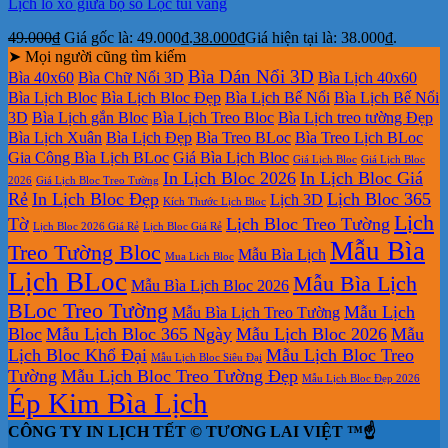
Lịch lò xo giữa bộ số Lộc túi vàng
49.000
₫
Giá gốc là: 49.000₫.
38.000
₫
Giá hiện tại là: 38.000₫.
➤ Mọi người cũng tìm kiếm
Bìa Dán Nổi 3D
Bìa 40x60
Bìa Chữ Nổi 3D
Bìa Lịch 40x60
Bìa Lịch Bloc
Bìa Lịch Bloc Đẹp
Bìa Lịch Bế Nổi
Bìa Lịch Bế Nổi
3D
Bìa Lịch gắn Bloc
Bìa Lịch Treo Bloc
Bìa Lịch treo tường Đẹp
Bìa Lịch Xuân
Bìa Lịch Đẹp
Bìa Treo BLoc
Bìa Treo Lịch BLoc
Gia Công Bìa Lịch BLoc
Giá Bìa Lịch Bloc
Giá Lịch Bloc
Giá Lịch Bloc
In Lịch Bloc 2026
In Lịch Bloc Giá
2026
Giá Lịch Bloc Treo Tường
Rẻ
In Lịch Bloc Đẹp
Lịch Bloc 365
Lịch 3D
Kích Thước Lịch Bloc
Lịch
Tờ
Lịch Bloc Treo Tường
Lịch Bloc 2026 Giá Rẻ
Lịch Bloc Giá Rẻ
Mẫu Bìa
Treo Tường Bloc
Mẫu Bìa Lịch
Mua Lich Bloc
Lịch BLoc
Mẫu Bìa Lịch
Mẫu Bìa Lịch Bloc 2026
BLoc Treo Tường
Mẫu Lịch
Mẫu Bìa Lịch Treo Tường
Bloc
Mẫu Lịch Bloc 365 Ngày
Mẫu Lịch Bloc 2026
Mẫu
Lịch Bloc Khổ Đại
Mẫu Lịch Bloc Treo
Mẫu Lịch Bloc Siêu Đại
Tường
Mẫu Lịch Bloc Treo Tường Đẹp
Mẫu Lịch Bloc Đẹp 2026
Ép Kim Bìa Lịch
CÔNG TY IN LỊCH TẾT © TƯƠNG LAI VIỆT ™☝️