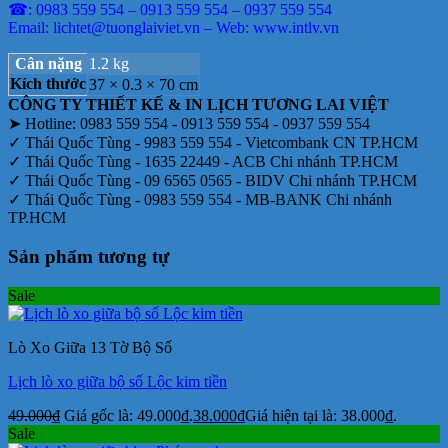
☎: 0983 559 554 – 0913 559 554 – 0937 559 554
Email: lichtet@tuonglaiviet.vn – Web: www.intlv.vn
Cân nặng
1.2 kg
Kích thước
37 × 0.3 × 70 cm
CÔNG TY THIẾT KẾ & IN LỊCH TƯƠNG LAI VIỆT
➤ Hotline: 0983 559 554 - 0913 559 554 - 0937 559 554
✓ Thái Quốc Tùng - 9983 559 554 - Vietcombank CN TP.HCM
✓ Thái Quốc Tùng - 1635 22449 - ACB Chi nhánh TP.HCM
✓ Thái Quốc Tùng - 09 6565 0565 - BIDV Chi nhánh TP.HCM
✓ Thái Quốc Tùng - 0983 559 554 - MB-BANK Chi nhánh
TP.HCM
Sản phẩm tương tự
Sale
Lò Xo Giữa 13 Tờ Bộ Số
Lịch lò xo giữa bộ số Lộc kim tiền
49.000
₫
Giá gốc là: 49.000₫.
38.000
₫
Giá hiện tại là: 38.000₫.
Sale