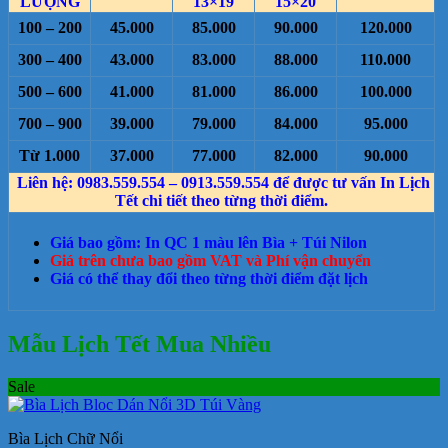
LƯỢNG
13×19
15×20
100 – 200
45.000
85.000
90.000
120.000
300 – 400
43.000
83.000
88.000
110.000
500 – 600
41.000
81.000
86.000
100.000
700 – 900
39.000
79.000
84.000
95.000
Từ 1.000
37.000
77.000
82.000
90.000
Liên hệ: 0983.559.554 – 0913.559.554 để được tư vấn In Lịch
Tết chi tiết theo từng thời điểm.
Giá bao gồm: In QC 1 màu lên Bìa + Túi Nilon
Giá trên chưa bao gồm VAT và Phí vận chuyển
Giá có thể thay đổi theo từng thời điểm đặt lịch
Mẫu Lịch Tết Mua Nhiều
Sale
Bìa Lịch Chữ Nổi