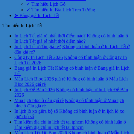
✓ Tìm hiểu Lịch Gỗ
✓ Tìm hiểu In Bìa Lịch Treo Tường
➤ Bảng giá In Lịch Tết
Tìm hiểu In Lịch Tết
In Lịch Tết giá rẻ nhất thời điểm nào?
Không có bình luận
ở
In Lịch Tết giá rẻ nhất thời điểm nào?
In Lịch Tết ở đâu giá rẻ?
Không có bình luận
ở In Lịch Tết ở
đâu giá rẻ?
Công ty In Lịch Tết 2026
Không có bình luận
ở Công ty In
Lịch Tết 2026
Bảng giá In Lịch Tết
Không có bình luận
ở Bảng giá In Lịch
Tết
Mẫu Lịch Bloc 2026 giá rẻ
Không có bình luận
ở Mẫu Lịch
Bloc 2026 giá rẻ
In Lịch Để Bàn 2026
Không có bình luận
ở In Lịch Để Bàn
2026
Mua lịch bloc ở đâu giá rẻ
Không có bình luận
ở Mua lịch
bloc ở đâu giá rẻ
In lịch lò xo giữa bộ số
Không có bình luận
ở In lịch lò xo
giữa bộ số
Tìm kiếm địa chỉ in lịch tết tại tphcm
Không có bình luận
ở
Tìm kiếm địa chỉ in lịch tết tại tphcm
Mẫu Lịch Tết Để Bàn 2026
Không có bình luận
ở Mẫu Lịch