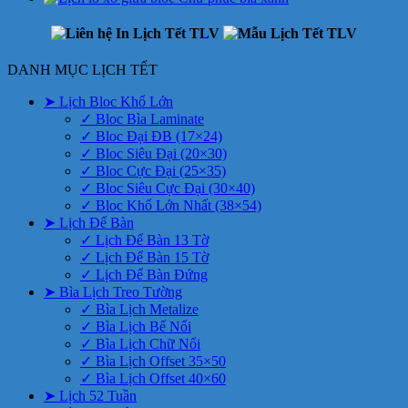
DANH MỤC LỊCH TẾT
➤ Lịch Bloc Khổ Lớn
✓ Bloc Bìa Laminate
✓ Bloc Đại ĐB (17×24)
✓ Bloc Siêu Đại (20×30)
✓ Bloc Cực Đại (25×35)
✓ Bloc Siêu Cực Đại (30×40)
✓ Bloc Khổ Lớn Nhất (38×54)
➤ Lịch Để Bàn
✓ Lịch Để Bàn 13 Tờ
✓ Lịch Để Bàn 15 Tờ
✓ Lịch Để Bàn Đứng
➤ Bìa Lịch Treo Tường
✓ Bìa Lịch Metalize
✓ Bìa Lịch Bế Nổi
✓ Bìa Lịch Chữ Nổi
✓ Bìa Lịch Offset 35×50
✓ Bìa Lịch Offset 40×60
➤ Lịch 52 Tuần