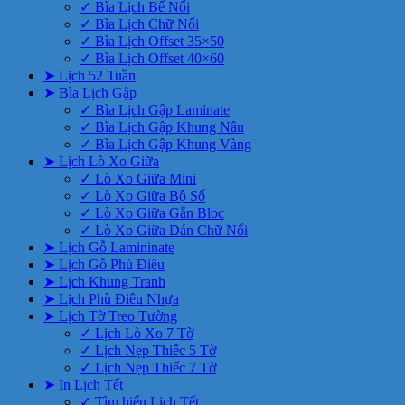
✓ Bìa Lịch Bế Nổi
✓ Bìa Lịch Chữ Nổi
✓ Bìa Lịch Offset 35×50
✓ Bìa Lịch Offset 40×60
➤ Lịch 52 Tuần
➤ Bìa Lịch Gập
✓ Bìa Lịch Gập Laminate
✓ Bìa Lịch Gập Khung Nâu
✓ Bìa Lịch Gập Khung Vàng
➤ Lịch Lò Xo Giữa
✓ Lò Xo Giữa Mini
✓ Lò Xo Giữa Bộ Số
✓ Lò Xo Giữa Gắn Bloc
✓ Lò Xo Giữa Dán Chữ Nổi
➤ Lịch Gỗ Lamininate
➤ Lịch Gỗ Phù Điêu
➤ Lịch Khung Tranh
➤ Lịch Phù Điêu Nhựa
➤ Lịch Tờ Treo Tường
✓ Lịch Lò Xo 7 Tờ
✓ Lịch Nẹp Thiếc 5 Tờ
✓ Lịch Nẹp Thiếc 7 Tờ
➤ In Lịch Tết
✓ Tìm hiểu Lịch Tết