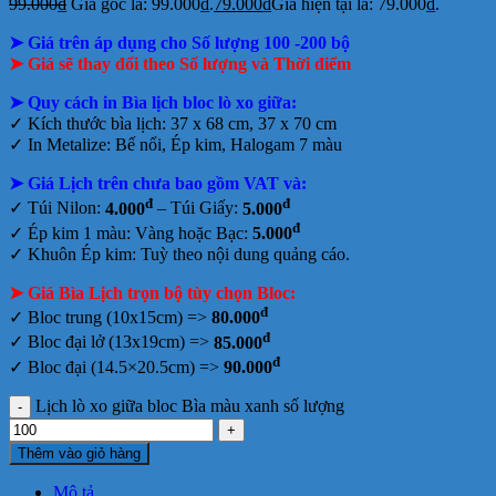
99.000
₫
Giá gốc là: 99.000₫.
79.000
₫
Giá hiện tại là: 79.000₫.
➤ Giá trên áp dụng cho Số lượng 100 -200 bộ
➤ Giá sẽ thay đổi theo Số lượng và Thời điểm
➤
Quy cách in Bìa lịch bloc lò xo giữa:
✓ Kích thước bìa lịch: 37 x 68 cm, 37 x 70 cm
✓ In Metalize: Bế nổi, Ép kim, Halogam 7 màu
➤ Giá Lịch trên chưa bao gồm
VAT và:
đ
đ
✓ Túi Nilon:
4.000
– Túi Giấy:
5.000
đ
✓ Ép kim 1 màu: Vàng hoặc Bạc:
5.000
✓ Khuôn Ép kim: Tuỳ theo nội dung quảng cáo.
➤ Giá Bìa Lịch trọn bộ tùy chọn Bloc:
đ
✓ Bloc trung (10x15cm) =>
80.000
đ
✓ Bloc đại lở (13x19cm) =>
85.000
đ
✓ Bloc đại (14.5×20.5cm) =>
90.000
Lịch lò xo giữa bloc Bìa màu xanh số lượng
Thêm vào giỏ hàng
Mô tả