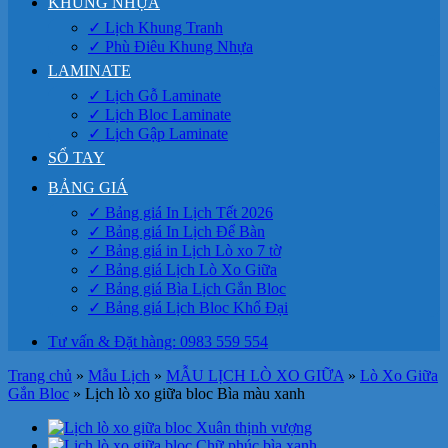
KHUNG NHỰA
✓ Lịch Khung Tranh
✓ Phù Điêu Khung Nhựa
LAMINATE
✓ Lịch Gỗ Laminate
✓ Lịch Bloc Laminate
✓ Lịch Gập Laminate
SỔ TAY
BẢNG GIÁ
✓ Bảng giá In Lịch Tết 2026
✓ Bảng giá In Lịch Để Bàn
✓ Bảng giá in Lịch Lò xo 7 tờ
✓ Bảng giá Lịch Lò Xo Giữa
✓ Bảng giá Bìa Lịch Gắn Bloc
✓ Bảng giá Lịch Bloc Khổ Đại
Tư vấn & Đặt hàng: 0983 559 554
Trang chủ
»
Mẫu Lịch
»
MẪU LỊCH LÒ XO GIỮA
»
Lò Xo Giữa
Gắn Bloc
»
Lịch lò xo giữa bloc Bìa màu xanh