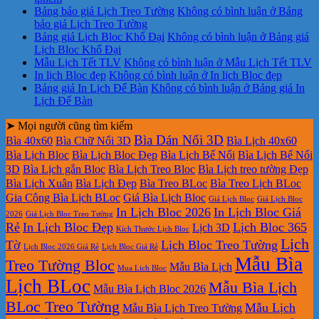
Bảng báo giá Lịch Treo Tường
Không có bình luận
ở Bảng
báo giá Lịch Treo Tường
Bảng giá Lịch Bloc Khổ Đại
Không có bình luận
ở Bảng giá
Lịch Bloc Khổ Đại
Mẫu Lịch Tết TLV
Không có bình luận
ở Mẫu Lịch Tết TLV
In lịch Bloc đẹp
Không có bình luận
ở In lịch Bloc đẹp
Bảng giá In Lịch Để Bàn
Không có bình luận
ở Bảng giá In
Lịch Để Bàn
➤ Mọi người cũng tìm kiếm
Bìa Dán Nổi 3D
Bìa 40x60
Bìa Chữ Nổi 3D
Bìa Lịch 40x60
Bìa Lịch Bloc
Bìa Lịch Bloc Đẹp
Bìa Lịch Bế Nổi
Bìa Lịch Bế Nổi
3D
Bìa Lịch gắn Bloc
Bìa Lịch Treo Bloc
Bìa Lịch treo tường Đẹp
Bìa Lịch Xuân
Bìa Lịch Đẹp
Bìa Treo BLoc
Bìa Treo Lịch BLoc
Gia Công Bìa Lịch BLoc
Giá Bìa Lịch Bloc
Giá Lịch Bloc
Giá Lịch Bloc
In Lịch Bloc 2026
In Lịch Bloc Giá
2026
Giá Lịch Bloc Treo Tường
Rẻ
In Lịch Bloc Đẹp
Lịch Bloc 365
Lịch 3D
Kích Thước Lịch Bloc
Lịch
Tờ
Lịch Bloc Treo Tường
Lịch Bloc 2026 Giá Rẻ
Lịch Bloc Giá Rẻ
Mẫu Bìa
Treo Tường Bloc
Mẫu Bìa Lịch
Mua Lich Bloc
Lịch BLoc
Mẫu Bìa Lịch
Mẫu Bìa Lịch Bloc 2026
BLoc Treo Tường
Mẫu Lịch
Mẫu Bìa Lịch Treo Tường