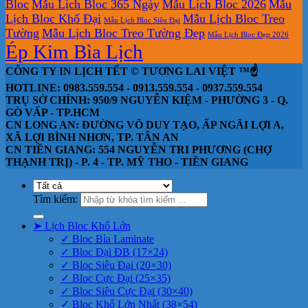
Bloc
Mẫu Lịch Bloc 365 Ngày
Mẫu Lịch Bloc 2026
Mẫu
Lịch Bloc Khổ Đại
Mẫu Lịch Bloc Treo
Mẫu Lịch Bloc Siêu Đại
Tường
Mẫu Lịch Bloc Treo Tường Đẹp
Mẫu Lịch Bloc Đẹp 2026
Ép Kim Bìa Lịch
CÔNG TY IN LỊCH TẾT © TƯƠNG LAI VIỆT ™☝️
HOTLINE: 0983.559.554 - 0913.559.554 - 0937.559.554
TRỤ SỞ CHÍNH: 950/9 NGUYỄN KIỆM - PHƯỜNG 3 - Q.
GÒ VẤP - TP.HCM
CN LONG AN: ĐƯỜNG VÕ DUY TẠO, ẤP NGÃI LỢI A,
XÃ LỢI BÌNH NHƠN, TP. TÂN AN
CN TIỀN GIANG: 554 NGUYỄN TRI PHƯƠNG (CHỢ
THẠNH TRỊ) - P. 4 - TP. MỸ THO - TIỀN GIANG
Tìm kiếm:
➤ Lịch Bloc Khổ Lớn
✓ Bloc Bìa Laminate
✓ Bloc Đại ĐB (17×24)
✓ Bloc Siêu Đại (20×30)
✓ Bloc Cực Đại (25×35)
✓ Bloc Siêu Cực Đại (30×40)
✓ Bloc Khổ Lớn Nhất (38×54)