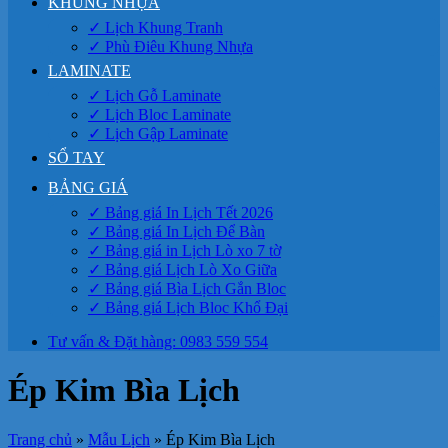
KHUNG NHỰA
✓ Lịch Khung Tranh
✓ Phù Điêu Khung Nhựa
LAMINATE
✓ Lịch Gỗ Laminate
✓ Lịch Bloc Laminate
✓ Lịch Gập Laminate
SỔ TAY
BẢNG GIÁ
✓ Bảng giá In Lịch Tết 2026
✓ Bảng giá In Lịch Để Bàn
✓ Bảng giá in Lịch Lò xo 7 tờ
✓ Bảng giá Lịch Lò Xo Giữa
✓ Bảng giá Bìa Lịch Gắn Bloc
✓ Bảng giá Lịch Bloc Khổ Đại
Tư vấn & Đặt hàng: 0983 559 554
Ép Kim Bìa Lịch
Trang chủ
»
Mẫu Lịch
»
Ép Kim Bìa Lịch