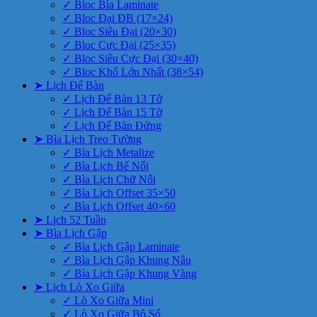
✓ Bloc Bìa Laminate
✓ Bloc Đại ĐB (17×24)
✓ Bloc Siêu Đại (20×30)
✓ Bloc Cực Đại (25×35)
✓ Bloc Siêu Cực Đại (30×40)
✓ Bloc Khổ Lớn Nhất (38×54)
➤ Lịch Để Bàn
✓ Lịch Để Bàn 13 Tờ
✓ Lịch Để Bàn 15 Tờ
✓ Lịch Để Bàn Đứng
➤ Bìa Lịch Treo Tường
✓ Bìa Lịch Metalize
✓ Bìa Lịch Bế Nổi
✓ Bìa Lịch Chữ Nổi
✓ Bìa Lịch Offset 35×50
✓ Bìa Lịch Offset 40×60
➤ Lịch 52 Tuần
➤ Bìa Lịch Gập
✓ Bìa Lịch Gập Laminate
✓ Bìa Lịch Gập Khung Nâu
✓ Bìa Lịch Gập Khung Vàng
➤ Lịch Lò Xo Giữa
✓ Lò Xo Giữa Mini
✓ Lò Xo Giữa Bộ Số