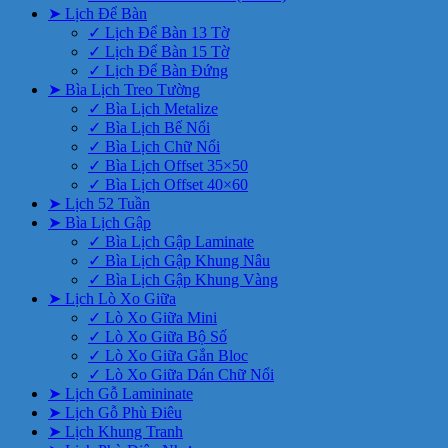
➤ Lịch Để Bàn
✓ Lịch Để Bàn 13 Tờ
✓ Lịch Để Bàn 15 Tờ
✓ Lịch Để Bàn Đứng
➤ Bìa Lịch Treo Tường
✓ Bìa Lịch Metalize
✓ Bìa Lịch Bế Nổi
✓ Bìa Lịch Chữ Nổi
✓ Bìa Lịch Offset 35×50
✓ Bìa Lịch Offset 40×60
➤ Lịch 52 Tuần
➤ Bìa Lịch Gập
✓ Bìa Lịch Gập Laminate
✓ Bìa Lịch Gập Khung Nâu
✓ Bìa Lịch Gập Khung Vàng
➤ Lịch Lò Xo Giữa
✓ Lò Xo Giữa Mini
✓ Lò Xo Giữa Bộ Số
✓ Lò Xo Giữa Gắn Bloc
✓ Lò Xo Giữa Dán Chữ Nổi
➤ Lịch Gỗ Lamininate
➤ Lịch Gỗ Phù Điêu
➤ Lịch Khung Tranh