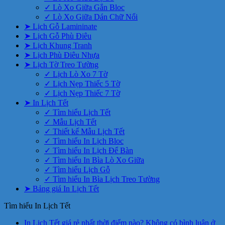
✓ Lò Xo Giữa Gắn Bloc
✓ Lò Xo Giữa Dán Chữ Nổi
➤ Lịch Gỗ Lamininate
➤ Lịch Gỗ Phù Điêu
➤ Lịch Khung Tranh
➤ Lịch Phù Điêu Nhựa
➤ Lịch Tờ Treo Tường
✓ Lịch Lò Xo 7 Tờ
✓ Lịch Nẹp Thiếc 5 Tờ
✓ Lịch Nẹp Thiếc 7 Tờ
➤ In Lịch Tết
✓ Tìm hiểu Lịch Tết
✓ Mẫu Lịch Tết
✓ Thiết kế Mẫu Lịch Tết
✓ Tìm hiểu In Lịch Bloc
✓ Tìm hiểu In Lịch Để Bàn
✓ Tìm hiểu In Bìa Lò Xo Giữa
✓ Tìm hiểu Lịch Gỗ
✓ Tìm hiểu In Bìa Lịch Treo Tường
➤ Bảng giá In Lịch Tết
Tìm hiểu In Lịch Tết
In Lịch Tết giá rẻ nhất thời điểm nào?
Không có bình luận
ở