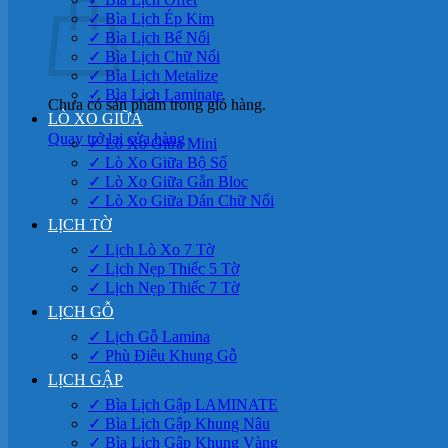
✓ Bìa Lịch Ép Kim
✓ Bìa Lịch Bế Nổi
✓ Bìa Lịch Chữ Nổi
✓ Bìa Lịch Metalize
✓ Bìa Lịch Laminate
Chưa có sản phẩm trong giỏ hàng.
LÒ XO GIỮA
Quay trở lại cửa hàng
✓ Lò Xo Giữa Mini
✓ Lò Xo Giữa Bộ Số
✓ Lò Xo Giữa Gắn Bloc
✓ Lò Xo Giữa Dán Chữ Nổi
LỊCH TỜ
✓ Lịch Lò Xo 7 Tờ
✓ Lịch Nẹp Thiếc 5 Tờ
✓ Lịch Nẹp Thiếc 7 Tờ
LỊCH GỖ
✓ Lịch Gỗ Lamina
✓ Phù Điêu Khung Gỗ
LỊCH GẬP
✓ Bìa Lịch Gập LAMINATE
✓ Bìa Lịch Gập Khung Nâu
✓ Bìa Lịch Gập Khung Vàng