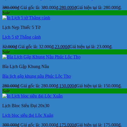
380.000
₫
Giá gốc là: 380.000₫.
280.000
₫
Giá hiện tại là: 280.000₫.
Sale
Lịch Nẹp Thiếc 5 Tờ
Lịch 5 tờ Thắng cảnh
32.000
₫
Giá gốc là: 32.000₫.
23.000
₫
Giá hiện tại là: 23.000₫.
Sale
Bìa Lịch Gập Khung Nâu
Bìa lịch gập khung nâu Phúc Lộc Thọ
280.000
₫
Giá gốc là: 280.000₫.
150.000
₫
Giá hiện tại là: 150.000₫.
Sale
Lịch Bloc Siêu Đại 20x30
Lịch bloc siêu đại Lộc Xuân
300.000
₫
Giá gốc là: 300.000₫.
175.000
₫
Giá hiện tại là: 175.000₫.