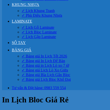
KHUNG NHỰA
✓ Lịch Khung Tranh
✓ Phù Điêu Khung Nhựa
LAMINATE
✓ Lịch Gỗ Laminate
✓ Lịch Bloc Laminate
✓ Lịch Gập Laminate
SỔ TAY
BẢNG GIÁ
✓ Bảng giá In Lịch Tết 2026
✓ Bảng giá In Lịch Để Bàn
✓ Bảng giá in Lịch Lò xo 7 tờ
✓ Bảng giá Lịch Lò Xo Giữa
✓ Bảng giá Bìa Lịch Gắn Bloc
✓ Bảng giá Lịch Bloc Khổ Đại
Tư vấn & Đặt hàng: 0983 559 554
In Lịch Bloc Giá Rẻ