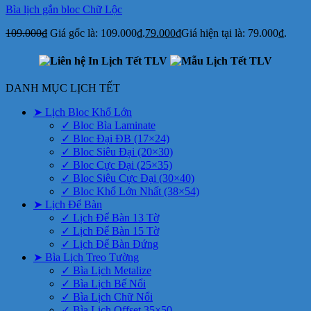
Bìa lịch gắn bloc Chữ Lộc
109.000
₫
Giá gốc là: 109.000₫.
79.000
₫
Giá hiện tại là: 79.000₫.
DANH MỤC LỊCH TẾT
➤ Lịch Bloc Khổ Lớn
✓ Bloc Bìa Laminate
✓ Bloc Đại ĐB (17×24)
✓ Bloc Siêu Đại (20×30)
✓ Bloc Cực Đại (25×35)
✓ Bloc Siêu Cực Đại (30×40)
✓ Bloc Khổ Lớn Nhất (38×54)
➤ Lịch Để Bàn
✓ Lịch Để Bàn 13 Tờ
✓ Lịch Để Bàn 15 Tờ
✓ Lịch Để Bàn Đứng
➤ Bìa Lịch Treo Tường
✓ Bìa Lịch Metalize
✓ Bìa Lịch Bế Nổi
✓ Bìa Lịch Chữ Nổi
✓ Bìa Lịch Offset 35×50