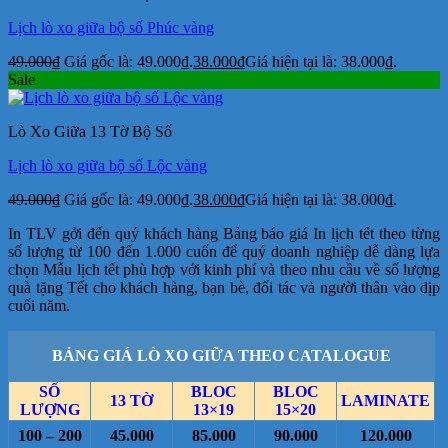
Lịch lò xo giữa bộ số Phúc vàng
49.000
₫
Giá gốc là: 49.000₫.
38.000
₫
Giá hiện tại là: 38.000₫.
Sale
Lò Xo Giữa 13 Tờ Bộ Số
Lịch lò xo giữa bộ số Lộc vàng
49.000
₫
Giá gốc là: 49.000₫.
38.000
₫
Giá hiện tại là: 38.000₫.
In TLV gởi đến quý khách hàng Bảng báo giá In lịch tết theo từng
số lượng từ 100 đến 1.000 cuốn để quý doanh nghiệp dễ dàng lựa
chọn Mẫu lịch tết phù hợp với kinh phí và theo nhu cầu về số lượng
quà tặng Tết cho khách hàng, bạn bè, đối tác và người thân vào dịp
cuối năm.
BẢNG GIÁ LÒ XO GIỮA THEO CATALOGUE
SỐ
BLOC
BLOC
13 TỜ
LAMINATE
LƯỢNG
13×19
15×20
100 – 200
45.000
85.000
90.000
120.000