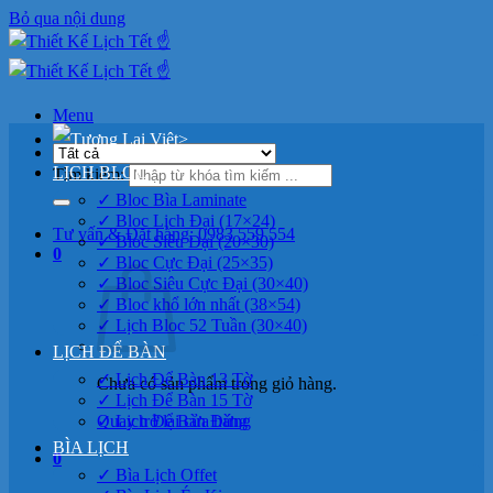
Bỏ qua nội dung
Menu
>
LỊCH BLOC
Tìm kiếm:
✓ Bloc Bìa Laminate
✓ Bloc Lịch Đại (17×24)
Tư vấn & Đặt hàng: 0983 559 554
✓ Bloc Siêu Đại (20×30)
0
✓ Bloc Cực Đại (25×35)
✓ Bloc Siêu Cực Đại (30×40)
✓ Bloc khổ lớn nhất (38×54)
✓ Lịch Bloc 52 Tuần (30×40)
LỊCH ĐỂ BÀN
✓ Lịch Để Bàn 13 Tờ
Chưa có sản phẩm trong giỏ hàng.
✓ Lịch Để Bàn 15 Tờ
Quay trở lại cửa hàng
✓ Lịch Để Bàn Đứng
BÌA LỊCH
0
✓ Bìa Lịch Offet