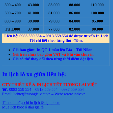
300 – 400
43.000
83.000
88.000
110.000
500 – 700
41.000
81.000
86.000
100.000
800 – 900
39.000
79.000
84.000
95.000
Từ 1.000
37.000
77.000
82.000
90.000
Liên hệ: 0983.559.554 – 0913.559.554 để được tư vấn In Lịch
Tết chi tiết theo từng thời điểm.
Giá bao gồm: In QC 1 màu lên Bìa + Túi Nilon
Giá trên chưa bao gồm VAT và Phí vận chuyển
Giá có thể thay đổi theo từng thời điểm đặt lịch
In lịch lò xo giữa liên hệ:
CTY THIẾT KẾ & IN LỊCH TẾT TƯƠNG LAI VIỆT
☎: 0983 559 554 – 0913 559 554 – 0937 559 554
Email: lichtet@tuonglaiviet.vn – Web: www.intlv.vn
Tìm kiếm địa chỉ in lịch tết tại tphcm
Mua lịch bloc ở đâu giá rẻ