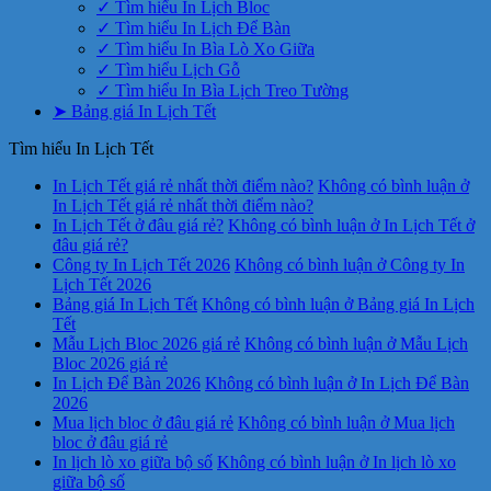
✓ Tìm hiểu In Lịch Bloc
✓ Tìm hiểu In Lịch Để Bàn
✓ Tìm hiểu In Bìa Lò Xo Giữa
✓ Tìm hiểu Lịch Gỗ
✓ Tìm hiểu In Bìa Lịch Treo Tường
➤ Bảng giá In Lịch Tết
Tìm hiểu In Lịch Tết
In Lịch Tết giá rẻ nhất thời điểm nào?
Không có bình luận
ở
In Lịch Tết giá rẻ nhất thời điểm nào?
In Lịch Tết ở đâu giá rẻ?
Không có bình luận
ở In Lịch Tết ở
đâu giá rẻ?
Công ty In Lịch Tết 2026
Không có bình luận
ở Công ty In
Lịch Tết 2026
Bảng giá In Lịch Tết
Không có bình luận
ở Bảng giá In Lịch
Tết
Mẫu Lịch Bloc 2026 giá rẻ
Không có bình luận
ở Mẫu Lịch
Bloc 2026 giá rẻ
In Lịch Để Bàn 2026
Không có bình luận
ở In Lịch Để Bàn
2026
Mua lịch bloc ở đâu giá rẻ
Không có bình luận
ở Mua lịch
bloc ở đâu giá rẻ
In lịch lò xo giữa bộ số
Không có bình luận
ở In lịch lò xo
giữa bộ số