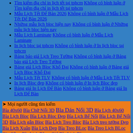
Tìm kiếm địa chỉ in lịch tết tại tphcm
Không có bình luận
ở
Tìm kiếm địa chỉ in lịch tết tại tphcm
Mẫu Lịch Tết Để Bàn 2026
Không có bình luận
ở Mẫu Lịch
Tết Để Bàn 2026
Những mẫu lịch bloc hiện nay
Không có bình luận
ở Những
mẫu lịch bloc hiện nay
Mẫu Lịch Laminate
Không có bình luận
ở Mẫu Lịch
Laminate
In lịch bloc tại tphcm
Không có bình luận
ở In lịch bloc tại
tphcm
Bảng báo giá Lịch Treo Tường
Không có bình luận
ở Bảng
báo giá Lịch Treo Tường
Bảng giá Lịch Bloc Khổ Đại
Không có bình luận
ở Bảng giá
Lịch Bloc Khổ Đại
Mẫu Lịch Tết TLV
Không có bình luận
ở Mẫu Lịch Tết TLV
In lịch Bloc đẹp
Không có bình luận
ở In lịch Bloc đẹp
Bảng giá In Lịch Để Bàn
Không có bình luận
ở Bảng giá In
Lịch Để Bàn
➤ Mọi người cũng tìm kiếm
Bìa Dán Nổi 3D
Bìa 40x60
Bìa Chữ Nổi 3D
Bìa Lịch 40x60
Bìa Lịch Bloc
Bìa Lịch Bloc Đẹp
Bìa Lịch Bế Nổi
Bìa Lịch Bế Nổi
3D
Bìa Lịch gắn Bloc
Bìa Lịch Treo Bloc
Bìa Lịch treo tường Đẹp
Bìa Lịch Xuân
Bìa Lịch Đẹp
Bìa Treo BLoc
Bìa Treo Lịch BLoc