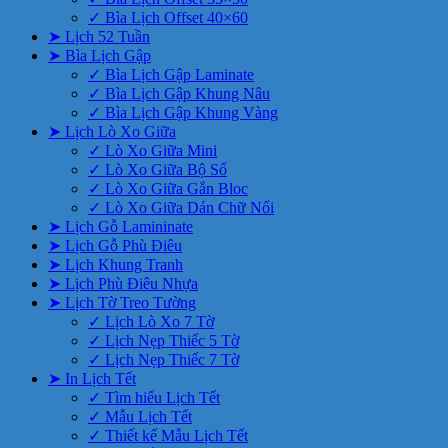
✓ Bìa Lịch Offset 40×60
➤ Lịch 52 Tuần
➤ Bìa Lịch Gập
✓ Bìa Lịch Gập Laminate
✓ Bìa Lịch Gập Khung Nâu
✓ Bìa Lịch Gập Khung Vàng
➤ Lịch Lò Xo Giữa
✓ Lò Xo Giữa Mini
✓ Lò Xo Giữa Bộ Số
✓ Lò Xo Giữa Gắn Bloc
✓ Lò Xo Giữa Dán Chữ Nổi
➤ Lịch Gỗ Lamininate
➤ Lịch Gỗ Phù Điêu
➤ Lịch Khung Tranh
➤ Lịch Phù Điêu Nhựa
➤ Lịch Tờ Treo Tường
✓ Lịch Lò Xo 7 Tờ
✓ Lịch Nẹp Thiếc 5 Tờ
✓ Lịch Nẹp Thiếc 7 Tờ
➤ In Lịch Tết
✓ Tìm hiểu Lịch Tết
✓ Mẫu Lịch Tết
✓ Thiết kế Mẫu Lịch Tết