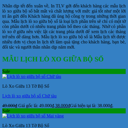
Nhân dịp tết đến xuân về, In TLV gởi đến khách hàng các mẫu lịch
lò xo giữa bộ số bắt mắt và chất lượng với mức giá tốt như một lời
tri ân gửi đến Khách hàng đã ủng hộ công ty trong những thời gian
qua. Mẫu lịch lò xo giữa bộ số là loại lịch phần trên sẽ chỉ có một tờ
còn phần dưới có nhiều trang phân bố theo các tháng. Nhờ có phần
lò xo ở giữa nên việc lật các trang phía dưới để xem lịch các tháng
trở nên dễ dàng hơn. Mẫu lịch lò xo giữa bộ số là Mẫu lịch tết được
nhiều đơn vị chọn In lịch tết làm quà tặng cho khách hàng, bạn bè,
đối tác và người thân nhân dịp năm mới.
MẪU LỊCH LÒ XO GIỮA BỘ SỐ
Sale
Lò Xo Giữa 13 Tờ Bộ Số
Lịch lò xo giữa bộ số Chữ tàu
49.000
₫
Giá gốc là: 49.000₫.
38.000
₫
Giá hiện tại là: 38.000₫.
Sale
Lò Xo Giữa 13 Tờ Bộ Số