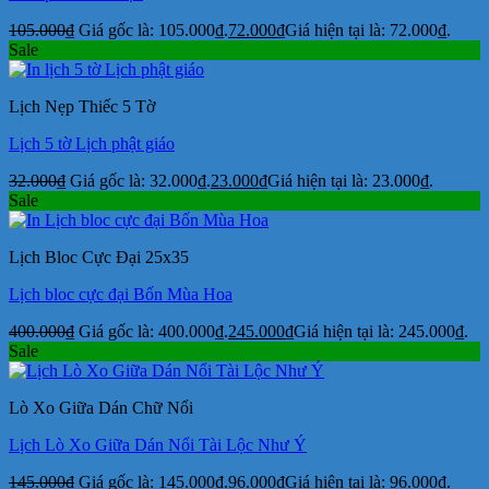
105.000
₫
Giá gốc là: 105.000₫.
72.000
₫
Giá hiện tại là: 72.000₫.
Sale
Lịch Nẹp Thiếc 5 Tờ
Lịch 5 tờ Lịch phật giáo
32.000
₫
Giá gốc là: 32.000₫.
23.000
₫
Giá hiện tại là: 23.000₫.
Sale
Lịch Bloc Cực Đại 25x35
Lịch bloc cực đại Bốn Mùa Hoa
400.000
₫
Giá gốc là: 400.000₫.
245.000
₫
Giá hiện tại là: 245.000₫.
Sale
Lò Xo Giữa Dán Chữ Nổi
Lịch Lò Xo Giữa Dán Nổi Tài Lộc Như Ý
145.000
₫
Giá gốc là: 145.000₫.
96.000
₫
Giá hiện tại là: 96.000₫.