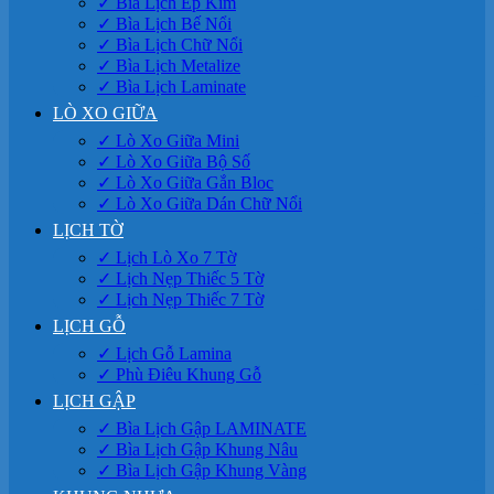
✓ Bìa Lịch Ép Kim
✓ Bìa Lịch Bế Nổi
✓ Bìa Lịch Chữ Nổi
✓ Bìa Lịch Metalize
✓ Bìa Lịch Laminate
LÒ XO GIỮA
✓ Lò Xo Giữa Mini
✓ Lò Xo Giữa Bộ Số
✓ Lò Xo Giữa Gắn Bloc
✓ Lò Xo Giữa Dán Chữ Nổi
LỊCH TỜ
✓ Lịch Lò Xo 7 Tờ
✓ Lịch Nẹp Thiếc 5 Tờ
✓ Lịch Nẹp Thiếc 7 Tờ
LỊCH GỖ
✓ Lịch Gỗ Lamina
✓ Phù Điêu Khung Gỗ
LỊCH GẬP
✓ Bìa Lịch Gập LAMINATE
✓ Bìa Lịch Gập Khung Nâu
✓ Bìa Lịch Gập Khung Vàng