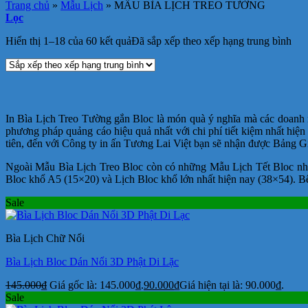
Trang chủ
»
Mẫu Lịch
»
MẪU BÌA LỊCH TREO TƯỜNG
Lọc
Hiển thị 1–18 của 60 kết quả
Đã sắp xếp theo xếp hạng trung bình
In Bìa Lịch Treo Tường gắn Bloc là món quà ý nghĩa mà các doanh n
phương pháp quảng cáo hiệu quả nhất với chi phí tiết kiệm nhất hiệ
tiên, đến với Công ty in ấn Tương Lai Việt bạn sẽ nhận được Bảng Giá
Ngoài Mẫu Bìa Lịch Treo Bloc còn có những Mẫu Lịch Tết Bloc như
Bloc khổ A5 (15×20) và Lịch Bloc khổ lớn nhất hiện nay (38×54). 
Sale
Bìa Lịch Chữ Nổi
Bìa Lịch Bloc Dán Nổi 3D Phật Di Lặc
145.000
₫
Giá gốc là: 145.000₫.
90.000
₫
Giá hiện tại là: 90.000₫.
Sale