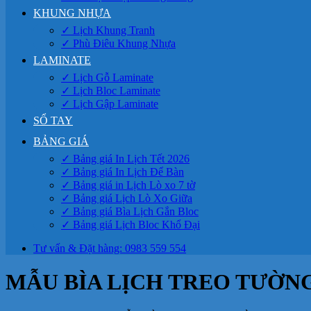
KHUNG NHỰA
✓ Lịch Khung Tranh
✓ Phù Điêu Khung Nhựa
LAMINATE
✓ Lịch Gỗ Laminate
✓ Lịch Bloc Laminate
✓ Lịch Gập Laminate
SỔ TAY
BẢNG GIÁ
✓ Bảng giá In Lịch Tết 2026
✓ Bảng giá In Lịch Để Bàn
✓ Bảng giá in Lịch Lò xo 7 tờ
✓ Bảng giá Lịch Lò Xo Giữa
✓ Bảng giá Bìa Lịch Gắn Bloc
✓ Bảng giá Lịch Bloc Khổ Đại
Tư vấn & Đặt hàng: 0983 559 554
MẪU BÌA LỊCH TREO TƯỜN