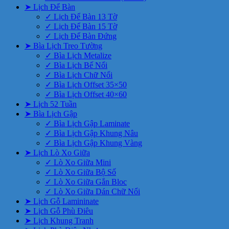
➤ Lịch Để Bàn
✓ Lịch Để Bàn 13 Tờ
✓ Lịch Để Bàn 15 Tờ
✓ Lịch Để Bàn Đứng
➤ Bìa Lịch Treo Tường
✓ Bìa Lịch Metalize
✓ Bìa Lịch Bế Nổi
✓ Bìa Lịch Chữ Nổi
✓ Bìa Lịch Offset 35×50
✓ Bìa Lịch Offset 40×60
➤ Lịch 52 Tuần
➤ Bìa Lịch Gập
✓ Bìa Lịch Gập Laminate
✓ Bìa Lịch Gập Khung Nâu
✓ Bìa Lịch Gập Khung Vàng
➤ Lịch Lò Xo Giữa
✓ Lò Xo Giữa Mini
✓ Lò Xo Giữa Bộ Số
✓ Lò Xo Giữa Gắn Bloc
✓ Lò Xo Giữa Dán Chữ Nổi
➤ Lịch Gỗ Lamininate
➤ Lịch Gỗ Phù Điêu
➤ Lịch Khung Tranh