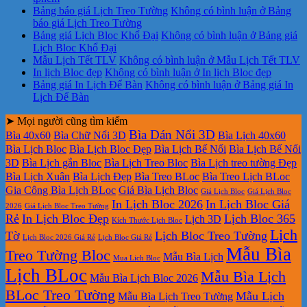
Bảng báo giá Lịch Treo Tường
Không có bình luận
ở Bảng
báo giá Lịch Treo Tường
Bảng giá Lịch Bloc Khổ Đại
Không có bình luận
ở Bảng giá
Lịch Bloc Khổ Đại
Mẫu Lịch Tết TLV
Không có bình luận
ở Mẫu Lịch Tết TLV
In lịch Bloc đẹp
Không có bình luận
ở In lịch Bloc đẹp
Bảng giá In Lịch Để Bàn
Không có bình luận
ở Bảng giá In
Lịch Để Bàn
➤ Mọi người cũng tìm kiếm
Bìa Dán Nổi 3D
Bìa 40x60
Bìa Chữ Nổi 3D
Bìa Lịch 40x60
Bìa Lịch Bloc
Bìa Lịch Bloc Đẹp
Bìa Lịch Bế Nổi
Bìa Lịch Bế Nổi
3D
Bìa Lịch gắn Bloc
Bìa Lịch Treo Bloc
Bìa Lịch treo tường Đẹp
Bìa Lịch Xuân
Bìa Lịch Đẹp
Bìa Treo BLoc
Bìa Treo Lịch BLoc
Gia Công Bìa Lịch BLoc
Giá Bìa Lịch Bloc
Giá Lịch Bloc
Giá Lịch Bloc
In Lịch Bloc 2026
In Lịch Bloc Giá
2026
Giá Lịch Bloc Treo Tường
Rẻ
In Lịch Bloc Đẹp
Lịch Bloc 365
Lịch 3D
Kích Thước Lịch Bloc
Lịch
Tờ
Lịch Bloc Treo Tường
Lịch Bloc 2026 Giá Rẻ
Lịch Bloc Giá Rẻ
Mẫu Bìa
Treo Tường Bloc
Mẫu Bìa Lịch
Mua Lich Bloc
Lịch BLoc
Mẫu Bìa Lịch
Mẫu Bìa Lịch Bloc 2026
BLoc Treo Tường
Mẫu Lịch
Mẫu Bìa Lịch Treo Tường