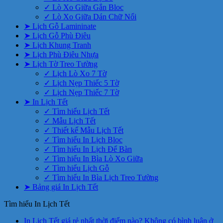
✓ Lò Xo Giữa Gắn Bloc
✓ Lò Xo Giữa Dán Chữ Nổi
➤ Lịch Gỗ Lamininate
➤ Lịch Gỗ Phù Điêu
➤ Lịch Khung Tranh
➤ Lịch Phù Điêu Nhựa
➤ Lịch Tờ Treo Tường
✓ Lịch Lò Xo 7 Tờ
✓ Lịch Nẹp Thiếc 5 Tờ
✓ Lịch Nẹp Thiếc 7 Tờ
➤ In Lịch Tết
✓ Tìm hiểu Lịch Tết
✓ Mẫu Lịch Tết
✓ Thiết kế Mẫu Lịch Tết
✓ Tìm hiểu In Lịch Bloc
✓ Tìm hiểu In Lịch Để Bàn
✓ Tìm hiểu In Bìa Lò Xo Giữa
✓ Tìm hiểu Lịch Gỗ
✓ Tìm hiểu In Bìa Lịch Treo Tường
➤ Bảng giá In Lịch Tết
Tìm hiểu In Lịch Tết
In Lịch Tết giá rẻ nhất thời điểm nào?
Không có bình luận
ở