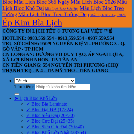
Bloc
Mẫu Lịch Bloc 365 Ngày
Mẫu Lịch Bloc 2026
Mẫu
Lịch Bloc Khổ Đại
Mẫu Lịch Bloc Treo
Mẫu Lịch Bloc Siêu Đại
Tường
Mẫu Lịch Bloc Treo Tường Đẹp
Mẫu Lịch Bloc Đẹp 2026
Ép Kim Bìa Lịch
CÔNG TY IN LỊCH TẾT © TƯƠNG LAI VIỆT ™☝️
HOTLINE: 0983.559.554 - 0913.559.554 - 0937.559.554
TRỤ SỞ CHÍNH: 950/9 NGUYỄN KIỆM - PHƯỜNG 3 - Q.
GÒ VẤP - TP.HCM
CN LONG AN: ĐƯỜNG VÕ DUY TẠO, ẤP NGÃI LỢI A,
XÃ LỢI BÌNH NHƠN, TP. TÂN AN
CN TIỀN GIANG: 554 NGUYỄN TRI PHƯƠNG (CHỢ
THẠNH TRỊ) - P. 4 - TP. MỸ THO - TIỀN GIANG
Tìm kiếm:
➤ Lịch Bloc Khổ Lớn
✓ Bloc Bìa Laminate
✓ Bloc Đại ĐB (17×24)
✓ Bloc Siêu Đại (20×30)
✓ Bloc Cực Đại (25×35)
✓ Bloc Siêu Cực Đại (30×40)
✓ Bloc Khổ Lớn Nhất (38×54)