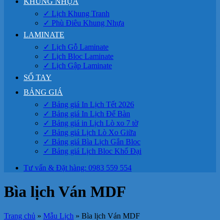
KHUNG NHỰA
✓ Lịch Khung Tranh
✓ Phù Điêu Khung Nhựa
LAMINATE
✓ Lịch Gỗ Laminate
✓ Lịch Bloc Laminate
✓ Lịch Gập Laminate
SỔ TAY
BẢNG GIÁ
✓ Bảng giá In Lịch Tết 2026
✓ Bảng giá In Lịch Để Bàn
✓ Bảng giá in Lịch Lò xo 7 tờ
✓ Bảng giá Lịch Lò Xo Giữa
✓ Bảng giá Bìa Lịch Gắn Bloc
✓ Bảng giá Lịch Bloc Khổ Đại
Tư vấn & Đặt hàng: 0983 559 554
Bìa lịch Ván MDF
Trang chủ
»
Mẫu Lịch
»
Bìa lịch Ván MDF