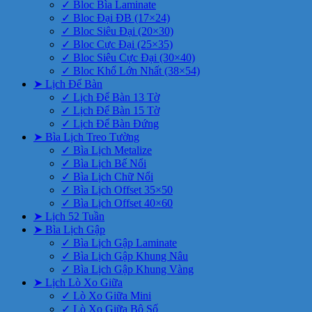
✓ Bloc Bìa Laminate
✓ Bloc Đại ĐB (17×24)
✓ Bloc Siêu Đại (20×30)
✓ Bloc Cực Đại (25×35)
✓ Bloc Siêu Cực Đại (30×40)
✓ Bloc Khổ Lớn Nhất (38×54)
➤ Lịch Để Bàn
✓ Lịch Để Bàn 13 Tờ
✓ Lịch Để Bàn 15 Tờ
✓ Lịch Để Bàn Đứng
➤ Bìa Lịch Treo Tường
✓ Bìa Lịch Metalize
✓ Bìa Lịch Bế Nổi
✓ Bìa Lịch Chữ Nổi
✓ Bìa Lịch Offset 35×50
✓ Bìa Lịch Offset 40×60
➤ Lịch 52 Tuần
➤ Bìa Lịch Gập
✓ Bìa Lịch Gập Laminate
✓ Bìa Lịch Gập Khung Nâu
✓ Bìa Lịch Gập Khung Vàng
➤ Lịch Lò Xo Giữa
✓ Lò Xo Giữa Mini
✓ Lò Xo Giữa Bộ Số