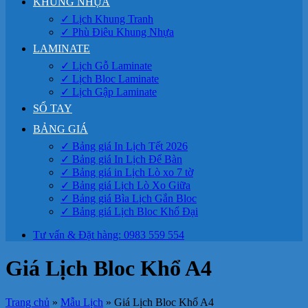
KHUNG NHỰA
✓ Lịch Khung Tranh
✓ Phù Điêu Khung Nhựa
LAMINATE
✓ Lịch Gỗ Laminate
✓ Lịch Bloc Laminate
✓ Lịch Gập Laminate
SỔ TAY
BẢNG GIÁ
✓ Bảng giá In Lịch Tết 2026
✓ Bảng giá In Lịch Để Bàn
✓ Bảng giá in Lịch Lò xo 7 tờ
✓ Bảng giá Lịch Lò Xo Giữa
✓ Bảng giá Bìa Lịch Gắn Bloc
✓ Bảng giá Lịch Bloc Khổ Đại
Tư vấn & Đặt hàng: 0983 559 554
Giá Lịch Bloc Khổ A4
Trang chủ
»
Mẫu Lịch
»
Giá Lịch Bloc Khổ A4