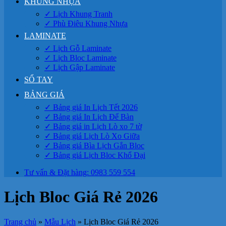
KHUNG NHỰA
✓ Lịch Khung Tranh
✓ Phù Điêu Khung Nhựa
LAMINATE
✓ Lịch Gỗ Laminate
✓ Lịch Bloc Laminate
✓ Lịch Gập Laminate
SỔ TAY
BẢNG GIÁ
✓ Bảng giá In Lịch Tết 2026
✓ Bảng giá In Lịch Để Bàn
✓ Bảng giá in Lịch Lò xo 7 tờ
✓ Bảng giá Lịch Lò Xo Giữa
✓ Bảng giá Bìa Lịch Gắn Bloc
✓ Bảng giá Lịch Bloc Khổ Đại
Tư vấn & Đặt hàng: 0983 559 554
Lịch Bloc Giá Rẻ 2026
Trang chủ
»
Mẫu Lịch
»
Lịch Bloc Giá Rẻ 2026