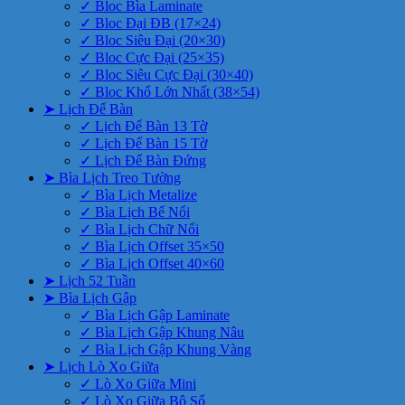
✓ Bloc Bìa Laminate
✓ Bloc Đại ĐB (17×24)
✓ Bloc Siêu Đại (20×30)
✓ Bloc Cực Đại (25×35)
✓ Bloc Siêu Cực Đại (30×40)
✓ Bloc Khổ Lớn Nhất (38×54)
➤ Lịch Để Bàn
✓ Lịch Để Bàn 13 Tờ
✓ Lịch Để Bàn 15 Tờ
✓ Lịch Để Bàn Đứng
➤ Bìa Lịch Treo Tường
✓ Bìa Lịch Metalize
✓ Bìa Lịch Bế Nổi
✓ Bìa Lịch Chữ Nổi
✓ Bìa Lịch Offset 35×50
✓ Bìa Lịch Offset 40×60
➤ Lịch 52 Tuần
➤ Bìa Lịch Gập
✓ Bìa Lịch Gập Laminate
✓ Bìa Lịch Gập Khung Nâu
✓ Bìa Lịch Gập Khung Vàng
➤ Lịch Lò Xo Giữa
✓ Lò Xo Giữa Mini
✓ Lò Xo Giữa Bộ Số