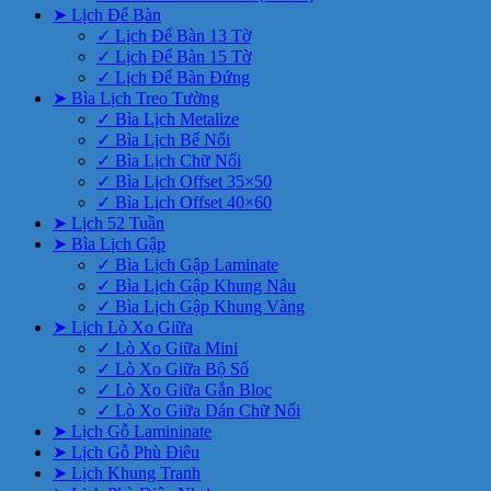
➤ Lịch Để Bàn
✓ Lịch Để Bàn 13 Tờ
✓ Lịch Để Bàn 15 Tờ
✓ Lịch Để Bàn Đứng
➤ Bìa Lịch Treo Tường
✓ Bìa Lịch Metalize
✓ Bìa Lịch Bế Nổi
✓ Bìa Lịch Chữ Nổi
✓ Bìa Lịch Offset 35×50
✓ Bìa Lịch Offset 40×60
➤ Lịch 52 Tuần
➤ Bìa Lịch Gập
✓ Bìa Lịch Gập Laminate
✓ Bìa Lịch Gập Khung Nâu
✓ Bìa Lịch Gập Khung Vàng
➤ Lịch Lò Xo Giữa
✓ Lò Xo Giữa Mini
✓ Lò Xo Giữa Bộ Số
✓ Lò Xo Giữa Gắn Bloc
✓ Lò Xo Giữa Dán Chữ Nổi
➤ Lịch Gỗ Lamininate
➤ Lịch Gỗ Phù Điêu
➤ Lịch Khung Tranh