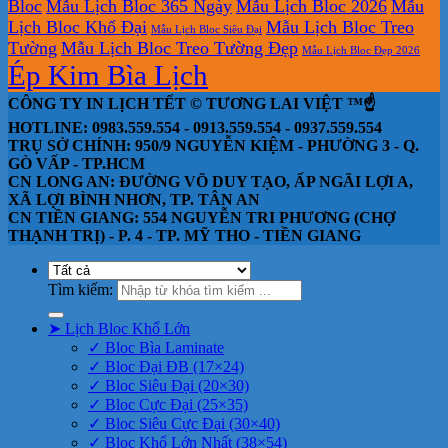
Bloc
Mẫu Lịch Bloc 365 Ngày
Mẫu Lịch Bloc 2026
Mẫu
Lịch Bloc Khổ Đại
Mẫu Lịch Bloc Treo
Mẫu Lịch Bloc Siêu Đại
Tường
Mẫu Lịch Bloc Treo Tường Đẹp
Mẫu Lịch Bloc Đẹp 2026
Ép Kim Bìa Lịch
CÔNG TY IN LỊCH TẾT © TƯƠNG LAI VIỆT ™☝️
HOTLINE: 0983.559.554 - 0913.559.554 - 0937.559.554
TRỤ SỞ CHÍNH: 950/9 NGUYỄN KIỆM - PHƯỜNG 3 - Q.
GÒ VẤP - TP.HCM
CN LONG AN: ĐƯỜNG VÕ DUY TẠO, ẤP NGÃI LỢI A,
XÃ LỢI BÌNH NHƠN, TP. TÂN AN
CN TIỀN GIANG: 554 NGUYỄN TRI PHƯƠNG (CHỢ
THẠNH TRỊ) - P. 4 - TP. MỸ THO - TIỀN GIANG
Tìm kiếm:
➤ Lịch Bloc Khổ Lớn
✓ Bloc Bìa Laminate
✓ Bloc Đại ĐB (17×24)
✓ Bloc Siêu Đại (20×30)
✓ Bloc Cực Đại (25×35)
✓ Bloc Siêu Cực Đại (30×40)
✓ Bloc Khổ Lớn Nhất (38×54)