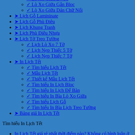
✓ Lò Xo Giữa Gắn Bloc
✓ Lò Xo Giữa Dán Chữ Nổi
➤ Lịch Gỗ Lamininate
➤ Lịch Gỗ Phù Điêu
➤ Lịch Khung Tranh
➤ Lịch Phù Điêu Nhựa
➤ Lịch Tờ Treo Tường
✓ Lịch Lò Xo 7 Tờ
✓ Lịch Nẹp Thiếc 5 Tờ
✓ Lịch Nẹp Thiếc 7 Tờ
➤ In Lịch Tết
✓ Tìm hiểu Lịch Tết
✓ Mẫu Lịch Tết
✓ Thiết kế Mẫu Lịch Tết
✓ Tìm hiểu In Lịch Bloc
✓ Tìm hiểu In Lịch Để Bàn
✓ Tìm hiểu In Bìa Lò Xo Giữa
✓ Tìm hiểu Lịch Gỗ
✓ Tìm hiểu In Bìa Lịch Treo Tường
➤ Bảng giá In Lịch Tết
Tìm hiểu In Lịch Tết
In Lịch Tết giá rẻ nhất thời điểm nào?
Không có bình luận
ở