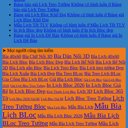
Bảng báo giá Lịch Treo Tường
Không có bình luận
ở Bảng
báo giá Lịch Treo Tường
Bảng giá Lịch Bloc Khổ Đại
Không có bình luận
ở Bảng giá
Lịch Bloc Khổ Đại
Mẫu Lịch Tết TLV
Không có bình luận
ở Mẫu Lịch Tết TLV
In lịch Bloc đẹp
Không có bình luận
ở In lịch Bloc đẹp
Bảng giá In Lịch Để Bàn
Không có bình luận
ở Bảng giá In
Lịch Để Bàn
➤ Mọi người cũng tìm kiếm
Bìa Dán Nổi 3D
Bìa 40x60
Bìa Chữ Nổi 3D
Bìa Lịch 40x60
Bìa Lịch Bloc
Bìa Lịch Bloc Đẹp
Bìa Lịch Bế Nổi
Bìa Lịch Bế Nổi
3D
Bìa Lịch gắn Bloc
Bìa Lịch Treo Bloc
Bìa Lịch treo tường Đẹp
Bìa Lịch Xuân
Bìa Lịch Đẹp
Bìa Treo BLoc
Bìa Treo Lịch BLoc
Gia Công Bìa Lịch BLoc
Giá Bìa Lịch Bloc
Giá Lịch Bloc
Giá Lịch Bloc
In Lịch Bloc 2026
In Lịch Bloc Giá
2026
Giá Lịch Bloc Treo Tường
Rẻ
In Lịch Bloc Đẹp
Lịch Bloc 365
Lịch 3D
Kích Thước Lịch Bloc
Lịch
Tờ
Lịch Bloc Treo Tường
Lịch Bloc 2026 Giá Rẻ
Lịch Bloc Giá Rẻ
Mẫu Bìa
Treo Tường Bloc
Mẫu Bìa Lịch
Mua Lich Bloc
Lịch BLoc
Mẫu Bìa Lịch
Mẫu Bìa Lịch Bloc 2026
BLoc Treo Tường
Mẫu Lịch
Mẫu Bìa Lịch Treo Tường