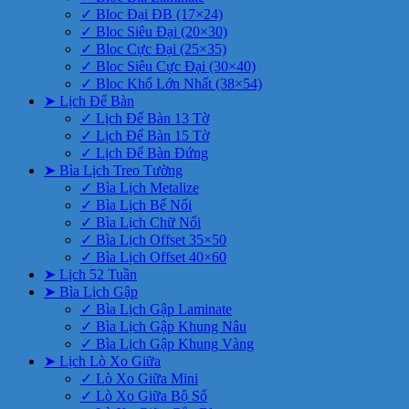
✓ Bloc Đại ĐB (17×24)
✓ Bloc Siêu Đại (20×30)
✓ Bloc Cực Đại (25×35)
✓ Bloc Siêu Cực Đại (30×40)
✓ Bloc Khổ Lớn Nhất (38×54)
➤ Lịch Để Bàn
✓ Lịch Để Bàn 13 Tờ
✓ Lịch Để Bàn 15 Tờ
✓ Lịch Để Bàn Đứng
➤ Bìa Lịch Treo Tường
✓ Bìa Lịch Metalize
✓ Bìa Lịch Bế Nổi
✓ Bìa Lịch Chữ Nổi
✓ Bìa Lịch Offset 35×50
✓ Bìa Lịch Offset 40×60
➤ Lịch 52 Tuần
➤ Bìa Lịch Gập
✓ Bìa Lịch Gập Laminate
✓ Bìa Lịch Gập Khung Nâu
✓ Bìa Lịch Gập Khung Vàng
➤ Lịch Lò Xo Giữa
✓ Lò Xo Giữa Mini
✓ Lò Xo Giữa Bộ Số