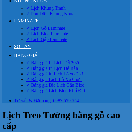
KHUNG NHỰA
✓ Lịch Khung Tranh
✓ Phù Điêu Khung Nhựa
LAMINATE
✓ Lịch Gỗ Laminate
✓ Lịch Bloc Laminate
✓ Lịch Gập Laminate
SỔ TAY
BẢNG GIÁ
✓ Bảng giá In Lịch Tết 2026
✓ Bảng giá In Lịch Để Bàn
✓ Bảng giá in Lịch Lò xo 7 tờ
✓ Bảng giá Lịch Lò Xo Giữa
✓ Bảng giá Bìa Lịch Gắn Bloc
✓ Bảng giá Lịch Bloc Khổ Đại
Tư vấn & Đặt hàng: 0983 559 554
Lịch Treo Tường bằng gỗ cao
cấp