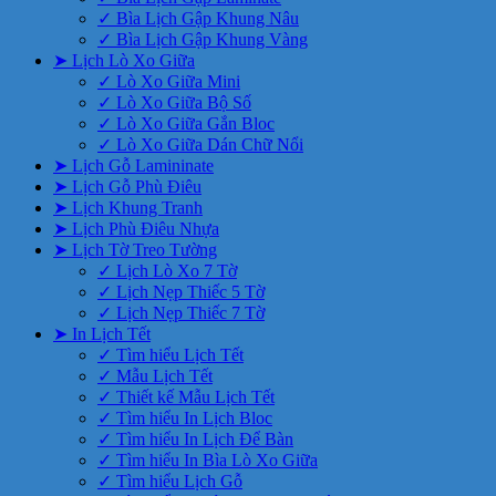
✓ Bìa Lịch Gập Khung Nâu
✓ Bìa Lịch Gập Khung Vàng
➤ Lịch Lò Xo Giữa
✓ Lò Xo Giữa Mini
✓ Lò Xo Giữa Bộ Số
✓ Lò Xo Giữa Gắn Bloc
✓ Lò Xo Giữa Dán Chữ Nổi
➤ Lịch Gỗ Lamininate
➤ Lịch Gỗ Phù Điêu
➤ Lịch Khung Tranh
➤ Lịch Phù Điêu Nhựa
➤ Lịch Tờ Treo Tường
✓ Lịch Lò Xo 7 Tờ
✓ Lịch Nẹp Thiếc 5 Tờ
✓ Lịch Nẹp Thiếc 7 Tờ
➤ In Lịch Tết
✓ Tìm hiểu Lịch Tết
✓ Mẫu Lịch Tết
✓ Thiết kế Mẫu Lịch Tết
✓ Tìm hiểu In Lịch Bloc
✓ Tìm hiểu In Lịch Để Bàn
✓ Tìm hiểu In Bìa Lò Xo Giữa
✓ Tìm hiểu Lịch Gỗ