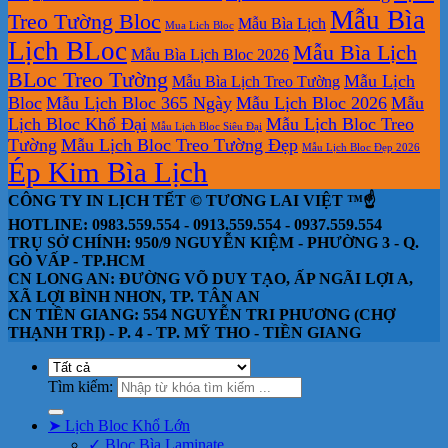
Mẫu Bìa
Treo Tường Bloc
Mẫu Bìa Lịch
Mua Lich Bloc
Lịch BLoc
Mẫu Bìa Lịch
Mẫu Bìa Lịch Bloc 2026
BLoc Treo Tường
Mẫu Lịch
Mẫu Bìa Lịch Treo Tường
Bloc
Mẫu Lịch Bloc 365 Ngày
Mẫu Lịch Bloc 2026
Mẫu
Lịch Bloc Khổ Đại
Mẫu Lịch Bloc Treo
Mẫu Lịch Bloc Siêu Đại
Tường
Mẫu Lịch Bloc Treo Tường Đẹp
Mẫu Lịch Bloc Đẹp 2026
Ép Kim Bìa Lịch
CÔNG TY IN LỊCH TẾT © TƯƠNG LAI VIỆT ™☝️
HOTLINE: 0983.559.554 - 0913.559.554 - 0937.559.554
TRỤ SỞ CHÍNH: 950/9 NGUYỄN KIỆM - PHƯỜNG 3 - Q.
GÒ VẤP - TP.HCM
CN LONG AN: ĐƯỜNG VÕ DUY TẠO, ẤP NGÃI LỢI A,
XÃ LỢI BÌNH NHƠN, TP. TÂN AN
CN TIỀN GIANG: 554 NGUYỄN TRI PHƯƠNG (CHỢ
THẠNH TRỊ) - P. 4 - TP. MỸ THO - TIỀN GIANG
Tìm kiếm:
➤ Lịch Bloc Khổ Lớn
✓ Bloc Bìa Laminate