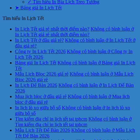
✓ Tìm hiểu In Bìa Lịch Treo Tường
➤ Bảng giá In Lịch Tết
Tìm hiểu In Lịch Tết
In Lịch Tết giá rẻ nhất thời điểm nào?
Không có bình luận
ở
In Lịch Tết giá rẻ nhất thời điểm nào?
In Lịch Tết ở đâu giá rẻ?
Không có bình luận
ở In Lịch Tết ở
đâu giá rẻ?
Công ty In Lịch Tết 2026
Không có bình luận
ở Công ty In
Lịch Tết 2026
Bảng giá In Lịch Tết
Không có bình luận
ở Bảng giá In Lịch
Tết
Mẫu Lịch Bloc 2026 giá rẻ
Không có bình luận
ở Mẫu Lịch
Bloc 2026 giá rẻ
In Lịch Để Bàn 2026
Không có bình luận
ở In Lịch Để Bàn
2026
Mua lịch bloc ở đâu giá rẻ
Không có bình luận
ở Mua lịch
bloc ở đâu giá rẻ
In lịch lò xo giữa bộ số
Không có bình luận
ở In lịch lò xo
giữa bộ số
Tìm kiếm địa chỉ in lịch tết tại tphcm
Không có bình luận
ở
Tìm kiếm địa chỉ in lịch tết tại tphcm
Mẫu Lịch Tết Để Bàn 2026
Không có bình luận
ở Mẫu Lịch
Tết Để Bàn 2026