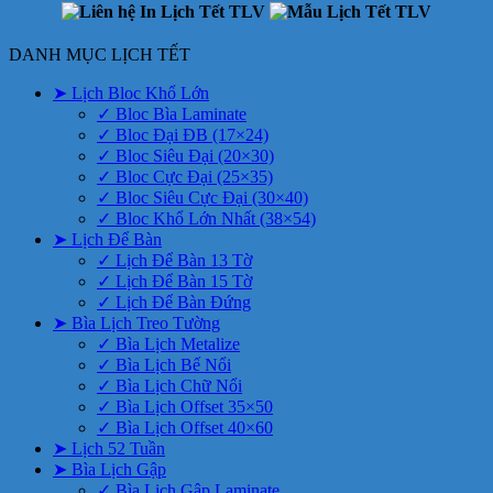
DANH MỤC LỊCH TẾT
➤ Lịch Bloc Khổ Lớn
✓ Bloc Bìa Laminate
✓ Bloc Đại ĐB (17×24)
✓ Bloc Siêu Đại (20×30)
✓ Bloc Cực Đại (25×35)
✓ Bloc Siêu Cực Đại (30×40)
✓ Bloc Khổ Lớn Nhất (38×54)
➤ Lịch Để Bàn
✓ Lịch Để Bàn 13 Tờ
✓ Lịch Để Bàn 15 Tờ
✓ Lịch Để Bàn Đứng
➤ Bìa Lịch Treo Tường
✓ Bìa Lịch Metalize
✓ Bìa Lịch Bế Nổi
✓ Bìa Lịch Chữ Nổi
✓ Bìa Lịch Offset 35×50
✓ Bìa Lịch Offset 40×60
➤ Lịch 52 Tuần
➤ Bìa Lịch Gập
✓ Bìa Lịch Gập Laminate