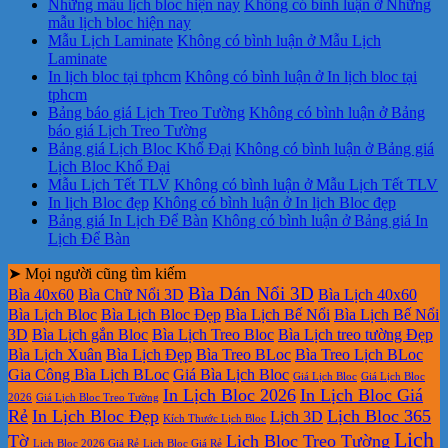
Những mẫu lịch bloc hiện nay
Không có bình luận
ở Những
mẫu lịch bloc hiện nay
Mẫu Lịch Laminate
Không có bình luận
ở Mẫu Lịch
Laminate
In lịch bloc tại tphcm
Không có bình luận
ở In lịch bloc tại
tphcm
Bảng báo giá Lịch Treo Tường
Không có bình luận
ở Bảng
báo giá Lịch Treo Tường
Bảng giá Lịch Bloc Khổ Đại
Không có bình luận
ở Bảng giá
Lịch Bloc Khổ Đại
Mẫu Lịch Tết TLV
Không có bình luận
ở Mẫu Lịch Tết TLV
In lịch Bloc đẹp
Không có bình luận
ở In lịch Bloc đẹp
Bảng giá In Lịch Để Bàn
Không có bình luận
ở Bảng giá In
Lịch Để Bàn
➤ Mọi người cũng tìm kiếm
Bìa Dán Nổi 3D
Bìa 40x60
Bìa Chữ Nổi 3D
Bìa Lịch 40x60
Bìa Lịch Bloc
Bìa Lịch Bloc Đẹp
Bìa Lịch Bế Nổi
Bìa Lịch Bế Nổi
3D
Bìa Lịch gắn Bloc
Bìa Lịch Treo Bloc
Bìa Lịch treo tường Đẹp
Bìa Lịch Xuân
Bìa Lịch Đẹp
Bìa Treo BLoc
Bìa Treo Lịch BLoc
Gia Công Bìa Lịch BLoc
Giá Bìa Lịch Bloc
Giá Lịch Bloc
Giá Lịch Bloc
In Lịch Bloc 2026
In Lịch Bloc Giá
2026
Giá Lịch Bloc Treo Tường
Rẻ
In Lịch Bloc Đẹp
Lịch Bloc 365
Lịch 3D
Kích Thước Lịch Bloc
Lịch
Tờ
Lịch Bloc Treo Tường
Lịch Bloc 2026 Giá Rẻ
Lịch Bloc Giá Rẻ