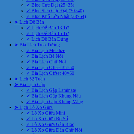
✓ Bloc Cực Đại (25×35)
✓ Bloc Siêu Cực Đại (30×40)
✓ Bloc Khổ Lớn Nhất (38×54)
➤ Lịch Để Bàn
✓ Lịch Để Bàn 13 Tờ
✓ Lịch Để Bàn 15 Tờ
✓ Lịch Để Bàn Đứng
➤ Bìa Lịch Treo Tường
✓ Bìa Lịch Metalize
✓ Bìa Lịch Bế Nổi
✓ Bìa Lịch Chữ Nổi
✓ Bìa Lịch Offset 35×50
✓ Bìa Lịch Offset 40×60
➤ Lịch 52 Tuần
➤ Bìa Lịch Gập
✓ Bìa Lịch Gập Laminate
✓ Bìa Lịch Gập Khung Nâu
✓ Bìa Lịch Gập Khung Vàng
➤ Lịch Lò Xo Giữa
✓ Lò Xo Giữa Mini
✓ Lò Xo Giữa Bộ Số
✓ Lò Xo Giữa Gắn Bloc
✓ Lò Xo Giữa Dán Chữ Nổi