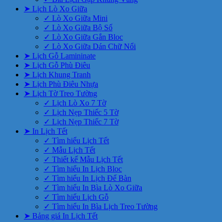
➤ Lịch Lò Xo Giữa
✓ Lò Xo Giữa Mini
✓ Lò Xo Giữa Bộ Số
✓ Lò Xo Giữa Gắn Bloc
✓ Lò Xo Giữa Dán Chữ Nổi
➤ Lịch Gỗ Lamininate
➤ Lịch Gỗ Phù Điêu
➤ Lịch Khung Tranh
➤ Lịch Phù Điêu Nhựa
➤ Lịch Tờ Treo Tường
✓ Lịch Lò Xo 7 Tờ
✓ Lịch Nẹp Thiếc 5 Tờ
✓ Lịch Nẹp Thiếc 7 Tờ
➤ In Lịch Tết
✓ Tìm hiểu Lịch Tết
✓ Mẫu Lịch Tết
✓ Thiết kế Mẫu Lịch Tết
✓ Tìm hiểu In Lịch Bloc
✓ Tìm hiểu In Lịch Để Bàn
✓ Tìm hiểu In Bìa Lò Xo Giữa
✓ Tìm hiểu Lịch Gỗ
✓ Tìm hiểu In Bìa Lịch Treo Tường
➤ Bảng giá In Lịch Tết