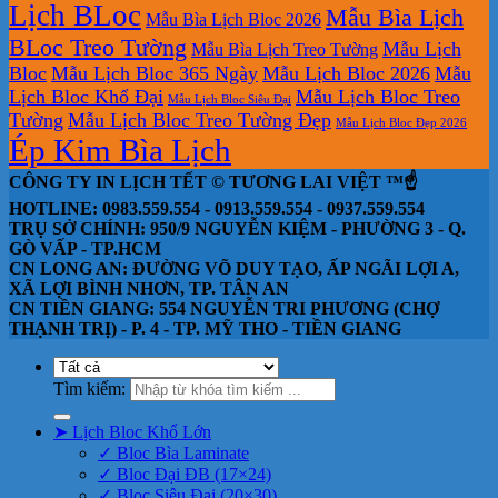
Lịch BLoc
Mẫu Bìa Lịch
Mẫu Bìa Lịch Bloc 2026
BLoc Treo Tường
Mẫu Lịch
Mẫu Bìa Lịch Treo Tường
Bloc
Mẫu Lịch Bloc 365 Ngày
Mẫu Lịch Bloc 2026
Mẫu
Lịch Bloc Khổ Đại
Mẫu Lịch Bloc Treo
Mẫu Lịch Bloc Siêu Đại
Tường
Mẫu Lịch Bloc Treo Tường Đẹp
Mẫu Lịch Bloc Đẹp 2026
Ép Kim Bìa Lịch
CÔNG TY IN LỊCH TẾT © TƯƠNG LAI VIỆT ™☝️
HOTLINE: 0983.559.554 - 0913.559.554 - 0937.559.554
TRỤ SỞ CHÍNH: 950/9 NGUYỄN KIỆM - PHƯỜNG 3 - Q.
GÒ VẤP - TP.HCM
CN LONG AN: ĐƯỜNG VÕ DUY TẠO, ẤP NGÃI LỢI A,
XÃ LỢI BÌNH NHƠN, TP. TÂN AN
CN TIỀN GIANG: 554 NGUYỄN TRI PHƯƠNG (CHỢ
THẠNH TRỊ) - P. 4 - TP. MỸ THO - TIỀN GIANG
Tìm kiếm:
➤ Lịch Bloc Khổ Lớn
✓ Bloc Bìa Laminate
✓ Bloc Đại ĐB (17×24)
✓ Bloc Siêu Đại (20×30)