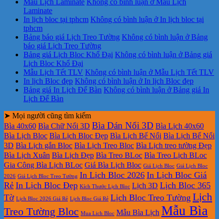
Mẫu Lịch Laminate
Không có bình luận
ở Mẫu Lịch
Laminate
In lịch bloc tại tphcm
Không có bình luận
ở In lịch bloc tại
tphcm
Bảng báo giá Lịch Treo Tường
Không có bình luận
ở Bảng
báo giá Lịch Treo Tường
Bảng giá Lịch Bloc Khổ Đại
Không có bình luận
ở Bảng giá
Lịch Bloc Khổ Đại
Mẫu Lịch Tết TLV
Không có bình luận
ở Mẫu Lịch Tết TLV
In lịch Bloc đẹp
Không có bình luận
ở In lịch Bloc đẹp
Bảng giá In Lịch Để Bàn
Không có bình luận
ở Bảng giá In
Lịch Để Bàn
➤ Mọi người cũng tìm kiếm
Bìa Dán Nổi 3D
Bìa 40x60
Bìa Chữ Nổi 3D
Bìa Lịch 40x60
Bìa Lịch Bloc
Bìa Lịch Bloc Đẹp
Bìa Lịch Bế Nổi
Bìa Lịch Bế Nổi
3D
Bìa Lịch gắn Bloc
Bìa Lịch Treo Bloc
Bìa Lịch treo tường Đẹp
Bìa Lịch Xuân
Bìa Lịch Đẹp
Bìa Treo BLoc
Bìa Treo Lịch BLoc
Gia Công Bìa Lịch BLoc
Giá Bìa Lịch Bloc
Giá Lịch Bloc
Giá Lịch Bloc
In Lịch Bloc 2026
In Lịch Bloc Giá
2026
Giá Lịch Bloc Treo Tường
Rẻ
In Lịch Bloc Đẹp
Lịch Bloc 365
Lịch 3D
Kích Thước Lịch Bloc
Lịch
Tờ
Lịch Bloc Treo Tường
Lịch Bloc 2026 Giá Rẻ
Lịch Bloc Giá Rẻ
Mẫu Bìa
Treo Tường Bloc
Mẫu Bìa Lịch
Mua Lich Bloc