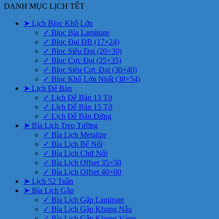
DANH MỤC LỊCH TẾT
➤ Lịch Bloc Khổ Lớn
✓ Bloc Bìa Laminate
✓ Bloc Đại ĐB (17×24)
✓ Bloc Siêu Đại (20×30)
✓ Bloc Cực Đại (25×35)
✓ Bloc Siêu Cực Đại (30×40)
✓ Bloc Khổ Lớn Nhất (38×54)
➤ Lịch Để Bàn
✓ Lịch Để Bàn 13 Tờ
✓ Lịch Để Bàn 15 Tờ
✓ Lịch Để Bàn Đứng
➤ Bìa Lịch Treo Tường
✓ Bìa Lịch Metalize
✓ Bìa Lịch Bế Nổi
✓ Bìa Lịch Chữ Nổi
✓ Bìa Lịch Offset 35×50
✓ Bìa Lịch Offset 40×60
➤ Lịch 52 Tuần
➤ Bìa Lịch Gập
✓ Bìa Lịch Gập Laminate
✓ Bìa Lịch Gập Khung Nâu
✓ Bìa Lịch Gập Khung Vàng