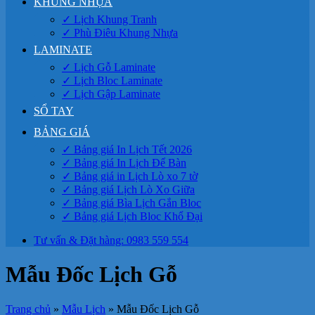
KHUNG NHỰA
✓ Lịch Khung Tranh
✓ Phù Điêu Khung Nhựa
LAMINATE
✓ Lịch Gỗ Laminate
✓ Lịch Bloc Laminate
✓ Lịch Gập Laminate
SỔ TAY
BẢNG GIÁ
✓ Bảng giá In Lịch Tết 2026
✓ Bảng giá In Lịch Để Bàn
✓ Bảng giá in Lịch Lò xo 7 tờ
✓ Bảng giá Lịch Lò Xo Giữa
✓ Bảng giá Bìa Lịch Gắn Bloc
✓ Bảng giá Lịch Bloc Khổ Đại
Tư vấn & Đặt hàng: 0983 559 554
Mẫu Đốc Lịch Gỗ
Trang chủ
»
Mẫu Lịch
»
Mẫu Đốc Lịch Gỗ