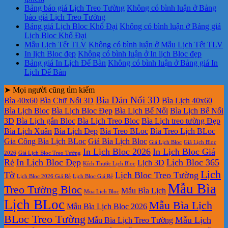
Bảng báo giá Lịch Treo Tường
Không có bình luận
ở Bảng
báo giá Lịch Treo Tường
Bảng giá Lịch Bloc Khổ Đại
Không có bình luận
ở Bảng giá
Lịch Bloc Khổ Đại
Mẫu Lịch Tết TLV
Không có bình luận
ở Mẫu Lịch Tết TLV
In lịch Bloc đẹp
Không có bình luận
ở In lịch Bloc đẹp
Bảng giá In Lịch Để Bàn
Không có bình luận
ở Bảng giá In
Lịch Để Bàn
➤ Mọi người cũng tìm kiếm
Bìa Dán Nổi 3D
Bìa 40x60
Bìa Chữ Nổi 3D
Bìa Lịch 40x60
Bìa Lịch Bloc
Bìa Lịch Bloc Đẹp
Bìa Lịch Bế Nổi
Bìa Lịch Bế Nổi
3D
Bìa Lịch gắn Bloc
Bìa Lịch Treo Bloc
Bìa Lịch treo tường Đẹp
Bìa Lịch Xuân
Bìa Lịch Đẹp
Bìa Treo BLoc
Bìa Treo Lịch BLoc
Gia Công Bìa Lịch BLoc
Giá Bìa Lịch Bloc
Giá Lịch Bloc
Giá Lịch Bloc
In Lịch Bloc 2026
In Lịch Bloc Giá
2026
Giá Lịch Bloc Treo Tường
Rẻ
In Lịch Bloc Đẹp
Lịch Bloc 365
Lịch 3D
Kích Thước Lịch Bloc
Lịch
Tờ
Lịch Bloc Treo Tường
Lịch Bloc 2026 Giá Rẻ
Lịch Bloc Giá Rẻ
Mẫu Bìa
Treo Tường Bloc
Mẫu Bìa Lịch
Mua Lich Bloc
Lịch BLoc
Mẫu Bìa Lịch
Mẫu Bìa Lịch Bloc 2026
BLoc Treo Tường
Mẫu Lịch
Mẫu Bìa Lịch Treo Tường