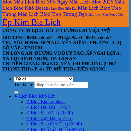
Bloc
Mẫu Lịch Bloc 365 Ngày
Mẫu Lịch Bloc 2026
Mẫu
Lịch Bloc Khổ Đại
Mẫu Lịch Bloc Treo
Mẫu Lịch Bloc Siêu Đại
Tường
Mẫu Lịch Bloc Treo Tường Đẹp
Mẫu Lịch Bloc Đẹp 2026
Ép Kim Bìa Lịch
CÔNG TY IN LỊCH TẾT © TƯƠNG LAI VIỆT ™☝️
HOTLINE: 0983.559.554 - 0913.559.554 - 0937.559.554
TRỤ SỞ CHÍNH: 950/9 NGUYỄN KIỆM - PHƯỜNG 3 - Q.
GÒ VẤP - TP.HCM
CN LONG AN: ĐƯỜNG VÕ DUY TẠO, ẤP NGÃI LỢI A,
XÃ LỢI BÌNH NHƠN, TP. TÂN AN
CN TIỀN GIANG: 554 NGUYỄN TRI PHƯƠNG (CHỢ
THẠNH TRỊ) - P. 4 - TP. MỸ THO - TIỀN GIANG
Tìm kiếm:
➤ Lịch Bloc Khổ Lớn
✓ Bloc Bìa Laminate
✓ Bloc Đại ĐB (17×24)
✓ Bloc Siêu Đại (20×30)
✓ Bloc Cực Đại (25×35)
✓ Bloc Siêu Cực Đại (30×40)
✓ Bloc Khổ Lớn Nhất (38×54)