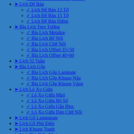
➤ Lịch Để Bàn
✓ Lịch Để Bàn 13 Tờ
✓ Lịch Để Bàn 15 Tờ
✓ Lịch Để Bàn Đứng
➤ Bìa Lịch Treo Tường
✓ Bìa Lịch Metalize
✓ Bìa Lịch Bế Nổi
✓ Bìa Lịch Chữ Nổi
✓ Bìa Lịch Offset 35×50
✓ Bìa Lịch Offset 40×60
➤ Lịch 52 Tuần
➤ Bìa Lịch Gập
✓ Bìa Lịch Gập Laminate
✓ Bìa Lịch Gập Khung Nâu
✓ Bìa Lịch Gập Khung Vàng
➤ Lịch Lò Xo Giữa
✓ Lò Xo Giữa Mini
✓ Lò Xo Giữa Bộ Số
✓ Lò Xo Giữa Gắn Bloc
✓ Lò Xo Giữa Dán Chữ Nổi
➤ Lịch Gỗ Lamininate
➤ Lịch Gỗ Phù Điêu
➤ Lịch Khung Tranh