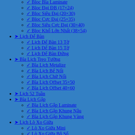
✓ Bloc Bìa Laminate
✓ Bloc Đại ĐB (17×24)
✓ Bloc Siêu Đại (20×30)
✓ Bloc Cực Đại (25×35)
✓ Bloc Siêu Cực Đại (30×40)
✓ Bloc Khổ Lớn Nhất (38×54)
➤ Lịch Để Bàn
✓ Lịch Để Bàn 13 Tờ
✓ Lịch Để Bàn 15 Tờ
✓ Lịch Để Bàn Đứng
➤ Bìa Lịch Treo Tường
✓ Bìa Lịch Metalize
✓ Bìa Lịch Bế Nổi
✓ Bìa Lịch Chữ Nổi
✓ Bìa Lịch Offset 35×50
✓ Bìa Lịch Offset 40×60
➤ Lịch 52 Tuần
➤ Bìa Lịch Gập
✓ Bìa Lịch Gập Laminate
✓ Bìa Lịch Gập Khung Nâu
✓ Bìa Lịch Gập Khung Vàng
➤ Lịch Lò Xo Giữa
✓ Lò Xo Giữa Mini
✓ Lò Xo Giữa Bộ Số