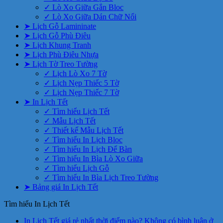
✓ Lò Xo Giữa Gắn Bloc
✓ Lò Xo Giữa Dán Chữ Nổi
➤ Lịch Gỗ Lamininate
➤ Lịch Gỗ Phù Điêu
➤ Lịch Khung Tranh
➤ Lịch Phù Điêu Nhựa
➤ Lịch Tờ Treo Tường
✓ Lịch Lò Xo 7 Tờ
✓ Lịch Nẹp Thiếc 5 Tờ
✓ Lịch Nẹp Thiếc 7 Tờ
➤ In Lịch Tết
✓ Tìm hiểu Lịch Tết
✓ Mẫu Lịch Tết
✓ Thiết kế Mẫu Lịch Tết
✓ Tìm hiểu In Lịch Bloc
✓ Tìm hiểu In Lịch Để Bàn
✓ Tìm hiểu In Bìa Lò Xo Giữa
✓ Tìm hiểu Lịch Gỗ
✓ Tìm hiểu In Bìa Lịch Treo Tường
➤ Bảng giá In Lịch Tết
Tìm hiểu In Lịch Tết
In Lịch Tết giá rẻ nhất thời điểm nào?
Không có bình luận
ở