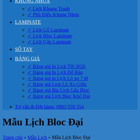
KHUNG NHỰA
✓ Lịch Khung Tranh
✓ Phù Điêu Khung Nhựa
LAMINATE
✓ Lịch Gỗ Laminate
✓ Lịch Bloc Laminate
✓ Lịch Gập Laminate
SỔ TAY
BẢNG GIÁ
✓ Bảng giá In Lịch Tết 2026
✓ Bảng giá In Lịch Để Bàn
✓ Bảng giá in Lịch Lò xo 7 tờ
✓ Bảng giá Lịch Lò Xo Giữa
✓ Bảng giá Bìa Lịch Gắn Bloc
✓ Bảng giá Lịch Bloc Khổ Đại
Tư vấn & Đặt hàng: 0983 559 554
Mẫu Lịch Bloc Đại
Trang chủ
»
Mẫu Lịch
»
Mẫu Lịch Bloc Đại