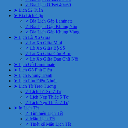
✓ Bìa Lịch Offset 40×60
➤ Lịch 52 Tuần
➤ Bìa Lịch Gập
✓ Bìa Lịch Gập Laminate
✓ Bìa Lịch Gập Khung Nâu
✓ Bìa Lịch Gập Khung Vàng
➤ Lịch Lò Xo Giữa
✓ Lò Xo Giữa Mini
✓ Lò Xo Giữa Bộ Số
✓ Lò Xo Giữa Gắn Bloc
✓ Lò Xo Giữa Dán Chữ Nổi
➤ Lịch Gỗ Lamininate
➤ Lịch Gỗ Phù Điêu
➤ Lịch Khung Tranh
➤ Lịch Phù Điêu Nhựa
➤ Lịch Tờ Treo Tường
✓ Lịch Lò Xo 7 Tờ
✓ Lịch Nẹp Thiếc 5 Tờ
✓ Lịch Nẹp Thiếc 7 Tờ
➤ In Lịch Tết
✓ Tìm hiểu Lịch Tết
✓ Mẫu Lịch Tết
✓ Thiết kế Mẫu Lịch Tết