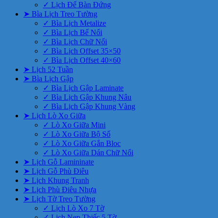
✓ Lịch Để Bàn Đứng
➤ Bìa Lịch Treo Tường
✓ Bìa Lịch Metalize
✓ Bìa Lịch Bế Nổi
✓ Bìa Lịch Chữ Nổi
✓ Bìa Lịch Offset 35×50
✓ Bìa Lịch Offset 40×60
➤ Lịch 52 Tuần
➤ Bìa Lịch Gập
✓ Bìa Lịch Gập Laminate
✓ Bìa Lịch Gập Khung Nâu
✓ Bìa Lịch Gập Khung Vàng
➤ Lịch Lò Xo Giữa
✓ Lò Xo Giữa Mini
✓ Lò Xo Giữa Bộ Số
✓ Lò Xo Giữa Gắn Bloc
✓ Lò Xo Giữa Dán Chữ Nổi
➤ Lịch Gỗ Lamininate
➤ Lịch Gỗ Phù Điêu
➤ Lịch Khung Tranh
➤ Lịch Phù Điêu Nhựa
➤ Lịch Tờ Treo Tường
✓ Lịch Lò Xo 7 Tờ
✓ Lịch Nẹp Thiếc 5 Tờ