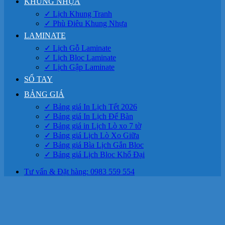
KHUNG NHỰA
✓ Lịch Khung Tranh
✓ Phù Điêu Khung Nhựa
LAMINATE
✓ Lịch Gỗ Laminate
✓ Lịch Bloc Laminate
✓ Lịch Gập Laminate
SỔ TAY
BẢNG GIÁ
✓ Bảng giá In Lịch Tết 2026
✓ Bảng giá In Lịch Để Bàn
✓ Bảng giá in Lịch Lò xo 7 tờ
✓ Bảng giá Lịch Lò Xo Giữa
✓ Bảng giá Bìa Lịch Gắn Bloc
✓ Bảng giá Lịch Bloc Khổ Đại
Tư vấn & Đặt hàng: 0983 559 554