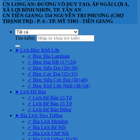
CN LONG AN: ĐƯỜNG VÕ DUY TẠO, ẤP NGÃI LỢI A,
XÃ LỢI BÌNH NHƠN, TP. TÂN AN
CN TIỀN GIANG: 554 NGUYỄN TRI PHƯƠNG (CHỢ
THẠNH TRỊ) - P. 4 - TP. MỸ THO - TIỀN GIANG
Tìm kiếm:
➤ Lịch Bloc Khổ Lớn
✓ Bloc Bìa Laminate
✓ Bloc Đại ĐB (17×24)
✓ Bloc Siêu Đại (20×30)
✓ Bloc Cực Đại (25×35)
✓ Bloc Siêu Cực Đại (30×40)
✓ Bloc Khổ Lớn Nhất (38×54)
➤ Lịch Để Bàn
✓ Lịch Để Bàn 13 Tờ
✓ Lịch Để Bàn 15 Tờ
✓ Lịch Để Bàn Đứng
➤ Bìa Lịch Treo Tường
✓ Bìa Lịch Metalize
✓ Bìa Lịch Bế Nổi
✓ Bìa Lịch Chữ Nổi
✓ Bìa Lịch Offset 35×50