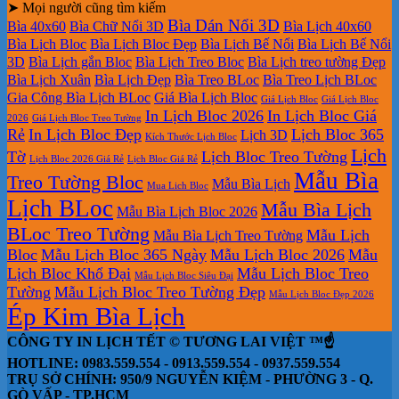
➤ Mọi người cũng tìm kiếm
Bìa Dán Nổi 3D
Bìa 40x60
Bìa Chữ Nổi 3D
Bìa Lịch 40x60
Bìa Lịch Bloc
Bìa Lịch Bloc Đẹp
Bìa Lịch Bế Nổi
Bìa Lịch Bế Nổi
3D
Bìa Lịch gắn Bloc
Bìa Lịch Treo Bloc
Bìa Lịch treo tường Đẹp
Bìa Lịch Xuân
Bìa Lịch Đẹp
Bìa Treo BLoc
Bìa Treo Lịch BLoc
Gia Công Bìa Lịch BLoc
Giá Bìa Lịch Bloc
Giá Lịch Bloc
Giá Lịch Bloc
In Lịch Bloc 2026
In Lịch Bloc Giá
2026
Giá Lịch Bloc Treo Tường
Rẻ
In Lịch Bloc Đẹp
Lịch Bloc 365
Lịch 3D
Kích Thước Lịch Bloc
Lịch
Tờ
Lịch Bloc Treo Tường
Lịch Bloc 2026 Giá Rẻ
Lịch Bloc Giá Rẻ
Mẫu Bìa
Treo Tường Bloc
Mẫu Bìa Lịch
Mua Lich Bloc
Lịch BLoc
Mẫu Bìa Lịch
Mẫu Bìa Lịch Bloc 2026
BLoc Treo Tường
Mẫu Lịch
Mẫu Bìa Lịch Treo Tường
Bloc
Mẫu Lịch Bloc 365 Ngày
Mẫu Lịch Bloc 2026
Mẫu
Lịch Bloc Khổ Đại
Mẫu Lịch Bloc Treo
Mẫu Lịch Bloc Siêu Đại
Tường
Mẫu Lịch Bloc Treo Tường Đẹp
Mẫu Lịch Bloc Đẹp 2026
Ép Kim Bìa Lịch
CÔNG TY IN LỊCH TẾT © TƯƠNG LAI VIỆT ™☝️
HOTLINE: 0983.559.554 - 0913.559.554 - 0937.559.554
TRỤ SỞ CHÍNH: 950/9 NGUYỄN KIỆM - PHƯỜNG 3 - Q.
GÒ VẤP - TP.HCM