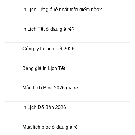
In Lịch Tết giá rẻ nhất thời điểm nào?
Không
có
bình
luận
In Lịch Tết ở đâu giá rẻ?
ở
In
Không
Lịch
có
Tết
bình
giá
luận
Công ty In Lịch Tết 2026
rẻ
ở
nhất
In
Không
thời
Lịch
có
điểm
Tết
bình
nào?
ở
luận
Bảng giá In Lịch Tết
đâu
ở
giá
Công
Không
rẻ?
ty
có
In
bình
Lịch
luận
Mẫu Lịch Bloc 2026 giá rẻ
Tết
ở
2026
Bảng
Không
giá
có
In
bình
Lịch
luận
In Lịch Để Bàn 2026
Tết
ở
Mẫu
Không
Lịch
có
Bloc
bình
2026
luận
Mua lịch bloc ở đâu giá rẻ
giá
ở
rẻ
In
Không