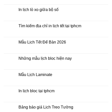
Lịch
có
Để
bình
Bàn
luận
In lịch lò xo giữa bộ số
2026
ở
Mua
Không
lịch
có
bloc
bình
ở
luận
Tìm kiếm địa chỉ in lịch tết tại tphcm
đâu
ở
giá
In
Không
rẻ
lịch
có
lò
bình
xo
luận
Mẫu Lịch Tết Để Bàn 2026
giữa
ở
bộ
Tìm
Không
số
kiếm
có
địa
bình
chỉ
luận
Những mẫu lịch bloc hiện nay
in
ở
lịch
Mẫu
Không
tết
Lịch
có
tại
Tết
bình
tphcm
Để
luận
Mẫu Lịch Laminate
Bàn
ở
2026
Những
Không
mẫu
có
lịch
bình
bloc
luận
In lịch bloc tại tphcm
hiện
ở
nay
Mẫu
Không
Lịch
có
Laminate
bình
luận
Bảng báo giá Lịch Treo Tường
ở