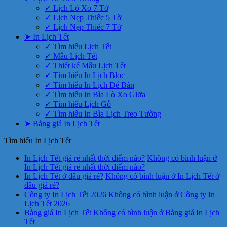
✓ Lịch Lò Xo 7 Tờ
✓ Lịch Nẹp Thiếc 5 Tờ
✓ Lịch Nẹp Thiếc 7 Tờ
➤ In Lịch Tết
✓ Tìm hiểu Lịch Tết
✓ Mẫu Lịch Tết
✓ Thiết kế Mẫu Lịch Tết
✓ Tìm hiểu In Lịch Bloc
✓ Tìm hiểu In Lịch Để Bàn
✓ Tìm hiểu In Bìa Lò Xo Giữa
✓ Tìm hiểu Lịch Gỗ
✓ Tìm hiểu In Bìa Lịch Treo Tường
➤ Bảng giá In Lịch Tết
Tìm hiểu In Lịch Tết
In Lịch Tết giá rẻ nhất thời điểm nào?
Không có bình luận
ở
In Lịch Tết giá rẻ nhất thời điểm nào?
In Lịch Tết ở đâu giá rẻ?
Không có bình luận
ở In Lịch Tết ở
đâu giá rẻ?
Công ty In Lịch Tết 2026
Không có bình luận
ở Công ty In
Lịch Tết 2026
Bảng giá In Lịch Tết
Không có bình luận
ở Bảng giá In Lịch
Tết