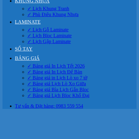
KHUNG NHỰA
✓ Lịch Khung Tranh
✓ Phù Điêu Khung Nhựa
LAMINATE
✓ Lịch Gỗ Laminate
✓ Lịch Bloc Laminate
✓ Lịch Gập Laminate
SỔ TAY
BẢNG GIÁ
✓ Bảng giá In Lịch Tết 2026
✓ Bảng giá In Lịch Để Bàn
✓ Bảng giá in Lịch Lò xo 7 tờ
✓ Bảng giá Lịch Lò Xo Giữa
✓ Bảng giá Bìa Lịch Gắn Bloc
✓ Bảng giá Lịch Bloc Khổ Đại
Tư vấn & Đặt hàng: 0983 559 554