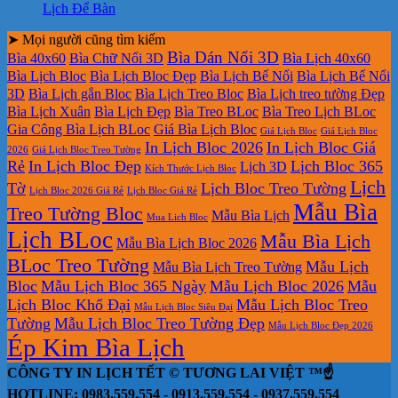
Lịch Để Bàn
➤ Mọi người cũng tìm kiếm
Bìa Dán Nổi 3D
Bìa 40x60
Bìa Chữ Nổi 3D
Bìa Lịch 40x60
Bìa Lịch Bloc
Bìa Lịch Bloc Đẹp
Bìa Lịch Bế Nổi
Bìa Lịch Bế Nổi
3D
Bìa Lịch gắn Bloc
Bìa Lịch Treo Bloc
Bìa Lịch treo tường Đẹp
Bìa Lịch Xuân
Bìa Lịch Đẹp
Bìa Treo BLoc
Bìa Treo Lịch BLoc
Gia Công Bìa Lịch BLoc
Giá Bìa Lịch Bloc
Giá Lịch Bloc
Giá Lịch Bloc
In Lịch Bloc 2026
In Lịch Bloc Giá
2026
Giá Lịch Bloc Treo Tường
Rẻ
In Lịch Bloc Đẹp
Lịch Bloc 365
Lịch 3D
Kích Thước Lịch Bloc
Lịch
Tờ
Lịch Bloc Treo Tường
Lịch Bloc 2026 Giá Rẻ
Lịch Bloc Giá Rẻ
Mẫu Bìa
Treo Tường Bloc
Mẫu Bìa Lịch
Mua Lich Bloc
Lịch BLoc
Mẫu Bìa Lịch
Mẫu Bìa Lịch Bloc 2026
BLoc Treo Tường
Mẫu Lịch
Mẫu Bìa Lịch Treo Tường
Bloc
Mẫu Lịch Bloc 365 Ngày
Mẫu Lịch Bloc 2026
Mẫu
Lịch Bloc Khổ Đại
Mẫu Lịch Bloc Treo
Mẫu Lịch Bloc Siêu Đại
Tường
Mẫu Lịch Bloc Treo Tường Đẹp
Mẫu Lịch Bloc Đẹp 2026
Ép Kim Bìa Lịch
CÔNG TY IN LỊCH TẾT © TƯƠNG LAI VIỆT ™☝️
HOTLINE: 0983.559.554 - 0913.559.554 - 0937.559.554