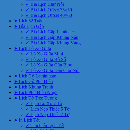
✓ Bìa Lịch Chữ Nổi
✓ Bìa Lịch Offset 35×50
✓ Bìa Lịch Offset 40×60
➤ Lịch 52 Tuần
➤ Bìa Lịch Gập
✓ Bìa Lịch Gập Laminate
✓ Bìa Lịch Gập Khung Nâu
✓ Bìa Lịch Gập Khung Vàng
➤ Lịch Lò Xo Giữa
✓ Lò Xo Giữa Mini
✓ Lò Xo Giữa Bộ Số
✓ Lò Xo Giữa Gắn Bloc
✓ Lò Xo Giữa Dán Chữ Nổi
➤ Lịch Gỗ Lamininate
➤ Lịch Gỗ Phù Điêu
➤ Lịch Khung Tranh
➤ Lịch Phù Điêu Nhựa
➤ Lịch Tờ Treo Tường
✓ Lịch Lò Xo 7 Tờ
✓ Lịch Nẹp Thiếc 5 Tờ
✓ Lịch Nẹp Thiếc 7 Tờ
➤ In Lịch Tết
✓ Tìm hiểu Lịch Tết