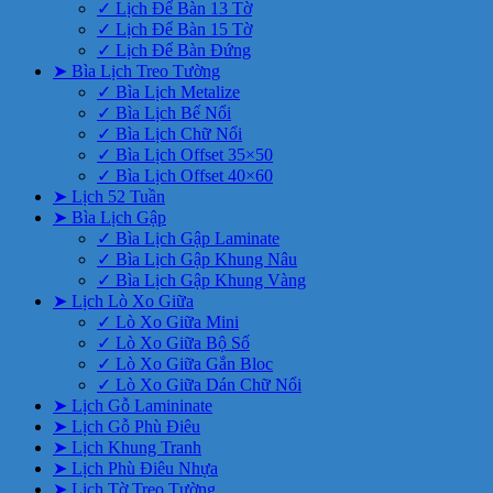
✓ Lịch Để Bàn 13 Tờ
✓ Lịch Để Bàn 15 Tờ
✓ Lịch Để Bàn Đứng
➤ Bìa Lịch Treo Tường
✓ Bìa Lịch Metalize
✓ Bìa Lịch Bế Nổi
✓ Bìa Lịch Chữ Nổi
✓ Bìa Lịch Offset 35×50
✓ Bìa Lịch Offset 40×60
➤ Lịch 52 Tuần
➤ Bìa Lịch Gập
✓ Bìa Lịch Gập Laminate
✓ Bìa Lịch Gập Khung Nâu
✓ Bìa Lịch Gập Khung Vàng
➤ Lịch Lò Xo Giữa
✓ Lò Xo Giữa Mini
✓ Lò Xo Giữa Bộ Số
✓ Lò Xo Giữa Gắn Bloc
✓ Lò Xo Giữa Dán Chữ Nổi
➤ Lịch Gỗ Lamininate
➤ Lịch Gỗ Phù Điêu
➤ Lịch Khung Tranh
➤ Lịch Phù Điêu Nhựa
➤ Lịch Tờ Treo Tường