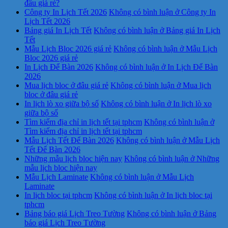
đâu giá rẻ?
Công ty In Lịch Tết 2026
Không có bình luận
ở Công ty In
Lịch Tết 2026
Bảng giá In Lịch Tết
Không có bình luận
ở Bảng giá In Lịch
Tết
Mẫu Lịch Bloc 2026 giá rẻ
Không có bình luận
ở Mẫu Lịch
Bloc 2026 giá rẻ
In Lịch Để Bàn 2026
Không có bình luận
ở In Lịch Để Bàn
2026
Mua lịch bloc ở đâu giá rẻ
Không có bình luận
ở Mua lịch
bloc ở đâu giá rẻ
In lịch lò xo giữa bộ số
Không có bình luận
ở In lịch lò xo
giữa bộ số
Tìm kiếm địa chỉ in lịch tết tại tphcm
Không có bình luận
ở
Tìm kiếm địa chỉ in lịch tết tại tphcm
Mẫu Lịch Tết Để Bàn 2026
Không có bình luận
ở Mẫu Lịch
Tết Để Bàn 2026
Những mẫu lịch bloc hiện nay
Không có bình luận
ở Những
mẫu lịch bloc hiện nay
Mẫu Lịch Laminate
Không có bình luận
ở Mẫu Lịch
Laminate
In lịch bloc tại tphcm
Không có bình luận
ở In lịch bloc tại
tphcm
Bảng báo giá Lịch Treo Tường
Không có bình luận
ở Bảng
báo giá Lịch Treo Tường