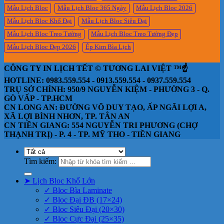
Mẫu Lịch Bloc
Mẫu Lịch Bloc 365 Ngày
Mẫu Lịch Bloc 2026
Mẫu Lịch Bloc Khổ Đại
Mẫu Lịch Bloc Siêu Đại
Mẫu Lịch Bloc Treo Tường
Mẫu Lịch Bloc Treo Tường Đẹp
Mẫu Lịch Bloc Đẹp 2026
Ép Kim Bìa Lịch
CÔNG TY IN LỊCH TẾT © TƯƠNG LAI VIỆT ™☝️
HOTLINE: 0983.559.554 - 0913.559.554 - 0937.559.554
TRỤ SỞ CHÍNH: 950/9 NGUYỄN KIỆM - PHƯỜNG 3 - Q.
GÒ VẤP - TP.HCM
CN LONG AN: ĐƯỜNG VÕ DUY TẠO, ẤP NGÃI LỢI A,
XÃ LỢI BÌNH NHƠN, TP. TÂN AN
CN TIỀN GIANG: 554 NGUYỄN TRI PHƯƠNG (CHỢ
THẠNH TRỊ) - P. 4 - TP. MỸ THO - TIỀN GIANG
Tìm kiếm:
➤ Lịch Bloc Khổ Lớn
✓ Bloc Bìa Laminate
✓ Bloc Đại ĐB (17×24)
✓ Bloc Siêu Đại (20×30)
✓ Bloc Cực Đại (25×35)