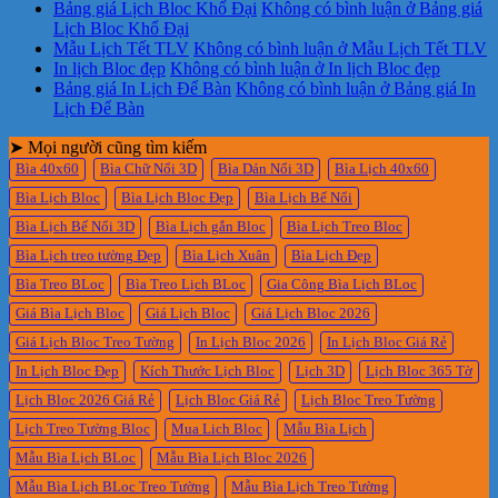
Bảng giá Lịch Bloc Khổ Đại
Không có bình luận
ở Bảng giá
Lịch Bloc Khổ Đại
Mẫu Lịch Tết TLV
Không có bình luận
ở Mẫu Lịch Tết TLV
In lịch Bloc đẹp
Không có bình luận
ở In lịch Bloc đẹp
Bảng giá In Lịch Để Bàn
Không có bình luận
ở Bảng giá In
Lịch Để Bàn
➤ Mọi người cũng tìm kiếm
Bìa 40x60
Bìa Chữ Nổi 3D
Bìa Dán Nổi 3D
Bìa Lịch 40x60
Bìa Lịch Bloc
Bìa Lịch Bloc Đẹp
Bìa Lịch Bế Nổi
Bìa Lịch Bế Nổi 3D
Bìa Lịch gắn Bloc
Bìa Lịch Treo Bloc
Bìa Lịch treo tường Đẹp
Bìa Lịch Xuân
Bìa Lịch Đẹp
Bìa Treo BLoc
Bìa Treo Lịch BLoc
Gia Công Bìa Lịch BLoc
Giá Bìa Lịch Bloc
Giá Lịch Bloc
Giá Lịch Bloc 2026
Giá Lịch Bloc Treo Tường
In Lịch Bloc 2026
In Lịch Bloc Giá Rẻ
In Lịch Bloc Đẹp
Kích Thước Lịch Bloc
Lịch 3D
Lịch Bloc 365 Tờ
Lịch Bloc 2026 Giá Rẻ
Lịch Bloc Giá Rẻ
Lịch Bloc Treo Tường
Lịch Treo Tường Bloc
Mua Lich Bloc
Mẫu Bìa Lịch
Mẫu Bìa Lịch BLoc
Mẫu Bìa Lịch Bloc 2026
Mẫu Bìa Lịch BLoc Treo Tường
Mẫu Bìa Lịch Treo Tường