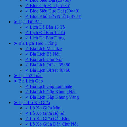
✓ Bloc Siêu Đại (20×30)
✓ Bloc Cực Đại (25×35)
✓ Bloc Siêu Cực Đại (30×40)
✓ Bloc Khổ Lớn Nhất (38×54)
➤ Lịch Để Bàn
✓ Lịch Để Bàn 13 Tờ
✓ Lịch Để Bàn 15 Tờ
✓ Lịch Để Bàn Đứng
➤ Bìa Lịch Treo Tường
✓ Bìa Lịch Metalize
✓ Bìa Lịch Bế Nổi
✓ Bìa Lịch Chữ Nổi
✓ Bìa Lịch Offset 35×50
✓ Bìa Lịch Offset 40×60
➤ Lịch 52 Tuần
➤ Bìa Lịch Gập
✓ Bìa Lịch Gập Laminate
✓ Bìa Lịch Gập Khung Nâu
✓ Bìa Lịch Gập Khung Vàng
➤ Lịch Lò Xo Giữa
✓ Lò Xo Giữa Mini
✓ Lò Xo Giữa Bộ Số
✓ Lò Xo Giữa Gắn Bloc
✓ Lò Xo Giữa Dán Chữ Nổi