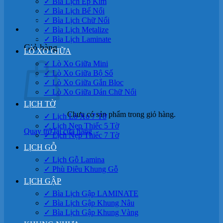
✓ Bìa Lịch Ép Kim
✓ Bìa Lịch Bế Nổi
✓ Bìa Lịch Chữ Nổi
0
✓ Bìa Lịch Metalize
✓ Bìa Lịch Laminate
Giỏ hàng
LÒ XO GIỮA
✓ Lò Xo Giữa Mini
✓ Lò Xo Giữa Bộ Số
✓ Lò Xo Giữa Gắn Bloc
✓ Lò Xo Giữa Dán Chữ Nổi
LỊCH TỜ
Chưa có sản phẩm trong giỏ hàng.
✓ Lịch Lò Xo 7 Tờ
✓ Lịch Nẹp Thiếc 5 Tờ
Quay trở lại cửa hàng
✓ Lịch Nẹp Thiếc 7 Tờ
LỊCH GỖ
✓ Lịch Gỗ Lamina
✓ Phù Điêu Khung Gỗ
LỊCH GẬP
✓ Bìa Lịch Gập LAMINATE
✓ Bìa Lịch Gập Khung Nâu
✓ Bìa Lịch Gập Khung Vàng