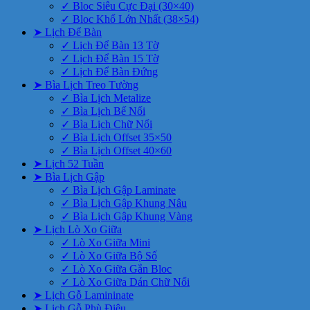
✓ Bloc Siêu Cực Đại (30×40)
✓ Bloc Khổ Lớn Nhất (38×54)
➤ Lịch Để Bàn
✓ Lịch Để Bàn 13 Tờ
✓ Lịch Để Bàn 15 Tờ
✓ Lịch Để Bàn Đứng
➤ Bìa Lịch Treo Tường
✓ Bìa Lịch Metalize
✓ Bìa Lịch Bế Nổi
✓ Bìa Lịch Chữ Nổi
✓ Bìa Lịch Offset 35×50
✓ Bìa Lịch Offset 40×60
➤ Lịch 52 Tuần
➤ Bìa Lịch Gập
✓ Bìa Lịch Gập Laminate
✓ Bìa Lịch Gập Khung Nâu
✓ Bìa Lịch Gập Khung Vàng
➤ Lịch Lò Xo Giữa
✓ Lò Xo Giữa Mini
✓ Lò Xo Giữa Bộ Số
✓ Lò Xo Giữa Gắn Bloc
✓ Lò Xo Giữa Dán Chữ Nổi
➤ Lịch Gỗ Lamininate
➤ Lịch Gỗ Phù Điêu