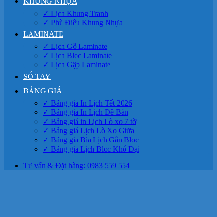
KHUNG NHỰA
✓ Lịch Khung Tranh
✓ Phù Điêu Khung Nhựa
LAMINATE
✓ Lịch Gỗ Laminate
✓ Lịch Bloc Laminate
✓ Lịch Gập Laminate
SỔ TAY
BẢNG GIÁ
✓ Bảng giá In Lịch Tết 2026
✓ Bảng giá In Lịch Để Bàn
✓ Bảng giá in Lịch Lò xo 7 tờ
✓ Bảng giá Lịch Lò Xo Giữa
✓ Bảng giá Bìa Lịch Gắn Bloc
✓ Bảng giá Lịch Bloc Khổ Đại
Tư vấn & Đặt hàng: 0983 559 554