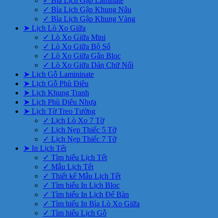
✓ Bìa Lịch Gập Laminate
✓ Bìa Lịch Gập Khung Nâu
✓ Bìa Lịch Gập Khung Vàng
➤ Lịch Lò Xo Giữa
✓ Lò Xo Giữa Mini
✓ Lò Xo Giữa Bộ Số
✓ Lò Xo Giữa Gắn Bloc
✓ Lò Xo Giữa Dán Chữ Nổi
➤ Lịch Gỗ Lamininate
➤ Lịch Gỗ Phù Điêu
➤ Lịch Khung Tranh
➤ Lịch Phù Điêu Nhựa
➤ Lịch Tờ Treo Tường
✓ Lịch Lò Xo 7 Tờ
✓ Lịch Nẹp Thiếc 5 Tờ
✓ Lịch Nẹp Thiếc 7 Tờ
➤ In Lịch Tết
✓ Tìm hiểu Lịch Tết
✓ Mẫu Lịch Tết
✓ Thiết kế Mẫu Lịch Tết
✓ Tìm hiểu In Lịch Bloc
✓ Tìm hiểu In Lịch Để Bàn
✓ Tìm hiểu In Bìa Lò Xo Giữa
✓ Tìm hiểu Lịch Gỗ