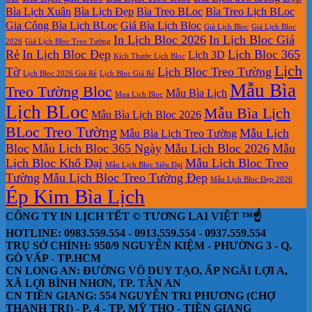
Bìa Lịch Xuân
Bìa Lịch Đẹp
Bìa Treo BLoc
Bìa Treo Lịch BLoc
Gia Công Bìa Lịch BLoc
Giá Bìa Lịch Bloc
Giá Lịch Bloc
Giá Lịch Bloc
In Lịch Bloc 2026
In Lịch Bloc Giá
2026
Giá Lịch Bloc Treo Tường
Rẻ
In Lịch Bloc Đẹp
Lịch Bloc 365
Lịch 3D
Kích Thước Lịch Bloc
Lịch
Tờ
Lịch Bloc Treo Tường
Lịch Bloc 2026 Giá Rẻ
Lịch Bloc Giá Rẻ
Mẫu Bìa
Treo Tường Bloc
Mẫu Bìa Lịch
Mua Lich Bloc
Lịch BLoc
Mẫu Bìa Lịch
Mẫu Bìa Lịch Bloc 2026
BLoc Treo Tường
Mẫu Lịch
Mẫu Bìa Lịch Treo Tường
Bloc
Mẫu Lịch Bloc 365 Ngày
Mẫu Lịch Bloc 2026
Mẫu
Lịch Bloc Khổ Đại
Mẫu Lịch Bloc Treo
Mẫu Lịch Bloc Siêu Đại
Tường
Mẫu Lịch Bloc Treo Tường Đẹp
Mẫu Lịch Bloc Đẹp 2026
Ép Kim Bìa Lịch
CÔNG TY IN LỊCH TẾT © TƯƠNG LAI VIỆT ™☝️
HOTLINE: 0983.559.554 - 0913.559.554 - 0937.559.554
TRỤ SỞ CHÍNH: 950/9 NGUYỄN KIỆM - PHƯỜNG 3 - Q.
GÒ VẤP - TP.HCM
CN LONG AN: ĐƯỜNG VÕ DUY TẠO, ẤP NGÃI LỢI A,
XÃ LỢI BÌNH NHƠN, TP. TÂN AN
CN TIỀN GIANG: 554 NGUYỄN TRI PHƯƠNG (CHỢ
THẠNH TRỊ) - P. 4 - TP. MỸ THO - TIỀN GIANG