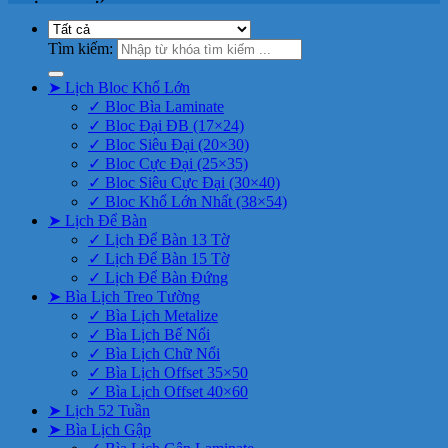
Tìm kiếm:
➤ Lịch Bloc Khổ Lớn
✓ Bloc Bìa Laminate
✓ Bloc Đại ĐB (17×24)
✓ Bloc Siêu Đại (20×30)
✓ Bloc Cực Đại (25×35)
✓ Bloc Siêu Cực Đại (30×40)
✓ Bloc Khổ Lớn Nhất (38×54)
➤ Lịch Để Bàn
✓ Lịch Để Bàn 13 Tờ
✓ Lịch Để Bàn 15 Tờ
✓ Lịch Để Bàn Đứng
➤ Bìa Lịch Treo Tường
✓ Bìa Lịch Metalize
✓ Bìa Lịch Bế Nổi
✓ Bìa Lịch Chữ Nổi
✓ Bìa Lịch Offset 35×50
✓ Bìa Lịch Offset 40×60
➤ Lịch 52 Tuần
➤ Bìa Lịch Gập