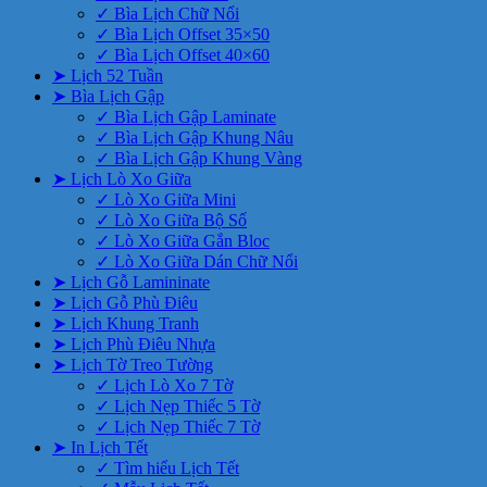
✓ Bìa Lịch Chữ Nổi
✓ Bìa Lịch Offset 35×50
✓ Bìa Lịch Offset 40×60
➤ Lịch 52 Tuần
➤ Bìa Lịch Gập
✓ Bìa Lịch Gập Laminate
✓ Bìa Lịch Gập Khung Nâu
✓ Bìa Lịch Gập Khung Vàng
➤ Lịch Lò Xo Giữa
✓ Lò Xo Giữa Mini
✓ Lò Xo Giữa Bộ Số
✓ Lò Xo Giữa Gắn Bloc
✓ Lò Xo Giữa Dán Chữ Nổi
➤ Lịch Gỗ Lamininate
➤ Lịch Gỗ Phù Điêu
➤ Lịch Khung Tranh
➤ Lịch Phù Điêu Nhựa
➤ Lịch Tờ Treo Tường
✓ Lịch Lò Xo 7 Tờ
✓ Lịch Nẹp Thiếc 5 Tờ
✓ Lịch Nẹp Thiếc 7 Tờ
➤ In Lịch Tết
✓ Tìm hiểu Lịch Tết