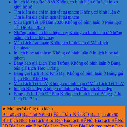
In lịch lò xo giữa bộ số
Không có bình luận
ở In lịch lò xo
giữa bộ số
Tìm kiếm địa chỉ in lịch tết tại tphcm
Không có bình luận
ở
Tìm kiếm địa chỉ in lịch tết tại tphcm
Mẫu Lịch Tết Để Bàn 2026
Không có bình luận
ở Mẫu Lịch
Tết Để Bàn 2026
Những mẫu lịch bloc hiện nay
Không có bình luận
ở Những
mẫu lịch bloc hiện nay
Mẫu Lịch Laminate
Không có bình luận
ở Mẫu Lịch
Laminate
In lịch bloc tại tphcm
Không có bình luận
ở In lịch bloc tại
tphcm
Bảng báo giá Lịch Treo Tường
Không có bình luận
ở Bảng
báo giá Lịch Treo Tường
Bảng giá Lịch Bloc Khổ Đại
Không có bình luận
ở Bảng giá
Lịch Bloc Khổ Đại
Mẫu Lịch Tết TLV
Không có bình luận
ở Mẫu Lịch Tết TLV
In lịch Bloc đẹp
Không có bình luận
ở In lịch Bloc đẹp
Bảng giá In Lịch Để Bàn
Không có bình luận
ở Bảng giá In
Lịch Để Bàn
➤ Mọi người cũng tìm kiếm
Bìa Dán Nổi 3D
Bìa 40x60
Bìa Chữ Nổi 3D
Bìa Lịch 40x60
Bìa Lịch Bloc
Bìa Lịch Bloc Đẹp
Bìa Lịch Bế Nổi
Bìa Lịch Bế Nổi
3D
Bìa Lịch gắn Bloc
Bìa Lịch Treo Bloc
Bìa Lịch treo tường Đẹp