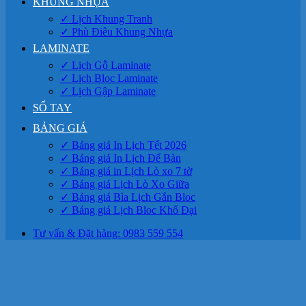
KHUNG NHỰA
✓ Lịch Khung Tranh
✓ Phù Điêu Khung Nhựa
LAMINATE
✓ Lịch Gỗ Laminate
✓ Lịch Bloc Laminate
✓ Lịch Gập Laminate
SỔ TAY
BẢNG GIÁ
✓ Bảng giá In Lịch Tết 2026
✓ Bảng giá In Lịch Để Bàn
✓ Bảng giá in Lịch Lò xo 7 tờ
✓ Bảng giá Lịch Lò Xo Giữa
✓ Bảng giá Bìa Lịch Gắn Bloc
✓ Bảng giá Lịch Bloc Khổ Đại
Tư vấn & Đặt hàng: 0983 559 554