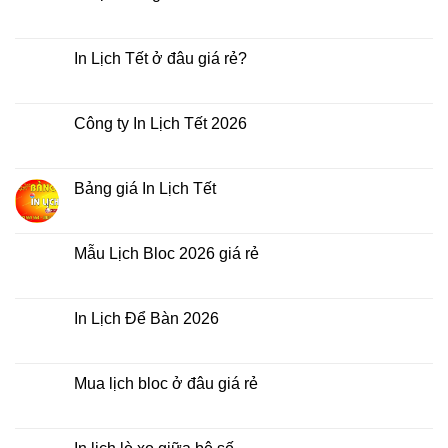
Không
có
bình
luận
In Lịch Tết ở đâu giá rẻ?
ở
In
Không
Lịch
có
Tết
bình
giá
luận
Công ty In Lịch Tết 2026
rẻ
ở
nhất
In
Không
thời
Lịch
có
điểm
Tết
bình
nào?
ở
luận
Bảng giá In Lịch Tết
đâu
ở
giá
Công
Không
rẻ?
ty
có
In
bình
Lịch
luận
Mẫu Lịch Bloc 2026 giá rẻ
Tết
ở
2026
Bảng
Không
giá
có
In
bình
Lịch
luận
In Lịch Để Bàn 2026
Tết
ở
Mẫu
Không
Lịch
có
Bloc
bình
2026
luận
Mua lịch bloc ở đâu giá rẻ
giá
ở
rẻ
In
Không
Lịch
có
Để
bình
Bàn
luận