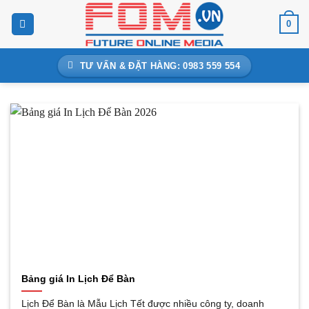
Bỏ
0
qua
nội
dung
TƯ VẤN & ĐẶT HÀNG: 0983 559 554
Bảng giá In Lịch Để Bàn
Lịch Để Bàn là Mẫu Lịch Tết được nhiều công ty, doanh