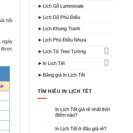
➤ Lịch Gỗ Lamininate
➤ Lịch Gỗ Phù Điêu
và nội
➤ Lịch Khung Tranh
➤ Lịch Phù Điêu Nhựa
, ngày
n được
➤ Lịch Tờ Treo Tường
➤ In Lịch Tết
➤ Bảng giá In Lịch Tết
Tờ
TÌM HIỂU IN LỊCH TẾT
In Lịch Tết giá rẻ nhất thời
điểm nào?
Không
có
In Lịch Tết ở đâu giá rẻ?
bình
luận