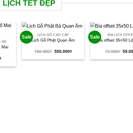
 LỊCH TẾT ĐẸP
LỊCH GỖ CAO CẤP
BÌA LỊCH OFF
Sale
Sale
Lịch Gỗ Phật Quan Âm
Bìa offset 35×50 L
Ộ SỐ
ố Mai
Giá
Giá
Giá
750.000
₫
550.000
₫
72.000
₫
59.0
gốc
hiện
gốc
Giá
₫
là:
tại
là:
hiện
750.000₫.
là:
72.00
tại
550.000₫.
₫.
là:
38.000₫.