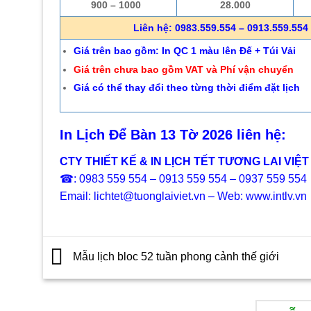
900 – 1000
28.000
Liên hệ: 0983.559.554 – 0913.559.554 
Giá trên bao gồm: In QC 1 màu lên Đế + Túi Vải
Giá trên chưa bao gồm VAT và Phí vận chuyển
Giá có thể thay đổi theo từng thời điểm đặt lịch
In Lịch Để Bàn 13 Tờ 2026 liên hệ:
CTY THIẾT KẾ & IN LỊCH TẾT TƯƠNG LAI VIỆT
☎: 0983 559 554 – 0913 559 554 – 0937 559 554
Email: lichtet@tuonglaiviet.vn – Web: www.intlv.vn
Mẫu lịch bloc 52 tuần phong cảnh thế giới