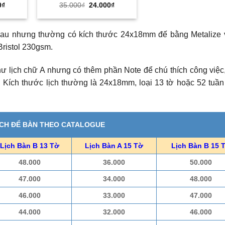
Giá
Giá
Giá
0
₫
35.000
₫
24.000
₫
hiện
gốc
hiện
tại
là:
tại
₫.
là:
35.000₫.
là:
24.000₫.
24.000₫.
hau nhưng thường có kích thước 24x18mm đế bằng Metalize 
Bristol 230gsm.
ư lịch chữ A nhưng có thêm phần Note để chú thích công việc
Kích thước lịch thường là 24x18mm, loại 13 tờ hoặc 52 tuầ
ỊCH ĐỂ BÀN THEO CATALOGUE
Lịch Bàn B 13 Tờ
Lịch Bàn A 15 Tờ
Lịch Bàn B 15 
48.000
36.000
50.000
47.000
34.000
48.000
46.000
33.000
47.000
44.000
32.000
46.000