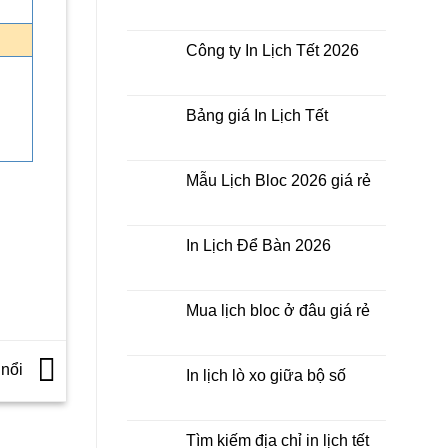
Không
ở
có
In
bình
Lịch
luận
Công ty In Lịch Tết 2026
Tết
ở
giá
In
Không
rẻ
Lịch
có
nhất
Tết
bình
thời
ở
luận
Bảng giá In Lịch Tết
điểm
đâu
ở
nào?
giá
Công
Không
rẻ?
ty
có
In
bình
Lịch
luận
Mẫu Lịch Bloc 2026 giá rẻ
Tết
ở
2026
Bảng
Không
giá
có
In
bình
Lịch
luận
In Lịch Để Bàn 2026
Tết
ở
Mẫu
Không
Lịch
có
Bloc
bình
2026
luận
Mua lịch bloc ở đâu giá rẻ
giá
ở
rẻ
In
Không
Lịch
có
Để
bình
 nổi
Bàn
luận
In lịch lò xo giữa bộ số
2026
ở
Mua
Không
lịch
có
bloc
bình
ở
luận
Tìm kiếm địa chỉ in lịch tết
đâu
ở