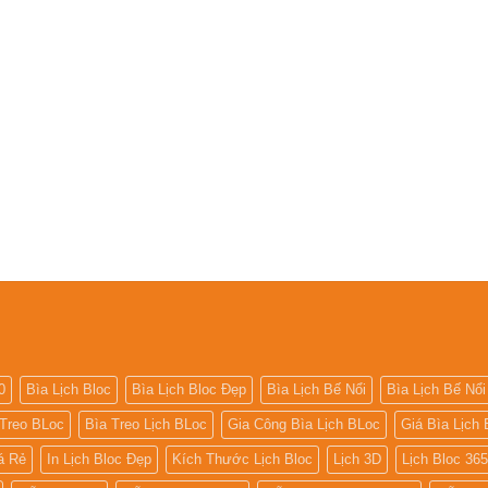
0
Bìa Lịch Bloc
Bìa Lịch Bloc Đẹp
Bìa Lịch Bế Nổi
Bìa Lịch Bế Nổi
 Treo BLoc
Bìa Treo Lịch BLoc
Gia Công Bìa Lịch BLoc
Giá Bìa Lịch 
iá Rẻ
In Lịch Bloc Đẹp
Kích Thước Lịch Bloc
Lịch 3D
Lịch Bloc 36