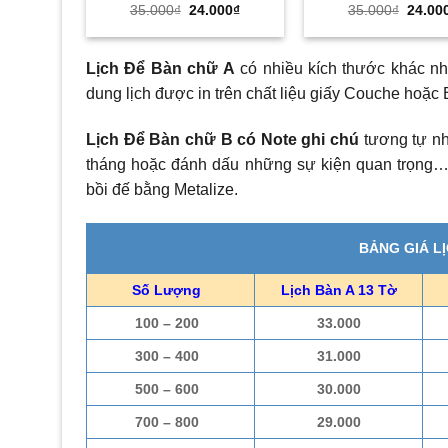
Giá
Giá
Giá
35.000
₫
24.000
₫
35.000
₫
24.00
gốc
hiện
gốc
là:
tại
là:
35.000₫.
là:
35.000
24.000₫.
Lịch Để Bàn chữ A
có nhiều kích thước khác n
dung lịch được in trên chất liệu giấy Couche hoặc 
Lịch Để Bàn chữ B có Note ghi chú
tương tự nh
tháng hoặc đánh dấu những sự kiện quan trọng… 
bồi đế bằng Metalize.
BẢNG GIÁ L
Số Lượng
Lịch Bàn A 13 Tờ
100 – 200
33.000
300 – 400
31.000
500 – 600
30.000
700 – 800
29.000