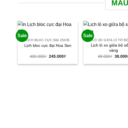
MẪU
Sale
Sale
LỊCH BLOC CỰC ĐẠI 25X35
LÒ XO GIỮA 13 TỜ B
Lịch lò xo giữa bộ s
Lịch bloc cực đại Hoa Sen
vàng
Giá
Giá
Giá
400.000
₫
245.000
₫
49.000
₫
38.000
gốc
hiện
gốc
là:
tại
là:
400.000₫.
là:
49.000
245.000₫.