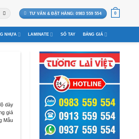
0
TƯ VẤN & ĐẶT HÀNG: 0983 559 554
G NHỰA
LAMINATE
SỔ TAY
BẢNG GIÁ
độ dày
ng giá
ng Mẫu