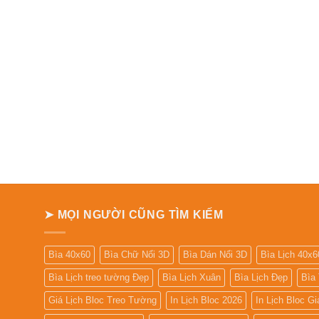
➤ MỌI NGƯỜI CŨNG TÌM KIẾM
Bìa 40x60
Bìa Chữ Nổi 3D
Bìa Dán Nổi 3D
Bìa Lịch 40x6
Bìa Lịch treo tường Đẹp
Bìa Lịch Xuân
Bìa Lịch Đẹp
Bìa
Giá Lịch Bloc Treo Tường
In Lịch Bloc 2026
In Lịch Bloc G