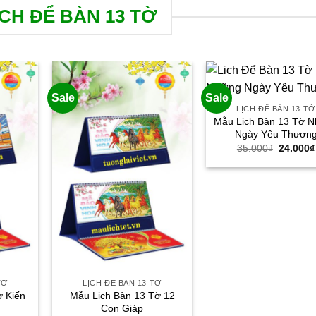
CH ĐỂ BÀN 13 TỜ
Sale
Sale
LỊCH ĐỂ BÀN 13 TỜ
Mẫu Lịch Bàn 13 Tờ 
Ngày Yêu Thươn
Giá
35.000
₫
24.000
₫
gốc
là:
35.000₫
TỜ
LỊCH ĐỂ BÀN 13 TỜ
ờ Kiến
Mẫu Lịch Bàn 13 Tờ 12
Con Giáp