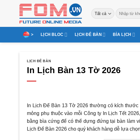
Bỏ
Tìm
qua
kiếm:
nội
dung
>
LỊCH BLOC
LỊCH ĐỂ BÀN
BÌA LỊCH
LỊCH ĐỂ BÀN
In Lịch Bàn 13 Tờ 2026
In Lịch Để Bàn 13 Tờ 2026 thường có kích thước 
mỏng phụ thuộc vào mỗi Công ty In Lịch Tết 202
bằng bìa cứng để có thể dựng đứng tại bàn làm vi
Lịch Để Bàn 2026 cho quý khách hàng dễ lựa chọn