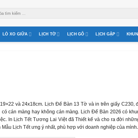
LÒ XO GIỮA
LỊCH TỜ
LỊCH GỖ
LỊCH GẬP
KHUN
19×22 và 24x18cm. Lịch Để Bàn 13 Tờ và in trên giấy C230, 
6, có cán màng hay không cán màng. Lịch Để Bàn 2026 có khu
ệc. In Lịch Tết Tương Lai Việt đã Thiết kế và cho ra đời nhữ
 Mẫu Lịch Tết ưng ý nhất, phù hợp với doanh nghiệp của mình.