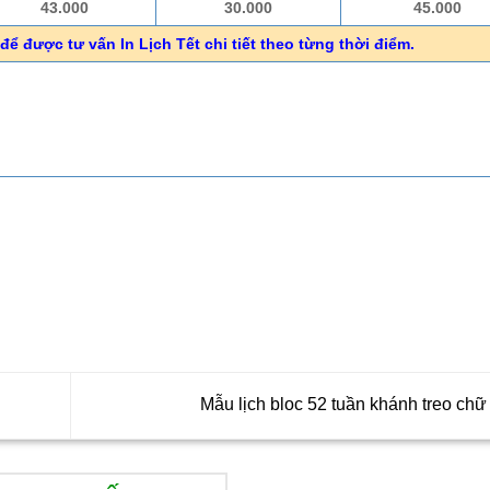
43.000
30.000
45.000
để được tư vấn In Lịch Tết chi tiết theo từng thời điểm.
Mẫu lịch bloc 52 tuần khánh treo chữ