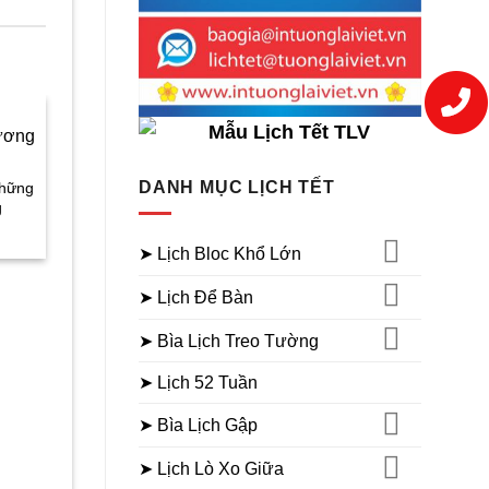
Sale
Sale
LỊCH ĐỂ BÀN 13 TỜ
LỊCH ĐỂ BÀN 13 TỜ
DANH MỤC LỊCH TẾT
Những
Mẫu Lịch Bàn 13 Tờ Sống
Mẫu Lịch Bàn 13 Tờ Ph
g
Đẹp
Lộc Thọ
Giá
Giá
Giá
Giá
Gi
35.000
₫
24.000
₫
35.000
₫
24.000
₫
hiện
gốc
hiện
gốc
hi
➤ Lịch Bloc Khổ Lớn
tại
là:
tại
là:
tạ
.
là:
35.000₫.
là:
35.000₫.
là
24.000₫.
24.000₫.
24
➤ Lịch Để Bàn
➤ Bìa Lịch Treo Tường
➤ Lịch 52 Tuần
➤ Bìa Lịch Gập
➤ Lịch Lò Xo Giữa