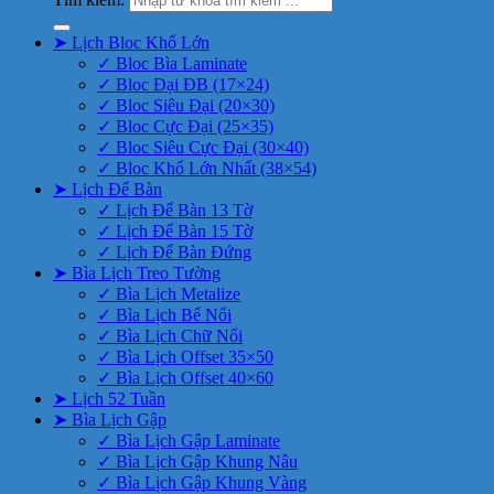
➤ Lịch Bloc Khổ Lớn
✓ Bloc Bìa Laminate
✓ Bloc Đại ĐB (17×24)
✓ Bloc Siêu Đại (20×30)
✓ Bloc Cực Đại (25×35)
✓ Bloc Siêu Cực Đại (30×40)
✓ Bloc Khổ Lớn Nhất (38×54)
➤ Lịch Để Bàn
✓ Lịch Để Bàn 13 Tờ
✓ Lịch Để Bàn 15 Tờ
✓ Lịch Để Bàn Đứng
➤ Bìa Lịch Treo Tường
✓ Bìa Lịch Metalize
✓ Bìa Lịch Bế Nổi
✓ Bìa Lịch Chữ Nổi
✓ Bìa Lịch Offset 35×50
✓ Bìa Lịch Offset 40×60
➤ Lịch 52 Tuần
➤ Bìa Lịch Gập
✓ Bìa Lịch Gập Laminate
✓ Bìa Lịch Gập Khung Nâu
✓ Bìa Lịch Gập Khung Vàng