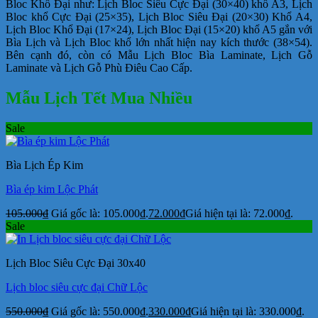
Bloc Khổ Đại như: Lịch Bloc Siêu Cực Đại (30×40) khổ A3, Lịch
Bloc khổ Cực Đại (25×35), Lịch Bloc Siêu Đại (20×30) Khổ A4,
Lịch Bloc Khổ Đại (17×24), Lịch Bloc Đại (15×20) khổ A5 gắn với
Bìa Lịch và Lịch Bloc khổ lớn nhất hiện nay kích thước (38×54).
Bên cạnh đó, còn có Mẫu Lịch Bloc Bìa Laminate, Lịch Gỗ
Laminate và Lịch Gỗ Phù Điêu Cao Cấp.
Mẫu Lịch Tết Mua Nhiều
Sale
Bìa Lịch Ép Kim
Bìa ép kim Lộc Phát
105.000
₫
Giá gốc là: 105.000₫.
72.000
₫
Giá hiện tại là: 72.000₫.
Sale
Lịch Bloc Siêu Cực Đại 30x40
Lịch bloc siêu cực đại Chữ Lộc
550.000
₫
Giá gốc là: 550.000₫.
330.000
₫
Giá hiện tại là: 330.000₫.