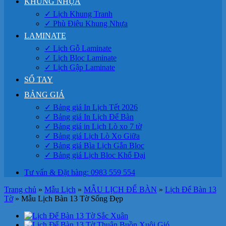
KHUNG NHỰA
✓ Lịch Khung Tranh
✓ Phù Điêu Khung Nhựa
LAMINATE
✓ Lịch Gỗ Laminate
✓ Lịch Bloc Laminate
✓ Lịch Gập Laminate
SỔ TAY
BẢNG GIÁ
✓ Bảng giá In Lịch Tết 2026
✓ Bảng giá In Lịch Để Bàn
✓ Bảng giá in Lịch Lò xo 7 tờ
✓ Bảng giá Lịch Lò Xo Giữa
✓ Bảng giá Bìa Lịch Gắn Bloc
✓ Bảng giá Lịch Bloc Khổ Đại
Tư vấn & Đặt hàng: 0983 559 554
Trang chủ
»
Mẫu Lịch
»
MẪU LỊCH ĐỂ BÀN
»
Lịch Để Bàn 13
Tờ
»
Mẫu Lịch Bàn 13 Tờ Sống Đẹp