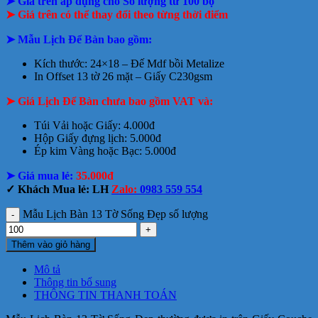
➤ Giá trên áp dụng cho Số lượng từ 100 bộ
➤
Giá trên có thể thay đổi theo từng thời điểm
➤ Mẫu Lịch Để Bàn bao gồm:
Kích thước: 24×18 – Đế Mdf bồi Metalize
In Offset 13 tờ 26 mặt – Giấy C230gsm
➤ Giá Lịch Để Bàn chưa bao gồm VAT và:
Túi Vải hoặc Giấy: 4.000đ
Hộp Giấy đựng lịch: 5.000đ
Ép kim Vàng hoặc Bạc: 5.000đ
➤ Giá mua lẻ:
35.000đ
✓ Khách Mua lẻ: LH
Zalo:
0983 559 554
Mẫu Lịch Bàn 13 Tờ Sống Đẹp số lượng
Thêm vào giỏ hàng
Mô tả
Thông tin bổ sung
THÔNG TIN THANH TOÁN