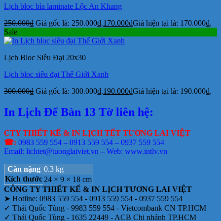
Lịch bloc bìa laminate Lộc An Khang
250.000
₫
Giá gốc là: 250.000₫.
170.000
₫
Giá hiện tại là: 170.000₫.
Sale
Lịch Bloc Siêu Đại 20x30
Lịch bloc siêu đại Thế Giới Xanh
300.000
₫
Giá gốc là: 300.000₫.
190.000
₫
Giá hiện tại là: 190.000₫.
In Lịch Để Bàn 13 Tờ liên hệ:
CTY THIẾT KẾ & IN LỊCH TẾT TƯƠNG LAI VIỆT
☎:
0983 559 554 – 0913 559 554 – 0937 559 554
Email: lichtet@tuonglaiviet.vn – Web: www.intlv.vn
Cân nặng
0.3 kg
Kích thước
24 × 9 × 18 cm
CÔNG TY THIẾT KẾ & IN LỊCH TƯƠNG LAI VIỆT
➤ Hotline: 0983 559 554 - 0913 559 554 - 0937 559 554
✓ Thái Quốc Tùng - 9983 559 554 - Vietcombank CN TP.HCM
✓ Thái Quốc Tùng - 1635 22449 - ACB Chi nhánh TP.HCM