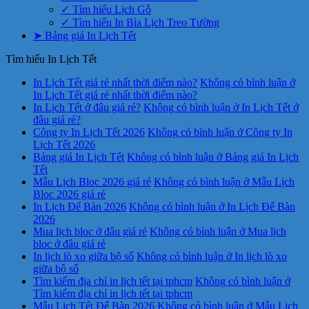
✓ Tìm hiểu Lịch Gỗ
✓ Tìm hiểu In Bìa Lịch Treo Tường
➤ Bảng giá In Lịch Tết
Tìm hiểu In Lịch Tết
In Lịch Tết giá rẻ nhất thời điểm nào?
Không có bình luận
ở
In Lịch Tết giá rẻ nhất thời điểm nào?
In Lịch Tết ở đâu giá rẻ?
Không có bình luận
ở In Lịch Tết ở
đâu giá rẻ?
Công ty In Lịch Tết 2026
Không có bình luận
ở Công ty In
Lịch Tết 2026
Bảng giá In Lịch Tết
Không có bình luận
ở Bảng giá In Lịch
Tết
Mẫu Lịch Bloc 2026 giá rẻ
Không có bình luận
ở Mẫu Lịch
Bloc 2026 giá rẻ
In Lịch Để Bàn 2026
Không có bình luận
ở In Lịch Để Bàn
2026
Mua lịch bloc ở đâu giá rẻ
Không có bình luận
ở Mua lịch
bloc ở đâu giá rẻ
In lịch lò xo giữa bộ số
Không có bình luận
ở In lịch lò xo
giữa bộ số
Tìm kiếm địa chỉ in lịch tết tại tphcm
Không có bình luận
ở
Tìm kiếm địa chỉ in lịch tết tại tphcm
Mẫu Lịch Tết Để Bàn 2026
Không có bình luận
ở Mẫu Lịch