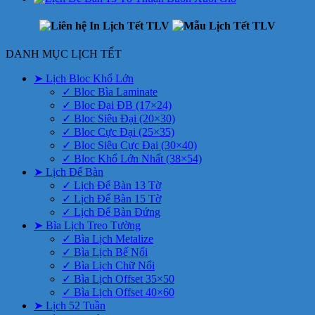
DANH MỤC LỊCH TẾT
➤ Lịch Bloc Khổ Lớn
✓ Bloc Bìa Laminate
✓ Bloc Đại ĐB (17×24)
✓ Bloc Siêu Đại (20×30)
✓ Bloc Cực Đại (25×35)
✓ Bloc Siêu Cực Đại (30×40)
✓ Bloc Khổ Lớn Nhất (38×54)
➤ Lịch Để Bàn
✓ Lịch Để Bàn 13 Tờ
✓ Lịch Để Bàn 15 Tờ
✓ Lịch Để Bàn Đứng
➤ Bìa Lịch Treo Tường
✓ Bìa Lịch Metalize
✓ Bìa Lịch Bế Nổi
✓ Bìa Lịch Chữ Nổi
✓ Bìa Lịch Offset 35×50
✓ Bìa Lịch Offset 40×60
➤ Lịch 52 Tuần