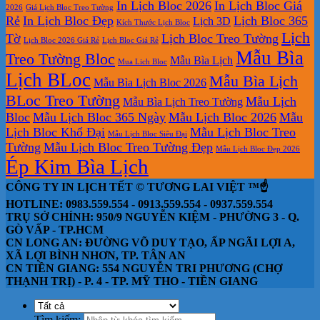
In Lịch Bloc 2026
In Lịch Bloc Giá
2026
Giá Lịch Bloc Treo Tường
Rẻ
In Lịch Bloc Đẹp
Lịch Bloc 365
Lịch 3D
Kích Thước Lịch Bloc
Lịch
Tờ
Lịch Bloc Treo Tường
Lịch Bloc 2026 Giá Rẻ
Lịch Bloc Giá Rẻ
Mẫu Bìa
Treo Tường Bloc
Mẫu Bìa Lịch
Mua Lich Bloc
Lịch BLoc
Mẫu Bìa Lịch
Mẫu Bìa Lịch Bloc 2026
BLoc Treo Tường
Mẫu Lịch
Mẫu Bìa Lịch Treo Tường
Bloc
Mẫu Lịch Bloc 365 Ngày
Mẫu Lịch Bloc 2026
Mẫu
Lịch Bloc Khổ Đại
Mẫu Lịch Bloc Treo
Mẫu Lịch Bloc Siêu Đại
Tường
Mẫu Lịch Bloc Treo Tường Đẹp
Mẫu Lịch Bloc Đẹp 2026
Ép Kim Bìa Lịch
CÔNG TY IN LỊCH TẾT © TƯƠNG LAI VIỆT ™☝️
HOTLINE: 0983.559.554 - 0913.559.554 - 0937.559.554
TRỤ SỞ CHÍNH: 950/9 NGUYỄN KIỆM - PHƯỜNG 3 - Q.
GÒ VẤP - TP.HCM
CN LONG AN: ĐƯỜNG VÕ DUY TẠO, ẤP NGÃI LỢI A,
XÃ LỢI BÌNH NHƠN, TP. TÂN AN
CN TIỀN GIANG: 554 NGUYỄN TRI PHƯƠNG (CHỢ
THẠNH TRỊ) - P. 4 - TP. MỸ THO - TIỀN GIANG
Tìm kiếm: