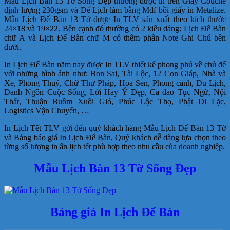
Mẫu Lịch Bàn 13 Tờ Sống Đẹp thường được in trên Giấy Couche
định lượng 230gsm và Đế Lịch làm bằng Mdf bồi giấy in Metalize.
Mẫu Lịch Để Bàn 13 Tờ được In TLV sản xuất theo kích thước
24×18 và 19×22. Bên cạnh đó thường có 2 kiểu dáng: Lịch Để Bàn
chữ A và Lịch Để Bàn chữ M có thêm phần Note Ghi Chú bên
dưới.
In Lịch Để Bàn năm nay được In TLV thiết kế phong phú về chủ để
với những hình ảnh như: Bon Sai, Tài Lộc, 12 Con Giáp, Nhà và
Xe, Phong Thuỷ, Chữ Thư Pháp, Hoa Sen, Phong cảnh, Du Lịch,
Danh Ngôn Cuộc Sống, Lời Hay Ý Đẹp, Ca dao Tục Ngữ, Nội
Thất, Thuận Buồm Xuôi Gió, Phúc Lộc Thọ, Phật Di Lặc,
Logistics Vận Chuyển, …
In Lịch Tết TLV gởi đến quý khách hàng Mẫu Lịch Để Bàn 13 Tờ
và Bảng báo giá In Lịch Để Bàn, Quý khách dễ dàng lựa chọn theo
từng số lượng in ấn lịch tết phù hợp theo nhu cầu của doanh nghiệp.
Mẫu Lịch Bàn 13 Tờ Sống Đẹp
Bảng giá In Lịch Để Bàn