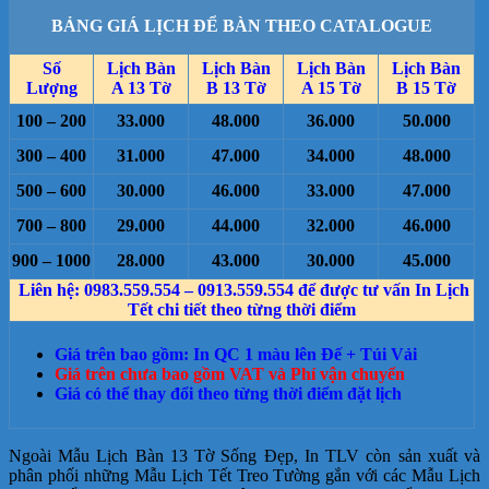
BẢNG GIÁ LỊCH ĐỂ BÀN THEO CATALOGUE
Số
Lịch Bàn
Lịch Bàn
Lịch Bàn
Lịch Bàn
Lượng
A 13 Tờ
B 13 Tờ
A 15 Tờ
B 15 Tờ
100 – 200
33.000
48.000
36.000
50.000
300 – 400
31.000
47.000
34.000
48.000
500 – 600
30.000
46.000
33.000
47.000
700 – 800
29.000
44.000
32.000
46.000
900 – 1000
28.000
43.000
30.000
45.000
Liên hệ: 0983.559.554 – 0913.559.554 để được tư vấn In Lịch
Tết chi tiết theo từng thời điểm
Giá trên bao gồm: In QC 1 màu lên Đế + Túi Vải
Giá trên chưa bao gồm VAT và Phí vận chuyển
Giá có thể thay đổi theo từng thời điểm đặt lịch
Ngoài Mẫu Lịch Bàn 13 Tờ Sống Đẹp, In TLV còn sản xuất và
phân phối những Mẫu Lịch Tết Treo Tường gắn với các Mẫu Lịch