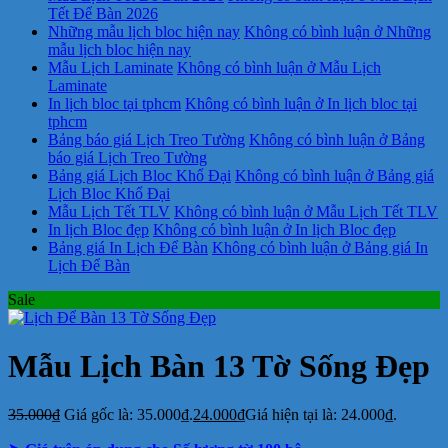
Tết Để Bàn 2026
Những mẫu lịch bloc hiện nay
Không có bình luận
ở Những
mẫu lịch bloc hiện nay
Mẫu Lịch Laminate
Không có bình luận
ở Mẫu Lịch
Laminate
In lịch bloc tại tphcm
Không có bình luận
ở In lịch bloc tại
tphcm
Bảng báo giá Lịch Treo Tường
Không có bình luận
ở Bảng
báo giá Lịch Treo Tường
Bảng giá Lịch Bloc Khổ Đại
Không có bình luận
ở Bảng giá
Lịch Bloc Khổ Đại
Mẫu Lịch Tết TLV
Không có bình luận
ở Mẫu Lịch Tết TLV
In lịch Bloc đẹp
Không có bình luận
ở In lịch Bloc đẹp
Bảng giá In Lịch Để Bàn
Không có bình luận
ở Bảng giá In
Lịch Để Bàn
Sale
Mẫu Lịch Bàn 13 Tờ Sống Đẹp
35.000
₫
Giá gốc là: 35.000₫.
24.000
₫
Giá hiện tại là: 24.000₫.