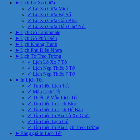
➤ Lịch Lò Xo Giữa
✓ Lò Xo Giữa Mini
✓ Lò Xo Giữa Bộ Số
✓ Lò Xo Giữa Gắn Bloc
✓ Lò Xo Giữa Dán Chữ Nổi
➤ Lịch Gỗ Lamininate
➤ Lịch Gỗ Phù Điêu
➤ Lịch Khung Tranh
➤ Lịch Phù Điêu Nhựa
➤ Lịch Tờ Treo Tường
✓ Lịch Lò Xo 7 Tờ
✓ Lịch Nẹp Thiếc 5 Tờ
✓ Lịch Nẹp Thiếc 7 Tờ
➤ In Lịch Tết
✓ Tìm hiểu Lịch Tết
✓ Mẫu Lịch Tết
✓ Thiết kế Mẫu Lịch Tết
✓ Tìm hiểu In Lịch Bloc
✓ Tìm hiểu In Lịch Để Bàn
✓ Tìm hiểu In Bìa Lò Xo Giữa
✓ Tìm hiểu Lịch Gỗ
✓ Tìm hiểu In Bìa Lịch Treo Tường
➤ Bảng giá In Lịch Tết