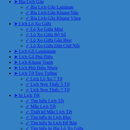
➤ Bìa Lịch Gập
✓ Bìa Lịch Gập Laminate
✓ Bìa Lịch Gập Khung Nâu
✓ Bìa Lịch Gập Khung Vàng
➤ Lịch Lò Xo Giữa
✓ Lò Xo Giữa Mini
✓ Lò Xo Giữa Bộ Số
✓ Lò Xo Giữa Gắn Bloc
✓ Lò Xo Giữa Dán Chữ Nổi
➤ Lịch Gỗ Lamininate
➤ Lịch Gỗ Phù Điêu
➤ Lịch Khung Tranh
➤ Lịch Phù Điêu Nhựa
➤ Lịch Tờ Treo Tường
✓ Lịch Lò Xo 7 Tờ
✓ Lịch Nẹp Thiếc 5 Tờ
✓ Lịch Nẹp Thiếc 7 Tờ
➤ In Lịch Tết
✓ Tìm hiểu Lịch Tết
✓ Mẫu Lịch Tết
✓ Thiết kế Mẫu Lịch Tết
✓ Tìm hiểu In Lịch Bloc
✓ Tìm hiểu In Lịch Để Bàn
✓ Tìm hiểu In Bìa Lò Xo Giữa