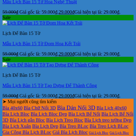
Mẫu Lịch Bàn 15 Tờ Hoa Nghệ Thuật
59.000
₫
Giá gốc là: 59.000₫.
29.000
₫
Giá hiện tại là: 29.000₫.
Sale
Lịch Để Bàn 15 Tờ
Mẫu Lịch Bàn 15 Tờ Đom Hoa Kết Trái
59.000
₫
Giá gốc là: 59.000₫.
29.000
₫
Giá hiện tại là: 29.000₫.
Sale
Lịch Để Bàn 15 Tờ
Mẫu Lịch Bàn 15 Tờ Tạo Dựng Để Thành Công
59.000
₫
Giá gốc là: 59.000₫.
29.000
₫
Giá hiện tại là: 29.000₫.
➤ Mọi người cũng tìm kiếm
Bìa Dán Nổi 3D
Bìa 40x60
Bìa Chữ Nổi 3D
Bìa Lịch 40x60
Bìa Lịch Bloc
Bìa Lịch Bloc Đẹp
Bìa Lịch Bế Nổi
Bìa Lịch Bế Nổi
3D
Bìa Lịch gắn Bloc
Bìa Lịch Treo Bloc
Bìa Lịch treo tường Đẹp
Bìa Lịch Xuân
Bìa Lịch Đẹp
Bìa Treo BLoc
Bìa Treo Lịch BLoc
Gia Công Bìa Lịch BLoc
Giá Bìa Lịch Bloc
Giá Lịch Bloc
Giá Lịch Bloc