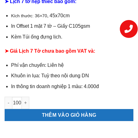
➤ Lịch 7 tờ nẹp thiếc bao gồm:
, 45x70cm
Kích thước: 36×70
In Offset 1 mặt 7 tờ – Giấy C105gsm
Kèm Túi ống đựng lịch.
➤ Giá Lịch 7 Tờ chưa bao gồm VAT và:
Phí vận chuyển: Liên hệ
Khuôn in lụa: Tuỳ theo nội dung DN
In thông tin doanh nghiệp 1 màu: 4.000đ
Lịch 7 tờ Tranh lụa số lượng
THÊM VÀO GIỎ HÀNG