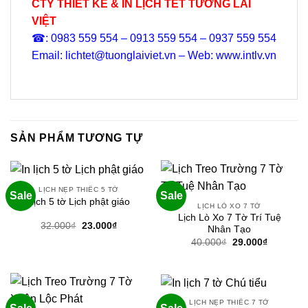
CTY THIẾT KẾ & IN LỊCH TẾT TƯƠNG LAI
VIỆT
☎: 0983 559 554 – 0913 559 554 – 0937 559 554
Email: lichtet@tuonglaiviet.vn – Web: www.intlv.vn
SẢN PHẨM TƯƠNG TỰ
LỊCH NẸP THIẾC 5 TỜ
Sale
Sale
Lịch 5 tờ Lịch phật giáo
LỊCH LÒ XO 7 TỜ
Lịch Lò Xo 7 Tờ Trí Tuệ
Giá
Giá
32.000
₫
23.000
₫
Nhân Tạo
gốc
hiện
Giá
Giá
40.000
₫
29.000
₫
là:
tại
gốc
hiện
32.000₫.
là:
là:
tại
23.000₫.
40.000₫.
là:
29.000₫.
LỊCH NẸP THIẾC 7 TỜ