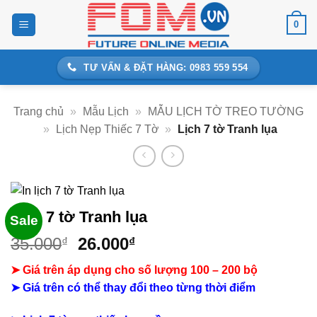
Bỏ
0
qua
nội
dung
TƯ VẤN & ĐẶT HÀNG: 0983 559 554
Trang chủ
»
Mẫu Lịch
»
MẪU LỊCH TỜ TREO TƯỜNG
»
Lịch Nẹp Thiếc 7 Tờ
»
Lịch 7 tờ Tranh lụa
Lịch 7 tờ Tranh lụa
Sale
Giá
Giá
35.000
26.000
₫
₫
gốc
hiện
➤ Giá trên áp dụng cho số lượng 100 – 200 bộ
là:
tại
➤ Giá trên có thể thay đổi theo từng thời điểm
35.000₫.
là:
26.000₫.