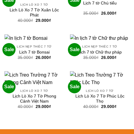
Sale
Sale
Lịch 7 tờ Chú tiểu
LỊCH LÒ XO 7 TỜ
Lịch Lò Xo 7 Tờ Xuân Lộc
Giá
Giá
35.000
₫
26.000
₫
Phát
gốc
hiện
Giá
Giá
40.000
₫
29.000
₫
là:
tại
gốc
hiện
35.000₫.
là:
là:
tại
26.000₫.
40.000₫.
là:
29.000₫.
LỊCH NẸP THIẾC 7 TỜ
LỊCH NẸP THIẾC 7 TỜ
Sale
Sale
Lịch 7 tờ Bonsai
Lịch 7 tờ Chữ thư pháp
Giá
Giá
Giá
Giá
35.000
₫
26.000
₫
35.000
₫
26.000
₫
gốc
hiện
gốc
hiện
là:
tại
là:
tại
35.000₫.
là:
35.000₫.
là:
26.000₫.
26.000₫.
Sale
Sale
LỊCH LÒ XO 7 TỜ
LỊCH LÒ XO 7 TỜ
Lịch Lò Xo 7 Tờ Phong
Lịch Lò Xo 7 Tờ Phúc Lộc
Cảnh Việt Nam
Thọ
Giá
Giá
Giá
Giá
40.000
₫
29.000
₫
40.000
₫
29.000
₫
gốc
hiện
gốc
hiện
là:
tại
là:
tại
40.000₫.
là:
40.000₫.
là:
29.000₫.
29.000₫.