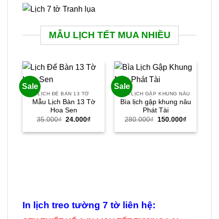
MẪU LỊCH TẾT MUA NHIỀU
Sale
Sale
Sal
LỊCH ĐỂ BÀN 13 TỜ
BÌA LỊCH GẬP KHUNG NÂU
Mẫu Lịch Bàn 13 Tờ
Bìa lịch gập khung nâu
Hoa Sen
Phát Tài
Giá
Giá
Giá
Giá
35.000
₫
24.000
₫
280.000
₫
150.000
₫
gốc
hiện
gốc
hiện
là:
tại
là:
tại
35.000₫.
là:
280.000₫.
là:
24.000₫.
150.000₫.
B
Bì
In lịch treo tường 7 tờ liên hệ: