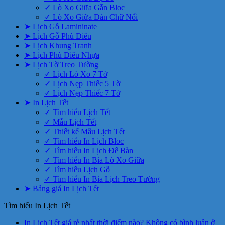
✓ Lò Xo Giữa Gắn Bloc
✓ Lò Xo Giữa Dán Chữ Nổi
➤ Lịch Gỗ Lamininate
➤ Lịch Gỗ Phù Điêu
➤ Lịch Khung Tranh
➤ Lịch Phù Điêu Nhựa
➤ Lịch Tờ Treo Tường
✓ Lịch Lò Xo 7 Tờ
✓ Lịch Nẹp Thiếc 5 Tờ
✓ Lịch Nẹp Thiếc 7 Tờ
➤ In Lịch Tết
✓ Tìm hiểu Lịch Tết
✓ Mẫu Lịch Tết
✓ Thiết kế Mẫu Lịch Tết
✓ Tìm hiểu In Lịch Bloc
✓ Tìm hiểu In Lịch Để Bàn
✓ Tìm hiểu In Bìa Lò Xo Giữa
✓ Tìm hiểu Lịch Gỗ
✓ Tìm hiểu In Bìa Lịch Treo Tường
➤ Bảng giá In Lịch Tết
Tìm hiểu In Lịch Tết
In Lịch Tết giá rẻ nhất thời điểm nào?
Không có bình luận
ở