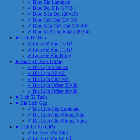
✓ Bloc Bìa Laminate
✓ Bloc Đại ĐB (17×24)
✓ Bloc Siêu Đại (20×30)
✓ Bloc Cực Đại (25×35)
✓ Bloc Siêu Cực Đại (30×40)
✓ Bloc Khổ Lớn Nhất (38×54)
➤ Lịch Để Bàn
✓ Lịch Để Bàn 13 Tờ
✓ Lịch Để Bàn 15 Tờ
✓ Lịch Để Bàn Đứng
➤ Bìa Lịch Treo Tường
✓ Bìa Lịch Metalize
✓ Bìa Lịch Bế Nổi
✓ Bìa Lịch Chữ Nổi
✓ Bìa Lịch Offset 35×50
✓ Bìa Lịch Offset 40×60
➤ Lịch 52 Tuần
➤ Bìa Lịch Gập
✓ Bìa Lịch Gập Laminate
✓ Bìa Lịch Gập Khung Nâu
✓ Bìa Lịch Gập Khung Vàng
➤ Lịch Lò Xo Giữa
✓ Lò Xo Giữa Mini
✓ Lò Xo Giữa Bộ Số