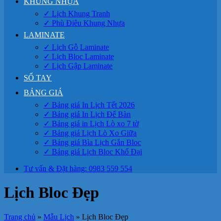
KHUNG NHỰA
✓ Lịch Khung Tranh
✓ Phù Điêu Khung Nhựa
LAMINATE
✓ Lịch Gỗ Laminate
✓ Lịch Bloc Laminate
✓ Lịch Gập Laminate
SỔ TAY
BẢNG GIÁ
✓ Bảng giá In Lịch Tết 2026
✓ Bảng giá In Lịch Để Bàn
✓ Bảng giá in Lịch Lò xo 7 tờ
✓ Bảng giá Lịch Lò Xo Giữa
✓ Bảng giá Bìa Lịch Gắn Bloc
✓ Bảng giá Lịch Bloc Khổ Đại
Tư vấn & Đặt hàng: 0983 559 554
Lịch Bloc Đẹp
Trang chủ
»
Mẫu Lịch
»
Lịch Bloc Đẹp