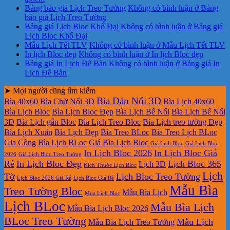
Bảng báo giá Lịch Treo Tường
Không có bình luận
ở Bảng
báo giá Lịch Treo Tường
Bảng giá Lịch Bloc Khổ Đại
Không có bình luận
ở Bảng giá
Lịch Bloc Khổ Đại
Mẫu Lịch Tết TLV
Không có bình luận
ở Mẫu Lịch Tết TLV
In lịch Bloc đẹp
Không có bình luận
ở In lịch Bloc đẹp
Bảng giá In Lịch Để Bàn
Không có bình luận
ở Bảng giá In
Lịch Để Bàn
➤ Mọi người cũng tìm kiếm
Bìa Dán Nổi 3D
Bìa 40x60
Bìa Chữ Nổi 3D
Bìa Lịch 40x60
Bìa Lịch Bloc
Bìa Lịch Bloc Đẹp
Bìa Lịch Bế Nổi
Bìa Lịch Bế Nổi
3D
Bìa Lịch gắn Bloc
Bìa Lịch Treo Bloc
Bìa Lịch treo tường Đẹp
Bìa Lịch Xuân
Bìa Lịch Đẹp
Bìa Treo BLoc
Bìa Treo Lịch BLoc
Gia Công Bìa Lịch BLoc
Giá Bìa Lịch Bloc
Giá Lịch Bloc
Giá Lịch Bloc
In Lịch Bloc 2026
In Lịch Bloc Giá
2026
Giá Lịch Bloc Treo Tường
Rẻ
In Lịch Bloc Đẹp
Lịch Bloc 365
Lịch 3D
Kích Thước Lịch Bloc
Lịch
Tờ
Lịch Bloc Treo Tường
Lịch Bloc 2026 Giá Rẻ
Lịch Bloc Giá Rẻ
Mẫu Bìa
Treo Tường Bloc
Mẫu Bìa Lịch
Mua Lich Bloc
Lịch BLoc
Mẫu Bìa Lịch
Mẫu Bìa Lịch Bloc 2026
BLoc Treo Tường
Mẫu Lịch
Mẫu Bìa Lịch Treo Tường