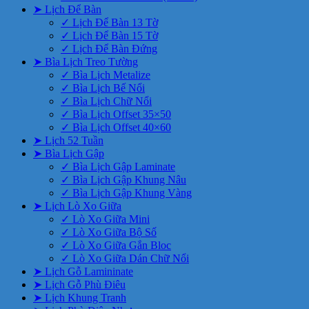
➤ Lịch Để Bàn
✓ Lịch Để Bàn 13 Tờ
✓ Lịch Để Bàn 15 Tờ
✓ Lịch Để Bàn Đứng
➤ Bìa Lịch Treo Tường
✓ Bìa Lịch Metalize
✓ Bìa Lịch Bế Nổi
✓ Bìa Lịch Chữ Nổi
✓ Bìa Lịch Offset 35×50
✓ Bìa Lịch Offset 40×60
➤ Lịch 52 Tuần
➤ Bìa Lịch Gập
✓ Bìa Lịch Gập Laminate
✓ Bìa Lịch Gập Khung Nâu
✓ Bìa Lịch Gập Khung Vàng
➤ Lịch Lò Xo Giữa
✓ Lò Xo Giữa Mini
✓ Lò Xo Giữa Bộ Số
✓ Lò Xo Giữa Gắn Bloc
✓ Lò Xo Giữa Dán Chữ Nổi
➤ Lịch Gỗ Lamininate
➤ Lịch Gỗ Phù Điêu
➤ Lịch Khung Tranh