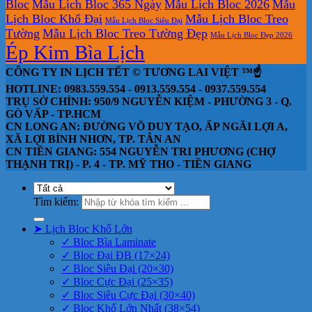
Bloc
Mẫu Lịch Bloc 365 Ngày
Mẫu Lịch Bloc 2026
Mẫu
Lịch Bloc Khổ Đại
Mẫu Lịch Bloc Treo
Mẫu Lịch Bloc Siêu Đại
Tường
Mẫu Lịch Bloc Treo Tường Đẹp
Mẫu Lịch Bloc Đẹp 2026
Ép Kim Bìa Lịch
CÔNG TY IN LỊCH TẾT © TƯƠNG LAI VIỆT ™☝️
HOTLINE: 0983.559.554 - 0913.559.554 - 0937.559.554
TRỤ SỞ CHÍNH: 950/9 NGUYỄN KIỆM - PHƯỜNG 3 - Q.
GÒ VẤP - TP.HCM
CN LONG AN: ĐƯỜNG VÕ DUY TẠO, ẤP NGÃI LỢI A,
XÃ LỢI BÌNH NHƠN, TP. TÂN AN
CN TIỀN GIANG: 554 NGUYỄN TRI PHƯƠNG (CHỢ
THẠNH TRỊ) - P. 4 - TP. MỸ THO - TIỀN GIANG
Tìm kiếm:
➤ Lịch Bloc Khổ Lớn
✓ Bloc Bìa Laminate
✓ Bloc Đại ĐB (17×24)
✓ Bloc Siêu Đại (20×30)
✓ Bloc Cực Đại (25×35)
✓ Bloc Siêu Cực Đại (30×40)
✓ Bloc Khổ Lớn Nhất (38×54)