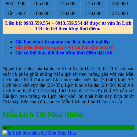
800 – 900
105.000
155.000
175.000
230.000
Từ 1.000
100.000
150.000
170.000
225.000
Liên hệ: 0983.559.554 – 0913.559.554 để được tư vấn In Lịch
Tết chi tiết theo từng thời điểm.
Giá bao gồm: In quảng cáo lịch doanh nghiệp
Giá trên chưa bao gồm VAT và Phí vận chuyển
Giá có thể thay đổi theo từng thời điểm đặt lịch
Ngoài Lịch bloc bìa laminate Khai Xuân Đại Cát, In TLV còn sản
xuất và phân phối những Mẫu lịch tết treo tường gắn với các Mẫu
Lịch bloc Khổ đại như: Lịch bloc siêu cực đại (30×40) khổ A3,
Lịch bloc khổ cực đại (25×35), Lịch bloc siêu đại (20×30) Khổ A4,
Lịch bloc Khổ đại (17×24), Lịch bloc đại (15×20) khổ A5 gắn với
Bìa lịch treo tường và Lịch bloc khổ lớn nhất hiện nay kích thước
(38×54). Bên cạnh đó, còn có Mẫu Lịch gỗ Phù Điêu cao cấp.
Mẫu Lịch Tết Mua Nhiều
Sale