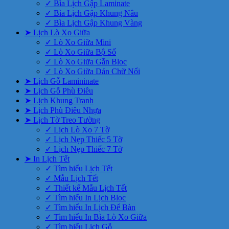
✓ Bìa Lịch Gập Laminate
✓ Bìa Lịch Gập Khung Nâu
✓ Bìa Lịch Gập Khung Vàng
➤ Lịch Lò Xo Giữa
✓ Lò Xo Giữa Mini
✓ Lò Xo Giữa Bộ Số
✓ Lò Xo Giữa Gắn Bloc
✓ Lò Xo Giữa Dán Chữ Nổi
➤ Lịch Gỗ Lamininate
➤ Lịch Gỗ Phù Điêu
➤ Lịch Khung Tranh
➤ Lịch Phù Điêu Nhựa
➤ Lịch Tờ Treo Tường
✓ Lịch Lò Xo 7 Tờ
✓ Lịch Nẹp Thiếc 5 Tờ
✓ Lịch Nẹp Thiếc 7 Tờ
➤ In Lịch Tết
✓ Tìm hiểu Lịch Tết
✓ Mẫu Lịch Tết
✓ Thiết kế Mẫu Lịch Tết
✓ Tìm hiểu In Lịch Bloc
✓ Tìm hiểu In Lịch Để Bàn
✓ Tìm hiểu In Bìa Lò Xo Giữa
✓ Tìm hiểu Lịch Gỗ