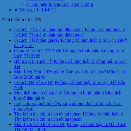
✓ Tìm hiểu In Bìa Lịch Treo Tường
➤ Bảng giá In Lịch Tết
Tìm hiểu In Lịch Tết
In Lịch Tết giá rẻ nhất thời điểm nào?
Không có bình luận
ở
In Lịch Tết giá rẻ nhất thời điểm nào?
In Lịch Tết ở đâu giá rẻ?
Không có bình luận
ở In Lịch Tết ở
đâu giá rẻ?
Công ty In Lịch Tết 2026
Không có bình luận
ở Công ty In
Lịch Tết 2026
Bảng giá In Lịch Tết
Không có bình luận
ở Bảng giá In Lịch
Tết
Mẫu Lịch Bloc 2026 giá rẻ
Không có bình luận
ở Mẫu Lịch
Bloc 2026 giá rẻ
In Lịch Để Bàn 2026
Không có bình luận
ở In Lịch Để Bàn
2026
Mua lịch bloc ở đâu giá rẻ
Không có bình luận
ở Mua lịch
bloc ở đâu giá rẻ
In lịch lò xo giữa bộ số
Không có bình luận
ở In lịch lò xo
giữa bộ số
Tìm kiếm địa chỉ in lịch tết tại tphcm
Không có bình luận
ở
Tìm kiếm địa chỉ in lịch tết tại tphcm
Mẫu Lịch Tết Để Bàn 2026
Không có bình luận
ở Mẫu Lịch
Tết Để Bàn 2026