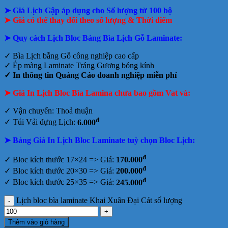
➤ Giá Lịch Gập áp dụng cho Số lượng từ 100 bộ
➤ Giá có thể thay đổi theo số lượng & Thời điểm
➤ Quy cách Lịch Bloc Bảng Bìa Lịch Gỗ Laminate:
✓ Bìa Lịch bằng Gỗ công nghiệp cao cấp
✓ Ép màng Laminate Tráng Gương bóng kính
✓ In thông tin Quảng Cáo doanh nghiệp
miễn phí
➤ Giá In Lịch Bloc Bìa Lamina chưa bao gồm
Vat và:
✓ Vận chuyển: Thoả thuận
đ
✓ Túi Vải đựng Lịch:
6.000
➤ Bảng Giá In Lịch Bloc Laminate tuỳ chọn Bloc Lịch:
đ
✓ Bloc kích thước 17×24 => Giá:
170.000
đ
✓ Bloc kích thước 20×30 => Giá:
200.000
đ
✓ Bloc kích thước 25×35 => Giá:
245.000
Lịch bloc bìa laminate Khai Xuân Đại Cát số lượng
Thêm vào giỏ hàng