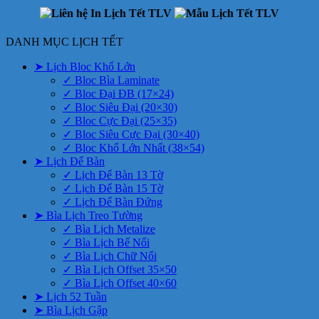
DANH MỤC LỊCH TẾT
➤ Lịch Bloc Khổ Lớn
✓ Bloc Bìa Laminate
✓ Bloc Đại ĐB (17×24)
✓ Bloc Siêu Đại (20×30)
✓ Bloc Cực Đại (25×35)
✓ Bloc Siêu Cực Đại (30×40)
✓ Bloc Khổ Lớn Nhất (38×54)
➤ Lịch Để Bàn
✓ Lịch Để Bàn 13 Tờ
✓ Lịch Để Bàn 15 Tờ
✓ Lịch Để Bàn Đứng
➤ Bìa Lịch Treo Tường
✓ Bìa Lịch Metalize
✓ Bìa Lịch Bế Nổi
✓ Bìa Lịch Chữ Nổi
✓ Bìa Lịch Offset 35×50
✓ Bìa Lịch Offset 40×60
➤ Lịch 52 Tuần
➤ Bìa Lịch Gập