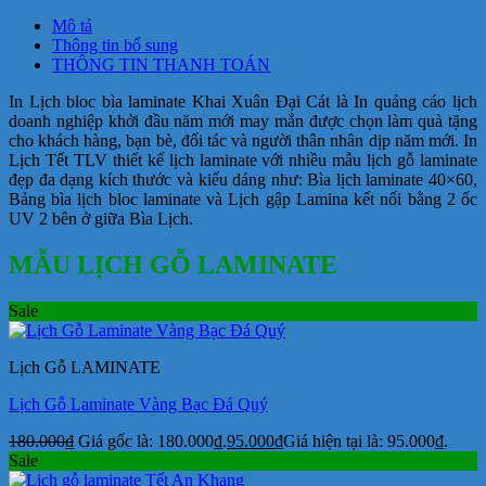
Mô tả
Thông tin bổ sung
THÔNG TIN THANH TOÁN
In Lịch bloc bìa laminate Khai Xuân Đại Cát là In quảng cáo lịch
doanh nghiệp khởi đầu năm mới may mắn được chọn làm quà tặng
cho khách hàng, bạn bè, đối tác và người thân nhân dịp năm mới. In
Lịch Tết TLV thiết kế lịch laminate với nhiều mẫu lịch gỗ laminate
đẹp đa dạng kích thước và kiểu dáng như: Bìa lịch laminate 40×60,
Bảng bìa lịch bloc laminate và Lịch gập Lamina kết nối bằng 2 ốc
UV 2 bên ở giữa Bìa Lịch.
MẪU LỊCH GỖ LAMINATE
Sale
Lịch Gỗ LAMINATE
Lịch Gỗ Laminate Vàng Bạc Đá Quý
180.000
₫
Giá gốc là: 180.000₫.
95.000
₫
Giá hiện tại là: 95.000₫.
Sale