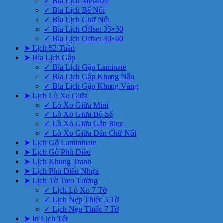
✓ Bìa Lịch Metalize
✓ Bìa Lịch Bế Nổi
✓ Bìa Lịch Chữ Nổi
✓ Bìa Lịch Offset 35×50
✓ Bìa Lịch Offset 40×60
➤ Lịch 52 Tuần
➤ Bìa Lịch Gập
✓ Bìa Lịch Gập Laminate
✓ Bìa Lịch Gập Khung Nâu
✓ Bìa Lịch Gập Khung Vàng
➤ Lịch Lò Xo Giữa
✓ Lò Xo Giữa Mini
✓ Lò Xo Giữa Bộ Số
✓ Lò Xo Giữa Gắn Bloc
✓ Lò Xo Giữa Dán Chữ Nổi
➤ Lịch Gỗ Lamininate
➤ Lịch Gỗ Phù Điêu
➤ Lịch Khung Tranh
➤ Lịch Phù Điêu Nhựa
➤ Lịch Tờ Treo Tường
✓ Lịch Lò Xo 7 Tờ
✓ Lịch Nẹp Thiếc 5 Tờ
✓ Lịch Nẹp Thiếc 7 Tờ
➤ In Lịch Tết