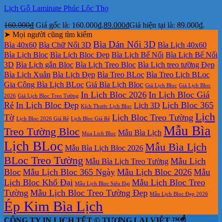
Lịch Gỗ Laminate Phúc Lộc Thọ
160.000
₫
Giá gốc là: 160.000₫.
89.000
₫
Giá hiện tại là: 89.000₫.
➤ Mọi người cũng tìm kiếm
Bìa Dán Nổi 3D
Bìa 40x60
Bìa Chữ Nổi 3D
Bìa Lịch 40x60
Bìa Lịch Bloc
Bìa Lịch Bloc Đẹp
Bìa Lịch Bế Nổi
Bìa Lịch Bế Nổi
3D
Bìa Lịch gắn Bloc
Bìa Lịch Treo Bloc
Bìa Lịch treo tường Đẹp
Bìa Lịch Xuân
Bìa Lịch Đẹp
Bìa Treo BLoc
Bìa Treo Lịch BLoc
Gia Công Bìa Lịch BLoc
Giá Bìa Lịch Bloc
Giá Lịch Bloc
Giá Lịch Bloc
In Lịch Bloc 2026
In Lịch Bloc Giá
2026
Giá Lịch Bloc Treo Tường
Rẻ
In Lịch Bloc Đẹp
Lịch Bloc 365
Lịch 3D
Kích Thước Lịch Bloc
Lịch
Tờ
Lịch Bloc Treo Tường
Lịch Bloc 2026 Giá Rẻ
Lịch Bloc Giá Rẻ
Mẫu Bìa
Treo Tường Bloc
Mẫu Bìa Lịch
Mua Lich Bloc
Lịch BLoc
Mẫu Bìa Lịch
Mẫu Bìa Lịch Bloc 2026
BLoc Treo Tường
Mẫu Lịch
Mẫu Bìa Lịch Treo Tường
Bloc
Mẫu Lịch Bloc 365 Ngày
Mẫu Lịch Bloc 2026
Mẫu
Lịch Bloc Khổ Đại
Mẫu Lịch Bloc Treo
Mẫu Lịch Bloc Siêu Đại
Tường
Mẫu Lịch Bloc Treo Tường Đẹp
Mẫu Lịch Bloc Đẹp 2026
Ép Kim Bìa Lịch
CÔNG TY IN LỊCH TẾT © TƯƠNG LAI VIỆT ™☝️