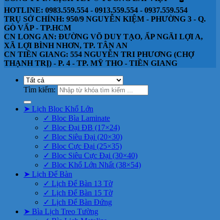
HOTLINE: 0983.559.554 - 0913.559.554 - 0937.559.554
TRỤ SỞ CHÍNH: 950/9 NGUYỄN KIỆM - PHƯỜNG 3 - Q.
GÒ VẤP - TP.HCM
CN LONG AN: ĐƯỜNG VÕ DUY TẠO, ẤP NGÃI LỢI A,
XÃ LỢI BÌNH NHƠN, TP. TÂN AN
CN TIỀN GIANG: 554 NGUYỄN TRI PHƯƠNG (CHỢ
THẠNH TRỊ) - P. 4 - TP. MỸ THO - TIỀN GIANG
Tìm kiếm:
➤ Lịch Bloc Khổ Lớn
✓ Bloc Bìa Laminate
✓ Bloc Đại ĐB (17×24)
✓ Bloc Siêu Đại (20×30)
✓ Bloc Cực Đại (25×35)
✓ Bloc Siêu Cực Đại (30×40)
✓ Bloc Khổ Lớn Nhất (38×54)
➤ Lịch Để Bàn
✓ Lịch Để Bàn 13 Tờ
✓ Lịch Để Bàn 15 Tờ
✓ Lịch Để Bàn Đứng
➤ Bìa Lịch Treo Tường