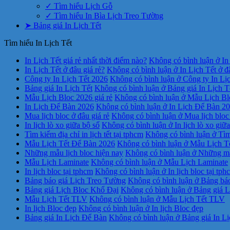
✓ Tìm hiểu Lịch Gỗ
✓ Tìm hiểu In Bìa Lịch Treo Tường
➤ Bảng giá In Lịch Tết
Tìm hiểu In Lịch Tết
In Lịch Tết giá rẻ nhất thời điểm nào?
Không có bình luận
ở In 
In Lịch Tết ở đâu giá rẻ?
Không có bình luận
ở In Lịch Tết ở đ
Công ty In Lịch Tết 2026
Không có bình luận
ở Công ty In Lị
Bảng giá In Lịch Tết
Không có bình luận
ở Bảng giá In Lịch T
Mẫu Lịch Bloc 2026 giá rẻ
Không có bình luận
ở Mẫu Lịch Blo
In Lịch Để Bàn 2026
Không có bình luận
ở In Lịch Để Bàn 2
Mua lịch bloc ở đâu giá rẻ
Không có bình luận
ở Mua lịch bloc 
In lịch lò xo giữa bộ số
Không có bình luận
ở In lịch lò xo giữ
Tìm kiếm địa chỉ in lịch tết tại tphcm
Không có bình luận
ở Tìm 
Mẫu Lịch Tết Để Bàn 2026
Không có bình luận
ở Mẫu Lịch T
Những mẫu lịch bloc hiện nay
Không có bình luận
ở Những mẫu
Mẫu Lịch Laminate
Không có bình luận
ở Mẫu Lịch Laminate
In lịch bloc tại tphcm
Không có bình luận
ở In lịch bloc tại tph
Bảng báo giá Lịch Treo Tường
Không có bình luận
ở Bảng báo
Bảng giá Lịch Bloc Khổ Đại
Không có bình luận
ở Bảng giá L
Mẫu Lịch Tết TLV
Không có bình luận
ở Mẫu Lịch Tết TLV
In lịch Bloc đẹp
Không có bình luận
ở In lịch Bloc đẹp
Bảng giá In Lịch Để Bàn
Không có bình luận
ở Bảng giá In L