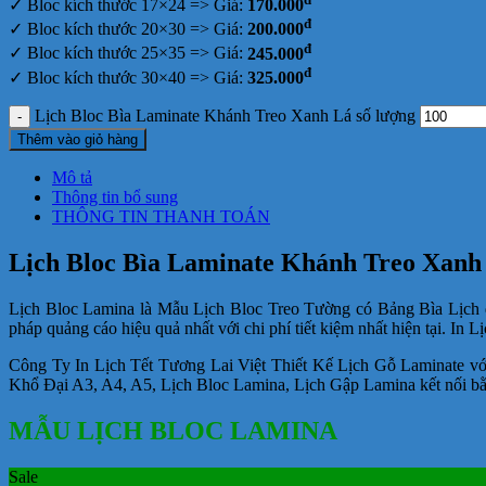
✓ Bloc kích thước 17×24 => Giá:
170.000
đ
✓ Bloc kích thước 20×30 => Giá:
200.000
đ
✓ Bloc kích thước 25×35 => Giá:
245.000
đ
✓ Bloc kích thước 30×40 => Giá:
325.000
Lịch Bloc Bìa Laminate Khánh Treo Xanh Lá số lượng
Thêm vào giỏ hàng
Mô tả
Thông tin bổ sung
THÔNG TIN THANH TOÁN
Lịch Bloc Bìa Laminate Khánh Treo Xanh
Lịch Bloc Lamina là Mẫu Lịch Bloc Treo Tường có Bảng Bìa Lịch 
pháp quảng cáo hiệu quả nhất với chi phí tiết kiệm nhất hiện tại. In
Công Ty In Lịch Tết Tương Lai Việt Thiết Kế Lịch Gỗ Laminate v
Khổ Đại A3, A4, A5, Lịch Bloc Lamina, Lịch Gập Lamina kết nối bằ
MẪU LỊCH BLOC LAMINA
Sale