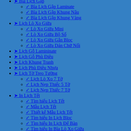
➤ Bìa Lịch Gập
✓ Bìa Lịch Gập Laminate
✓ Bìa Lịch Gập Khung Nâu
✓ Bìa Lịch Gập Khung Vàng
➤ Lịch Lò Xo Giữa
✓ Lò Xo Giữa Mini
✓ Lò Xo Giữa Bộ Số
✓ Lò Xo Giữa Gắn Bloc
✓ Lò Xo Giữa Dán Chữ Nổi
➤ Lịch Gỗ Lamininate
➤ Lịch Gỗ Phù Điêu
➤ Lịch Khung Tranh
➤ Lịch Phù Điêu Nhựa
➤ Lịch Tờ Treo Tường
✓ Lịch Lò Xo 7 Tờ
✓ Lịch Nẹp Thiếc 5 Tờ
✓ Lịch Nẹp Thiếc 7 Tờ
➤ In Lịch Tết
✓ Tìm hiểu Lịch Tết
✓ Mẫu Lịch Tết
✓ Thiết kế Mẫu Lịch Tết
✓ Tìm hiểu In Lịch Bloc
✓ Tìm hiểu In Lịch Để Bàn
✓ Tìm hiểu In Bìa Lò Xo Giữa