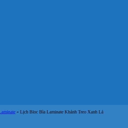
Laminate
»
Lịch Bloc Bìa Laminate Khánh Treo Xanh Lá