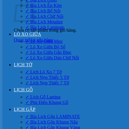
✓ Bìa Lịch Ép Kim
✓ Bìa Lịch Bế Nổi
✓ Bìa Lịch Chữ Nổi
✓ Bìa Lịch Metalize
✓ Bìa Lịch Laminate
Chưa có sản phẩm trong giỏ hàng.
LÒ XO GIỮA
Quay trở lại cửa hàng
✓ Lò Xo Giữa Mini
✓ Lò Xo Giữa Bộ Số
✓ Lò Xo Giữa Gắn Bloc
✓ Lò Xo Giữa Dán Chữ Nổi
LỊCH TỜ
✓ Lịch Lò Xo 7 Tờ
✓ Lịch Nẹp Thiếc 5 Tờ
✓ Lịch Nẹp Thiếc 7 Tờ
LỊCH GỖ
✓ Lịch Gỗ Lamina
✓ Phù Điêu Khung Gỗ
LỊCH GẬP
✓ Bìa Lịch Gập LAMINATE
✓ Bìa Lịch Gập Khung Nâu
✓ Bìa Lịch Gập Khung Vàng