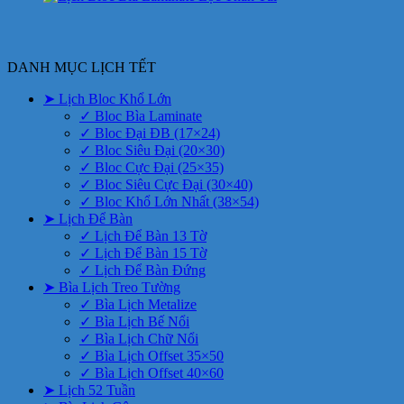
DANH MỤC LỊCH TẾT
➤ Lịch Bloc Khổ Lớn
✓ Bloc Bìa Laminate
✓ Bloc Đại ĐB (17×24)
✓ Bloc Siêu Đại (20×30)
✓ Bloc Cực Đại (25×35)
✓ Bloc Siêu Cực Đại (30×40)
✓ Bloc Khổ Lớn Nhất (38×54)
➤ Lịch Để Bàn
✓ Lịch Để Bàn 13 Tờ
✓ Lịch Để Bàn 15 Tờ
✓ Lịch Để Bàn Đứng
➤ Bìa Lịch Treo Tường
✓ Bìa Lịch Metalize
✓ Bìa Lịch Bế Nổi
✓ Bìa Lịch Chữ Nổi
✓ Bìa Lịch Offset 35×50
✓ Bìa Lịch Offset 40×60
➤ Lịch 52 Tuần