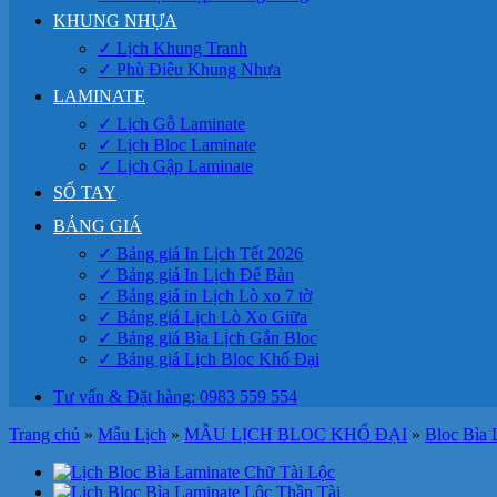
KHUNG NHỰA
✓ Lịch Khung Tranh
✓ Phù Điêu Khung Nhựa
LAMINATE
✓ Lịch Gỗ Laminate
✓ Lịch Bloc Laminate
✓ Lịch Gập Laminate
SỔ TAY
BẢNG GIÁ
✓ Bảng giá In Lịch Tết 2026
✓ Bảng giá In Lịch Để Bàn
✓ Bảng giá in Lịch Lò xo 7 tờ
✓ Bảng giá Lịch Lò Xo Giữa
✓ Bảng giá Bìa Lịch Gắn Bloc
✓ Bảng giá Lịch Bloc Khổ Đại
Tư vấn & Đặt hàng: 0983 559 554
Trang chủ
»
Mẫu Lịch
»
MẪU LỊCH BLOC KHỔ ĐẠI
»
Bloc Bìa 