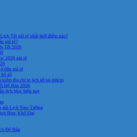
Lịch Tết giá rẻ nhất thời điểm nào?
âu giá rẻ?
ch Tết 2026
ết
c 2026 giá rẻ
026
ở đâu giá rẻ
a bộ số
kiếm địa chỉ in lịch tết tại tphcm
ết Để Bàn 2026
 lịch bloc hiện nay
cm
 giá Lịch Treo Tường
ịch Bloc Khổ Đại
ịch Để Bàn