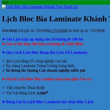
Sale
Lịch Bloc Bìa Laminate Khánh
250.000
₫
Giá gốc là: 250.000₫.
170.000
₫
Giá hiện tại là: 170.000₫.
➤ Giá Lịch Gập áp dụng cho Số lượng từ 100 bộ
➤ Giá có thể thay đổi theo số lượng & Thời điểm
➤ Quy cách Lịch Bloc Bảng Bìa Lịch Gỗ Laminate:
✓ Bìa Lịch bằng Gỗ công nghiệp cao cấp
✓ Ép màng Laminate Tráng Gương bóng kính
✓ In thông tin Quảng Cáo doanh nghiệp
miễn phí
➤ Giá In Lịch Bloc Bìa Lamina chưa bao gồm
Vat và:
✓ Vận chuyển: Thoả thuận
đ
✓ Túi Vải đựng Lịch:
6.000
➤ Bảng Giá In Lịch Bloc Laminate tuỳ chọn Bloc Lịch:
đ