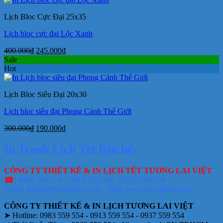
245.000₫.
Lịch Bloc Cực Đại 25x35
Lịch bloc cực đại Lộc Xanh
Giá
Giá
400.000
₫
245.000
₫
gốc
hiện
Sale
là:
tại
Hot
400.000₫.
là:
245.000₫.
Lịch Bloc Siêu Đại 20x30
Lịch bloc siêu đại Phong Cảnh Thế Giới
Giá
Giá
300.000
₫
190.000
₫
gốc
hiện
là:
tại
In Tranh Lịch Tết liên hệ:
300.000₫.
là:
190.000₫.
CÔNG TY THIẾT KẾ & IN LỊCH TẾT TƯƠNG LAI VIỆT
☎:
0983 559 554 – 0913 559 554 – 0937 559 554
Email: lichtet@tuonglaiviet.vn – Web: www.tuonglaiviet.vn
CÔNG TY THIẾT KẾ & IN LỊCH TƯƠNG LAI VIỆT
➤ Hotline: 0983 559 554 - 0913 559 554 - 0937 559 554