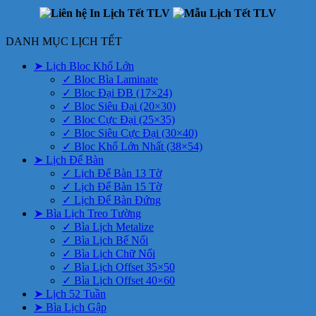
DANH MỤC LỊCH TẾT
➤ Lịch Bloc Khổ Lớn
✓ Bloc Bìa Laminate
✓ Bloc Đại ĐB (17×24)
✓ Bloc Siêu Đại (20×30)
✓ Bloc Cực Đại (25×35)
✓ Bloc Siêu Cực Đại (30×40)
✓ Bloc Khổ Lớn Nhất (38×54)
➤ Lịch Để Bàn
✓ Lịch Để Bàn 13 Tờ
✓ Lịch Để Bàn 15 Tờ
✓ Lịch Để Bàn Đứng
➤ Bìa Lịch Treo Tường
✓ Bìa Lịch Metalize
✓ Bìa Lịch Bế Nổi
✓ Bìa Lịch Chữ Nổi
✓ Bìa Lịch Offset 35×50
✓ Bìa Lịch Offset 40×60
➤ Lịch 52 Tuần
➤ Bìa Lịch Gập