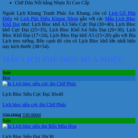
Chữ Dán Nổi bằng Nhựa Xi Cao Cấp
Ngoài Lịch Khung Tranh Phúc An Khang, còn có
Lịch Gỗ Phù
Điêu
và
Lịch Phù Điêu Khung Nhựa
gắn với các
Mẫu Lịch Bloc
Khổ Đại
như: Lịch Bloc khổ A3 Siêu Cực Đại (30×40), Lịch Bloc
khổ Cực Đại (25×35), Lịch Bloc Khổ A4 Siêu Đại (20×30), Lịch
Bloc Khổ Đại (17×24), Lịch Bloc Đại khổ A5 (15×20) gắn với Bìa
Lịch treo tường. Bên cạnh đó còn có Lịch Bloc khổ lớn nhất hiện
nay kích thước (38×54).
MẪU LỊCH PHÙ ĐIÊU MUA NHIỀU
Sale
Hot
Lịch Bloc Siêu Cực Đại 30x40
Lịch bloc siêu cực đại Chữ Phúc
Giá
Giá
550.000
₫
330.000
₫
gốc
hiện
Sale
là:
tại
550.000₫.
là:
Lịch Bloc Siêu Đại 20x30
330.000₫.