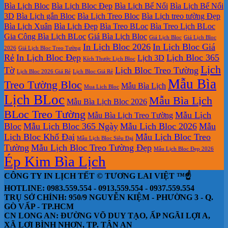
450.000₫.
là:
Bìa Lịch Bloc
Bìa Lịch Bloc Đẹp
Bìa Lịch Bế Nổi
Bìa Lịch Bế Nổi
350.000₫.
3D
Bìa Lịch gắn Bloc
Bìa Lịch Treo Bloc
Bìa Lịch treo tường Đẹp
Bìa Lịch Xuân
Bìa Lịch Đẹp
Bìa Treo BLoc
Bìa Treo Lịch BLoc
Gia Công Bìa Lịch BLoc
Giá Bìa Lịch Bloc
Giá Lịch Bloc
Giá Lịch Bloc
In Lịch Bloc 2026
In Lịch Bloc Giá
2026
Giá Lịch Bloc Treo Tường
Rẻ
In Lịch Bloc Đẹp
Lịch Bloc 365
Lịch 3D
Kích Thước Lịch Bloc
Lịch
Tờ
Lịch Bloc Treo Tường
Lịch Bloc 2026 Giá Rẻ
Lịch Bloc Giá Rẻ
Mẫu Bìa
Treo Tường Bloc
Mẫu Bìa Lịch
Mua Lich Bloc
Lịch BLoc
Mẫu Bìa Lịch
Mẫu Bìa Lịch Bloc 2026
BLoc Treo Tường
Mẫu Lịch
Mẫu Bìa Lịch Treo Tường
Bloc
Mẫu Lịch Bloc 365 Ngày
Mẫu Lịch Bloc 2026
Mẫu
Lịch Bloc Khổ Đại
Mẫu Lịch Bloc Treo
Mẫu Lịch Bloc Siêu Đại
Tường
Mẫu Lịch Bloc Treo Tường Đẹp
Mẫu Lịch Bloc Đẹp 2026
Ép Kim Bìa Lịch
CÔNG TY IN LỊCH TẾT © TƯƠNG LAI VIỆT ™☝️
HOTLINE: 0983.559.554 - 0913.559.554 - 0937.559.554
TRỤ SỞ CHÍNH: 950/9 NGUYỄN KIỆM - PHƯỜNG 3 - Q.
GÒ VẤP - TP.HCM
CN LONG AN: ĐƯỜNG VÕ DUY TẠO, ẤP NGÃI LỢI A,
XÃ LỢI BÌNH NHƠN, TP. TÂN AN