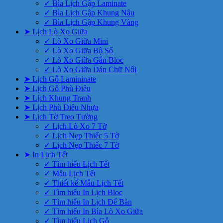
✓ Bìa Lịch Gập Laminate
✓ Bìa Lịch Gập Khung Nâu
✓ Bìa Lịch Gập Khung Vàng
➤ Lịch Lò Xo Giữa
✓ Lò Xo Giữa Mini
✓ Lò Xo Giữa Bộ Số
✓ Lò Xo Giữa Gắn Bloc
✓ Lò Xo Giữa Dán Chữ Nổi
➤ Lịch Gỗ Lamininate
➤ Lịch Gỗ Phù Điêu
➤ Lịch Khung Tranh
➤ Lịch Phù Điêu Nhựa
➤ Lịch Tờ Treo Tường
✓ Lịch Lò Xo 7 Tờ
✓ Lịch Nẹp Thiếc 5 Tờ
✓ Lịch Nẹp Thiếc 7 Tờ
➤ In Lịch Tết
✓ Tìm hiểu Lịch Tết
✓ Mẫu Lịch Tết
✓ Thiết kế Mẫu Lịch Tết
✓ Tìm hiểu In Lịch Bloc
✓ Tìm hiểu In Lịch Để Bàn
✓ Tìm hiểu In Bìa Lò Xo Giữa
✓ Tìm hiểu Lịch Gỗ