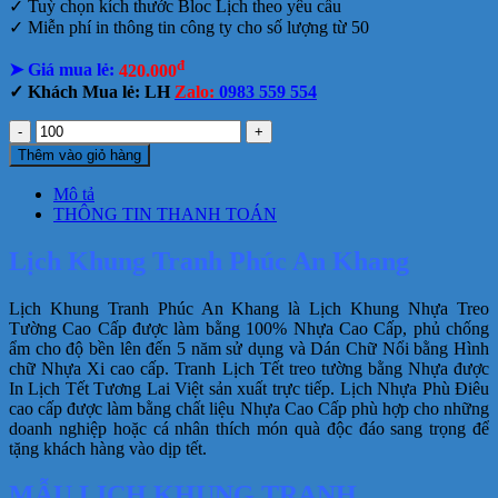
✓ Tuỳ chọn kích thước Bloc Lịch theo yêu cầu
✓ Miễn phí in thông tin công ty cho số lượng từ 50
đ
➤ Giá mua lẻ:
420.000
✓ Khách Mua lẻ: LH
Zalo:
0983 559 554
Lịch
Khung
Thêm vào giỏ hàng
Tranh
Phúc
Mô tả
An
THÔNG TIN THANH TOÁN
Khang
số
Lịch Khung Tranh Phúc An Khang
lượng
Lịch Khung Tranh Phúc An Khang là Lịch Khung Nhựa Treo
Tường Cao Cấp được làm bằng 100% Nhựa Cao Cấp, phủ chống
ẩm cho độ bền lên đến 5 năm sử dụng và Dán Chữ Nổi bằng Hình
chữ Nhựa Xi cao cấp. Tranh Lịch Tết treo tường bằng Nhựa được
In Lịch Tết Tương Lai Việt sản xuất trực tiếp. Lịch Nhựa Phù Điêu
cao cấp được làm bằng chất liệu Nhựa Cao Cấp phù hợp cho những
doanh nghiệp hoặc cá nhân thích món quà độc đáo sang trọng để
tặng khách hàng vào dịp tết.
MẪU LỊCH KHUNG TRANH