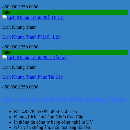
Giá
Giá
450.000
₫
350.000
₫
gốc
hiện
Sale
là:
tại
450.000₫.
là:
Lịch Khung Tranh
350.000₫.
Lịch Khung Tranh Phật Di Lặc
Giá
Giá
450.000
₫
350.000
₫
gốc
hiện
Sale
là:
tại
450.000₫.
là:
Lịch Khung Tranh
350.000₫.
Lịch Khung Tranh Phúc Tài Lộc
Giá
Giá
450.000
₫
350.000
₫
gốc
hiện
là:
tại
Quy cách In Lịch Phù Điêu Khung Nhựa:
450.000₫.
là:
350.000₫.
KT: 48×78, 55×85, 45×65, 45×75
Khung Lịch làm bằng Nhựa Cao Cấp
In thông tin công ty bằng công nghệ in UV
Nền Ván chống ẩm, mối mọt tăng độ bền