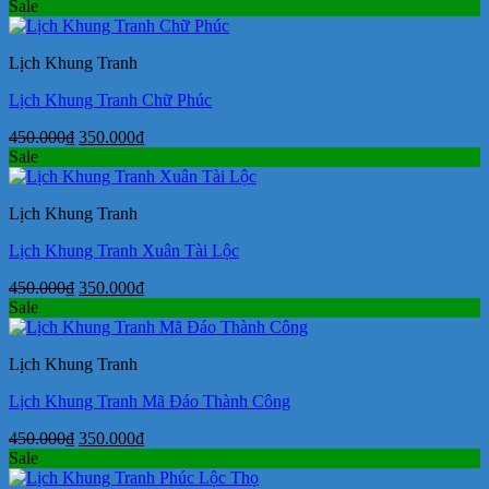
gốc
hiện
Sale
là:
tại
450.000₫.
là:
Lịch Khung Tranh
350.000₫.
Lịch Khung Tranh Chữ Phúc
Giá
Giá
450.000
₫
350.000
₫
gốc
hiện
Sale
là:
tại
450.000₫.
là:
Lịch Khung Tranh
350.000₫.
Lịch Khung Tranh Xuân Tài Lộc
Giá
Giá
450.000
₫
350.000
₫
gốc
hiện
Sale
là:
tại
450.000₫.
là:
Lịch Khung Tranh
350.000₫.
Lịch Khung Tranh Mã Đáo Thành Công
Giá
Giá
450.000
₫
350.000
₫
gốc
hiện
Sale
là:
tại