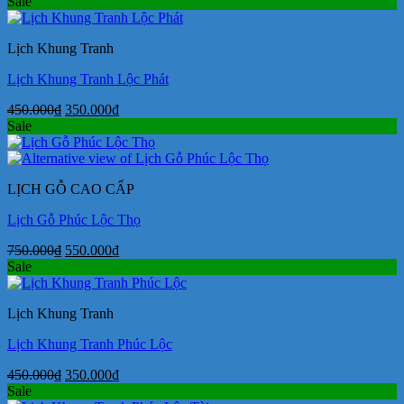
gốc
hiện
Sale
là:
tại
750.000₫.
là:
Lịch Khung Tranh
550.000₫.
Lịch Khung Tranh Lộc Phát
Giá
Giá
450.000
₫
350.000
₫
gốc
hiện
Sale
là:
tại
450.000₫.
là:
350.000₫.
LỊCH GỖ CAO CẤP
Lịch Gỗ Phúc Lộc Thọ
Giá
Giá
750.000
₫
550.000
₫
gốc
hiện
Sale
là:
tại
750.000₫.
là:
Lịch Khung Tranh
550.000₫.
Lịch Khung Tranh Phúc Lộc
Giá
Giá
450.000
₫
350.000
₫
gốc
hiện
Sale