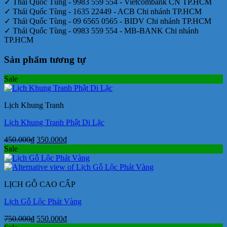
✓ Thái Quốc Tùng - 9983 559 554 - Vietcombank CN TP.HCM
✓ Thái Quốc Tùng - 1635 22449 - ACB Chi nhánh TP.HCM
✓ Thái Quốc Tùng - 09 6565 0565 - BIDV Chi nhánh TP.HCM
✓ Thái Quốc Tùng - 0983 559 554 - MB-BANK Chi nhánh
TP.HCM
Sản phẩm tương tự
Sale
Lịch Khung Tranh
Lịch Khung Tranh Phật Di Lặc
Giá
Giá
450.000
₫
350.000
₫
gốc
hiện
Sale
là:
tại
450.000₫.
là:
350.000₫.
LỊCH GỖ CAO CẤP
Lịch Gỗ Lộc Phát Vàng
Giá
Giá
750.000
₫
550.000
₫