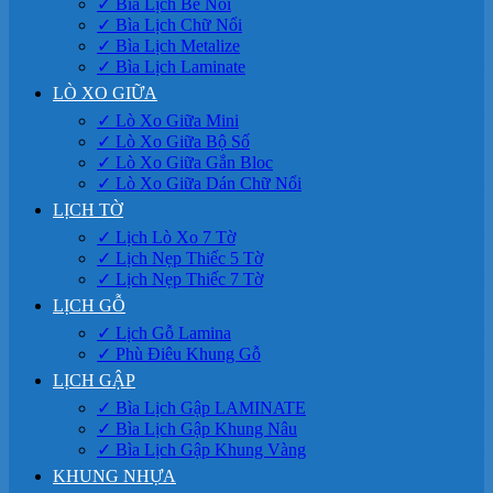
✓ Bìa Lịch Bế Nổi
✓ Bìa Lịch Chữ Nổi
✓ Bìa Lịch Metalize
✓ Bìa Lịch Laminate
LÒ XO GIỮA
✓ Lò Xo Giữa Mini
✓ Lò Xo Giữa Bộ Số
✓ Lò Xo Giữa Gắn Bloc
✓ Lò Xo Giữa Dán Chữ Nổi
LỊCH TỜ
✓ Lịch Lò Xo 7 Tờ
✓ Lịch Nẹp Thiếc 5 Tờ
✓ Lịch Nẹp Thiếc 7 Tờ
LỊCH GỖ
✓ Lịch Gỗ Lamina
✓ Phù Điêu Khung Gỗ
LỊCH GẬP
✓ Bìa Lịch Gập LAMINATE
✓ Bìa Lịch Gập Khung Nâu
✓ Bìa Lịch Gập Khung Vàng
KHUNG NHỰA