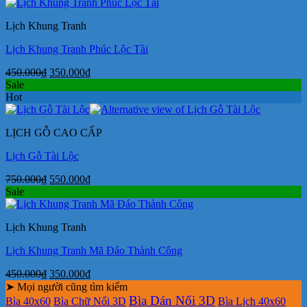
là:
tại
450.000₫.
là:
Lịch Khung Tranh
350.000₫.
Lịch Khung Tranh Phúc Lộc Tài
Giá
Giá
450.000
₫
350.000
₫
gốc
hiện
Sale
là:
tại
Hot
450.000₫.
là:
350.000₫.
LỊCH GỖ CAO CẤP
Lịch Gỗ Tài Lộc
Giá
Giá
750.000
₫
550.000
₫
gốc
hiện
Sale
là:
tại
750.000₫.
là:
Lịch Khung Tranh
550.000₫.
Lịch Khung Tranh Mã Đáo Thành Công
Giá
Giá
450.000
₫
350.000
₫
gốc
hiện
➤ Mọi người cũng tìm kiếm
là:
tại
Bìa Dán Nổi 3D
Bìa 40x60
Bìa Chữ Nổi 3D
Bìa Lịch 40x60