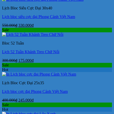
780.000₫.
là:
Lịch Bloc Siêu Cực Đại 30x40
580.000₫.
Lịch bloc siêu cực đại Phong Cảnh Việt Nam
Giá
Giá
550.000
₫
330.000
₫
gốc
hiện
Sale
là:
tại
550.000₫.
là:
Bloc 52 Tuần
330.000₫.
Lịch 52 Tuần Khánh Treo Chữ Nổi
Giá
Giá
300.000
₫
175.000
₫
gốc
hiện
Sale
là:
tại
Hot
300.000₫.
là:
175.000₫.
Lịch Bloc Cực Đại 25x35
Lịch bloc cực đại Phong Cảnh Việt Nam
Giá
Giá
400.000
₫
245.000
₫
gốc
hiện
Sale
là:
tại
Hot
400.000₫.
là: