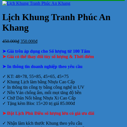
ở
Mẫu
tại
giá
nay
giá
tại
luận
In
Lịch
tphcm
ở
Lịch
Lịch
tphcm
lịch
Tết
Bảng
Bloc
Treo
Lịch Khung Tranh Phúc An
Bloc
TLV
giá
Khổ
Tường
đẹp
In
Đại
Khang
Lịch
Để
Bàn
Giá
Giá
450.000
₫
350.000
₫
gốc
hiện
➤ Giá trên áp dụng cho Số lượng từ 100 Tấm
là:
tại
450.000₫.
là:
➤ Giá có thể thay đổi tùy số lượng & Thời điểm
350.000₫.
➤ In thông tin doanh nghiệp theo yêu cầu
✓ KT: 48×78, 55×85, 45×65, 45×75
✓ Khung Lịch làm bằng Nhựa Cao Cấp
✓ In thông tin công ty bằng công nghệ in UV
✓ Nền Ván chống ẩm, mối mọt tăng độ bền
✓ Chữ Dán Nổi bằng Nhựa Xi Cao Cấp
✓ Tặng kèm Bloc 15×20 trị giá 85.000đ
➤ Đặt Lịch Phù Điêu số lượng lớn có giá ưu đãi
✓ Nhận làm kích thước Khung theo yêu cầu