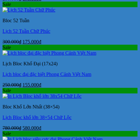
gốc
hiện
Sale
là:
tại
250.000₫.
là:
Bloc 52 Tuần
170.000₫.
Lịch 52 Tuần Chữ Phúc
Giá
Giá
300.000
₫
175.000
₫
gốc
hiện
Sale
là:
tại
300.000₫.
là:
Lịch Bloc Khổ Đại (17x24)
175.000₫.
Lịch bloc đại đặc biệt Phong Cảnh Việt Nam
Giá
Giá
250.000
₫
155.000
₫
gốc
hiện
Sale
là:
tại
250.000₫.
là:
Bloc Khổ Lớn Nhất (38×54)
155.000₫.
Lịch Bloc khổ lớn 38×54 Chữ Lộc
Giá
Giá
780.000
₫
580.000
₫
gốc
hiện
Sale
là:
tại