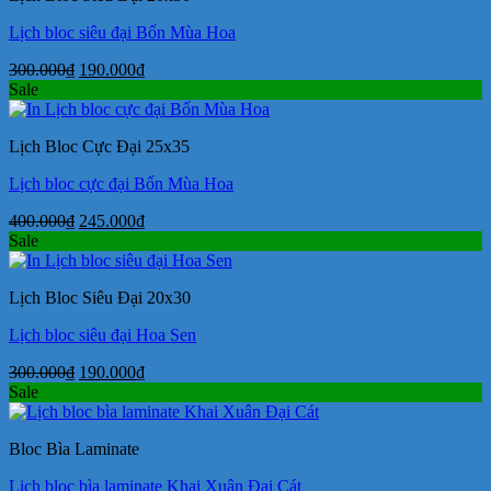
Lịch bloc siêu đại Bốn Mùa Hoa
Giá
Giá
300.000
₫
190.000
₫
gốc
hiện
Sale
là:
tại
300.000₫.
là:
Lịch Bloc Cực Đại 25x35
190.000₫.
Lịch bloc cực đại Bốn Mùa Hoa
Giá
Giá
400.000
₫
245.000
₫
gốc
hiện
Sale
là:
tại
400.000₫.
là:
Lịch Bloc Siêu Đại 20x30
245.000₫.
Lịch bloc siêu đại Hoa Sen
Giá
Giá
300.000
₫
190.000
₫
gốc
hiện
Sale
là:
tại
300.000₫.
là:
Bloc Bìa Laminate
190.000₫.
Lịch bloc bìa laminate Khai Xuân Đại Cát