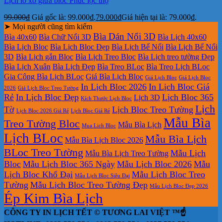
Lịch lò xo giữa bloc Phúc lộc thọ
99.000
₫
Giá gốc là: 99.000₫.
79.000
₫
Giá hiện tại là: 79.000₫.
➤ Mọi người cũng tìm kiếm
Bìa Dán Nổi 3D
Bìa 40x60
Bìa Chữ Nổi 3D
Bìa Lịch 40x60
Bìa Lịch Bloc
Bìa Lịch Bloc Đẹp
Bìa Lịch Bế Nổi
Bìa Lịch Bế Nổi
3D
Bìa Lịch gắn Bloc
Bìa Lịch Treo Bloc
Bìa Lịch treo tường Đẹp
Bìa Lịch Xuân
Bìa Lịch Đẹp
Bìa Treo BLoc
Bìa Treo Lịch BLoc
Gia Công Bìa Lịch BLoc
Giá Bìa Lịch Bloc
Giá Lịch Bloc
Giá Lịch Bloc
In Lịch Bloc 2026
In Lịch Bloc Giá
2026
Giá Lịch Bloc Treo Tường
Rẻ
In Lịch Bloc Đẹp
Lịch Bloc 365
Lịch 3D
Kích Thước Lịch Bloc
Lịch
Tờ
Lịch Bloc Treo Tường
Lịch Bloc 2026 Giá Rẻ
Lịch Bloc Giá Rẻ
Mẫu Bìa
Treo Tường Bloc
Mẫu Bìa Lịch
Mua Lich Bloc
Lịch BLoc
Mẫu Bìa Lịch
Mẫu Bìa Lịch Bloc 2026
BLoc Treo Tường
Mẫu Lịch
Mẫu Bìa Lịch Treo Tường
Bloc
Mẫu Lịch Bloc 365 Ngày
Mẫu Lịch Bloc 2026
Mẫu
Lịch Bloc Khổ Đại
Mẫu Lịch Bloc Treo
Mẫu Lịch Bloc Siêu Đại
Tường
Mẫu Lịch Bloc Treo Tường Đẹp
Mẫu Lịch Bloc Đẹp 2026
Ép Kim Bìa Lịch
CÔNG TY IN LỊCH TẾT © TƯƠNG LAI VIỆT ™☝️