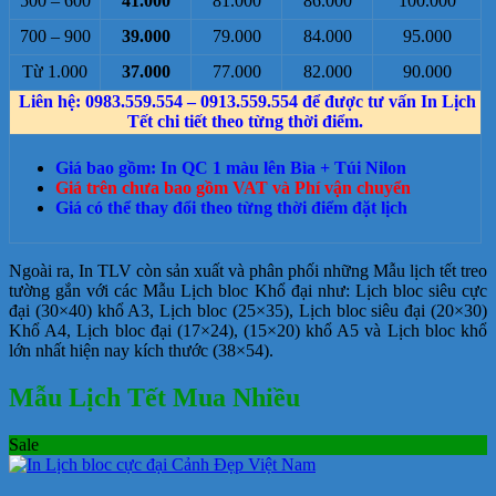
500 – 600
41.000
81.000
86.000
100.000
700 – 900
39.000
79.000
84.000
95.000
Từ 1.000
37.000
77.000
82.000
90.000
Liên hệ: 0983.559.554 – 0913.559.554 để được tư vấn In Lịch
Tết chi tiết theo từng thời điểm.
Giá bao gồm: In QC 1 màu lên Bìa + Túi Nilon
Giá trên chưa bao gồm VAT và Phí vận chuyển
Giá có thể thay đổi theo từng thời điểm đặt lịch
Ngoài ra, In TLV còn sản xuất và phân phối những Mẫu lịch tết treo
tường gắn với các Mẫu Lịch bloc Khổ đại như: Lịch bloc siêu cực
đại (30×40) khổ A3, Lịch bloc (25×35), Lịch bloc siêu đại (20×30)
Khổ A4, Lịch bloc đại (17×24), (15×20) khổ A5 và Lịch bloc khổ
lớn nhất hiện nay kích thước (38×54).
Mẫu Lịch Tết Mua Nhiều
Sale