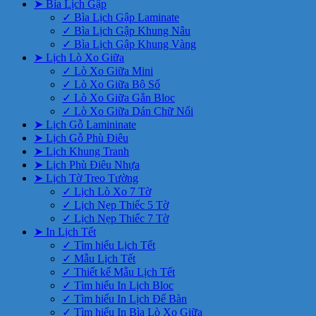
➤ Bìa Lịch Gập
✓ Bìa Lịch Gập Laminate
✓ Bìa Lịch Gập Khung Nâu
✓ Bìa Lịch Gập Khung Vàng
➤ Lịch Lò Xo Giữa
✓ Lò Xo Giữa Mini
✓ Lò Xo Giữa Bộ Số
✓ Lò Xo Giữa Gắn Bloc
✓ Lò Xo Giữa Dán Chữ Nổi
➤ Lịch Gỗ Lamininate
➤ Lịch Gỗ Phù Điêu
➤ Lịch Khung Tranh
➤ Lịch Phù Điêu Nhựa
➤ Lịch Tờ Treo Tường
✓ Lịch Lò Xo 7 Tờ
✓ Lịch Nẹp Thiếc 5 Tờ
✓ Lịch Nẹp Thiếc 7 Tờ
➤ In Lịch Tết
✓ Tìm hiểu Lịch Tết
✓ Mẫu Lịch Tết
✓ Thiết kế Mẫu Lịch Tết
✓ Tìm hiểu In Lịch Bloc
✓ Tìm hiểu In Lịch Để Bàn
✓ Tìm hiểu In Bìa Lò Xo Giữa