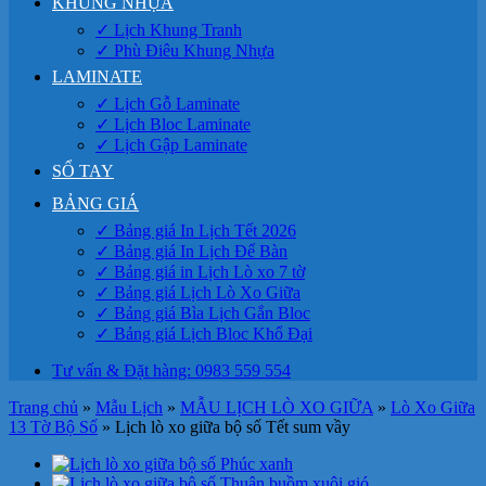
KHUNG NHỰA
✓ Lịch Khung Tranh
✓ Phù Điêu Khung Nhựa
LAMINATE
✓ Lịch Gỗ Laminate
✓ Lịch Bloc Laminate
✓ Lịch Gập Laminate
SỔ TAY
BẢNG GIÁ
✓ Bảng giá In Lịch Tết 2026
✓ Bảng giá In Lịch Để Bàn
✓ Bảng giá in Lịch Lò xo 7 tờ
✓ Bảng giá Lịch Lò Xo Giữa
✓ Bảng giá Bìa Lịch Gắn Bloc
✓ Bảng giá Lịch Bloc Khổ Đại
Tư vấn & Đặt hàng: 0983 559 554
Trang chủ
»
Mẫu Lịch
»
MẪU LỊCH LÒ XO GIỮA
»
Lò Xo Giữa
13 Tờ Bộ Số
»
Lịch lò xo giữa bộ số Tết sum vầy