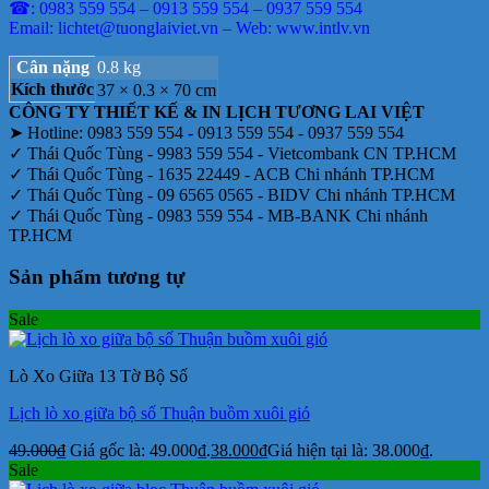
☎: 0983 559 554 – 0913 559 554 – 0937 559 554
Email: lichtet@tuonglaiviet.vn – Web: www.intlv.vn
Cân nặng
0.8 kg
Kích thước
37 × 0.3 × 70 cm
CÔNG TY THIẾT KẾ & IN LỊCH TƯƠNG LAI VIỆT
➤ Hotline: 0983 559 554 - 0913 559 554 - 0937 559 554
✓ Thái Quốc Tùng - 9983 559 554 - Vietcombank CN TP.HCM
✓ Thái Quốc Tùng - 1635 22449 - ACB Chi nhánh TP.HCM
✓ Thái Quốc Tùng - 09 6565 0565 - BIDV Chi nhánh TP.HCM
✓ Thái Quốc Tùng - 0983 559 554 - MB-BANK Chi nhánh
TP.HCM
Sản phẩm tương tự
Sale
Lò Xo Giữa 13 Tờ Bộ Số
Lịch lò xo giữa bộ số Thuận buồm xuôi gió
49.000
₫
Giá gốc là: 49.000₫.
38.000
₫
Giá hiện tại là: 38.000₫.
Sale