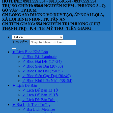
HOTLINE: 0983.559.554 - 0913.559.554 - 0937.559.554
TRỤ SỞ CHÍNH: 950/9 NGUYỄN KIỆM - PHƯỜNG 3 - Q.
GÒ VẤP - TP.HCM
CN LONG AN: ĐƯỜNG VÕ DUY TẠO, ẤP NGÃI LỢI A,
XÃ LỢI BÌNH NHƠN, TP. TÂN AN
CN TIỀN GIANG: 554 NGUYỄN TRI PHƯƠNG (CHỢ
THẠNH TRỊ) - P. 4 - TP. MỸ THO - TIỀN GIANG
Tìm kiếm:
➤ Lịch Bloc Khổ Lớn
✓ Bloc Bìa Laminate
✓ Bloc Đại ĐB (17×24)
✓ Bloc Siêu Đại (20×30)
✓ Bloc Cực Đại (25×35)
✓ Bloc Siêu Cực Đại (30×40)
✓ Bloc Khổ Lớn Nhất (38×54)
➤ Lịch Để Bàn
✓ Lịch Để Bàn 13 Tờ
✓ Lịch Để Bàn 15 Tờ
✓ Lịch Để Bàn Đứng
➤ Bìa Lịch Treo Tường
✓ Bìa Lịch Metalize