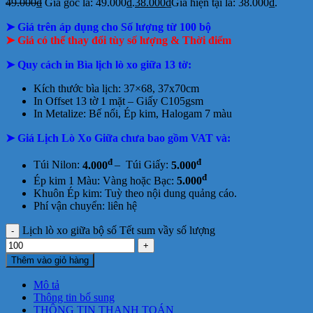
49.000
₫
Giá gốc là: 49.000₫.
38.000
₫
Giá hiện tại là: 38.000₫.
➤ Giá trên áp dụng cho Số lượng từ 100 bộ
➤ Giá có thể thay đổi tùy số lượng & Thời điểm
➤
Quy cách in Bìa lịch lò xo giữa 13 tờ:
Kích thước bìa lịch: 37×68, 37x70cm
In Offset 13 tờ 1 mặt –
Giấy C105gsm
In Metalize: Bế nổi, Ép kim, Halogam 7 màu
➤ Giá Lịch Lò Xo Giữa chưa bao gồm
VAT và:
đ
đ
Túi Nilon:
4.000
– Túi Giấy:
5.000
đ
Ép kim 1 Màu: Vàng hoặc Bạc:
5.000
Khuôn Ép kim: Tuỳ theo nội dung quảng cáo.
Phí vận chuyển: liên hệ
Lịch lò xo giữa bộ số Tết sum vầy số lượng
Thêm vào giỏ hàng
Mô tả
Thông tin bổ sung
THÔNG TIN THANH TOÁN