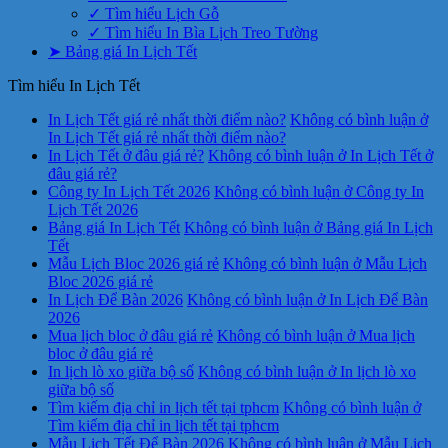
✓ Tìm hiểu Lịch Gỗ
✓ Tìm hiểu In Bìa Lịch Treo Tường
➤ Bảng giá In Lịch Tết
Tìm hiểu In Lịch Tết
In Lịch Tết giá rẻ nhất thời điểm nào?
Không có bình luận
ở
In Lịch Tết giá rẻ nhất thời điểm nào?
In Lịch Tết ở đâu giá rẻ?
Không có bình luận
ở In Lịch Tết ở
đâu giá rẻ?
Công ty In Lịch Tết 2026
Không có bình luận
ở Công ty In
Lịch Tết 2026
Bảng giá In Lịch Tết
Không có bình luận
ở Bảng giá In Lịch
Tết
Mẫu Lịch Bloc 2026 giá rẻ
Không có bình luận
ở Mẫu Lịch
Bloc 2026 giá rẻ
In Lịch Để Bàn 2026
Không có bình luận
ở In Lịch Để Bàn
2026
Mua lịch bloc ở đâu giá rẻ
Không có bình luận
ở Mua lịch
bloc ở đâu giá rẻ
In lịch lò xo giữa bộ số
Không có bình luận
ở In lịch lò xo
giữa bộ số
Tìm kiếm địa chỉ in lịch tết tại tphcm
Không có bình luận
ở
Tìm kiếm địa chỉ in lịch tết tại tphcm
Mẫu Lịch Tết Để Bàn 2026
Không có bình luận
ở Mẫu Lịch