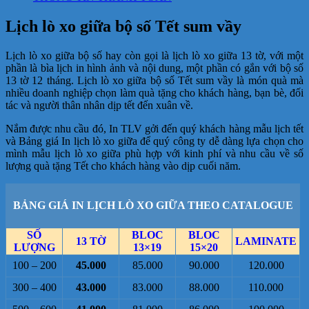
Lịch lò xo giữa bộ số Tết sum vầy
Lịch lò xo giữa bộ số hay còn gọi là lịch lò xo giữa 13 tờ, với một
phần là bìa lịch in hình ảnh và nội dung, một phần có gắn với bộ số
13 tờ 12 tháng. Lịch lò xo giữa bộ số Tết sum vầy là món quà mà
nhiều doanh nghiệp chọn làm quà tặng cho khách hàng, bạn bè, đối
tác và người thân nhân dịp tết đến xuân về.
Nắm được nhu cầu đó, In TLV gởi đến quý khách hàng mẫu lịch tết
và Bảng giá In lịch lò xo giữa để quý công ty dễ dàng lựa chọn cho
mình mẫu lịch lò xo giữa phù hợp với kinh phí và nhu cầu về số
lượng quà tặng Tết cho khách hàng vào dịp cuối năm.
BẢNG GIÁ IN LỊCH LÒ XO GIỮA THEO CATALOGUE
SỐ
BLOC
BLOC
13 TỜ
LAMINATE
LƯỢNG
13×19
15×20
100 – 200
45.000
85.000
90.000
120.000
300 – 400
43.000
83.000
88.000
110.000