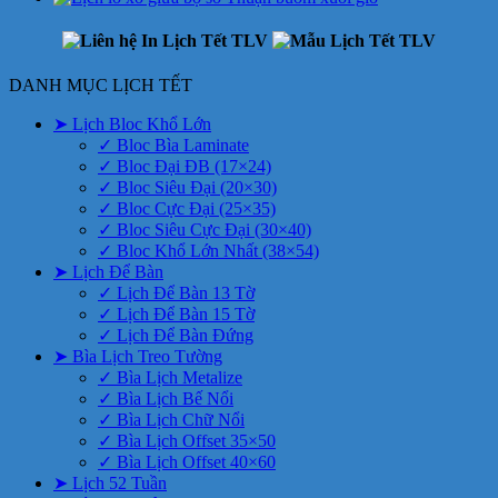
DANH MỤC LỊCH TẾT
➤ Lịch Bloc Khổ Lớn
✓ Bloc Bìa Laminate
✓ Bloc Đại ĐB (17×24)
✓ Bloc Siêu Đại (20×30)
✓ Bloc Cực Đại (25×35)
✓ Bloc Siêu Cực Đại (30×40)
✓ Bloc Khổ Lớn Nhất (38×54)
➤ Lịch Để Bàn
✓ Lịch Để Bàn 13 Tờ
✓ Lịch Để Bàn 15 Tờ
✓ Lịch Để Bàn Đứng
➤ Bìa Lịch Treo Tường
✓ Bìa Lịch Metalize
✓ Bìa Lịch Bế Nổi
✓ Bìa Lịch Chữ Nổi
✓ Bìa Lịch Offset 35×50
✓ Bìa Lịch Offset 40×60
➤ Lịch 52 Tuần