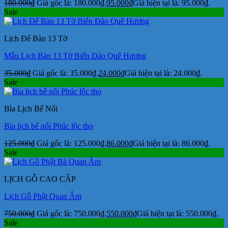
180.000
₫
Giá gốc là: 180.000₫.
95.000
₫
Giá hiện tại là: 95.000₫.
Sale
Lịch Để Bàn 13 Tờ
Mẫu Lịch Bàn 13 Tờ Biển Đảo Quê Hương
35.000
₫
Giá gốc là: 35.000₫.
24.000
₫
Giá hiện tại là: 24.000₫.
Sale
Bìa Lịch Bế Nổi
Bìa lịch bế nổi Phúc lộc thọ
125.000
₫
Giá gốc là: 125.000₫.
86.000
₫
Giá hiện tại là: 86.000₫.
Sale
LỊCH GỖ CAO CẤP
Lịch Gỗ Phật Quan Âm
750.000
₫
Giá gốc là: 750.000₫.
550.000
₫
Giá hiện tại là: 550.000₫.
Sale