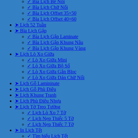
✓ Bìa Lịch Bế Nổi
✓ Bìa Lịch Chữ Nổi
✓ Bìa Lịch Offset 35×50
✓ Bìa Lịch Offset 40×60
➤ Lịch 52 Tuần
➤ Bìa Lịch Gập
✓ Bìa Lịch Gập Laminate
✓ Bìa Lịch Gập Khung Nâu
✓ Bìa Lịch Gập Khung Vàng
➤ Lịch Lò Xo Giữa
✓ Lò Xo Giữa Mini
✓ Lò Xo Giữa Bộ Số
✓ Lò Xo Giữa Gắn Bloc
✓ Lò Xo Giữa Dán Chữ Nổi
➤ Lịch Gỗ Lamininate
➤ Lịch Gỗ Phù Điêu
➤ Lịch Khung Tranh
➤ Lịch Phù Điêu Nhựa
➤ Lịch Tờ Treo Tường
✓ Lịch Lò Xo 7 Tờ
✓ Lịch Nẹp Thiếc 5 Tờ
✓ Lịch Nẹp Thiếc 7 Tờ
➤ In Lịch Tết
✓ Tìm hiểu Lịch Tết