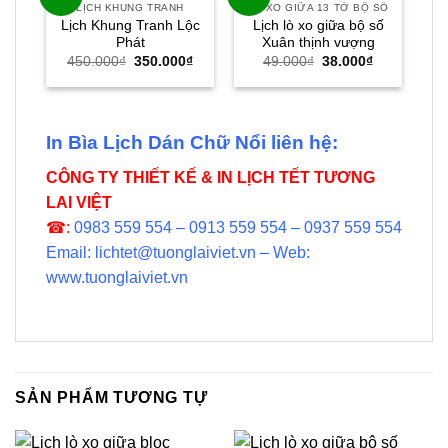
LỊCH KHUNG TRANH
LÒ XO GIỮA 13 TỜ BỘ SỐ
Lịch Khung Tranh Lộc
Lịch lò xo giữa bộ số
L
Phát
Xuân thịnh vượng
Giá
Giá
Giá
Giá
450.000
₫
350.000
₫
49.000
₫
38.000
₫
gốc
hiện
gốc
hiện
là:
tại
là:
tại
450.000₫.
là:
49.000₫.
là:
350.000₫.
38.000₫.
In Bìa Lịch Dán Chữ Nổi liên hệ:
CÔNG TY THIẾT KẾ & IN LỊCH TẾT TƯƠNG
LAI VIỆT
☎:
0983 559 554 – 0913 559 554 – 0937 559 554
Email: lichtet@tuonglaiviet.vn – Web:
www.tuonglaiviet.vn
SẢN PHẨM TƯƠNG TỰ