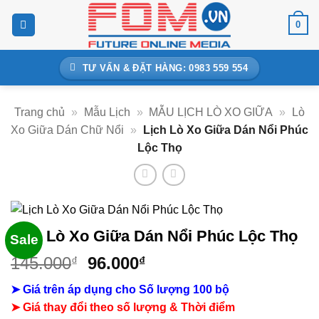
Bỏ
0
qua
nội
dung
TƯ VẤN & ĐẶT HÀNG: 0983 559 554
Trang chủ
»
Mẫu Lịch
»
MẪU LỊCH LÒ XO GIỮA
»
Lò
Xo Giữa Dán Chữ Nổi
»
Lịch Lò Xo Giữa Dán Nổi Phúc
Lộc Thọ
Lịch Lò Xo Giữa Dán Nổi Phúc Lộc Thọ
Sale
Giá
Giá
145.000
96.000
₫
₫
gốc
hiện
➤ Giá trên áp dụng cho Số lượng 100 bộ
là:
tại
➤ Giá thay đổi theo số lượng & Thời điểm
145.000₫.
là: