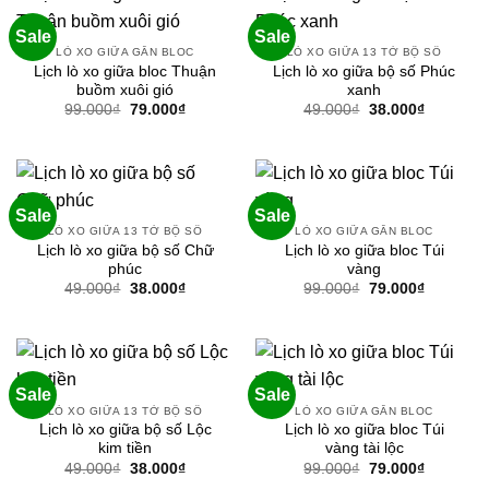
Sale
Sale
LÒ XO GIỮA GẮN BLOC
LÒ XO GIỮA 13 TỜ BỘ SỐ
Lịch lò xo giữa bloc Thuận
Lịch lò xo giữa bộ số Phúc
buồm xuôi gió
xanh
Giá
Giá
Giá
Giá
99.000
₫
79.000
₫
49.000
₫
38.000
₫
gốc
hiện
gốc
hiện
là:
tại
là:
tại
99.000₫.
là:
49.000₫.
là:
79.000₫.
38.000₫.
Sale
Sale
LÒ XO GIỮA 13 TỜ BỘ SỐ
LÒ XO GIỮA GẮN BLOC
Lịch lò xo giữa bộ số Chữ
Lịch lò xo giữa bloc Túi
phúc
vàng
Giá
Giá
Giá
Giá
49.000
₫
38.000
₫
99.000
₫
79.000
₫
gốc
hiện
gốc
hiện
là:
tại
là:
tại
49.000₫.
là:
99.000₫.
là:
38.000₫.
79.000₫.
Sale
Sale
LÒ XO GIỮA 13 TỜ BỘ SỐ
LÒ XO GIỮA GẮN BLOC
Lịch lò xo giữa bộ số Lộc
Lịch lò xo giữa bloc Túi
kim tiền
vàng tài lộc
Giá
Giá
Giá
Giá
49.000
₫
38.000
₫
99.000
₫
79.000
₫
gốc
hiện
gốc
hiện