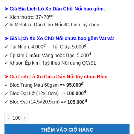
96.000₫.
➤ Giá Bìa Lịch Lò Xo Dán Chữ Nổi bao gồm
:
cm
✓ Kích thước: 37×70
✓
In Metalize Dán Chữ Nổi 3D hình tuỳ chọn:
➤ Giá Lịch Xo Xo Chữ Nổi chưa bao gồm
Vat và:
đ
đ
✓ Túi Nilon: 4.000
– Túi Giấy: 5.000
đ
✓ Ép kim
1 màu:
Vàng hoặc Bạc: 5.000
✓ Khuôn Ép kim: Tuỳ theo Nội dung QC
/
SL
➤ Giá Lịch Lò Xo Giữa Dán Nổi tùy chọn Bloc:
đ
✓ Bloc Trung Màu 60gsm =>
95.000
đ
✓ Bloc Đại Lở (12x18cm) =>
100.000
đ
✓ Bloc Đại (14.5×20.5cm) =>
105.000
Lịch Lò Xo Giữa Dán Nổi Phúc Lộc Thọ số lượng
THÊM VÀO GIỎ HÀNG