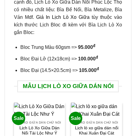
cạnh đó, Lịch Lò Xo Giữa Dán Nổi Phúc Lộc Thọ
có nhiều chất liệu: Bìa Bế Nổi, Bìa Metalize, Bìa
Ván Mdf.
Giá In Lịch Lò Xo Giữa
tùy thuộc vào
kích thước Lịch Bloc đi kèm với Bìa Lịch Lò Xo
gắn Bloc:
đ
Bloc Trung Màu 60gsm =>
95.000
đ
Bloc Đại Lở (12x18cm) =>
100.000
đ
Bloc Đại (14.5×20.5cm) =>
105.000
MẪU LỊCH LÒ XO GIỮA DÁN NỔI
Sale
Sale
Sal
LÒ XO GIỮA DÁN CHỮ NỔI
LÒ XO GIỮA DÁN CHỮ NỔI
LÒ
Lịch Lò Xo Giữa Dán
Lịch lò xo giữa dán nổi
L
Nổi Tài Lộc Như Ý
Khai Xuân Đại Cát