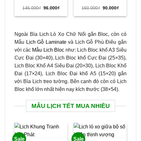
Giá
Giá
Giá
Giá
145.000
₫
96.000
₫
160.000
₫
90.000
₫
gốc
hiện
gốc
hiện
là:
tại
là:
tại
145.000₫.
là:
160.000₫.
là:
96.000₫.
90.000₫.
Ngoài Bìa Lịch Lò Xo Chữ Nổi gắn Bloc, còn có
Mẫu
Lịch Gỗ Laminate
và Lịch Gỗ Phù Điêu gắn
với các
Mẫu Lịch Bloc
như: Lịch Bloc khổ A3 Siêu
Cực Đại (30×40), Lịch Bloc khổ Cực Đại (25×35),
Lịch Bloc Khổ A4 Siêu Đại (20×30), Lịch Bloc Khổ
Đại (17×24), Lịch Bloc Đại khổ A5 (15×20) gắn
với Bìa Lịch treo tường. Bên cạnh đó còn có Lịch
Bloc khổ lớn nhất hiện nay kích thước (38×54).
MẪU LỊCH TẾT MUA NHIỀU
Sale
Sale
Sal