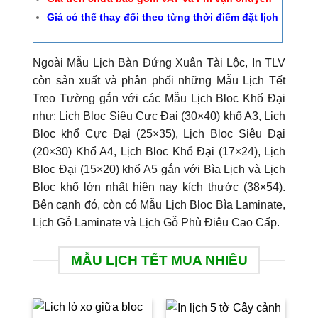
Giá có thể thay đổi theo từng thời điểm đặt lịch
Ngoài Mẫu Lịch Bàn Đứng Xuân Tài Lộc, In TLV
còn sản xuất và phân phối những Mẫu Lịch Tết
Treo Tường gắn với các Mẫu Lịch Bloc Khổ Đại
như: Lịch Bloc Siêu Cực Đại (30×40) khổ A3, Lịch
Bloc khổ Cực Đại (25×35), Lịch Bloc Siêu Đại
(20×30) Khổ A4, Lịch Bloc Khổ Đại (17×24), Lịch
Bloc Đại (15×20) khổ A5 gắn với Bìa Lịch và Lịch
Bloc khổ lớn nhất hiện nay kích thước (38×54).
Bên cạnh đó, còn có Mẫu Lịch Bloc Bìa Laminate,
Lịch Gỗ Laminate và Lịch Gỗ Phù Điêu Cao Cấp.
MẪU LỊCH TẾT MUA NHIỀU