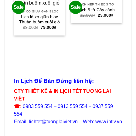
LỊCH NẸP THIẾC 5 TỜ
Sale
Sale
Sal
Lịch 5 tờ Cây cảnh
LÒ XO GIỮA GẮN BLOC
Giá
Giá
32.000
₫
23.000
₫
Lịch lò xo giữa bloc
gốc
hiện
Thuận buồm xuôi gió
là:
tại
32.000₫.
là:
Giá
Giá
99.000
₫
79.000
₫
23.000₫.
gốc
hiện
là:
tại
99.000₫.
là:
79.000₫.
In Lịch Để Bàn Đứng liên hệ:
CTY THIẾT KẾ & IN LỊCH TẾT TƯƠNG LAI
VIỆT
☎:
0983 559 554 – 0913 559 554 – 0937 559
554
Email: lichtet@tuonglaiviet.vn – Web: www.intlv.vn