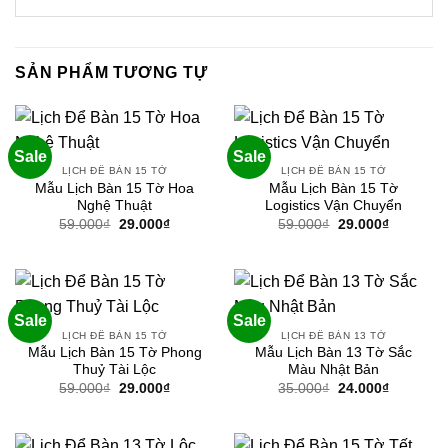
SẢN PHẨM TƯƠNG TỰ
Sale
Sale
LỊCH ĐỂ BÀN 15 TỜ
LỊCH ĐỂ BÀN 15 TỜ
Mẫu Lịch Bàn 15 Tờ Hoa
Mẫu Lịch Bàn 15 Tờ
Nghệ Thuật
Logistics Vận Chuyển
Giá
Giá
Giá
Giá
59.000
₫
29.000
₫
59.000
₫
29.000
₫
gốc
hiện
gốc
hiện
là:
tại
là:
tại
59.000₫.
là:
59.000₫.
là:
29.000₫.
29.000₫.
Sale
Sale
LỊCH ĐỂ BÀN 15 TỜ
LỊCH ĐỂ BÀN 13 TỜ
Mẫu Lịch Bàn 15 Tờ Phong
Mẫu Lịch Bàn 13 Tờ Sắc
Thuỷ Tài Lộc
Màu Nhật Bản
Giá
Giá
Giá
Giá
59.000
₫
29.000
₫
35.000
₫
24.000
₫
gốc
hiện
gốc
hiện
là:
tại
là:
tại
59.000₫.
là:
35.000₫.
là:
29.000₫.
24.000₫.