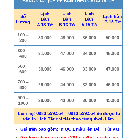
BẢNG GIÁ LỊCH ĐỂ BÀN THEO CATALOGUE
Lịch
Lịch
Lịch
Số
Lịch Bàn
Bàn
Bàn
Bàn
Lượng
B 15 Tờ
A 13 Tờ
B 13 Tờ
A 15 Tờ
100 –
33.000
48.000
36.000
50.000
200
300 –
31.000
47.000
34.000
48.000
400
500 –
30.000
46.000
33.000
47.000
600
700 –
29.000
44.000
32.000
46.000
800
900 –
28.000
43.000
30.000
45.000
1000
Liên hệ: 0983.559.554 – 0913.559.554 để được tư
vấn In Lịch Tết chi tiết theo từng thời điểm
Giá trên bao gồm: In QC 1 màu lên Đế + Túi Vải
Giá trên chưa bao gồm VAT và Phí vận chuyển