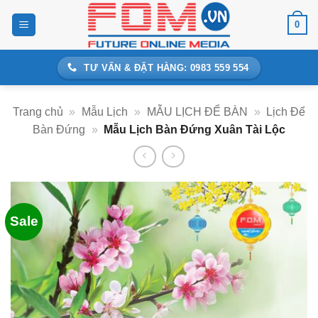
Bỏ
0
qua
nội
dung
TƯ VẤN & ĐẶT HÀNG: 0983 559 554
Trang chủ
»
Mẫu Lịch
»
MẪU LỊCH ĐỂ BÀN
»
Lịch Để
Bàn Đứng
»
Mẫu Lịch Bàn Đứng Xuân Tài Lộc
Sale