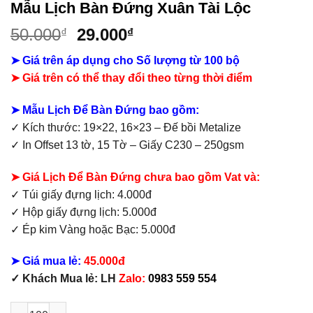
Mẫu Lịch Bàn Đứng Xuân Tài Lộc
Giá
Giá
50.000
29.000
₫
₫
gốc
hiện
➤ Giá trên áp dụng cho Số lượng từ 100 bộ
là:
tại
➤
Giá trên có thể thay đổi theo từng thời điểm
50.000₫.
là:
29.000₫.
➤ Mẫu Lịch Để Bàn Đứng bao gồm:
✓ Kích thước: 19×22, 16×23 – Đế bồi Metalize
✓ In Offset 13 tờ, 15 Tờ – Giấy C230 – 250gsm
➤ Giá Lịch Để Bàn Đứng chưa bao gồm Vat và:
✓ Túi giấy đựng lịch: 4.000đ
✓ Hộp giấy đựng lịch: 5.000đ
✓ Ép kim Vàng hoặc Bạc: 5.000đ
➤ Giá mua lẻ:
45.000đ
✓ Khách Mua lẻ: LH
Zalo:
0983 559 554
Mẫu Lịch Bàn Đứng Xuân Tài Lộc số lượng