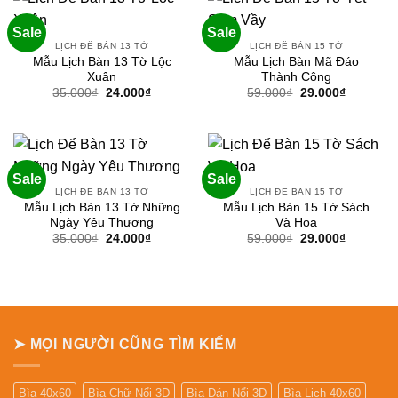
Sale
Sale
LỊCH ĐỂ BÀN 13 TỜ
LỊCH ĐỂ BÀN 15 TỜ
Mẫu Lịch Bàn 13 Tờ Lộc
Mẫu Lịch Bàn Mã Đáo
Xuân
Thành Công
Giá
Giá
Giá
Giá
35.000
₫
24.000
₫
59.000
₫
29.000
₫
gốc
hiện
gốc
hiện
là:
tại
là:
tại
35.000₫.
là:
59.000₫.
là:
24.000₫.
29.000₫.
Sale
Sale
LỊCH ĐỂ BÀN 13 TỜ
LỊCH ĐỂ BÀN 15 TỜ
Mẫu Lịch Bàn 13 Tờ Những
Mẫu Lịch Bàn 15 Tờ Sách
Ngày Yêu Thương
Và Hoa
Giá
Giá
Giá
Giá
35.000
₫
24.000
₫
59.000
₫
29.000
₫
gốc
hiện
gốc
hiện
là:
tại
là:
tại
35.000₫.
là:
59.000₫.
là:
24.000₫.
29.000₫.
➤ MỌI NGƯỜI CŨNG TÌM KIẾM
Bìa 40x60
Bìa Chữ Nổi 3D
Bìa Dán Nổi 3D
Bìa Lịch 40x60