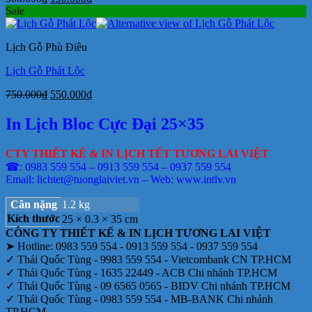
gốc
hiện
Sale
là:
tại
300.000₫.
là:
Lịch Gỗ Phù Điêu
190.000₫.
Lịch Gỗ Phát Lộc
Giá
Giá
750.000
₫
550.000
₫
gốc
hiện
là:
tại
In Lịch Bloc Cực Đại 25×35
750.000₫.
là:
550.000₫.
CTY THIẾT KẾ & IN LỊCH TẾT TƯƠNG LAI VIỆT
☎: 0983 559 554 – 0913 559 554 – 0937 559 554
Email: lichtet@tuonglaiviet.vn – Web: www.intlv.vn
Cân nặng
1.2 kg
Kích thước
25 × 0.3 × 35 cm
CÔNG TY THIẾT KẾ & IN LỊCH TƯƠNG LAI VIỆT
➤ Hotline: 0983 559 554 - 0913 559 554 - 0937 559 554
✓ Thái Quốc Tùng - 9983 559 554 - Vietcombank CN TP.HCM
✓ Thái Quốc Tùng - 1635 22449 - ACB Chi nhánh TP.HCM
✓ Thái Quốc Tùng - 09 6565 0565 - BIDV Chi nhánh TP.HCM
✓ Thái Quốc Tùng - 0983 559 554 - MB-BANK Chi nhánh
TP.HCM