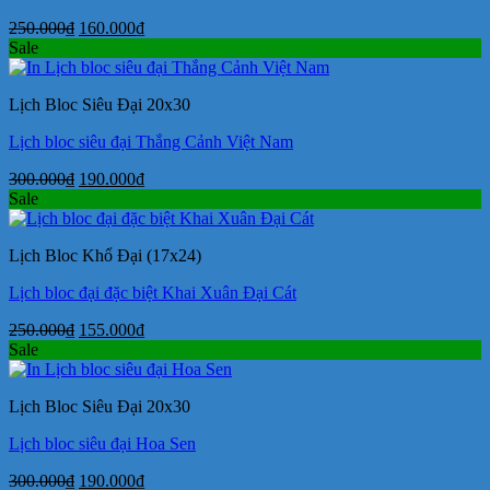
Giá
Giá
250.000
₫
160.000
₫
gốc
hiện
Sale
là:
tại
250.000₫.
là:
Lịch Bloc Siêu Đại 20x30
160.000₫.
Lịch bloc siêu đại Thắng Cảnh Việt Nam
Giá
Giá
300.000
₫
190.000
₫
gốc
hiện
Sale
là:
tại
300.000₫.
là:
Lịch Bloc Khổ Đại (17x24)
190.000₫.
Lịch bloc đại đặc biệt Khai Xuân Đại Cát
Giá
Giá
250.000
₫
155.000
₫
gốc
hiện
Sale
là:
tại
250.000₫.
là:
Lịch Bloc Siêu Đại 20x30
155.000₫.
Lịch bloc siêu đại Hoa Sen
Giá
Giá
300.000
₫
190.000
₫