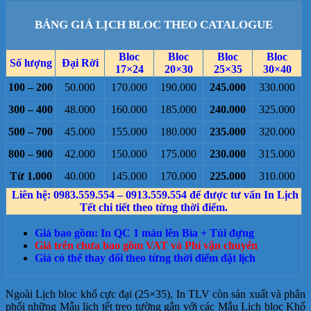
BẢNG GIÁ LỊCH BLOC THEO CATALOGUE
Bloc
Bloc
Bloc
Bloc
Số lượng
Đại Rời
17×24
20×30
25×35
30×40
100 – 200
50.000
170.000
190.000
245.000
330.000
300 – 400
48.000
160.000
185.000
240.000
325.000
500 – 700
45.000
155.000
180.000
235.000
320.000
800 – 900
42.000
150.000
175.000
230.000
315.000
Từ 1.000
40.000
145.000
170.000
225.000
310.000
Liên hệ: 0983.559.554 – 0913.559.554 để được tư vấn In Lịch
Tết chi tiết theo từng thời điểm.
Giá bao gồm: In QC 1 màu lên Bìa + Túi đựng
Giá trên chưa bao gồm VAT và Phí vận chuyển
Giá có thể thay đổi theo từng thời điểm đặt lịch
Ngoài Lịch bloc khổ cực đại (25×35), In TLV còn sản xuất và phân
phối những Mẫu lịch tết treo tường gắn với các Mẫu Lịch bloc Khổ