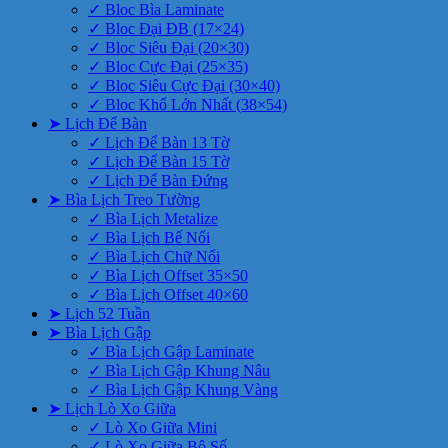
✓ Bloc Bìa Laminate
✓ Bloc Đại ĐB (17×24)
✓ Bloc Siêu Đại (20×30)
✓ Bloc Cực Đại (25×35)
✓ Bloc Siêu Cực Đại (30×40)
✓ Bloc Khổ Lớn Nhất (38×54)
➤ Lịch Để Bàn
✓ Lịch Để Bàn 13 Tờ
✓ Lịch Để Bàn 15 Tờ
✓ Lịch Để Bàn Đứng
➤ Bìa Lịch Treo Tường
✓ Bìa Lịch Metalize
✓ Bìa Lịch Bế Nổi
✓ Bìa Lịch Chữ Nổi
✓ Bìa Lịch Offset 35×50
✓ Bìa Lịch Offset 40×60
➤ Lịch 52 Tuần
➤ Bìa Lịch Gập
✓ Bìa Lịch Gập Laminate
✓ Bìa Lịch Gập Khung Nâu
✓ Bìa Lịch Gập Khung Vàng
➤ Lịch Lò Xo Giữa
✓ Lò Xo Giữa Mini
✓ Lò Xo Giữa Bộ Số