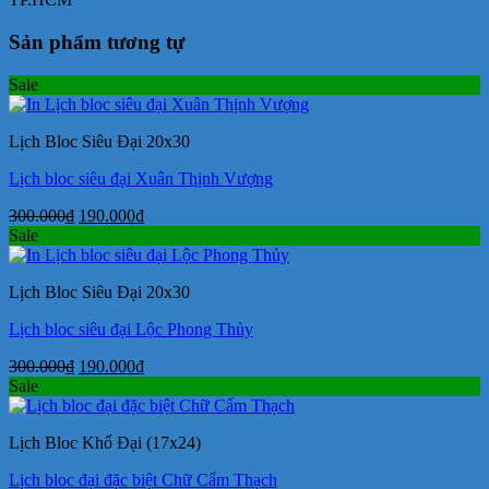
Sản phẩm tương tự
Sale
Lịch Bloc Siêu Đại 20x30
Lịch bloc siêu đại Xuân Thịnh Vượng
Giá
Giá
300.000
₫
190.000
₫
gốc
hiện
Sale
là:
tại
300.000₫.
là:
Lịch Bloc Siêu Đại 20x30
190.000₫.
Lịch bloc siêu đại Lộc Phong Thủy
Giá
Giá
300.000
₫
190.000
₫
gốc
hiện
Sale
là:
tại
300.000₫.
là:
Lịch Bloc Khổ Đại (17x24)
190.000₫.
Lịch bloc đại đặc biệt Chữ Cẩm Thạch