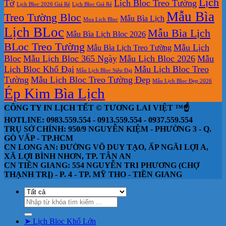
Lịch
Tờ
Lịch Bloc Treo Tường
Lịch Bloc 2026 Giá Rẻ
Lịch Bloc Giá Rẻ
Mẫu Bìa
Treo Tường Bloc
Mẫu Bìa Lịch
Mua Lich Bloc
Lịch BLoc
Mẫu Bìa Lịch
Mẫu Bìa Lịch Bloc 2026
BLoc Treo Tường
Mẫu Lịch
Mẫu Bìa Lịch Treo Tường
Bloc
Mẫu Lịch Bloc 365 Ngày
Mẫu Lịch Bloc 2026
Mẫu
Lịch Bloc Khổ Đại
Mẫu Lịch Bloc Treo
Mẫu Lịch Bloc Siêu Đại
Tường
Mẫu Lịch Bloc Treo Tường Đẹp
Mẫu Lịch Bloc Đẹp 2026
Ép Kim Bìa Lịch
CÔNG TY IN LỊCH TẾT © TƯƠNG LAI VIỆT ™☝️
HOTLINE: 0983.559.554 - 0913.559.554 - 0937.559.554
TRỤ SỞ CHÍNH: 950/9 NGUYỄN KIỆM - PHƯỜNG 3 - Q.
GÒ VẤP - TP.HCM
CN LONG AN: ĐƯỜNG VÕ DUY TẠO, ẤP NGÃI LỢI A,
XÃ LỢI BÌNH NHƠN, TP. TÂN AN
CN TIỀN GIANG: 554 NGUYỄN TRI PHƯƠNG (CHỢ
THẠNH TRỊ) - P. 4 - TP. MỸ THO - TIỀN GIANG
Tìm
kiếm:
➤ Lịch Bloc Khổ Lớn