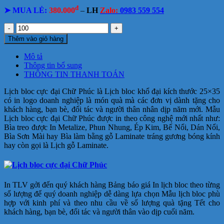
đ
➤ MUA LẺ:
380.000
–
LH
Zalo:
0983 559 554
Lịch
bloc
Thêm vào giỏ hàng
cực
đại
Mô tả
Chữ
Thông tin bổ sung
Phúc
THÔNG TIN THANH TOÁN
số
lượng
Lịch bloc cực đại Chữ Phúc là Lịch bloc khổ đại kích thước 25×35
có in logo doanh nghiệp là món quà mà các đơn vị dành tặng cho
khách hàng, bạn bè, đối tác và người thân nhân dịp năm mới.
Mẫu
Lịch bloc cực đại Chữ Phúc
được in theo công nghệ mới nhất như:
Bìa treo được In Metalize, Phun Nhung, Ép Kim, Bế Nổi, Dán Nổi,
Bìa Sơn Mài hay Bìa làm bằng gỗ Laminate tráng gương bóng kính
hay còn gọi là Lịch gỗ Laminate.
In TLV gởi đến quý khách hàng Bảng báo giá In lịch bloc theo từng
số lượng để quý doanh nghiệp dễ dàng lựa chọn Mẫu lịch bloc phù
hợp với kinh phí và theo nhu cầu về số lượng quà tặng Tết cho
khách hàng, bạn bè, đối tác và người thân vào dịp cuối năm.