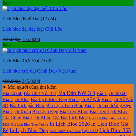
gốc
hiện
Sale
là:
tại
300.000₫.
là:
Lịch Bloc Khổ Đại (17x24)
190.000₫.
Lịch bloc đại đặc biệt Chữ Lộc
Giá
Giá
250.000
₫
155.000
₫
gốc
hiện
Sale
là:
tại
250.000₫.
là:
Lịch Bloc Cực Đại 25x35
155.000₫.
Lịch bloc cực đại Cảnh Đẹp Việt Nam
Giá
Giá
400.000
₫
245.000
₫
gốc
hiện
➤ Mọi người cũng tìm kiếm
là:
tại
Bìa Dán Nổi 3D
Bìa 40x60
Bìa Chữ Nổi 3D
Bìa Lịch 40x60
400.000₫.
là:
Bìa Lịch Bloc
Bìa Lịch Bloc Đẹp
Bìa Lịch Bế Nổi
Bìa Lịch Bế Nổi
245.000₫.
3D
Bìa Lịch gắn Bloc
Bìa Lịch Treo Bloc
Bìa Lịch treo tường Đẹp
Bìa Lịch Xuân
Bìa Lịch Đẹp
Bìa Treo BLoc
Bìa Treo Lịch BLoc
Gia Công Bìa Lịch BLoc
Giá Bìa Lịch Bloc
Giá Lịch Bloc
Giá Lịch Bloc
In Lịch Bloc 2026
In Lịch Bloc Giá
2026
Giá Lịch Bloc Treo Tường
Rẻ
In Lịch Bloc Đẹp
Lịch Bloc 365
Lịch 3D
Kích Thước Lịch Bloc