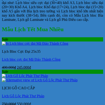
đại như: Lịch bloc siêu cực đại (30×40) khổ A3, Lịch bloc siêu đại
(20×30) Khổ A4, Lịch bloc Khổ đại (17×24), Lịch bloc đại (15×20)
khổ A5 gắn với Bìa lịch treo tường và Lịch bloc khổ lớn nhất hiện
nay kích thước (38×54). Bên cạnh đó, còn có Mẫu Lịch bloc Bìa
Laminate, Lịch gỗ Laminate và Lịch gỗ Phù Điêu cao cấp.
Mẫu Lịch Tết Mua Nhiều
Sale
Lịch Bloc Cực Đại 25x35
Lịch bloc cực đại Mã Đáo Thành Công
Giá
Giá
400.000
₫
245.000
₫
gốc
hiện
Sale
là:
tại
400.000₫.
là:
245.000₫.
LỊCH GỖ CAO CẤP
Lịch Gỗ Lộc Phát Thư Pháp
Giá
Giá
750.000
₫
550.000
₫