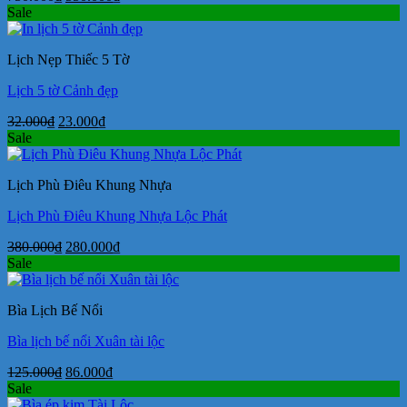
gốc
hiện
Sale
là:
tại
750.000₫.
là:
Lịch Nẹp Thiếc 5 Tờ
550.000₫.
Lịch 5 tờ Cảnh đẹp
Giá
Giá
32.000
₫
23.000
₫
gốc
hiện
Sale
là:
tại
32.000₫.
là:
Lịch Phù Điêu Khung Nhựa
23.000₫.
Lịch Phù Điêu Khung Nhựa Lộc Phát
Giá
Giá
380.000
₫
280.000
₫
gốc
hiện
Sale
là:
tại
380.000₫.
là:
Bìa Lịch Bế Nổi
280.000₫.
Bìa lịch bế nổi Xuân tài lộc
Giá
Giá
125.000
₫
86.000
₫
gốc
hiện
Sale
là:
tại