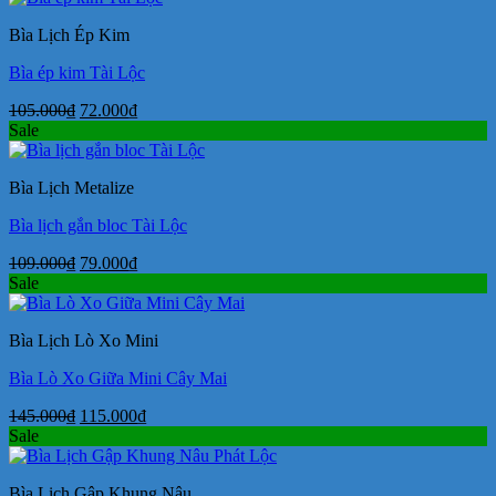
125.000₫.
là:
Bìa Lịch Ép Kim
86.000₫.
Bìa ép kim Tài Lộc
Giá
Giá
105.000
₫
72.000
₫
gốc
hiện
Sale
là:
tại
105.000₫.
là:
Bìa Lịch Metalize
72.000₫.
Bìa lịch gắn bloc Tài Lộc
Giá
Giá
109.000
₫
79.000
₫
gốc
hiện
Sale
là:
tại
109.000₫.
là:
Bìa Lịch Lò Xo Mini
79.000₫.
Bìa Lò Xo Giữa Mini Cây Mai
Giá
Giá
145.000
₫
115.000
₫
gốc
hiện
Sale
là:
tại
145.000₫.
là:
Bìa Lịch Gập Khung Nâu
115.000₫.