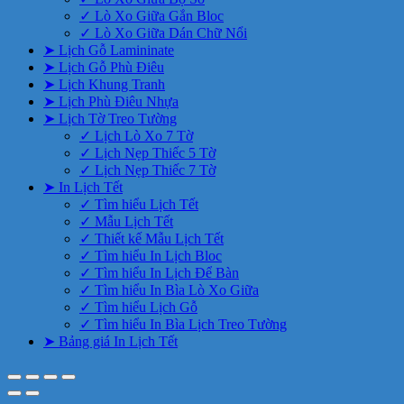
✓ Lò Xo Giữa Gắn Bloc
✓ Lò Xo Giữa Dán Chữ Nổi
➤ Lịch Gỗ Lamininate
➤ Lịch Gỗ Phù Điêu
➤ Lịch Khung Tranh
➤ Lịch Phù Điêu Nhựa
➤ Lịch Tờ Treo Tường
✓ Lịch Lò Xo 7 Tờ
✓ Lịch Nẹp Thiếc 5 Tờ
✓ Lịch Nẹp Thiếc 7 Tờ
➤ In Lịch Tết
✓ Tìm hiểu Lịch Tết
✓ Mẫu Lịch Tết
✓ Thiết kế Mẫu Lịch Tết
✓ Tìm hiểu In Lịch Bloc
✓ Tìm hiểu In Lịch Để Bàn
✓ Tìm hiểu In Bìa Lò Xo Giữa
✓ Tìm hiểu Lịch Gỗ
✓ Tìm hiểu In Bìa Lịch Treo Tường
➤ Bảng giá In Lịch Tết