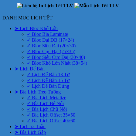
DANH MỤC LỊCH TẾT
➤ Lịch Bloc Khổ Lớn
✓ Bloc Bìa Laminate
✓ Bloc Đại ĐB (17×24)
✓ Bloc Siêu Đại (20×30)
✓ Bloc Cực Đại (25×35)
✓ Bloc Siêu Cực Đại (30×40)
✓ Bloc Khổ Lớn Nhất (38×54)
➤ Lịch Để Bàn
✓ Lịch Để Bàn 13 Tờ
✓ Lịch Để Bàn 15 Tờ
✓ Lịch Để Bàn Đứng
➤ Bìa Lịch Treo Tường
✓ Bìa Lịch Metalize
✓ Bìa Lịch Bế Nổi
✓ Bìa Lịch Chữ Nổi
✓ Bìa Lịch Offset 35×50
✓ Bìa Lịch Offset 40×60
➤ Lịch 52 Tuần
➤ Bìa Lịch Gập