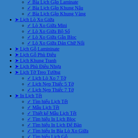
✓ Bìa Lịch Gập Laminate
✓ Bìa Lịch Gập Khung Nâu
✓ Bìa Lịch Gập Khung Vàng
➤ Lịch Lò Xo Giữa
✓ Lò Xo Giữa Mini
✓ Lò Xo Giữa Bộ Số
✓ Lò Xo Giữa Gắn Bloc
✓ Lò Xo Giữa Dán Chữ Nổi
➤ Lịch Gỗ Lamininate
➤ Lịch Gỗ Phù Điêu
➤ Lịch Khung Tranh
➤ Lịch Phù Điêu Nhựa
➤ Lịch Tờ Treo Tường
✓ Lịch Lò Xo 7 Tờ
✓ Lịch Nẹp Thiếc 5 Tờ
✓ Lịch Nẹp Thiếc 7 Tờ
➤ In Lịch Tết
✓ Tìm hiểu Lịch Tết
✓ Mẫu Lịch Tết
✓ Thiết kế Mẫu Lịch Tết
✓ Tìm hiểu In Lịch Bloc
✓ Tìm hiểu In Lịch Để Bàn
✓ Tìm hiểu In Bìa Lò Xo Giữa
✓ Tìm hiểu Lịch Gỗ