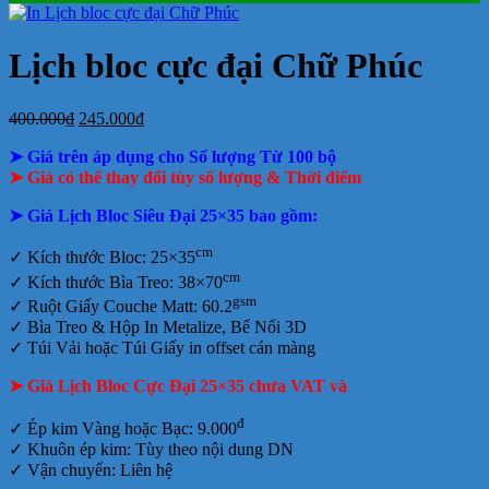
ở
Mẫu
tại
giá
nay
giá
tại
luận
In
Lịch
tphcm
ở
Lịch
Lịch
tphcm
lịch
Tết
Bảng
Bloc
Treo
Lịch bloc cực đại Chữ Phúc
Bloc
TLV
giá
Khổ
Tường
đẹp
In
Đại
Lịch
Giá
Giá
400.000
₫
245.000
₫
Để
gốc
hiện
Bàn
➤ Giá trên áp dụng cho Số lượng Từ 100 bộ
là:
tại
400.000₫.
là:
➤ Giá có thể thay đổi tùy số lượng & Thời điểm
245.000₫.
➤ Giá Lịch Bloc Siêu Đại 25×35 bao gồm:
cm
✓
Kích thước Bloc: 25×35
cm
✓ Kích thước Bìa Treo: 38×70
gsm
✓ Ruột Giấy Couche Matt: 60.2
✓
Bìa Treo & Hộp In Metalize, Bế Nổi 3D
✓ Túi Vải hoặc Túi Giấy in offset
cán màng
➤ Giá Lịch Bloc Cực Đại 25×35 chưa VAT và
đ
✓ Ép kim Vàng hoặc Bạc: 9.000
✓ Khuôn ép kim: Tùy theo nội dung DN
✓ Vận chuyển: Liên hệ