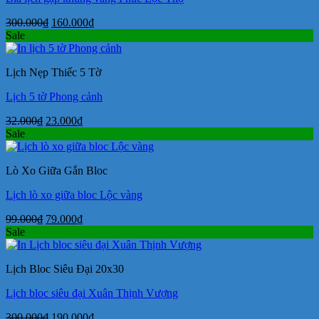
Giá
Giá
300.000
₫
160.000
₫
gốc
hiện
Sale
là:
tại
300.000₫.
là:
Lịch Nẹp Thiếc 5 Tờ
160.000₫.
Lịch 5 tờ Phong cảnh
Giá
Giá
32.000
₫
23.000
₫
gốc
hiện
Sale
là:
tại
32.000₫.
là:
Lò Xo Giữa Gắn Bloc
23.000₫.
Lịch lò xo giữa bloc Lộc vàng
Giá
Giá
99.000
₫
79.000
₫
gốc
hiện
Sale
là:
tại
99.000₫.
là:
Lịch Bloc Siêu Đại 20x30
79.000₫.
Lịch bloc siêu đại Xuân Thịnh Vượng
Giá
Giá
300.000
₫
190.000
₫