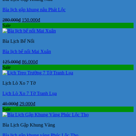
Bìa lịch gập khung nâu Phát Lộc
Giá
Giá
280.000
₫
150.000
₫
gốc
hiện
Sale
là:
tại
280.000₫.
là:
Bìa Lịch Bế Nổi
150.000₫.
Bìa lịch bế nổi Mai Xuân
Giá
Giá
125.000
₫
86.000
₫
gốc
hiện
Sale
là:
tại
125.000₫.
là:
Lịch Lò Xo 7 Tờ
86.000₫.
Lịch Lò Xo 7 Tờ Tranh Lụa
Giá
Giá
40.000
₫
29.000
₫
gốc
hiện
Sale
là:
tại
40.000₫.
là:
Bìa Lịch Gập Khung Vàng
29.000₫.
Bìa lịch gập khung vàng Phúc Lộc Thọ