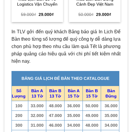
Logistics Vận Chuyển
Cảnh Đẹp Việt Nam
Giá
Giá
Giá
Giá
59.000
₫
29.000
₫
50.000
₫
29.000
₫
gốc
hiện
gốc
hiện
là:
tại
là:
tại
59.000₫.
là:
50.000₫.
là:
29.000₫.
29.000₫.
In TLV gởi đến quý khách Bảng báo giá In Lịch Để
Bàn theo từng số lượng để quý công ty dễ dàng lựa
chọn phù hợp theo nhu cầu làm quà Tết là phương
pháp quảng cáo hiệu quả với chi phí tiết kiệm nhất
hiện nay.
BẢNG GIÁ LỊCH ĐỂ BÀN THEO CATALOGUE
Số
Bàn A
Bàn B
Bàn A
Bàn B
Bàn
Lượng
13 Tờ
13 Tờ
15 Tờ
15 Tờ
Đứng
100
33.000
48.000
36.000
50.000
36.000
200
32.000
47.000
35.000
49.000
35.000
300
31.000
46.000
34.000
48.000
34.000