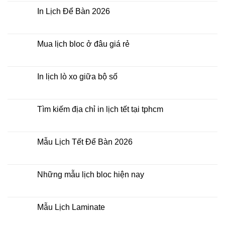
In
bình
Lịch
luận
In Lịch Để Bàn 2026
Tết
ở
Mẫu
Không
Lịch
có
Bloc
bình
2026
luận
Mua lịch bloc ở đâu giá rẻ
giá
ở
rẻ
In
Không
Lịch
có
Để
bình
Bàn
luận
In lịch lò xo giữa bộ số
2026
ở
Mua
Không
lịch
có
bloc
bình
ở
luận
Tìm kiếm địa chỉ in lịch tết tại tphcm
đâu
ở
giá
In
Không
rẻ
lịch
có
lò
bình
xo
luận
Mẫu Lịch Tết Để Bàn 2026
giữa
ở
bộ
Tìm
Không
số
kiếm
có
địa
bình
chỉ
luận
Những mẫu lịch bloc hiện nay
in
ở
lịch
Mẫu
Không
tết
Lịch
có
tại
Tết
bình
tphcm
Để
luận
Mẫu Lịch Laminate
Bàn
ở
2026
Những
Không
mẫu
có