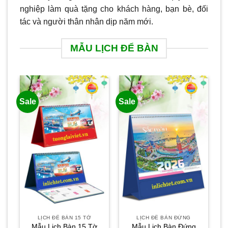
nghiệp làm quà tặng cho khách hàng, bạn bè, đối
tác và người thân nhân dịp năm mới.
MẪU LỊCH ĐỂ BÀN
Sale
Sale
Sa
LỊCH ĐỂ BÀN 15 TỜ
LỊCH ĐỂ BÀN ĐỨNG
Mẫu Lịch Bàn 15 Tờ
Mẫu Lịch Bàn Đứng