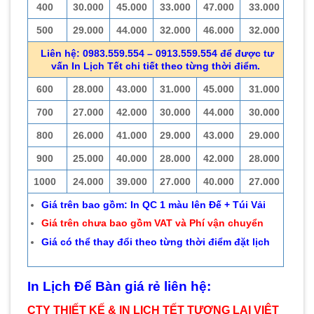
400
30.000
45.000
33.000
47.000
33.000
500
29.000
44.000
32.000
46.000
32.000
Liên hệ: 0983.559.554 – 0913.559.554 để được tư
vấn In Lịch Tết chi tiết theo từng thời điểm.
600
28.000
43.000
31.000
45.000
31.000
700
27.000
42.000
30.000
44.000
30.000
800
26.000
41.000
29.000
43.000
29.000
900
25.000
40.000
28.000
42.000
28.000
1000
24.000
39.000
27.000
40.000
27.000
Giá trên bao gồm: In QC 1 màu lên Đế + Túi Vải
Giá trên chưa bao gồm VAT và Phí vận chuyển
Giá có thể thay đổi theo từng thời điểm đặt lịch
In Lịch Để Bàn giá rẻ liên hệ:
CTY THIẾT KẾ & IN LỊCH TẾT TƯƠNG LAI VIỆT