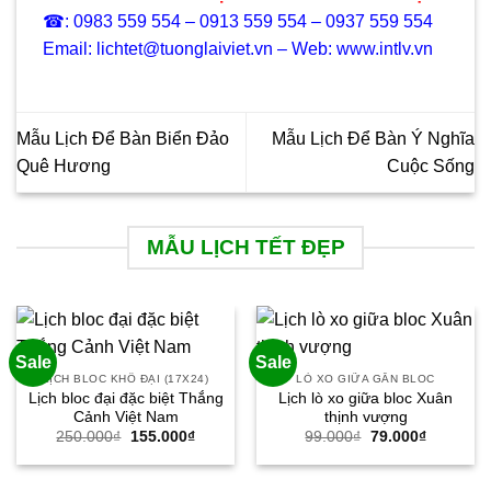
☎: 0983 559 554 – 0913 559 554 – 0937 559 554
Email: lichtet@tuonglaiviet.vn – Web: www.intlv.vn
Mẫu Lịch Để Bàn Biển Đảo
Mẫu Lịch Để Bàn Ý Nghĩa
Quê Hương
Cuộc Sống
MẪU LỊCH TẾT ĐẸP
Sale
Sale
LỊCH BLOC KHỔ ĐẠI (17X24)
LÒ XO GIỮA GẮN BLOC
Lịch bloc đại đặc biệt Thắng
Lịch lò xo giữa bloc Xuân
Cảnh Việt Nam
thịnh vượng
Giá
Giá
Giá
Giá
250.000
₫
155.000
₫
99.000
₫
79.000
₫
gốc
hiện
gốc
hiện
là:
tại
là:
tại
250.000₫.
là:
99.000₫.
là: