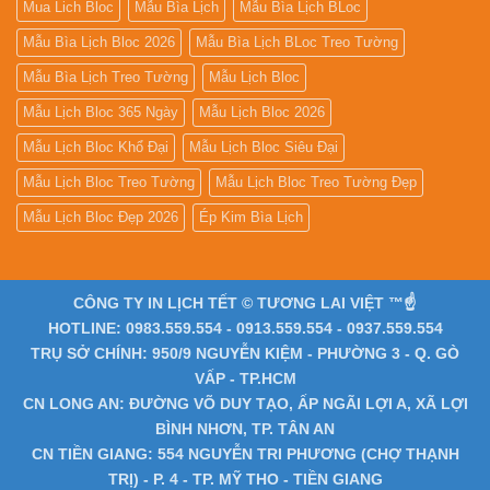
Mua Lich Bloc
Mẫu Bìa Lịch
Mẫu Bìa Lịch BLoc
Mẫu Bìa Lịch Bloc 2026
Mẫu Bìa Lịch BLoc Treo Tường
Mẫu Bìa Lịch Treo Tường
Mẫu Lịch Bloc
Mẫu Lịch Bloc 365 Ngày
Mẫu Lịch Bloc 2026
Mẫu Lịch Bloc Khổ Đại
Mẫu Lịch Bloc Siêu Đại
Mẫu Lịch Bloc Treo Tường
Mẫu Lịch Bloc Treo Tường Đẹp
Mẫu Lịch Bloc Đẹp 2026
Ép Kim Bìa Lịch
CÔNG TY IN LỊCH TẾT © TƯƠNG LAI VIỆT ™☝️
HOTLINE: 0983.559.554 - 0913.559.554 - 0937.559.554
TRỤ SỞ CHÍNH: 950/9 NGUYỄN KIỆM - PHƯỜNG 3 - Q. GÒ
VẤP - TP.HCM
CN LONG AN: ĐƯỜNG VÕ DUY TẠO, ẤP NGÃI LỢI A, XÃ LỢI
BÌNH NHƠN, TP. TÂN AN
CN TIỀN GIANG: 554 NGUYỄN TRI PHƯƠNG (CHỢ THẠNH
TRỊ) - P. 4 - TP. MỸ THO - TIỀN GIANG