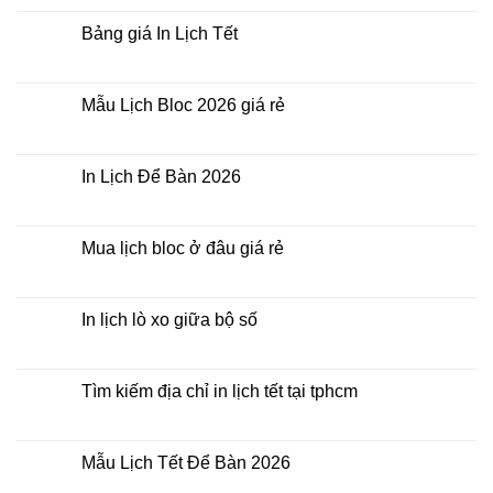
điểm
Tết
bình
nào?
ở
luận
Bảng giá In Lịch Tết
đâu
ở
giá
Công
Không
rẻ?
ty
có
In
bình
Lịch
luận
Mẫu Lịch Bloc 2026 giá rẻ
Tết
ở
2026
Bảng
Không
giá
có
In
bình
Lịch
luận
In Lịch Để Bàn 2026
Tết
ở
Mẫu
Không
Lịch
có
Bloc
bình
2026
luận
Mua lịch bloc ở đâu giá rẻ
giá
ở
rẻ
In
Không
Lịch
có
Để
bình
Bàn
luận
In lịch lò xo giữa bộ số
2026
ở
Mua
Không
lịch
có
bloc
bình
ở
luận
Tìm kiếm địa chỉ in lịch tết tại tphcm
đâu
ở
giá
In
Không
rẻ
lịch
có
lò
bình
xo
luận
Mẫu Lịch Tết Để Bàn 2026
giữa
ở
bộ
Tìm
Không