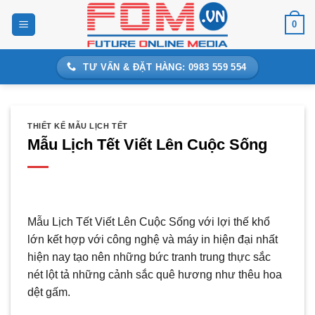
Bỏ
0
qua
nội
dung
TƯ VẤN & ĐẶT HÀNG: 0983 559 554
THIẾT KẾ MẪU LỊCH TẾT
Mẫu Lịch Tết Viết Lên Cuộc Sống
Mẫu Lịch Tết Viết Lên Cuộc Sống với lợi thế khổ
lớn kết hợp với công nghệ và máy in hiện đại nhất
hiện nay tạo nên những bức tranh trung thực sắc
nét lột tả những cảnh sắc quê hương như thêu hoa
dệt gấm.