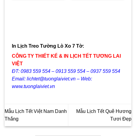
550.000₫.
là:
450.000₫.
là:
350.000₫.
350.000₫.
In Lịch Treo Tường Lò Xo 7 Tờ:
CÔNG TY THIẾT KẾ & IN LỊCH TẾT TƯƠNG LAI
VIỆT
ĐT: 0983 559 554 – 0913 559 554 – 0937 559 554
Email: lichtet@tuonglaiviet.vn – Web:
www.tuonglaiviet.vn
Mẫu Lịch Tết Việt Nam Danh
Mẫu Lịch Tết Quê Hương
Thắng
Tươi Đẹp