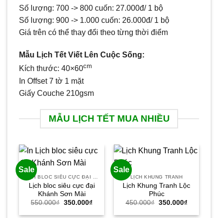
Số lượng: 700 -> 800 cuốn: 27.000đ/ 1 bộ
Số lượng: 900 -> 1.000 cuốn: 26.000đ/ 1 bộ
Giá trên có thể thay đổi theo từng thời điểm
Mẫu Lịch Tết Viết Lên Cuộc Sống:
cm
Kích thước: 40×60
In Offset 7 tờ 1 mặt
Giấy Couche 210gsm
MẪU LỊCH TẾT MUA NHIỀU
Sale
Sale
Sa
LỊCH BLOC SIÊU CỰC ĐẠI 30X40
LỊCH KHUNG TRANH
Lịch bloc siêu cực đại
Lịch Khung Tranh Lộc
Khánh Sơn Mài
Phúc
Giá
Giá
Giá
Giá
550.000
₫
350.000
₫
450.000
₫
350.000
₫
gốc
hiện
gốc
hiện
là:
tại
là:
tại