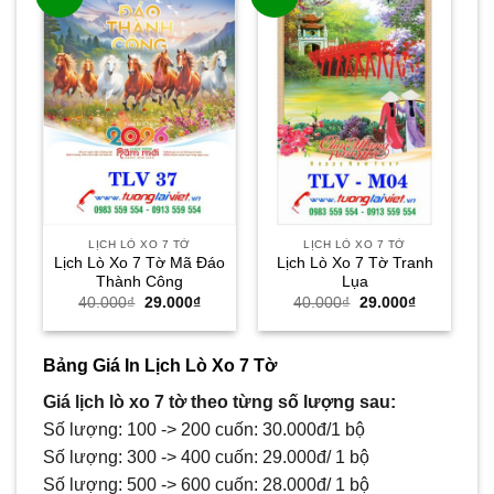
LỊCH LÒ XO 7 TỜ
LỊCH LÒ XO 7 TỜ
Lịch Lò Xo 7 Tờ Mã Đáo
Lịch Lò Xo 7 Tờ Tranh
Thành Công
Lụa
Giá
Giá
Giá
Giá
40.000
₫
29.000
₫
40.000
₫
29.000
₫
gốc
hiện
gốc
hiện
là:
tại
là:
tại
40.000₫.
là:
40.000₫.
là:
29.000₫.
29.000₫.
Bảng Giá In Lịch Lò Xo 7 Tờ
Giá lịch lò xo 7 tờ theo từng số lượng sau:
Số lượng: 100 -> 200 cuốn: 30.000đ/1 bộ
Số lượng: 300 -> 400 cuốn: 29.000đ/ 1 bộ
Số lượng: 500 -> 600 cuốn: 28.000đ/ 1 bộ