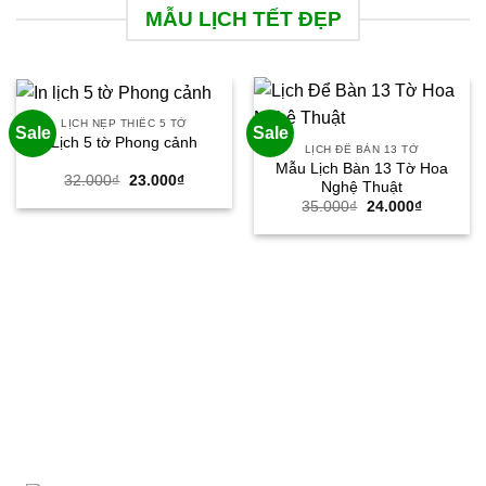
MẪU LỊCH TẾT ĐẸP
LỊCH NẸP THIẾC 5 TỜ
Sale
Sale
Lịch 5 tờ Phong cảnh
LỊCH ĐỂ BÀN 13 TỜ
Mẫu Lịch Bàn 13 Tờ Hoa
Giá
Giá
32.000
₫
23.000
₫
Nghệ Thuật
gốc
hiện
Giá
Giá
35.000
₫
24.000
₫
là:
tại
gốc
hiện
32.000₫.
là:
là:
tại
23.000₫.
35.000₫.
là:
24.000₫.