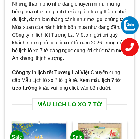
Những thành phố như đang chuyển mình, những
bông hoa như rung rinh trước gió, những thành phố
du lịch, danh lam thắng cảnh như mời gọi chúng ta.
Mùa xuân của hành trình bốn mùa như đang đến,
Công ty in lịch tết Tương Lai Việt xin gửi tới quý
khách những bộ lịch lò xo 7 tờ năm 2026, trong đó
bộ lịch lò xo 7 tờ dáng ngọc cùng lời chúc năm mới
An khang, thịnh vượng.
Công ty in lịch tết Tương Lai Việt
Chuyên cung
cấp Mẫu Lịch lò xo 7 tờ giá rẻ. Xem mẫu
lịch 7 tờ
treo tường
khác vui lòng click vào bên dưới.
MẪU LỊCH LÒ XO 7 TỜ
Sale
Sale
Sa