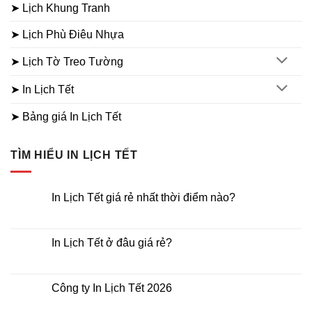
➤ Lịch Khung Tranh
➤ Lịch Phù Điêu Nhựa
➤ Lịch Tờ Treo Tường
➤ In Lịch Tết
➤ Bảng giá In Lịch Tết
TÌM HIỂU IN LỊCH TẾT
In Lịch Tết giá rẻ nhất thời điểm nào?
Không
có
bình
luận
In Lịch Tết ở đâu giá rẻ?
ở
In
Không
Lịch
có
Tết
bình
giá
luận
Công ty In Lịch Tết 2026
rẻ
ở
nhất
In
Không
thời
Lịch
có