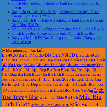
In lịch bloc tại tphcm
Không có bình luận
ở In lịch bloc tại
tphcm
Bảng báo giá Lịch Treo Tường
Không có bình luận
ở Bảng
báo giá Lịch Treo Tường
Bảng giá Lịch Bloc Khổ Đại
Không có bình luận
ở Bảng giá
Lịch Bloc Khổ Đại
Mẫu Lịch Tết TLV
Không có bình luận
ở Mẫu Lịch Tết TLV
In lịch Bloc đẹp
Không có bình luận
ở In lịch Bloc đẹp
Bảng giá In Lịch Để Bàn
Không có bình luận
ở Bảng giá In
Lịch Để Bàn
➤ Mọi người cũng tìm kiếm
Bìa Dán Nổi 3D
Bìa 40x60
Bìa Chữ Nổi 3D
Bìa Lịch 40x60
Bìa Lịch Bloc
Bìa Lịch Bloc Đẹp
Bìa Lịch Bế Nổi
Bìa Lịch Bế Nổi
3D
Bìa Lịch gắn Bloc
Bìa Lịch Treo Bloc
Bìa Lịch treo tường Đẹp
Bìa Lịch Xuân
Bìa Lịch Đẹp
Bìa Treo BLoc
Bìa Treo Lịch BLoc
Gia Công Bìa Lịch BLoc
Giá Bìa Lịch Bloc
Giá Lịch Bloc
Giá Lịch Bloc
In Lịch Bloc 2026
In Lịch Bloc Giá
2026
Giá Lịch Bloc Treo Tường
Rẻ
In Lịch Bloc Đẹp
Lịch Bloc 365
Lịch 3D
Kích Thước Lịch Bloc
Lịch
Tờ
Lịch Bloc Treo Tường
Lịch Bloc 2026 Giá Rẻ
Lịch Bloc Giá Rẻ
Mẫu Bìa
Treo Tường Bloc
Mẫu Bìa Lịch
Mua Lich Bloc
Lịch BLoc
Mẫu Bìa Lịch
Mẫu Bìa Lịch Bloc 2026