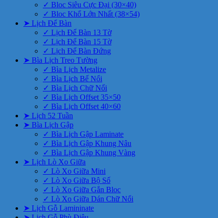
✓ Bloc Siêu Cực Đại (30×40)
✓ Bloc Khổ Lớn Nhất (38×54)
➤ Lịch Để Bàn
✓ Lịch Để Bàn 13 Tờ
✓ Lịch Để Bàn 15 Tờ
✓ Lịch Để Bàn Đứng
➤ Bìa Lịch Treo Tường
✓ Bìa Lịch Metalize
✓ Bìa Lịch Bế Nổi
✓ Bìa Lịch Chữ Nổi
✓ Bìa Lịch Offset 35×50
✓ Bìa Lịch Offset 40×60
➤ Lịch 52 Tuần
➤ Bìa Lịch Gập
✓ Bìa Lịch Gập Laminate
✓ Bìa Lịch Gập Khung Nâu
✓ Bìa Lịch Gập Khung Vàng
➤ Lịch Lò Xo Giữa
✓ Lò Xo Giữa Mini
✓ Lò Xo Giữa Bộ Số
✓ Lò Xo Giữa Gắn Bloc
✓ Lò Xo Giữa Dán Chữ Nổi
➤ Lịch Gỗ Lamininate
➤ Lịch Gỗ Phù Điêu