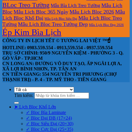
BLoc Treo Tường
Mẫu Lịch
Mẫu Bìa Lịch Treo Tường
Bloc
Mẫu Lịch Bloc 365 Ngày
Mẫu Lịch Bloc 2026
Mẫu
Lịch Bloc Khổ Đại
Mẫu Lịch Bloc Treo
Mẫu Lịch Bloc Siêu Đại
Tường
Mẫu Lịch Bloc Treo Tường Đẹp
Mẫu Lịch Bloc Đẹp 2026
Ép Kim Bìa Lịch
CÔNG TY IN LỊCH TẾT © TƯƠNG LAI VIỆT ™☝️
HOTLINE: 0983.559.554 - 0913.559.554 - 0937.559.554
TRỤ SỞ CHÍNH: 950/9 NGUYỄN KIỆM - PHƯỜNG 3 - Q.
GÒ VẤP - TP.HCM
CN LONG AN: ĐƯỜNG VÕ DUY TẠO, ẤP NGÃI LỢI A,
XÃ LỢI BÌNH NHƠN, TP. TÂN AN
CN TIỀN GIANG: 554 NGUYỄN TRI PHƯƠNG (CHỢ
THẠNH TRỊ) - P. 4 - TP. MỸ THO - TIỀN GIANG
Tìm kiếm:
➤ Lịch Bloc Khổ Lớn
✓ Bloc Bìa Laminate
✓ Bloc Đại ĐB (17×24)
✓ Bloc Siêu Đại (20×30)
✓ Bloc Cực Đại (25×35)