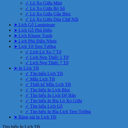
✓ Lò Xo Giữa Mini
✓ Lò Xo Giữa Bộ Số
✓ Lò Xo Giữa Gắn Bloc
✓ Lò Xo Giữa Dán Chữ Nổi
➤ Lịch Gỗ Lamininate
➤ Lịch Gỗ Phù Điêu
➤ Lịch Khung Tranh
➤ Lịch Phù Điêu Nhựa
➤ Lịch Tờ Treo Tường
✓ Lịch Lò Xo 7 Tờ
✓ Lịch Nẹp Thiếc 5 Tờ
✓ Lịch Nẹp Thiếc 7 Tờ
➤ In Lịch Tết
✓ Tìm hiểu Lịch Tết
✓ Mẫu Lịch Tết
✓ Thiết kế Mẫu Lịch Tết
✓ Tìm hiểu In Lịch Bloc
✓ Tìm hiểu In Lịch Để Bàn
✓ Tìm hiểu In Bìa Lò Xo Giữa
✓ Tìm hiểu Lịch Gỗ
✓ Tìm hiểu In Bìa Lịch Treo Tường
➤ Bảng giá In Lịch Tết
Tìm hiểu In Lịch Tết