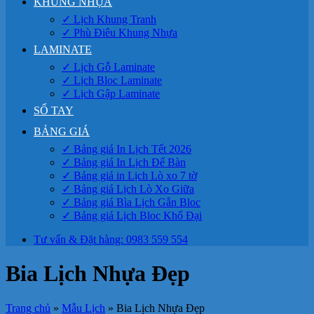
KHUNG NHỰA
✓ Lịch Khung Tranh
✓ Phù Điêu Khung Nhựa
LAMINATE
✓ Lịch Gỗ Laminate
✓ Lịch Bloc Laminate
✓ Lịch Gập Laminate
SỔ TAY
BẢNG GIÁ
✓ Bảng giá In Lịch Tết 2026
✓ Bảng giá In Lịch Để Bàn
✓ Bảng giá in Lịch Lò xo 7 tờ
✓ Bảng giá Lịch Lò Xo Giữa
✓ Bảng giá Bìa Lịch Gắn Bloc
✓ Bảng giá Lịch Bloc Khổ Đại
Tư vấn & Đặt hàng: 0983 559 554
Bia Lịch Nhựa Đẹp
Trang chủ
»
Mẫu Lịch
»
Bia Lịch Nhựa Đẹp