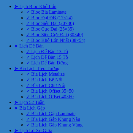
➤ Lịch Bloc Khổ Lớn
✓ Bloc Bìa Laminate
✓ Bloc Đại ĐB (17×24)
✓ Bloc Siêu Đại (20×30)
✓ Bloc Cực Đại (25×35)
✓ Bloc Siêu Cực Đại (30×40)
✓ Bloc Khổ Lớn Nhất (38×54)
➤ Lịch Để Bàn
✓ Lịch Để Bàn 13 Tờ
✓ Lịch Để Bàn 15 Tờ
✓ Lịch Để Bàn Đứng
➤ Bìa Lịch Treo Tường
✓ Bìa Lịch Metalize
✓ Bìa Lịch Bế Nổi
✓ Bìa Lịch Chữ Nổi
✓ Bìa Lịch Offset 35×50
✓ Bìa Lịch Offset 40×60
➤ Lịch 52 Tuần
➤ Bìa Lịch Gập
✓ Bìa Lịch Gập Laminate
✓ Bìa Lịch Gập Khung Nâu
✓ Bìa Lịch Gập Khung Vàng
➤ Lịch Lò Xo Giữa