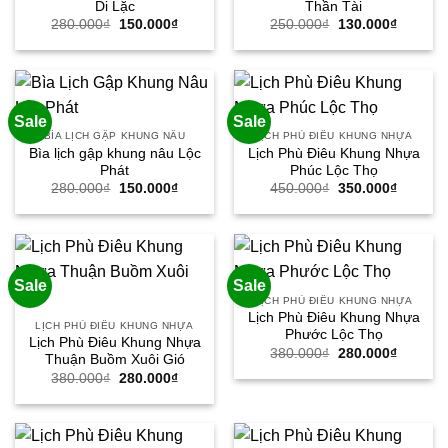
Di Lặc
Thần Tài
Giá
Giá
Giá
Giá
280.000
₫
150.000
₫
250.000
₫
130.000
₫
gốc
hiện
gốc
hiện
là:
tại
là:
tại
280.000₫.
là:
250.000₫.
là:
150.000₫.
130.000
Sale
Sale
BÌA LỊCH GẬP KHUNG NÂU
LỊCH PHÙ ĐIÊU KHUNG NHỰA
Bìa lịch gập khung nâu Lộc
Lịch Phù Điêu Khung Nhựa
Phát
Phúc Lộc Thọ
Giá
Giá
Giá
Giá
280.000
₫
150.000
₫
450.000
₫
350.000
₫
gốc
hiện
gốc
hiện
là:
tại
là:
tại
280.000₫.
là:
450.000₫.
là:
150.000₫.
350.000
Sale
Sale
LỊCH PHÙ ĐIÊU KHUNG NHỰA
Lịch Phù Điêu Khung Nhựa
LỊCH PHÙ ĐIÊU KHUNG NHỰA
Phước Lộc Thọ
Lịch Phù Điêu Khung Nhựa
Giá
Giá
380.000
₫
280.000
₫
Thuận Buồm Xuôi Gió
gốc
hiện
Giá
Giá
380.000
₫
280.000
₫
là:
tại
gốc
hiện
380.000₫.
là:
là:
tại
280.000
380.000₫.
là:
280.000₫.