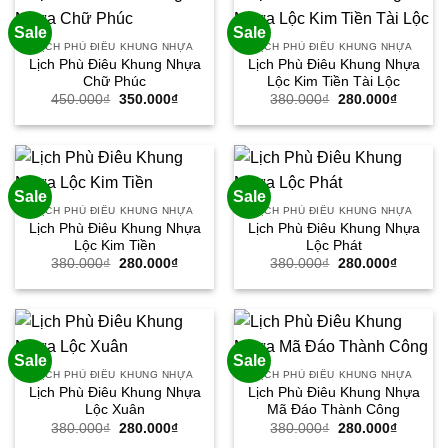
Sale
Sale
LỊCH PHÙ ĐIÊU KHUNG NHỰA
LỊCH PHÙ ĐIÊU KHUNG NHỰA
Lịch Phù Điêu Khung Nhựa
Lịch Phù Điêu Khung Nhựa
Chữ Phúc
Lộc Kim Tiền Tài Lộc
Giá
Giá
Giá
Giá
450.000
₫
350.000
₫
380.000
₫
280.000
₫
gốc
hiện
gốc
hiện
là:
tại
là:
tại
450.000₫.
là:
380.000₫.
là:
350.000₫.
280.000
Sale
Sale
LỊCH PHÙ ĐIÊU KHUNG NHỰA
LỊCH PHÙ ĐIÊU KHUNG NHỰA
Lịch Phù Điêu Khung Nhựa
Lịch Phù Điêu Khung Nhựa
Lộc Kim Tiền
Lộc Phát
Giá
Giá
Giá
Giá
380.000
₫
280.000
₫
380.000
₫
280.000
₫
gốc
hiện
gốc
hiện
là:
tại
là:
tại
380.000₫.
là:
380.000₫.
là:
280.000₫.
280.000
Sale
Sale
LỊCH PHÙ ĐIÊU KHUNG NHỰA
LỊCH PHÙ ĐIÊU KHUNG NHỰA
Lịch Phù Điêu Khung Nhựa
Lịch Phù Điêu Khung Nhựa
Lộc Xuân
Mã Đáo Thành Công
Giá
Giá
Giá
Giá
380.000
₫
280.000
₫
380.000
₫
280.000
₫
gốc
hiện
gốc
hiện