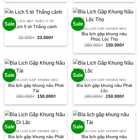
là:
tại
là:
tại
380.000₫.
là:
380.000₫.
là:
280.000₫.
280.000
LỊCH NẸP THIẾC 5 TỜ
Sale
Sale
Lịch 5 tờ Thắng cảnh
BÌA LỊCH GẬP KHUNG NÂU
Bìa lịch gập khung nâu
Giá
Giá
32.000
₫
23.000
₫
Phúc Lộc Thọ
gốc
hiện
Giá
Giá
280.000
₫
150.000
₫
là:
tại
gốc
hiện
32.000₫.
là:
là:
tại
23.000₫.
280.000₫.
là:
150.000
Sale
Sale
BÌA LỊCH GẬP KHUNG NÂU
BÌA LỊCH GẬP KHUNG NÂU
Bìa lịch gập khung nâu Phát
Bìa lịch gập khung nâu Phát
Tài
Lộc
Giá
Giá
Giá
Giá
280.000
₫
150.000
₫
280.000
₫
150.000
₫
gốc
hiện
gốc
hiện
là:
tại
là:
tại
280.000₫.
là:
280.000₫.
là:
150.000₫.
150.000
Sale
Sale
BÌA LỊCH GẬP KHUNG NÂU
BÌA LỊCH GẬP KHUNG NÂU
Bìa lịch gập khung nâu Phật
Bìa lịch gập khung nâu