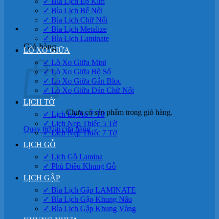
✓ Bìa Lịch Ép Kim
✓ Bìa Lịch Bế Nổi
✓ Bìa Lịch Chữ Nổi
0
✓ Bìa Lịch Metalize
✓ Bìa Lịch Laminate
Giỏ hàng
LÒ XO GIỮA
✓ Lò Xo Giữa Mini
✓ Lò Xo Giữa Bộ Số
✓ Lò Xo Giữa Gắn Bloc
✓ Lò Xo Giữa Dán Chữ Nổi
LỊCH TỜ
Chưa có sản phẩm trong giỏ hàng.
✓ Lịch Lò Xo 7 Tờ
✓ Lịch Nẹp Thiếc 5 Tờ
Quay trở lại cửa hàng
✓ Lịch Nẹp Thiếc 7 Tờ
LỊCH GỖ
✓ Lịch Gỗ Lamina
✓ Phù Điêu Khung Gỗ
LỊCH GẬP
✓ Bìa Lịch Gập LAMINATE
✓ Bìa Lịch Gập Khung Nâu
✓ Bìa Lịch Gập Khung Vàng