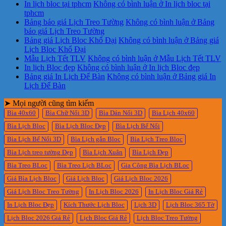
In lịch bloc tại tphcm
Không có bình luận
ở In lịch bloc tại
tphcm
Bảng báo giá Lịch Treo Tường
Không có bình luận
ở Bảng
báo giá Lịch Treo Tường
Bảng giá Lịch Bloc Khổ Đại
Không có bình luận
ở Bảng giá
Lịch Bloc Khổ Đại
Mẫu Lịch Tết TLV
Không có bình luận
ở Mẫu Lịch Tết TLV
In lịch Bloc đẹp
Không có bình luận
ở In lịch Bloc đẹp
Bảng giá In Lịch Để Bàn
Không có bình luận
ở Bảng giá In
Lịch Để Bàn
➤ Mọi người cũng tìm kiếm
Bìa 40x60
Bìa Chữ Nổi 3D
Bìa Dán Nổi 3D
Bìa Lịch 40x60
Bìa Lịch Bloc
Bìa Lịch Bloc Đẹp
Bìa Lịch Bế Nổi
Bìa Lịch Bế Nổi 3D
Bìa Lịch gắn Bloc
Bìa Lịch Treo Bloc
Bìa Lịch treo tường Đẹp
Bìa Lịch Xuân
Bìa Lịch Đẹp
Bìa Treo BLoc
Bìa Treo Lịch BLoc
Gia Công Bìa Lịch BLoc
Giá Bìa Lịch Bloc
Giá Lịch Bloc
Giá Lịch Bloc 2026
Giá Lịch Bloc Treo Tường
In Lịch Bloc 2026
In Lịch Bloc Giá Rẻ
In Lịch Bloc Đẹp
Kích Thước Lịch Bloc
Lịch 3D
Lịch Bloc 365 Tờ
Lịch Bloc 2026 Giá Rẻ
Lịch Bloc Giá Rẻ
Lịch Bloc Treo Tường