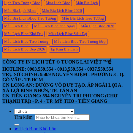
Lịch Treo Tường Bloc
Mua Lich Bloc
Mẫu Bìa Lịch
Mẫu Bìa Lịch BLoc
Mẫu Bìa Lịch Bloc 2026
Mẫu Bìa Lịch BLoc Treo Tường
Mẫu Bìa Lịch Treo Tường
Mẫu Lịch Bloc
Mẫu Lịch Bloc 365 Ngày
Mẫu Lịch Bloc 2026
Mẫu Lịch Bloc Khổ Đại
Mẫu Lịch Bloc Siêu Đại
Mẫu Lịch Bloc Treo Tường
Mẫu Lịch Bloc Treo Tường Đẹp
Mẫu Lịch Bloc Đẹp 2026
Ép Kim Bìa Lịch
CÔNG TY IN LỊCH TẾT © TƯƠNG LAI VIỆT ™☝️
HOTLINE: 0983.559.554 - 0913.559.554 - 0937.559.554
TRỤ SỞ CHÍNH: 950/9 NGUYỄN KIỆM - PHƯỜNG 3 - Q.
GÒ VẤP - TP.HCM
CN LONG AN: ĐƯỜNG VÕ DUY TẠO, ẤP NGÃI LỢI A,
XÃ LỢI BÌNH NHƠN, TP. TÂN AN
CN TIỀN GIANG: 554 NGUYỄN TRI PHƯƠNG (CHỢ
THẠNH TRỊ) - P. 4 - TP. MỸ THO - TIỀN GIANG
Tìm kiếm:
➤ Lịch Bloc Khổ Lớn