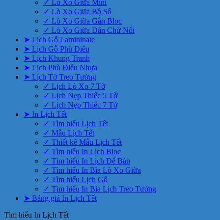
✓ Lò Xo Giữa Mini
✓ Lò Xo Giữa Bộ Số
✓ Lò Xo Giữa Gắn Bloc
✓ Lò Xo Giữa Dán Chữ Nổi
➤ Lịch Gỗ Lamininate
➤ Lịch Gỗ Phù Điêu
➤ Lịch Khung Tranh
➤ Lịch Phù Điêu Nhựa
➤ Lịch Tờ Treo Tường
✓ Lịch Lò Xo 7 Tờ
✓ Lịch Nẹp Thiếc 5 Tờ
✓ Lịch Nẹp Thiếc 7 Tờ
➤ In Lịch Tết
✓ Tìm hiểu Lịch Tết
✓ Mẫu Lịch Tết
✓ Thiết kế Mẫu Lịch Tết
✓ Tìm hiểu In Lịch Bloc
✓ Tìm hiểu In Lịch Để Bàn
✓ Tìm hiểu In Bìa Lò Xo Giữa
✓ Tìm hiểu Lịch Gỗ
✓ Tìm hiểu In Bìa Lịch Treo Tường
➤ Bảng giá In Lịch Tết
Tìm hiểu In Lịch Tết