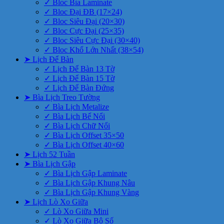
✓ Bloc Bìa Laminate
✓ Bloc Đại ĐB (17×24)
✓ Bloc Siêu Đại (20×30)
✓ Bloc Cực Đại (25×35)
✓ Bloc Siêu Cực Đại (30×40)
✓ Bloc Khổ Lớn Nhất (38×54)
➤ Lịch Để Bàn
✓ Lịch Để Bàn 13 Tờ
✓ Lịch Để Bàn 15 Tờ
✓ Lịch Để Bàn Đứng
➤ Bìa Lịch Treo Tường
✓ Bìa Lịch Metalize
✓ Bìa Lịch Bế Nổi
✓ Bìa Lịch Chữ Nổi
✓ Bìa Lịch Offset 35×50
✓ Bìa Lịch Offset 40×60
➤ Lịch 52 Tuần
➤ Bìa Lịch Gập
✓ Bìa Lịch Gập Laminate
✓ Bìa Lịch Gập Khung Nâu
✓ Bìa Lịch Gập Khung Vàng
➤ Lịch Lò Xo Giữa
✓ Lò Xo Giữa Mini
✓ Lò Xo Giữa Bộ Số