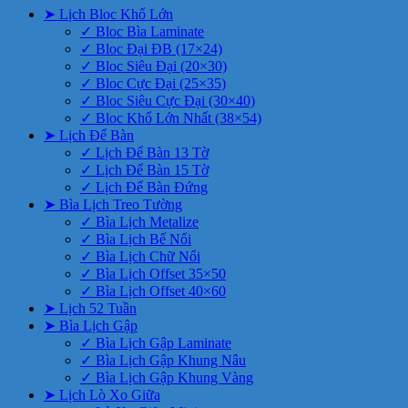
➤ Lịch Bloc Khổ Lớn
✓ Bloc Bìa Laminate
✓ Bloc Đại ĐB (17×24)
✓ Bloc Siêu Đại (20×30)
✓ Bloc Cực Đại (25×35)
✓ Bloc Siêu Cực Đại (30×40)
✓ Bloc Khổ Lớn Nhất (38×54)
➤ Lịch Để Bàn
✓ Lịch Để Bàn 13 Tờ
✓ Lịch Để Bàn 15 Tờ
✓ Lịch Để Bàn Đứng
➤ Bìa Lịch Treo Tường
✓ Bìa Lịch Metalize
✓ Bìa Lịch Bế Nổi
✓ Bìa Lịch Chữ Nổi
✓ Bìa Lịch Offset 35×50
✓ Bìa Lịch Offset 40×60
➤ Lịch 52 Tuần
➤ Bìa Lịch Gập
✓ Bìa Lịch Gập Laminate
✓ Bìa Lịch Gập Khung Nâu
✓ Bìa Lịch Gập Khung Vàng
➤ Lịch Lò Xo Giữa