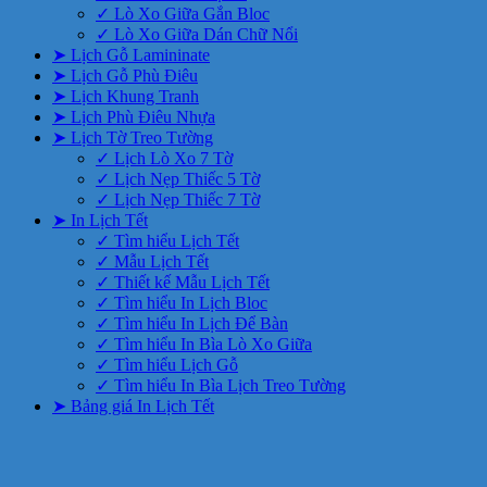
✓ Lò Xo Giữa Gắn Bloc
✓ Lò Xo Giữa Dán Chữ Nổi
➤ Lịch Gỗ Lamininate
➤ Lịch Gỗ Phù Điêu
➤ Lịch Khung Tranh
➤ Lịch Phù Điêu Nhựa
➤ Lịch Tờ Treo Tường
✓ Lịch Lò Xo 7 Tờ
✓ Lịch Nẹp Thiếc 5 Tờ
✓ Lịch Nẹp Thiếc 7 Tờ
➤ In Lịch Tết
✓ Tìm hiểu Lịch Tết
✓ Mẫu Lịch Tết
✓ Thiết kế Mẫu Lịch Tết
✓ Tìm hiểu In Lịch Bloc
✓ Tìm hiểu In Lịch Để Bàn
✓ Tìm hiểu In Bìa Lò Xo Giữa
✓ Tìm hiểu Lịch Gỗ
✓ Tìm hiểu In Bìa Lịch Treo Tường
➤ Bảng giá In Lịch Tết