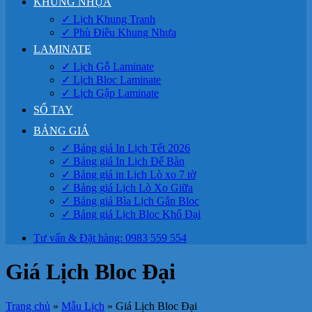
KHUNG NHỰA
✓ Lịch Khung Tranh
✓ Phù Điêu Khung Nhựa
LAMINATE
✓ Lịch Gỗ Laminate
✓ Lịch Bloc Laminate
✓ Lịch Gập Laminate
SỔ TAY
BẢNG GIÁ
✓ Bảng giá In Lịch Tết 2026
✓ Bảng giá In Lịch Để Bàn
✓ Bảng giá in Lịch Lò xo 7 tờ
✓ Bảng giá Lịch Lò Xo Giữa
✓ Bảng giá Bìa Lịch Gắn Bloc
✓ Bảng giá Lịch Bloc Khổ Đại
Tư vấn & Đặt hàng: 0983 559 554
Giá Lịch Bloc Đại
Trang chủ
»
Mẫu Lịch
»
Giá Lịch Bloc Đại