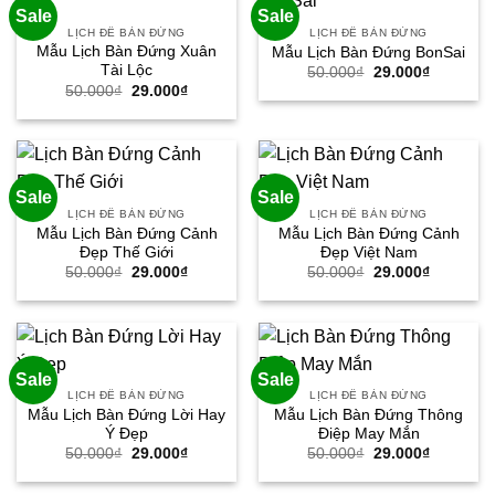
Sale
Sale
LỊCH ĐỂ BÀN ĐỨNG
LỊCH ĐỂ BÀN ĐỨNG
Mẫu Lịch Bàn Đứng Xuân
Mẫu Lịch Bàn Đứng BonSai
Tài Lộc
Giá
Giá
50.000
₫
29.000
₫
gốc
hiện
Giá
Giá
50.000
₫
29.000
₫
là:
tại
gốc
hiện
50.000₫.
là:
là:
tại
29.000₫.
50.000₫.
là:
29.000₫.
Sale
Sale
LỊCH ĐỂ BÀN ĐỨNG
LỊCH ĐỂ BÀN ĐỨNG
Mẫu Lịch Bàn Đứng Cảnh
Mẫu Lịch Bàn Đứng Cảnh
Đẹp Thế Giới
Đẹp Việt Nam
Giá
Giá
Giá
Giá
50.000
₫
29.000
₫
50.000
₫
29.000
₫
gốc
hiện
gốc
hiện
là:
tại
là:
tại
50.000₫.
là:
50.000₫.
là:
29.000₫.
29.000₫.
Sale
Sale
LỊCH ĐỂ BÀN ĐỨNG
LỊCH ĐỂ BÀN ĐỨNG
Mẫu Lịch Bàn Đứng Lời Hay
Mẫu Lịch Bàn Đứng Thông
Ý Đẹp
Điệp May Mắn
Giá
Giá
Giá
Giá
50.000
₫
29.000
₫
50.000
₫
29.000
₫
gốc
hiện
gốc
hiện
là:
tại
là:
tại