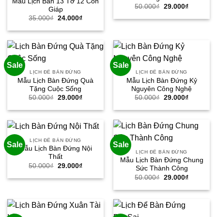
Mẫu Lịch Bàn 13 Tờ 12 Con
Giá
Giá
50.000
₫
29.000
₫
Giáp
gốc
hiện
Giá
Giá
35.000
₫
24.000
₫
là:
tại
gốc
hiện
50.000₫.
là:
là:
tại
29.000₫.
35.000₫.
là:
24.000₫.
Sale
Sale
LỊCH ĐỂ BÀN ĐỨNG
LỊCH ĐỂ BÀN ĐỨNG
Mẫu Lịch Bàn Đứng Quà
Mẫu Lịch Bàn Đứng Kỷ
Tặng Cuộc Sống
Nguyên Công Nghệ
Giá
Giá
Giá
Giá
50.000
₫
29.000
₫
50.000
₫
29.000
₫
gốc
hiện
gốc
hiện
là:
tại
là:
tại
50.000₫.
là:
50.000₫.
là:
29.000₫.
29.000₫.
LỊCH ĐỂ BÀN ĐỨNG
Sale
Sale
Mẫu Lịch Bàn Đứng Nội
LỊCH ĐỂ BÀN ĐỨNG
Thất
Mẫu Lịch Bàn Đứng Chung
Giá
Giá
50.000
₫
29.000
₫
Sức Thành Công
gốc
hiện
Giá
Giá
50.000
₫
29.000
₫
là:
tại
gốc
hiện
50.000₫.
là:
là:
tại
29.000₫.
50.000₫.
là:
29.000₫.