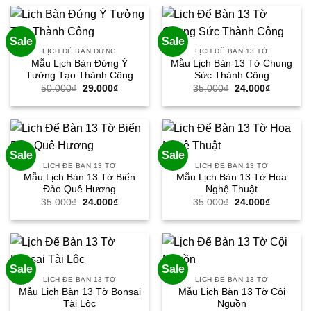
50.000₫.
là:
50.000₫.
là:
29.000₫.
29.000₫.
Sale
Sale
LỊCH ĐỂ BÀN ĐỨNG
LỊCH ĐỂ BÀN 13 TỜ
Mẫu Lịch Bàn Đứng Ý
Mẫu Lịch Bàn 13 Tờ Chung
Tưởng Tạo Thành Công
Sức Thành Công
Giá
Giá
Giá
Giá
50.000
₫
29.000
₫
35.000
₫
24.000
₫
gốc
hiện
gốc
hiện
là:
tại
là:
tại
50.000₫.
là:
35.000₫.
là:
29.000₫.
24.000₫.
Sale
Sale
LỊCH ĐỂ BÀN 13 TỜ
LỊCH ĐỂ BÀN 13 TỜ
Mẫu Lịch Bàn 13 Tờ Biển
Mẫu Lịch Bàn 13 Tờ Hoa
Đảo Quê Hương
Nghệ Thuật
Giá
Giá
Giá
Giá
35.000
₫
24.000
₫
35.000
₫
24.000
₫
gốc
hiện
gốc
hiện
là:
tại
là:
tại
35.000₫.
là:
35.000₫.
là:
24.000₫.
24.000₫.
Sale
Sale
LỊCH ĐỂ BÀN 13 TỜ
LỊCH ĐỂ BÀN 13 TỜ
Mẫu Lịch Bàn 13 Tờ Bonsai
Mẫu Lịch Bàn 13 Tờ Cội
Tài Lộc
Nguồn