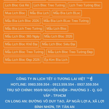
Lịch Bloc Giá Rẻ
Lịch Bloc Treo Tường
Lịch Treo Tường Bloc
Mua Lich Bloc
Mẫu Bìa Lịch
Mẫu Bìa Lịch BLoc
Mẫu Bìa Lịch Bloc 2026
Mẫu Bìa Lịch BLoc Treo Tường
Mẫu Bìa Lịch Treo Tường
Mẫu Lịch Bloc
Mẫu Lịch Bloc 365 Ngày
Mẫu Lịch Bloc 2026
Mẫu Lịch Bloc Khổ Đại
Mẫu Lịch Bloc Siêu Đại
Mẫu Lịch Bloc Treo Tường
Mẫu Lịch Bloc Treo Tường Đẹp
Mẫu Lịch Bloc Đẹp 2026
Ép Kim Bìa Lịch
CÔNG TY IN LỊCH TẾT © TƯƠNG LAI VIỆT ™☝️
HOTLINE: 0983.559.554 - 0913.559.554 - 0937.559.554
TRỤ SỞ CHÍNH: 950/9 NGUYỄN KIỆM - PHƯỜNG 3 - Q. GÒ
VẤP - TP.HCM
CN LONG AN: ĐƯỜNG VÕ DUY TẠO, ẤP NGÃI LỢI A, XÃ LỢI
BÌNH NHƠN, TP. TÂN AN