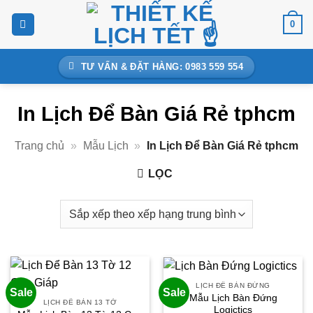
Bỏ
0
qua
nội
dung
TƯ VẤN & ĐẶT HÀNG: 0983 559 554
In Lịch Để Bàn Giá Rẻ tphcm
Trang chủ
»
Mẫu Lịch
»
In Lịch Để Bàn Giá Rẻ tphcm
LỌC
LỊCH ĐỂ BÀN ĐỨNG
Sale
Sale
Mẫu Lịch Bàn Đứng
LỊCH ĐỂ BÀN 13 TỜ
Logictics