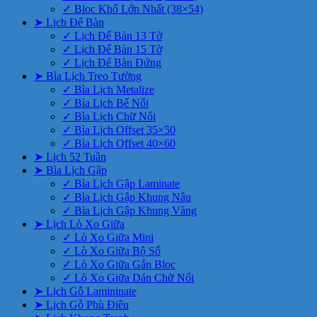
✓ Bloc Khổ Lớn Nhất (38×54)
➤ Lịch Để Bàn
✓ Lịch Để Bàn 13 Tờ
✓ Lịch Để Bàn 15 Tờ
✓ Lịch Để Bàn Đứng
➤ Bìa Lịch Treo Tường
✓ Bìa Lịch Metalize
✓ Bìa Lịch Bế Nổi
✓ Bìa Lịch Chữ Nổi
✓ Bìa Lịch Offset 35×50
✓ Bìa Lịch Offset 40×60
➤ Lịch 52 Tuần
➤ Bìa Lịch Gập
✓ Bìa Lịch Gập Laminate
✓ Bìa Lịch Gập Khung Nâu
✓ Bìa Lịch Gập Khung Vàng
➤ Lịch Lò Xo Giữa
✓ Lò Xo Giữa Mini
✓ Lò Xo Giữa Bộ Số
✓ Lò Xo Giữa Gắn Bloc
✓ Lò Xo Giữa Dán Chữ Nổi
➤ Lịch Gỗ Lamininate
➤ Lịch Gỗ Phù Điêu