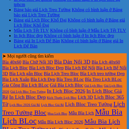
tphcm
Bảng báo giá Lịch Treo Tường
Không có bình luận
ở Bảng
báo giá Lịch Treo Tường
Bảng giá Lịch Bloc Khổ Đại
Không có bình luận
ở Bảng giá
Lịch Bloc Khổ Đại
Mẫu Lịch Tết TLV
Không có bình luận
ở Mẫu Lịch Tết TLV
In lịch Bloc đẹp
Không có bình luận
ở In lịch Bloc đẹp
Bảng giá In Lịch Để Bàn
Không có bình luận
ở Bảng giá In
Lịch Để Bàn
➤ Mọi người cũng tìm kiếm
Bìa Dán Nổi 3D
Bìa 40x60
Bìa Chữ Nổi 3D
Bìa Lịch 40x60
Bìa Lịch Bloc
Bìa Lịch Bloc Đẹp
Bìa Lịch Bế Nổi
Bìa Lịch Bế Nổi
3D
Bìa Lịch gắn Bloc
Bìa Lịch Treo Bloc
Bìa Lịch treo tường Đẹp
Bìa Lịch Xuân
Bìa Lịch Đẹp
Bìa Treo BLoc
Bìa Treo Lịch BLoc
Gia Công Bìa Lịch BLoc
Giá Bìa Lịch Bloc
Giá Lịch Bloc
Giá Lịch Bloc
In Lịch Bloc 2026
In Lịch Bloc Giá
2026
Giá Lịch Bloc Treo Tường
Rẻ
In Lịch Bloc Đẹp
Lịch Bloc 365
Lịch 3D
Kích Thước Lịch Bloc
Lịch
Tờ
Lịch Bloc Treo Tường
Lịch Bloc 2026 Giá Rẻ
Lịch Bloc Giá Rẻ
Mẫu Bìa
Treo Tường Bloc
Mẫu Bìa Lịch
Mua Lich Bloc
Lịch BLoc
Mẫu Bìa Lịch
Mẫu Bìa Lịch Bloc 2026