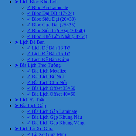
➤ Lịch Bloc Khổ Lớn
✓ Bloc Bìa Laminate
✓ Bloc Đại ĐB (17×24)
✓ Bloc Siêu Đại (20×30)
✓ Bloc Cực Đại (25×35)
✓ Bloc Siêu Cực Đại (30×40)
✓ Bloc Khổ Lớn Nhất (38×54)
➤ Lịch Để Bàn
✓ Lịch Để Bàn 13 Tờ
✓ Lịch Để Bàn 15 Tờ
✓ Lịch Để Bàn Đứng
➤ Bìa Lịch Treo Tường
✓ Bìa Lịch Metalize
✓ Bìa Lịch Bế Nổi
✓ Bìa Lịch Chữ Nổi
✓ Bìa Lịch Offset 35×50
✓ Bìa Lịch Offset 40×60
➤ Lịch 52 Tuần
➤ Bìa Lịch Gập
✓ Bìa Lịch Gập Laminate
✓ Bìa Lịch Gập Khung Nâu
✓ Bìa Lịch Gập Khung Vàng
➤ Lịch Lò Xo Giữa
✓ Lò Xo Giữa Mini