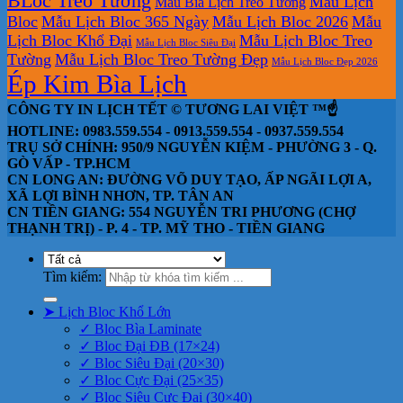
BLoc Treo Tường
Mẫu Lịch
Mẫu Bìa Lịch Treo Tường
Bloc
Mẫu Lịch Bloc 365 Ngày
Mẫu Lịch Bloc 2026
Mẫu
Lịch Bloc Khổ Đại
Mẫu Lịch Bloc Treo
Mẫu Lịch Bloc Siêu Đại
Tường
Mẫu Lịch Bloc Treo Tường Đẹp
Mẫu Lịch Bloc Đẹp 2026
Ép Kim Bìa Lịch
CÔNG TY IN LỊCH TẾT © TƯƠNG LAI VIỆT ™☝️
HOTLINE: 0983.559.554 - 0913.559.554 - 0937.559.554
TRỤ SỞ CHÍNH: 950/9 NGUYỄN KIỆM - PHƯỜNG 3 - Q.
GÒ VẤP - TP.HCM
CN LONG AN: ĐƯỜNG VÕ DUY TẠO, ẤP NGÃI LỢI A,
XÃ LỢI BÌNH NHƠN, TP. TÂN AN
CN TIỀN GIANG: 554 NGUYỄN TRI PHƯƠNG (CHỢ
THẠNH TRỊ) - P. 4 - TP. MỸ THO - TIỀN GIANG
Tìm kiếm:
➤ Lịch Bloc Khổ Lớn
✓ Bloc Bìa Laminate
✓ Bloc Đại ĐB (17×24)
✓ Bloc Siêu Đại (20×30)
✓ Bloc Cực Đại (25×35)
✓ Bloc Siêu Cực Đại (30×40)