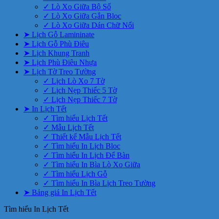
✓ Lò Xo Giữa Bộ Số
✓ Lò Xo Giữa Gắn Bloc
✓ Lò Xo Giữa Dán Chữ Nổi
➤ Lịch Gỗ Lamininate
➤ Lịch Gỗ Phù Điêu
➤ Lịch Khung Tranh
➤ Lịch Phù Điêu Nhựa
➤ Lịch Tờ Treo Tường
✓ Lịch Lò Xo 7 Tờ
✓ Lịch Nẹp Thiếc 5 Tờ
✓ Lịch Nẹp Thiếc 7 Tờ
➤ In Lịch Tết
✓ Tìm hiểu Lịch Tết
✓ Mẫu Lịch Tết
✓ Thiết kế Mẫu Lịch Tết
✓ Tìm hiểu In Lịch Bloc
✓ Tìm hiểu In Lịch Để Bàn
✓ Tìm hiểu In Bìa Lò Xo Giữa
✓ Tìm hiểu Lịch Gỗ
✓ Tìm hiểu In Bìa Lịch Treo Tường
➤ Bảng giá In Lịch Tết
Tìm hiểu In Lịch Tết