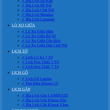
✓ Bìa Lịch Ép Kim
✓ Bìa Lịch Bế Nổi
✓ Bìa Lịch Chữ Nổi
✓ Bìa Lịch Metalize
✓ Bìa Lịch Laminate
LÒ XO GIỮA
✓ Lò Xo Giữa Mini
✓ Lò Xo Giữa Bộ Số
✓ Lò Xo Giữa Gắn Bloc
✓ Lò Xo Giữa Dán Chữ Nổi
LỊCH TỜ
✓ Lịch Lò Xo 7 Tờ
✓ Lịch Nẹp Thiếc 5 Tờ
✓ Lịch Nẹp Thiếc 7 Tờ
LỊCH GỖ
✓ Lịch Gỗ Lamina
✓ Phù Điêu Khung Gỗ
LỊCH GẬP
✓ Bìa Lịch Gập LAMINATE
✓ Bìa Lịch Gập Khung Nâu
✓ Bìa Lịch Gập Khung Vàng