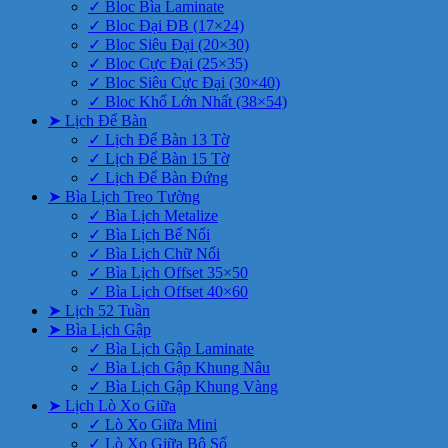
✓ Bloc Bìa Laminate
✓ Bloc Đại ĐB (17×24)
✓ Bloc Siêu Đại (20×30)
✓ Bloc Cực Đại (25×35)
✓ Bloc Siêu Cực Đại (30×40)
✓ Bloc Khổ Lớn Nhất (38×54)
➤ Lịch Để Bàn
✓ Lịch Để Bàn 13 Tờ
✓ Lịch Để Bàn 15 Tờ
✓ Lịch Để Bàn Đứng
➤ Bìa Lịch Treo Tường
✓ Bìa Lịch Metalize
✓ Bìa Lịch Bế Nổi
✓ Bìa Lịch Chữ Nổi
✓ Bìa Lịch Offset 35×50
✓ Bìa Lịch Offset 40×60
➤ Lịch 52 Tuần
➤ Bìa Lịch Gập
✓ Bìa Lịch Gập Laminate
✓ Bìa Lịch Gập Khung Nâu
✓ Bìa Lịch Gập Khung Vàng
➤ Lịch Lò Xo Giữa
✓ Lò Xo Giữa Mini
✓ Lò Xo Giữa Bộ Số