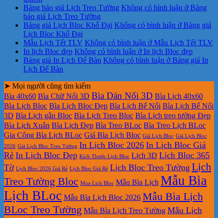
Bảng báo giá Lịch Treo Tường
Không có bình luận
ở Bảng
báo giá Lịch Treo Tường
Bảng giá Lịch Bloc Khổ Đại
Không có bình luận
ở Bảng giá
Lịch Bloc Khổ Đại
Mẫu Lịch Tết TLV
Không có bình luận
ở Mẫu Lịch Tết TLV
In lịch Bloc đẹp
Không có bình luận
ở In lịch Bloc đẹp
Bảng giá In Lịch Để Bàn
Không có bình luận
ở Bảng giá In
Lịch Để Bàn
➤ Mọi người cũng tìm kiếm
Bìa Dán Nổi 3D
Bìa 40x60
Bìa Chữ Nổi 3D
Bìa Lịch 40x60
Bìa Lịch Bloc
Bìa Lịch Bloc Đẹp
Bìa Lịch Bế Nổi
Bìa Lịch Bế Nổi
3D
Bìa Lịch gắn Bloc
Bìa Lịch Treo Bloc
Bìa Lịch treo tường Đẹp
Bìa Lịch Xuân
Bìa Lịch Đẹp
Bìa Treo BLoc
Bìa Treo Lịch BLoc
Gia Công Bìa Lịch BLoc
Giá Bìa Lịch Bloc
Giá Lịch Bloc
Giá Lịch Bloc
In Lịch Bloc 2026
In Lịch Bloc Giá
2026
Giá Lịch Bloc Treo Tường
Rẻ
In Lịch Bloc Đẹp
Lịch Bloc 365
Lịch 3D
Kích Thước Lịch Bloc
Lịch
Tờ
Lịch Bloc Treo Tường
Lịch Bloc 2026 Giá Rẻ
Lịch Bloc Giá Rẻ
Mẫu Bìa
Treo Tường Bloc
Mẫu Bìa Lịch
Mua Lich Bloc
Lịch BLoc
Mẫu Bìa Lịch
Mẫu Bìa Lịch Bloc 2026
BLoc Treo Tường
Mẫu Lịch
Mẫu Bìa Lịch Treo Tường