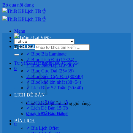
Bỏ qua nội dung
Menu
>
LỊCH BLOC
Tìm kiếm:
✓ Bloc Bìa Laminate
✓ Bloc Lịch Đại (17×24)
Tư vấn & Đặt hàng: 0983 559 554
✓ Bloc Siêu Đại (20×30)
0
✓ Bloc Cực Đại (25×35)
✓ Bloc Siêu Cực Đại (30×40)
✓ Bloc khổ lớn nhất (38×54)
✓ Lịch Bloc 52 Tuần (30×40)
LỊCH ĐỂ BÀN
✓ Lịch Để Bàn 13 Tờ
Chưa có sản phẩm trong giỏ hàng.
✓ Lịch Để Bàn 15 Tờ
Quay trở lại cửa hàng
✓ Lịch Để Bàn Đứng
BÌA LỊCH
0
✓ Bìa Lịch Offet