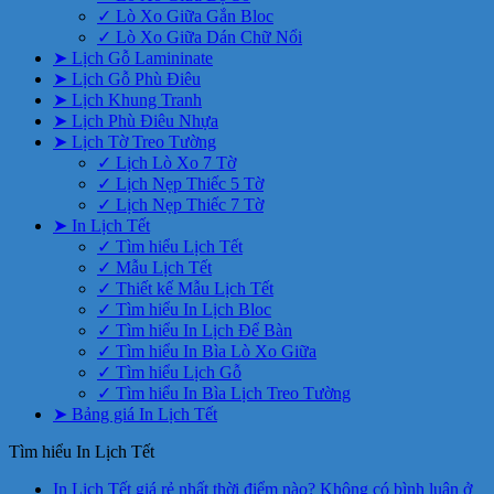
✓ Lò Xo Giữa Gắn Bloc
✓ Lò Xo Giữa Dán Chữ Nổi
➤ Lịch Gỗ Lamininate
➤ Lịch Gỗ Phù Điêu
➤ Lịch Khung Tranh
➤ Lịch Phù Điêu Nhựa
➤ Lịch Tờ Treo Tường
✓ Lịch Lò Xo 7 Tờ
✓ Lịch Nẹp Thiếc 5 Tờ
✓ Lịch Nẹp Thiếc 7 Tờ
➤ In Lịch Tết
✓ Tìm hiểu Lịch Tết
✓ Mẫu Lịch Tết
✓ Thiết kế Mẫu Lịch Tết
✓ Tìm hiểu In Lịch Bloc
✓ Tìm hiểu In Lịch Để Bàn
✓ Tìm hiểu In Bìa Lò Xo Giữa
✓ Tìm hiểu Lịch Gỗ
✓ Tìm hiểu In Bìa Lịch Treo Tường
➤ Bảng giá In Lịch Tết
Tìm hiểu In Lịch Tết
In Lịch Tết giá rẻ nhất thời điểm nào?
Không có bình luận
ở