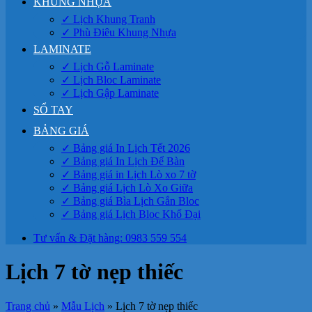
KHUNG NHỰA
✓ Lịch Khung Tranh
✓ Phù Điêu Khung Nhựa
LAMINATE
✓ Lịch Gỗ Laminate
✓ Lịch Bloc Laminate
✓ Lịch Gập Laminate
SỔ TAY
BẢNG GIÁ
✓ Bảng giá In Lịch Tết 2026
✓ Bảng giá In Lịch Để Bàn
✓ Bảng giá in Lịch Lò xo 7 tờ
✓ Bảng giá Lịch Lò Xo Giữa
✓ Bảng giá Bìa Lịch Gắn Bloc
✓ Bảng giá Lịch Bloc Khổ Đại
Tư vấn & Đặt hàng: 0983 559 554
Lịch 7 tờ nẹp thiếc
Trang chủ
»
Mẫu Lịch
»
Lịch 7 tờ nẹp thiếc