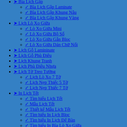
➤ Bìa Lịch Gập
✓ Bìa Lịch Gập Laminate
✓ Bìa Lịch Gập Khung Nâu
✓ Bìa Lịch Gập Khung Vàng
➤ Lịch Lò Xo Giữa
✓ Lò Xo Giữa Mini
✓ Lò Xo Giữa Bộ Số
✓ Lò Xo Giữa Gắn Bloc
✓ Lò Xo Giữa Dán Chữ Nổi
➤ Lịch Gỗ Lamininate
➤ Lịch Gỗ Phù Điêu
➤ Lịch Khung Tranh
➤ Lịch Phù Điêu Nhựa
➤ Lịch Tờ Treo Tường
✓ Lịch Lò Xo 7 Tờ
✓ Lịch Nẹp Thiếc 5 Tờ
✓ Lịch Nẹp Thiếc 7 Tờ
➤ In Lịch Tết
✓ Tìm hiểu Lịch Tết
✓ Mẫu Lịch Tết
✓ Thiết kế Mẫu Lịch Tết
✓ Tìm hiểu In Lịch Bloc
✓ Tìm hiểu In Lịch Để Bàn
✓ Tìm hiểu In Bìa Lò Xo Giữa