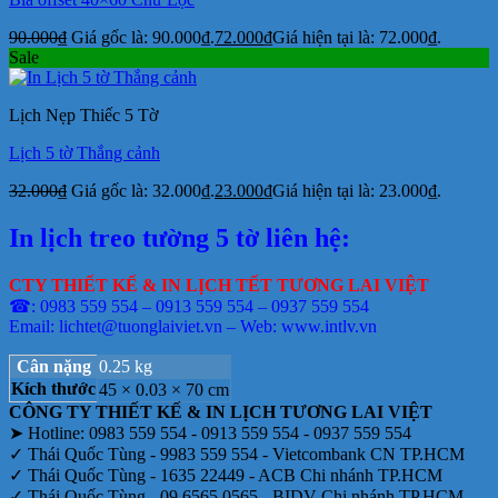
90.000
₫
Giá gốc là: 90.000₫.
72.000
₫
Giá hiện tại là: 72.000₫.
Sale
Lịch Nẹp Thiếc 5 Tờ
Lịch 5 tờ Thắng cảnh
32.000
₫
Giá gốc là: 32.000₫.
23.000
₫
Giá hiện tại là: 23.000₫.
In lịch treo tường 5 tờ liên hệ:
CTY THIẾT KẾ & IN LỊCH TẾT TƯƠNG LAI VIỆT
☎: 0983 559 554 – 0913 559 554 – 0937 559 554
Email: lichtet@tuonglaiviet.vn – Web: www.intlv.vn
Cân nặng
0.25 kg
Kích thước
45 × 0.03 × 70 cm
CÔNG TY THIẾT KẾ & IN LỊCH TƯƠNG LAI VIỆT
➤ Hotline: 0983 559 554 - 0913 559 554 - 0937 559 554
✓ Thái Quốc Tùng - 9983 559 554 - Vietcombank CN TP.HCM
✓ Thái Quốc Tùng - 1635 22449 - ACB Chi nhánh TP.HCM
✓ Thái Quốc Tùng - 09 6565 0565 - BIDV Chi nhánh TP.HCM