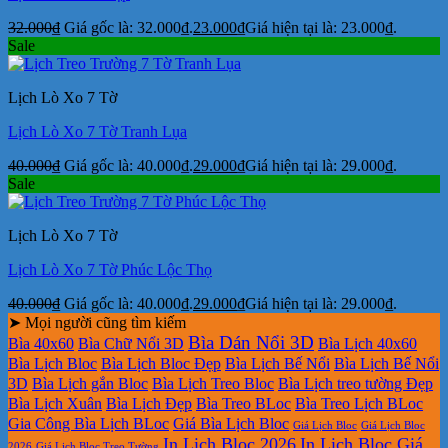
32.000
₫
Giá gốc là: 32.000₫.
23.000
₫
Giá hiện tại là: 23.000₫.
Sale
Lịch Lò Xo 7 Tờ
Lịch Lò Xo 7 Tờ Tranh Lụa
40.000
₫
Giá gốc là: 40.000₫.
29.000
₫
Giá hiện tại là: 29.000₫.
Sale
Lịch Lò Xo 7 Tờ
Lịch Lò Xo 7 Tờ Phúc Lộc Thọ
40.000
₫
Giá gốc là: 40.000₫.
29.000
₫
Giá hiện tại là: 29.000₫.
➤ Mọi người cũng tìm kiếm
Bìa Dán Nổi 3D
Bìa 40x60
Bìa Chữ Nổi 3D
Bìa Lịch 40x60
Bìa Lịch Bloc
Bìa Lịch Bloc Đẹp
Bìa Lịch Bế Nổi
Bìa Lịch Bế Nổi
3D
Bìa Lịch gắn Bloc
Bìa Lịch Treo Bloc
Bìa Lịch treo tường Đẹp
Bìa Lịch Xuân
Bìa Lịch Đẹp
Bìa Treo BLoc
Bìa Treo Lịch BLoc
Gia Công Bìa Lịch BLoc
Giá Bìa Lịch Bloc
Giá Lịch Bloc
Giá Lịch Bloc
In Lịch Bloc 2026
In Lịch Bloc Giá
2026
Giá Lịch Bloc Treo Tường