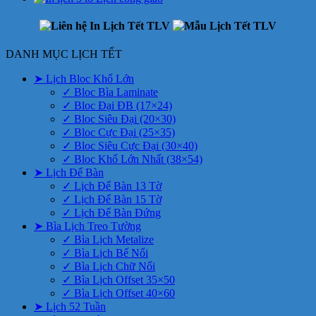
DANH MỤC LỊCH TẾT
➤ Lịch Bloc Khổ Lớn
✓ Bloc Bìa Laminate
✓ Bloc Đại ĐB (17×24)
✓ Bloc Siêu Đại (20×30)
✓ Bloc Cực Đại (25×35)
✓ Bloc Siêu Cực Đại (30×40)
✓ Bloc Khổ Lớn Nhất (38×54)
➤ Lịch Để Bàn
✓ Lịch Để Bàn 13 Tờ
✓ Lịch Để Bàn 15 Tờ
✓ Lịch Để Bàn Đứng
➤ Bìa Lịch Treo Tường
✓ Bìa Lịch Metalize
✓ Bìa Lịch Bế Nổi
✓ Bìa Lịch Chữ Nổi
✓ Bìa Lịch Offset 35×50
✓ Bìa Lịch Offset 40×60
➤ Lịch 52 Tuần