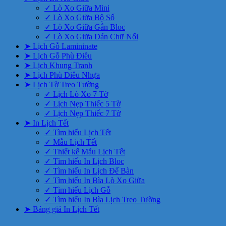
✓ Lò Xo Giữa Mini
✓ Lò Xo Giữa Bộ Số
✓ Lò Xo Giữa Gắn Bloc
✓ Lò Xo Giữa Dán Chữ Nổi
➤ Lịch Gỗ Lamininate
➤ Lịch Gỗ Phù Điêu
➤ Lịch Khung Tranh
➤ Lịch Phù Điêu Nhựa
➤ Lịch Tờ Treo Tường
✓ Lịch Lò Xo 7 Tờ
✓ Lịch Nẹp Thiếc 5 Tờ
✓ Lịch Nẹp Thiếc 7 Tờ
➤ In Lịch Tết
✓ Tìm hiểu Lịch Tết
✓ Mẫu Lịch Tết
✓ Thiết kế Mẫu Lịch Tết
✓ Tìm hiểu In Lịch Bloc
✓ Tìm hiểu In Lịch Để Bàn
✓ Tìm hiểu In Bìa Lò Xo Giữa
✓ Tìm hiểu Lịch Gỗ
✓ Tìm hiểu In Bìa Lịch Treo Tường
➤ Bảng giá In Lịch Tết