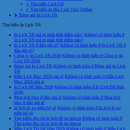
✓ Tìm hiểu Lịch Gỗ
✓ Tìm hiểu In Bìa Lịch Treo Tường
➤ Bảng giá In Lịch Tết
Tìm hiểu In Lịch Tết
In Lịch Tết giá rẻ nhất thời điểm nào?
Không có bình luận
ở
In Lịch Tết giá rẻ nhất thời điểm nào?
In Lịch Tết ở đâu giá rẻ?
Không có bình luận
ở In Lịch Tết ở
đâu giá rẻ?
Công ty In Lịch Tết 2026
Không có bình luận
ở Công ty In
Lịch Tết 2026
Bảng giá In Lịch Tết
Không có bình luận
ở Bảng giá In Lịch
Tết
Mẫu Lịch Bloc 2026 giá rẻ
Không có bình luận
ở Mẫu Lịch
Bloc 2026 giá rẻ
In Lịch Để Bàn 2026
Không có bình luận
ở In Lịch Để Bàn
2026
Mua lịch bloc ở đâu giá rẻ
Không có bình luận
ở Mua lịch
bloc ở đâu giá rẻ
In lịch lò xo giữa bộ số
Không có bình luận
ở In lịch lò xo
giữa bộ số
Tìm kiếm địa chỉ in lịch tết tại tphcm
Không có bình luận
ở
Tìm kiếm địa chỉ in lịch tết tại tphcm
Mẫu Lịch Tết Để Bàn 2026
Không có bình luận
ở Mẫu Lịch