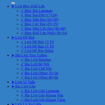
➤ Lịch Bloc Khổ Lớn
✓ Bloc Bìa Laminate
✓ Bloc Đại ĐB (17×24)
✓ Bloc Siêu Đại (20×30)
✓ Bloc Cực Đại (25×35)
✓ Bloc Siêu Cực Đại (30×40)
✓ Bloc Khổ Lớn Nhất (38×54)
➤ Lịch Để Bàn
✓ Lịch Để Bàn 13 Tờ
✓ Lịch Để Bàn 15 Tờ
✓ Lịch Để Bàn Đứng
➤ Bìa Lịch Treo Tường
✓ Bìa Lịch Metalize
✓ Bìa Lịch Bế Nổi
✓ Bìa Lịch Chữ Nổi
✓ Bìa Lịch Offset 35×50
✓ Bìa Lịch Offset 40×60
➤ Lịch 52 Tuần
➤ Bìa Lịch Gập
✓ Bìa Lịch Gập Laminate
✓ Bìa Lịch Gập Khung Nâu
✓ Bìa Lịch Gập Khung Vàng
➤ Lịch Lò Xo Giữa