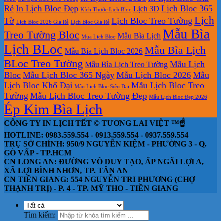
Rẻ
In Lịch Bloc Đẹp
Lịch Bloc 365
Lịch 3D
Kích Thước Lịch Bloc
Lịch
Tờ
Lịch Bloc Treo Tường
Lịch Bloc 2026 Giá Rẻ
Lịch Bloc Giá Rẻ
Mẫu Bìa
Treo Tường Bloc
Mẫu Bìa Lịch
Mua Lich Bloc
Lịch BLoc
Mẫu Bìa Lịch
Mẫu Bìa Lịch Bloc 2026
BLoc Treo Tường
Mẫu Lịch
Mẫu Bìa Lịch Treo Tường
Bloc
Mẫu Lịch Bloc 365 Ngày
Mẫu Lịch Bloc 2026
Mẫu
Lịch Bloc Khổ Đại
Mẫu Lịch Bloc Treo
Mẫu Lịch Bloc Siêu Đại
Tường
Mẫu Lịch Bloc Treo Tường Đẹp
Mẫu Lịch Bloc Đẹp 2026
Ép Kim Bìa Lịch
CÔNG TY IN LỊCH TẾT © TƯƠNG LAI VIỆT ™☝️
HOTLINE: 0983.559.554 - 0913.559.554 - 0937.559.554
TRỤ SỞ CHÍNH: 950/9 NGUYỄN KIỆM - PHƯỜNG 3 - Q.
GÒ VẤP - TP.HCM
CN LONG AN: ĐƯỜNG VÕ DUY TẠO, ẤP NGÃI LỢI A,
XÃ LỢI BÌNH NHƠN, TP. TÂN AN
CN TIỀN GIANG: 554 NGUYỄN TRI PHƯƠNG (CHỢ
THẠNH TRỊ) - P. 4 - TP. MỸ THO - TIỀN GIANG
Tìm kiếm: