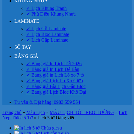
KHUNG NHỰA
✓ Lịch Khung Tranh
✓ Phù Điêu Khung Nhựa
LAMINATE
✓ Lịch Gỗ Laminate
✓ Lịch Bloc Laminate
✓ Lịch Gập Laminate
SỔ TAY
BẢNG GIÁ
✓ Bảng giá In Lịch Tết 2026
✓ Bảng giá In Lịch Để Bàn
✓ Bảng giá in Lịch Lò xo 7 tờ
✓ Bảng giá Lịch Lò Xo Giữa
✓ Bảng giá Bìa Lịch Gắn Bloc
✓ Bảng giá Lịch Bloc Khổ Đại
Tư vấn & Đặt hàng: 0983 559 554
Trang chủ
»
Mẫu Lịch
»
MẪU LỊCH TỜ TREO TƯỜNG
»
Lịch
Nẹp Thiếc 5 Tờ
»
Lịch 5 tờ Dáng việt