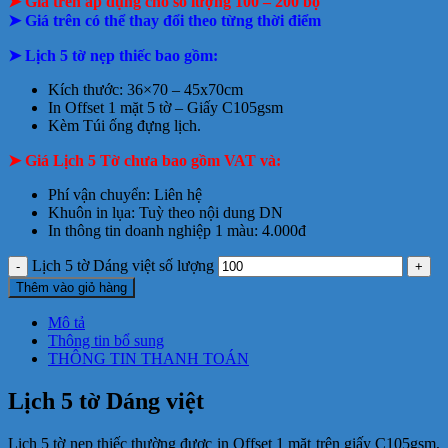
➤ Giá trên áp dụng cho số lượng 100 – 200 bộ
➤ Giá trên có thể thay đổi theo từng thời điểm
➤ Lịch 5 tờ nẹp thiếc bao gồm:
Kích thước: 36×70 – 45x70cm
In Offset 1 mặt 5 tờ – Giấy C105gsm
Kèm Túi ống đựng lịch.
➤ Giá Lịch 5 Tờ chưa bao gồm VAT và:
Phí vận chuyển: Liên hệ
Khuôn in lụa: Tuỳ theo nội dung DN
In thông tin doanh nghiệp 1 màu: 4.000đ
Lịch 5 tờ Dáng việt số lượng
Thêm vào giỏ hàng
Mô tả
Thông tin bổ sung
THÔNG TIN THANH TOÁN
Lịch 5 tờ Dáng việt
Lịch 5 tờ nẹp thiếc thường được in Offset 1 mặt trên giấy C105gsm,