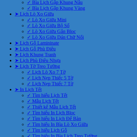
✓ Bìa Lịch Gập Khung Nâu
✓ Bìa Lịch Gập Khung Vàng
➤ Lịch Lò Xo Giữa
✓ Lò Xo Giữa Mini
✓ Lò Xo Giữa Bộ Số
✓ Lò Xo Giữa Gắn Bloc
✓ Lò Xo Giữa Dán Chữ Nổi
➤ Lịch Gỗ Lamininate
➤ Lịch Gỗ Phù Điêu
➤ Lịch Khung Tranh
➤ Lịch Phù Điêu Nhựa
➤ Lịch Tờ Treo Tường
✓ Lịch Lò Xo 7 Tờ
✓ Lịch Nẹp Thiếc 5 Tờ
✓ Lịch Nẹp Thiếc 7 Tờ
➤ In Lịch Tết
✓ Tìm hiểu Lịch Tết
✓ Mẫu Lịch Tết
✓ Thiết kế Mẫu Lịch Tết
✓ Tìm hiểu In Lịch Bloc
✓ Tìm hiểu In Lịch Để Bàn
✓ Tìm hiểu In Bìa Lò Xo Giữa
✓ Tìm hiểu Lịch Gỗ
✓ Tìm hiểu In Bìa Lịch Treo Tường