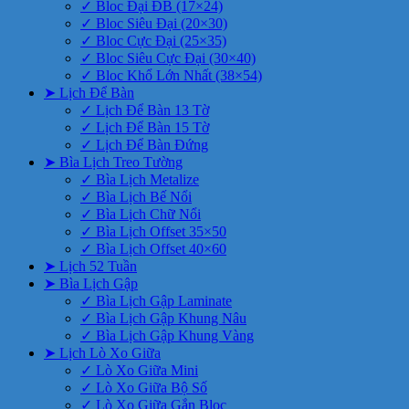
✓ Bloc Đại ĐB (17×24)
✓ Bloc Siêu Đại (20×30)
✓ Bloc Cực Đại (25×35)
✓ Bloc Siêu Cực Đại (30×40)
✓ Bloc Khổ Lớn Nhất (38×54)
➤ Lịch Để Bàn
✓ Lịch Để Bàn 13 Tờ
✓ Lịch Để Bàn 15 Tờ
✓ Lịch Để Bàn Đứng
➤ Bìa Lịch Treo Tường
✓ Bìa Lịch Metalize
✓ Bìa Lịch Bế Nổi
✓ Bìa Lịch Chữ Nổi
✓ Bìa Lịch Offset 35×50
✓ Bìa Lịch Offset 40×60
➤ Lịch 52 Tuần
➤ Bìa Lịch Gập
✓ Bìa Lịch Gập Laminate
✓ Bìa Lịch Gập Khung Nâu
✓ Bìa Lịch Gập Khung Vàng
➤ Lịch Lò Xo Giữa
✓ Lò Xo Giữa Mini
✓ Lò Xo Giữa Bộ Số
✓ Lò Xo Giữa Gắn Bloc