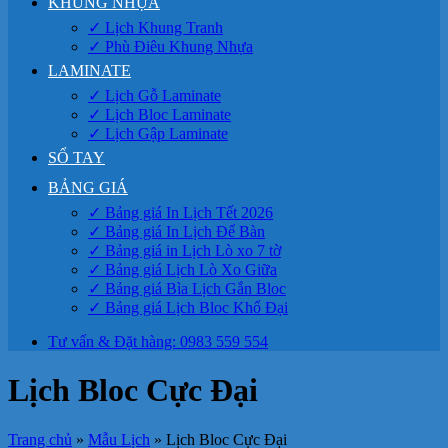
KHUNG NHỰA
✓ Lịch Khung Tranh
✓ Phù Điêu Khung Nhựa
LAMINATE
✓ Lịch Gỗ Laminate
✓ Lịch Bloc Laminate
✓ Lịch Gập Laminate
SỔ TAY
BẢNG GIÁ
✓ Bảng giá In Lịch Tết 2026
✓ Bảng giá In Lịch Để Bàn
✓ Bảng giá in Lịch Lò xo 7 tờ
✓ Bảng giá Lịch Lò Xo Giữa
✓ Bảng giá Bìa Lịch Gắn Bloc
✓ Bảng giá Lịch Bloc Khổ Đại
Tư vấn & Đặt hàng: 0983 559 554
Lịch Bloc Cực Đại
Trang chủ
»
Mẫu Lịch
»
Lịch Bloc Cực Đại