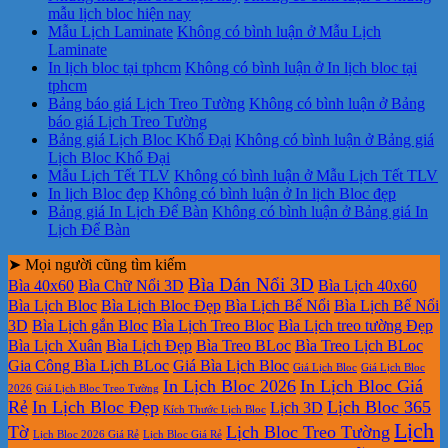
mẫu lịch bloc hiện nay
Mẫu Lịch Laminate
Không có bình luận
ở Mẫu Lịch
Laminate
In lịch bloc tại tphcm
Không có bình luận
ở In lịch bloc tại
tphcm
Bảng báo giá Lịch Treo Tường
Không có bình luận
ở Bảng
báo giá Lịch Treo Tường
Bảng giá Lịch Bloc Khổ Đại
Không có bình luận
ở Bảng giá
Lịch Bloc Khổ Đại
Mẫu Lịch Tết TLV
Không có bình luận
ở Mẫu Lịch Tết TLV
In lịch Bloc đẹp
Không có bình luận
ở In lịch Bloc đẹp
Bảng giá In Lịch Để Bàn
Không có bình luận
ở Bảng giá In
Lịch Để Bàn
➤ Mọi người cũng tìm kiếm
Bìa Dán Nổi 3D
Bìa 40x60
Bìa Chữ Nổi 3D
Bìa Lịch 40x60
Bìa Lịch Bloc
Bìa Lịch Bloc Đẹp
Bìa Lịch Bế Nổi
Bìa Lịch Bế Nổi
3D
Bìa Lịch gắn Bloc
Bìa Lịch Treo Bloc
Bìa Lịch treo tường Đẹp
Bìa Lịch Xuân
Bìa Lịch Đẹp
Bìa Treo BLoc
Bìa Treo Lịch BLoc
Gia Công Bìa Lịch BLoc
Giá Bìa Lịch Bloc
Giá Lịch Bloc
Giá Lịch Bloc
In Lịch Bloc 2026
In Lịch Bloc Giá
2026
Giá Lịch Bloc Treo Tường
Rẻ
In Lịch Bloc Đẹp
Lịch Bloc 365
Lịch 3D
Kích Thước Lịch Bloc
Lịch
Tờ
Lịch Bloc Treo Tường
Lịch Bloc 2026 Giá Rẻ
Lịch Bloc Giá Rẻ