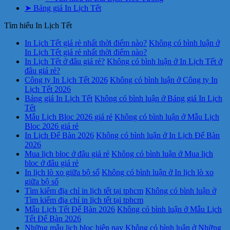
➤ Bảng giá In Lịch Tết
Tìm hiểu In Lịch Tết
In Lịch Tết giá rẻ nhất thời điểm nào?
Không có bình luận
ở
In Lịch Tết giá rẻ nhất thời điểm nào?
In Lịch Tết ở đâu giá rẻ?
Không có bình luận
ở In Lịch Tết ở
đâu giá rẻ?
Công ty In Lịch Tết 2026
Không có bình luận
ở Công ty In
Lịch Tết 2026
Bảng giá In Lịch Tết
Không có bình luận
ở Bảng giá In Lịch
Tết
Mẫu Lịch Bloc 2026 giá rẻ
Không có bình luận
ở Mẫu Lịch
Bloc 2026 giá rẻ
In Lịch Để Bàn 2026
Không có bình luận
ở In Lịch Để Bàn
2026
Mua lịch bloc ở đâu giá rẻ
Không có bình luận
ở Mua lịch
bloc ở đâu giá rẻ
In lịch lò xo giữa bộ số
Không có bình luận
ở In lịch lò xo
giữa bộ số
Tìm kiếm địa chỉ in lịch tết tại tphcm
Không có bình luận
ở
Tìm kiếm địa chỉ in lịch tết tại tphcm
Mẫu Lịch Tết Để Bàn 2026
Không có bình luận
ở Mẫu Lịch
Tết Để Bàn 2026
Những mẫu lịch bloc hiện nay
Không có bình luận
ở Những