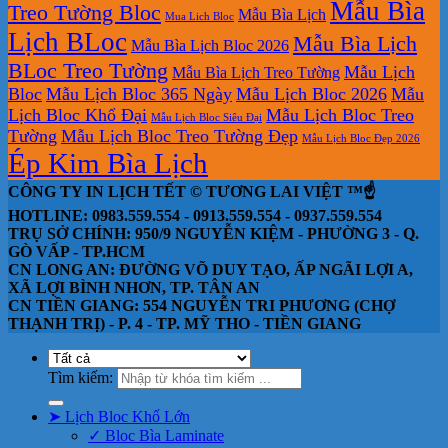
Mẫu Bìa
Treo Tường Bloc
Mẫu Bìa Lịch
Mua Lich Bloc
Lịch BLoc
Mẫu Bìa Lịch
Mẫu Bìa Lịch Bloc 2026
BLoc Treo Tường
Mẫu Lịch
Mẫu Bìa Lịch Treo Tường
Bloc
Mẫu Lịch Bloc 365 Ngày
Mẫu Lịch Bloc 2026
Mẫu
Lịch Bloc Khổ Đại
Mẫu Lịch Bloc Treo
Mẫu Lịch Bloc Siêu Đại
Tường
Mẫu Lịch Bloc Treo Tường Đẹp
Mẫu Lịch Bloc Đẹp 2026
Ép Kim Bìa Lịch
CÔNG TY IN LỊCH TẾT © TƯƠNG LAI VIỆT ™☝️
HOTLINE: 0983.559.554 - 0913.559.554 - 0937.559.554
TRỤ SỞ CHÍNH: 950/9 NGUYỄN KIỆM - PHƯỜNG 3 - Q.
GÒ VẤP - TP.HCM
CN LONG AN: ĐƯỜNG VÕ DUY TẠO, ẤP NGÃI LỢI A,
XÃ LỢI BÌNH NHƠN, TP. TÂN AN
CN TIỀN GIANG: 554 NGUYỄN TRI PHƯƠNG (CHỢ
THẠNH TRỊ) - P. 4 - TP. MỸ THO - TIỀN GIANG
Tìm kiếm:
➤ Lịch Bloc Khổ Lớn
✓ Bloc Bìa Laminate