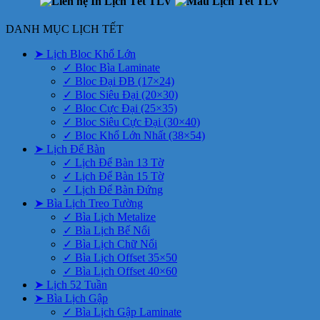
DANH MỤC LỊCH TẾT
➤ Lịch Bloc Khổ Lớn
✓ Bloc Bìa Laminate
✓ Bloc Đại ĐB (17×24)
✓ Bloc Siêu Đại (20×30)
✓ Bloc Cực Đại (25×35)
✓ Bloc Siêu Cực Đại (30×40)
✓ Bloc Khổ Lớn Nhất (38×54)
➤ Lịch Để Bàn
✓ Lịch Để Bàn 13 Tờ
✓ Lịch Để Bàn 15 Tờ
✓ Lịch Để Bàn Đứng
➤ Bìa Lịch Treo Tường
✓ Bìa Lịch Metalize
✓ Bìa Lịch Bế Nổi
✓ Bìa Lịch Chữ Nổi
✓ Bìa Lịch Offset 35×50
✓ Bìa Lịch Offset 40×60
➤ Lịch 52 Tuần
➤ Bìa Lịch Gập
✓ Bìa Lịch Gập Laminate