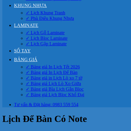
KHUNG NHỰA
✓ Lịch Khung Tranh
✓ Phù Điêu Khung Nhựa
LAMINATE
✓ Lịch Gỗ Laminate
✓ Lịch Bloc Laminate
✓ Lịch Gập Laminate
SỔ TAY
BẢNG GIÁ
✓ Bảng giá In Lịch Tết 2026
✓ Bảng giá In Lịch Để Bàn
✓ Bảng giá in Lịch Lò xo 7 tờ
✓ Bảng giá Lịch Lò Xo Giữa
✓ Bảng giá Bìa Lịch Gắn Bloc
✓ Bảng giá Lịch Bloc Khổ Đại
Tư vấn & Đặt hàng: 0983 559 554
Lịch Để Bàn Có Note