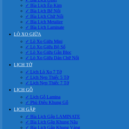
✓ Bìa Lịch Ép Kim
✓ Bìa Lịch Bế Nổi
✓ Bìa Lịch Chữ Nổi
✓ Bìa Lịch Metalize
✓ Bìa Lịch Laminate
LÒ XO GIỮA
✓ Lò Xo Giữa Mini
✓ Lò Xo Giữa Bộ Số
✓ Lò Xo Giữa Gắn Bloc
✓ Lò Xo Giữa Dán Chữ Nổi
LỊCH TỜ
✓ Lịch Lò Xo 7 Tờ
✓ Lịch Nẹp Thiếc 5 Tờ
✓ Lịch Nẹp Thiếc 7 Tờ
LỊCH GỖ
✓ Lịch Gỗ Lamina
✓ Phù Điêu Khung Gỗ
LỊCH GẬP
✓ Bìa Lịch Gập LAMINATE
✓ Bìa Lịch Gập Khung Nâu
✓ Bìa Lịch Gập Khung Vàng