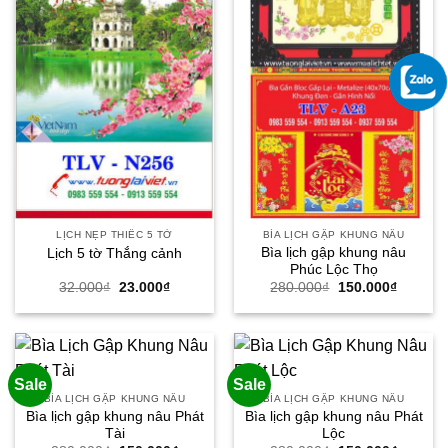
LỊCH NẸP THIẾC 5 TỜ
BÌA LỊCH GẬP KHUNG NÂU
Bìa lịch gập khung nâu
Lịch 5 tờ Thắng cảnh
Phúc Lộc Thọ
Giá
Giá
Giá
Giá
32.000
₫
23.000
₫
280.000
₫
150.000
₫
gốc
hiện
gốc
hiện
là:
tại
là:
tại
32.000₫.
là:
280.000₫.
là:
23.000₫.
150.000
Sale
Sale
BÌA LỊCH GẬP KHUNG NÂU
BÌA LỊCH GẬP KHUNG NÂU
Bìa lịch gập khung nâu Phát
Bìa lịch gập khung nâu Phát
Tài
Lộc