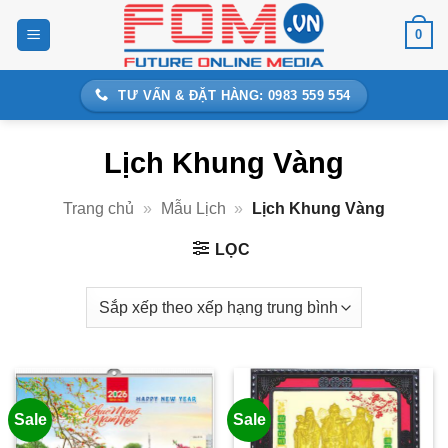
Bỏ
0
qua
nội
dung
TƯ VẤN & ĐẶT HÀNG: 0983 559 554
Lịch Khung Vàng
Trang chủ
»
Mẫu Lịch
»
Lịch Khung Vàng
LỌC
Sale
Sale