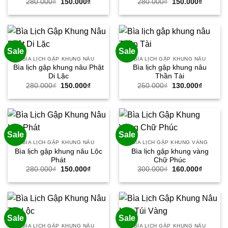
Giá
Giá
Giá
Giá
280.000
₫
150.000
₫
280.000
₫
150.000
₫
gốc
hiện
gốc
hiện
là:
tại
là:
tại
280.000₫.
là:
280.000₫.
là:
150.000₫.
150.000
Sale
Sale
BÌA LỊCH GẬP KHUNG NÂU
BÌA LỊCH GẬP KHUNG NÂU
Bìa lịch gập khung nâu Phật
Bìa lịch gập khung nâu
Di Lặc
Thần Tài
Giá
Giá
Giá
Giá
280.000
₫
150.000
₫
250.000
₫
130.000
₫
gốc
hiện
gốc
hiện
là:
tại
là:
tại
280.000₫.
là:
250.000₫.
là:
150.000₫.
130.000
Sale
Sale
BÌA LỊCH GẬP KHUNG NÂU
BÌA LỊCH GẬP KHUNG VÀNG
Bìa lịch gập khung nâu Lộc
Bìa lịch gập khung vàng
Phát
Chữ Phúc
Giá
Giá
Giá
Giá
280.000
₫
150.000
₫
300.000
₫
160.000
₫
gốc
hiện
gốc
hiện
là:
tại
là:
tại
280.000₫.
là:
300.000₫.
là:
150.000₫.
160.000
Sale
Sale
BÌA LỊCH GẬP KHUNG NÂU
BÌA LỊCH GẬP KHUNG NÂU