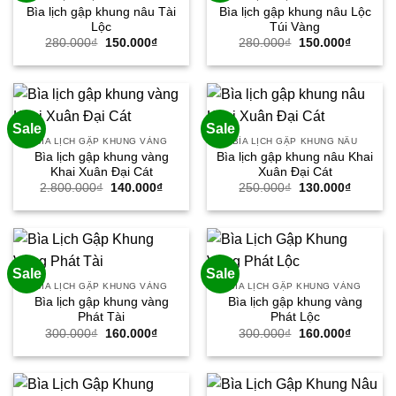
Bìa lịch gập khung nâu Tài
Bìa lịch gập khung nâu Lộc
Lộc
Túi Vàng
Giá
Giá
Giá
Giá
280.000
₫
150.000
₫
280.000
₫
150.000
₫
gốc
hiện
gốc
hiện
là:
tại
là:
tại
280.000₫.
là:
280.000₫.
là:
150.000₫.
150.000
Sale
Sale
BÌA LỊCH GẬP KHUNG VÀNG
BÌA LỊCH GẬP KHUNG NÂU
Bìa lịch gập khung vàng
Bìa lịch gập khung nâu Khai
Khai Xuân Đại Cát
Xuân Đại Cát
Giá
Giá
Giá
Giá
2.800.000
₫
140.000
₫
250.000
₫
130.000
₫
gốc
hiện
gốc
hiện
là:
tại
là:
tại
2.800.000₫.
là:
250.000₫.
là:
140.000₫.
130.000
Sale
Sale
BÌA LỊCH GẬP KHUNG VÀNG
BÌA LỊCH GẬP KHUNG VÀNG
Bìa lịch gập khung vàng
Bìa lịch gập khung vàng
Phát Tài
Phát Lộc
Giá
Giá
Giá
Giá
300.000
₫
160.000
₫
300.000
₫
160.000
₫
gốc
hiện
gốc
hiện
là:
tại
là:
tại
300.000₫.
là:
300.000₫.
là:
160.000₫.
160.000