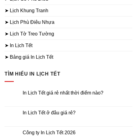
➤ Lịch Khung Tranh
➤ Lịch Phù Điêu Nhựa
➤ Lịch Tờ Treo Tường
➤ In Lịch Tết
➤ Bảng giá In Lịch Tết
TÌM HIỂU IN LỊCH TẾT
In Lịch Tết giá rẻ nhất thời điểm nào?
Không
có
bình
luận
In Lịch Tết ở đâu giá rẻ?
ở
In
Không
Lịch
có
Tết
bình
giá
luận
Công ty In Lịch Tết 2026
rẻ
ở