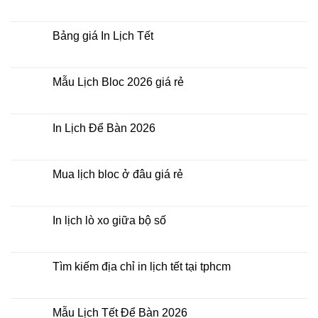
nhất
In
Không
thời
Lịch
có
điểm
Tết
bình
nào?
ở
luận
Bảng giá In Lịch Tết
đâu
ở
giá
Công
Không
rẻ?
ty
có
In
bình
Lịch
luận
Mẫu Lịch Bloc 2026 giá rẻ
Tết
ở
2026
Bảng
Không
giá
có
In
bình
Lịch
luận
In Lịch Để Bàn 2026
Tết
ở
Mẫu
Không
Lịch
có
Bloc
bình
2026
luận
Mua lịch bloc ở đâu giá rẻ
giá
ở
rẻ
In
Không
Lịch
có
Để
bình
Bàn
luận
In lịch lò xo giữa bộ số
2026
ở
Mua
Không
lịch
có
bloc
bình
ở
luận
Tìm kiếm địa chỉ in lịch tết tại tphcm
đâu
ở
giá
In
Không
rẻ
lịch
có
lò
bình
xo
luận
Mẫu Lịch Tết Để Bàn 2026
giữa
ở