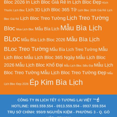
Bloc 2026
In Lịch Bloc Giá Rẻ
In Lịch Bloc Đẹp
Kích
Lịch Bloc 365 Tờ
Lịch 3D
Thước Lịch Bloc
Lịch Bloc 2026 Giá Rẻ
Lịch
Lịch Treo Tường
Lịch Bloc Treo Tường
Bloc Giá Rẻ
Mẫu Bìa Lịch
Bloc
Mẫu Bìa Lịch
Mua Lich Bloc
BLoc
Mẫu Bìa Lịch
Mẫu Bìa Lịch Bloc 2026
BLoc Treo Tường
Mẫu
Mẫu Bìa Lịch Treo Tường
Lịch Bloc
Mẫu Lịch Bloc 365 Ngày
Mẫu Lịch Bloc
2026
Mẫu Lịch Bloc Khổ Đại
Mẫu Lịch
Mẫu Lịch Bloc Siêu Đại
Bloc Treo Tường
Mẫu Lịch Bloc Treo Tường Đẹp
Mẫu
Ép Kim Bìa Lịch
Lịch Bloc Đẹp 2026
CÔNG TY IN LỊCH TẾT © TƯƠNG LAI VIỆT ™☝️
HOTLINE: 0983.559.554 - 0913.559.554 - 0937.559.554
TRỤ SỞ CHÍNH: 950/9 NGUYỄN KIỆM - PHƯỜNG 3 - Q. GÒ