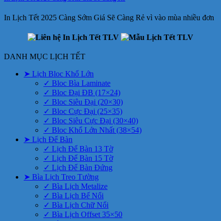
In Lịch Tết 2025 Càng Sớm Giá Sẽ Càng Rẻ vì vào mùa nhiều đơn
DANH MỤC LỊCH TẾT
➤ Lịch Bloc Khổ Lớn
✓ Bloc Bìa Laminate
✓ Bloc Đại ĐB (17×24)
✓ Bloc Siêu Đại (20×30)
✓ Bloc Cực Đại (25×35)
✓ Bloc Siêu Cực Đại (30×40)
✓ Bloc Khổ Lớn Nhất (38×54)
➤ Lịch Để Bàn
✓ Lịch Để Bàn 13 Tờ
✓ Lịch Để Bàn 15 Tờ
✓ Lịch Để Bàn Đứng
➤ Bìa Lịch Treo Tường
✓ Bìa Lịch Metalize
✓ Bìa Lịch Bế Nổi
✓ Bìa Lịch Chữ Nổi
✓ Bìa Lịch Offset 35×50