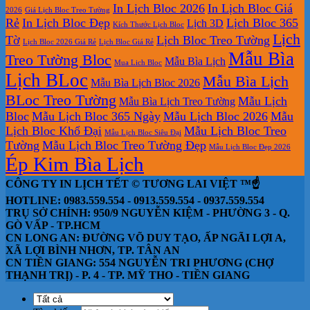
In Lịch Bloc 2026
In Lịch Bloc Giá
2026
Giá Lịch Bloc Treo Tường
Rẻ
In Lịch Bloc Đẹp
Lịch Bloc 365
Lịch 3D
Kích Thước Lịch Bloc
Lịch
Tờ
Lịch Bloc Treo Tường
Lịch Bloc 2026 Giá Rẻ
Lịch Bloc Giá Rẻ
Mẫu Bìa
Treo Tường Bloc
Mẫu Bìa Lịch
Mua Lich Bloc
Lịch BLoc
Mẫu Bìa Lịch
Mẫu Bìa Lịch Bloc 2026
BLoc Treo Tường
Mẫu Lịch
Mẫu Bìa Lịch Treo Tường
Bloc
Mẫu Lịch Bloc 365 Ngày
Mẫu Lịch Bloc 2026
Mẫu
Lịch Bloc Khổ Đại
Mẫu Lịch Bloc Treo
Mẫu Lịch Bloc Siêu Đại
Tường
Mẫu Lịch Bloc Treo Tường Đẹp
Mẫu Lịch Bloc Đẹp 2026
Ép Kim Bìa Lịch
CÔNG TY IN LỊCH TẾT © TƯƠNG LAI VIỆT ™☝️
HOTLINE: 0983.559.554 - 0913.559.554 - 0937.559.554
TRỤ SỞ CHÍNH: 950/9 NGUYỄN KIỆM - PHƯỜNG 3 - Q.
GÒ VẤP - TP.HCM
CN LONG AN: ĐƯỜNG VÕ DUY TẠO, ẤP NGÃI LỢI A,
XÃ LỢI BÌNH NHƠN, TP. TÂN AN
CN TIỀN GIANG: 554 NGUYỄN TRI PHƯƠNG (CHỢ
THẠNH TRỊ) - P. 4 - TP. MỸ THO - TIỀN GIANG