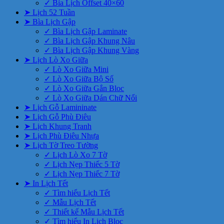
✓ Bìa Lịch Offset 40×60
➤ Lịch 52 Tuần
➤ Bìa Lịch Gập
✓ Bìa Lịch Gập Laminate
✓ Bìa Lịch Gập Khung Nâu
✓ Bìa Lịch Gập Khung Vàng
➤ Lịch Lò Xo Giữa
✓ Lò Xo Giữa Mini
✓ Lò Xo Giữa Bộ Số
✓ Lò Xo Giữa Gắn Bloc
✓ Lò Xo Giữa Dán Chữ Nổi
➤ Lịch Gỗ Lamininate
➤ Lịch Gỗ Phù Điêu
➤ Lịch Khung Tranh
➤ Lịch Phù Điêu Nhựa
➤ Lịch Tờ Treo Tường
✓ Lịch Lò Xo 7 Tờ
✓ Lịch Nẹp Thiếc 5 Tờ
✓ Lịch Nẹp Thiếc 7 Tờ
➤ In Lịch Tết
✓ Tìm hiểu Lịch Tết
✓ Mẫu Lịch Tết
✓ Thiết kế Mẫu Lịch Tết
✓ Tìm hiểu In Lịch Bloc