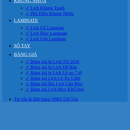
KHUNG NHỰA
✓ Lịch Khung Tranh
✓ Phù Điêu Khung Nhựa
LAMINATE
✓ Lịch Gỗ Laminate
✓ Lịch Bloc Laminate
✓ Lịch Gập Laminate
SỔ TAY
BẢNG GIÁ
✓ Bảng giá In Lịch Tết 2026
✓ Bảng giá In Lịch Để Bàn
✓ Bảng giá in Lịch Lò xo 7 tờ
✓ Bảng giá Lịch Lò Xo Giữa
✓ Bảng giá Bìa Lịch Gắn Bloc
✓ Bảng giá Lịch Bloc Khổ Đại
Tư vấn & Đặt hàng: 0983 559 554