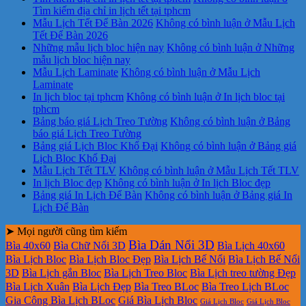
Tìm kiếm địa chỉ in lịch tết tại tphcm
Mẫu Lịch Tết Để Bàn 2026
Không có bình luận
ở Mẫu Lịch
Tết Để Bàn 2026
Những mẫu lịch bloc hiện nay
Không có bình luận
ở Những
mẫu lịch bloc hiện nay
Mẫu Lịch Laminate
Không có bình luận
ở Mẫu Lịch
Laminate
In lịch bloc tại tphcm
Không có bình luận
ở In lịch bloc tại
tphcm
Bảng báo giá Lịch Treo Tường
Không có bình luận
ở Bảng
báo giá Lịch Treo Tường
Bảng giá Lịch Bloc Khổ Đại
Không có bình luận
ở Bảng giá
Lịch Bloc Khổ Đại
Mẫu Lịch Tết TLV
Không có bình luận
ở Mẫu Lịch Tết TLV
In lịch Bloc đẹp
Không có bình luận
ở In lịch Bloc đẹp
Bảng giá In Lịch Để Bàn
Không có bình luận
ở Bảng giá In
Lịch Để Bàn
➤ Mọi người cũng tìm kiếm
Bìa Dán Nổi 3D
Bìa 40x60
Bìa Chữ Nổi 3D
Bìa Lịch 40x60
Bìa Lịch Bloc
Bìa Lịch Bloc Đẹp
Bìa Lịch Bế Nổi
Bìa Lịch Bế Nổi
3D
Bìa Lịch gắn Bloc
Bìa Lịch Treo Bloc
Bìa Lịch treo tường Đẹp
Bìa Lịch Xuân
Bìa Lịch Đẹp
Bìa Treo BLoc
Bìa Treo Lịch BLoc
Gia Công Bìa Lịch BLoc
Giá Bìa Lịch Bloc
Giá Lịch Bloc
Giá Lịch Bloc