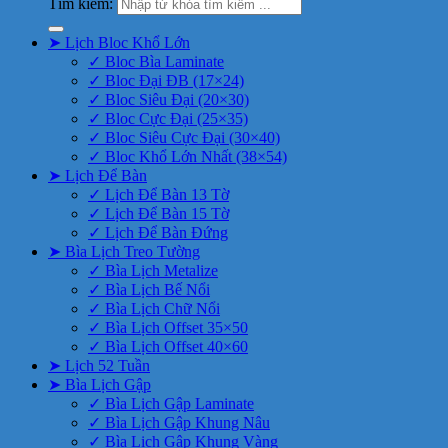
Tìm kiếm:
➤ Lịch Bloc Khổ Lớn
✓ Bloc Bìa Laminate
✓ Bloc Đại ĐB (17×24)
✓ Bloc Siêu Đại (20×30)
✓ Bloc Cực Đại (25×35)
✓ Bloc Siêu Cực Đại (30×40)
✓ Bloc Khổ Lớn Nhất (38×54)
➤ Lịch Để Bàn
✓ Lịch Để Bàn 13 Tờ
✓ Lịch Để Bàn 15 Tờ
✓ Lịch Để Bàn Đứng
➤ Bìa Lịch Treo Tường
✓ Bìa Lịch Metalize
✓ Bìa Lịch Bế Nổi
✓ Bìa Lịch Chữ Nổi
✓ Bìa Lịch Offset 35×50
✓ Bìa Lịch Offset 40×60
➤ Lịch 52 Tuần
➤ Bìa Lịch Gập
✓ Bìa Lịch Gập Laminate
✓ Bìa Lịch Gập Khung Nâu
✓ Bìa Lịch Gập Khung Vàng