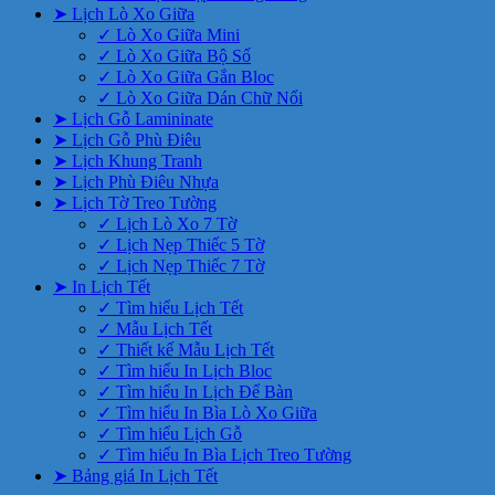
➤ Lịch Lò Xo Giữa
✓ Lò Xo Giữa Mini
✓ Lò Xo Giữa Bộ Số
✓ Lò Xo Giữa Gắn Bloc
✓ Lò Xo Giữa Dán Chữ Nổi
➤ Lịch Gỗ Lamininate
➤ Lịch Gỗ Phù Điêu
➤ Lịch Khung Tranh
➤ Lịch Phù Điêu Nhựa
➤ Lịch Tờ Treo Tường
✓ Lịch Lò Xo 7 Tờ
✓ Lịch Nẹp Thiếc 5 Tờ
✓ Lịch Nẹp Thiếc 7 Tờ
➤ In Lịch Tết
✓ Tìm hiểu Lịch Tết
✓ Mẫu Lịch Tết
✓ Thiết kế Mẫu Lịch Tết
✓ Tìm hiểu In Lịch Bloc
✓ Tìm hiểu In Lịch Để Bàn
✓ Tìm hiểu In Bìa Lò Xo Giữa
✓ Tìm hiểu Lịch Gỗ
✓ Tìm hiểu In Bìa Lịch Treo Tường
➤ Bảng giá In Lịch Tết