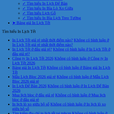
✓ Tìm hiểu In Lịch Để Bàn
✓ Tìm hiểu In Bìa Lò Xo Giữa
✓ Tìm hiểu Lịch Gỗ
✓ Tìm hiểu In Bìa Lịch Treo Tường
➤ Bảng giá In Lịch Tết
Tìm hiểu In Lịch Tết
In Lịch Tết giá rẻ nhất thời điểm nào?
Không có bình luận
ở
In Lịch Tết giá rẻ nhất thời điểm nào?
In Lịch Tết ở đâu giá rẻ?
Không có bình luận
ở In Lịch Tết ở
đâu giá rẻ?
Công ty In Lịch Tết 2026
Không có bình luận
ở Công ty In
Lịch Tết 2026
Bảng giá In Lịch Tết
Không có bình luận
ở Bảng giá In Lịch
Tết
Mẫu Lịch Bloc 2026 giá rẻ
Không có bình luận
ở Mẫu Lịch
Bloc 2026 giá rẻ
In Lịch Để Bàn 2026
Không có bình luận
ở In Lịch Để Bàn
2026
Mua lịch bloc ở đâu giá rẻ
Không có bình luận
ở Mua lịch
bloc ở đâu giá rẻ
In lịch lò xo giữa bộ số
Không có bình luận
ở In lịch lò xo
giữa bộ số
Tìm kiếm địa chỉ in lịch tết tại tphcm
Không có bình luận
ở