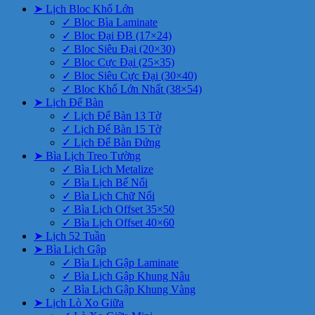
➤ Lịch Bloc Khổ Lớn
✓ Bloc Bìa Laminate
✓ Bloc Đại ĐB (17×24)
✓ Bloc Siêu Đại (20×30)
✓ Bloc Cực Đại (25×35)
✓ Bloc Siêu Cực Đại (30×40)
✓ Bloc Khổ Lớn Nhất (38×54)
➤ Lịch Để Bàn
✓ Lịch Để Bàn 13 Tờ
✓ Lịch Để Bàn 15 Tờ
✓ Lịch Để Bàn Đứng
➤ Bìa Lịch Treo Tường
✓ Bìa Lịch Metalize
✓ Bìa Lịch Bế Nổi
✓ Bìa Lịch Chữ Nổi
✓ Bìa Lịch Offset 35×50
✓ Bìa Lịch Offset 40×60
➤ Lịch 52 Tuần
➤ Bìa Lịch Gập
✓ Bìa Lịch Gập Laminate
✓ Bìa Lịch Gập Khung Nâu
✓ Bìa Lịch Gập Khung Vàng
➤ Lịch Lò Xo Giữa