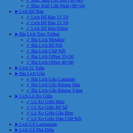
✓ Bloc Siêu Cực Đại (30×40)
✓ Bloc Khổ Lớn Nhất (38×54)
➤ Lịch Để Bàn
✓ Lịch Để Bàn 13 Tờ
✓ Lịch Để Bàn 15 Tờ
✓ Lịch Để Bàn Đứng
➤ Bìa Lịch Treo Tường
✓ Bìa Lịch Metalize
✓ Bìa Lịch Bế Nổi
✓ Bìa Lịch Chữ Nổi
✓ Bìa Lịch Offset 35×50
✓ Bìa Lịch Offset 40×60
➤ Lịch 52 Tuần
➤ Bìa Lịch Gập
✓ Bìa Lịch Gập Laminate
✓ Bìa Lịch Gập Khung Nâu
✓ Bìa Lịch Gập Khung Vàng
➤ Lịch Lò Xo Giữa
✓ Lò Xo Giữa Mini
✓ Lò Xo Giữa Bộ Số
✓ Lò Xo Giữa Gắn Bloc
✓ Lò Xo Giữa Dán Chữ Nổi
➤ Lịch Gỗ Lamininate
➤ Lịch Gỗ Phù Điêu