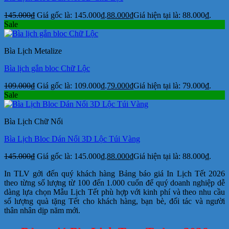
145.000
₫
Giá gốc là: 145.000₫.
88.000
₫
Giá hiện tại là: 88.000₫.
Sale
Bìa Lịch Metalize
Bìa lịch gắn bloc Chữ Lộc
109.000
₫
Giá gốc là: 109.000₫.
79.000
₫
Giá hiện tại là: 79.000₫.
Sale
Bìa Lịch Chữ Nổi
Bìa Lịch Bloc Dán Nổi 3D Lộc Túi Vàng
145.000
₫
Giá gốc là: 145.000₫.
88.000
₫
Giá hiện tại là: 88.000₫.
In TLV gởi đến quý khách hàng Bảng báo giá In Lịch Tết 2026
theo từng số lượng từ 100 đến 1.000 cuốn để quý doanh nghiệp dễ
dàng lựa chọn Mẫu Lịch Tết phù hợp với kinh phí và theo nhu cầu
số lượng quà tặng Tết cho khách hàng, bạn bè, đối tác và người
thân nhân dịp năm mới.