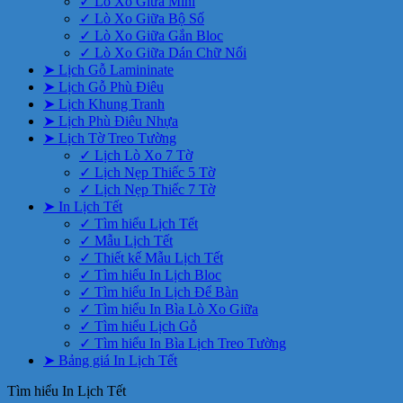
✓ Lò Xo Giữa Mini
✓ Lò Xo Giữa Bộ Số
✓ Lò Xo Giữa Gắn Bloc
✓ Lò Xo Giữa Dán Chữ Nổi
➤ Lịch Gỗ Lamininate
➤ Lịch Gỗ Phù Điêu
➤ Lịch Khung Tranh
➤ Lịch Phù Điêu Nhựa
➤ Lịch Tờ Treo Tường
✓ Lịch Lò Xo 7 Tờ
✓ Lịch Nẹp Thiếc 5 Tờ
✓ Lịch Nẹp Thiếc 7 Tờ
➤ In Lịch Tết
✓ Tìm hiểu Lịch Tết
✓ Mẫu Lịch Tết
✓ Thiết kế Mẫu Lịch Tết
✓ Tìm hiểu In Lịch Bloc
✓ Tìm hiểu In Lịch Để Bàn
✓ Tìm hiểu In Bìa Lò Xo Giữa
✓ Tìm hiểu Lịch Gỗ
✓ Tìm hiểu In Bìa Lịch Treo Tường
➤ Bảng giá In Lịch Tết
Tìm hiểu In Lịch Tết