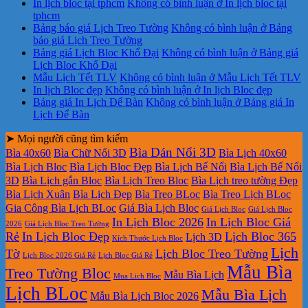
In lịch bloc tại tphcm
Không có bình luận
ở In lịch bloc tại
tphcm
Bảng báo giá Lịch Treo Tường
Không có bình luận
ở Bảng
báo giá Lịch Treo Tường
Bảng giá Lịch Bloc Khổ Đại
Không có bình luận
ở Bảng giá
Lịch Bloc Khổ Đại
Mẫu Lịch Tết TLV
Không có bình luận
ở Mẫu Lịch Tết TLV
In lịch Bloc đẹp
Không có bình luận
ở In lịch Bloc đẹp
Bảng giá In Lịch Để Bàn
Không có bình luận
ở Bảng giá In
Lịch Để Bàn
➤ Mọi người cũng tìm kiếm
Bìa Dán Nổi 3D
Bìa 40x60
Bìa Chữ Nổi 3D
Bìa Lịch 40x60
Bìa Lịch Bloc
Bìa Lịch Bloc Đẹp
Bìa Lịch Bế Nổi
Bìa Lịch Bế Nổi
3D
Bìa Lịch gắn Bloc
Bìa Lịch Treo Bloc
Bìa Lịch treo tường Đẹp
Bìa Lịch Xuân
Bìa Lịch Đẹp
Bìa Treo BLoc
Bìa Treo Lịch BLoc
Gia Công Bìa Lịch BLoc
Giá Bìa Lịch Bloc
Giá Lịch Bloc
Giá Lịch Bloc
In Lịch Bloc 2026
In Lịch Bloc Giá
2026
Giá Lịch Bloc Treo Tường
Rẻ
In Lịch Bloc Đẹp
Lịch Bloc 365
Lịch 3D
Kích Thước Lịch Bloc
Lịch
Tờ
Lịch Bloc Treo Tường
Lịch Bloc 2026 Giá Rẻ
Lịch Bloc Giá Rẻ
Mẫu Bìa
Treo Tường Bloc
Mẫu Bìa Lịch
Mua Lich Bloc
Lịch BLoc
Mẫu Bìa Lịch
Mẫu Bìa Lịch Bloc 2026