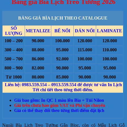
Bảng giá Bìa Lịch Treo Tường 2026
BẢNG GIÁ BÌA LỊCH THEO CATALOGUE
SỐ
METALIZE
BẾ NỔI
DÁN NỔI
LAMINATE
LƯỢNG
100 – 200
90.000
100.000
120.000
120.000
300 – 400
88.000
95.000
115.000
110.000
500 – 700
86.000
92.000
100.000
100.000
800 – 900
82.000
90.000
95.000
95.000
Từ 1000
80.000
85.000
90.000
90.000
Liên hệ: 0983.559.554 – 0913.559.554 để được tư vấn In Lịch
Tết chi tiết theo từng thời điểm.
Giá bao gồm: In QC 1 màu lên Bìa + Túi Nilon
Giá trên chưa bao gồm VAT và Phí vận chuyển
Giá có thể thay đổi theo từng thời điểm đặt lịch
Ngoài Bìa Lịch Treo Tường Gắn Bloc, còn có Mẫu Lịch Gỗ