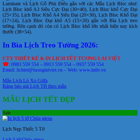
Laminate và Lịch Gỗ Phù Điêu gắn với các Mẫu Lịch Bloc như:
Lịch Bloc khổ A3 Siêu Cực Đại (30×40), Lịch Bloc khổ Cực Đại
(25×35), Lịch Bloc Khổ A4 Siêu Đại (20×30), Lịch Bloc Khổ Đại
(17×24), Lịch Bloc Đại khổ A5 (15×20) gắn với Bìa Lịch treo
tường. Bên cạnh đó còn có Lịch Bloc khổ lớn nhất hiện nay kích
thước (38×54).
In Bìa Lịch Treo Tường 2026:
CTY THIẾT KẾ & IN LỊCH TẾT TƯƠNG LAI VIỆT
☎
: 0983 559 554 – 0913 559 554 – 0937 559 554
Email: lichtet@tuonglaiviet.vn – Web: www.intlv.vn
Mẫu Lịch Lò Xo Giữa
Bảng báo giá Lịch Tết theo mẫu
MẪU LỊCH TẾT ĐẸP
Sale
Lịch Nẹp Thiếc 5 Tờ
Lịch 5 tờ Chúa giesu