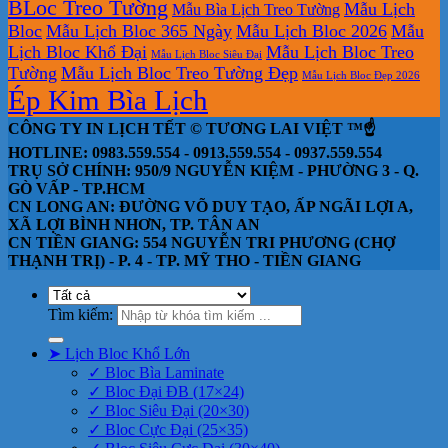
BLoc Treo Tường
Mẫu Lịch
Mẫu Bìa Lịch Treo Tường
Bloc
Mẫu Lịch Bloc 365 Ngày
Mẫu Lịch Bloc 2026
Mẫu
Lịch Bloc Khổ Đại
Mẫu Lịch Bloc Treo
Mẫu Lịch Bloc Siêu Đại
Tường
Mẫu Lịch Bloc Treo Tường Đẹp
Mẫu Lịch Bloc Đẹp 2026
Ép Kim Bìa Lịch
CÔNG TY IN LỊCH TẾT © TƯƠNG LAI VIỆT ™☝️
HOTLINE: 0983.559.554 - 0913.559.554 - 0937.559.554
TRỤ SỞ CHÍNH: 950/9 NGUYỄN KIỆM - PHƯỜNG 3 - Q.
GÒ VẤP - TP.HCM
CN LONG AN: ĐƯỜNG VÕ DUY TẠO, ẤP NGÃI LỢI A,
XÃ LỢI BÌNH NHƠN, TP. TÂN AN
CN TIỀN GIANG: 554 NGUYỄN TRI PHƯƠNG (CHỢ
THẠNH TRỊ) - P. 4 - TP. MỸ THO - TIỀN GIANG
Tìm kiếm:
➤ Lịch Bloc Khổ Lớn
✓ Bloc Bìa Laminate
✓ Bloc Đại ĐB (17×24)
✓ Bloc Siêu Đại (20×30)
✓ Bloc Cực Đại (25×35)