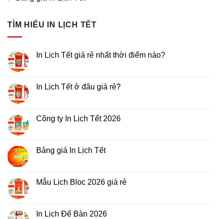
TÌM HIỂU IN LỊCH TẾT
In Lịch Tết giá rẻ nhất thời điểm nào?
Không
có
bình
luận
In Lịch Tết ở đâu giá rẻ?
ở
In
Không
Lịch
có
Tết
bình
giá
luận
Công ty In Lịch Tết 2026
rẻ
ở
nhất
In
Không
thời
Lịch
có
điểm
Tết
bình
nào?
ở
luận
Bảng giá In Lịch Tết
đâu
ở
giá
Công
Không
rẻ?
ty
có
In
bình
Lịch
luận
Mẫu Lịch Bloc 2026 giá rẻ
Tết
ở
2026
Bảng
Không
giá
có
In
bình
Lịch
luận
In Lịch Để Bàn 2026
Tết
ở