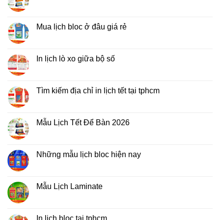
Mẫu
Không
Lịch
có
Bloc
bình
2026
luận
Mua lịch bloc ở đâu giá rẻ
giá
ở
rẻ
In
Không
Lịch
có
Để
bình
Bàn
luận
In lịch lò xo giữa bộ số
2026
ở
Mua
Không
lịch
có
bloc
bình
ở
luận
Tìm kiếm địa chỉ in lịch tết tại tphcm
đâu
ở
giá
In
Không
rẻ
lịch
có
lò
bình
xo
luận
Mẫu Lịch Tết Để Bàn 2026
giữa
ở
bộ
Tìm
Không
số
kiếm
có
địa
bình
chỉ
luận
Những mẫu lịch bloc hiện nay
in
ở
lịch
Mẫu
Không
tết
Lịch
có
tại
Tết
bình
tphcm
Để
luận
Mẫu Lịch Laminate
Bàn
ở
2026
Những
Không
mẫu
có
lịch
bình
bloc
luận
In lịch bloc tại tphcm