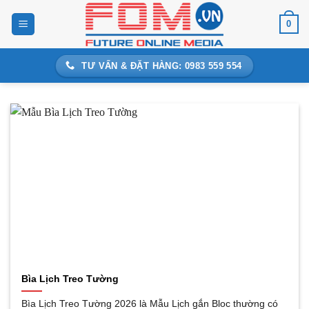
Bỏ
0
qua
nội
dung
TƯ VẤN & ĐẶT HÀNG: 0983 559 554
Bìa Lịch Treo Tường
Bìa Lịch Treo Tường 2026 là Mẫu Lịch gắn Bloc thường có