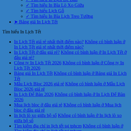
✓ Tìm hiểu In Bìa Lò Xo Giữa
✓ Tìm hiểu Lịch Gỗ
✓ Tìm hiểu In Bìa Lịch Treo Tường
➤ Bảng giá In Lịch Tết
Tìm hiểu In Lịch Tết
In Lịch Tết giá rẻ nhất thời điểm nào?
Không có bình luận
ở
In Lịch Tết giá rẻ nhất thời điểm nào?
In Lịch Tết ở đâu giá rẻ?
Không có bình luận
ở In Lịch Tết ở
đâu giá rẻ?
Công ty In Lịch Tết 2026
Không có bình luận
ở Công ty In
Lịch Tết 2026
Bảng giá In Lịch Tết
Không có bình luận
ở Bảng giá In Lịch
Tết
Mẫu Lịch Bloc 2026 giá rẻ
Không có bình luận
ở Mẫu Lịch
Bloc 2026 giá rẻ
In Lịch Để Bàn 2026
Không có bình luận
ở In Lịch Để Bàn
2026
Mua lịch bloc ở đâu giá rẻ
Không có bình luận
ở Mua lịch
bloc ở đâu giá rẻ
In lịch lò xo giữa bộ số
Không có bình luận
ở In lịch lò xo
giữa bộ số
Tìm kiếm địa chỉ in lịch tết tại tphcm
Không có bình luận
ở