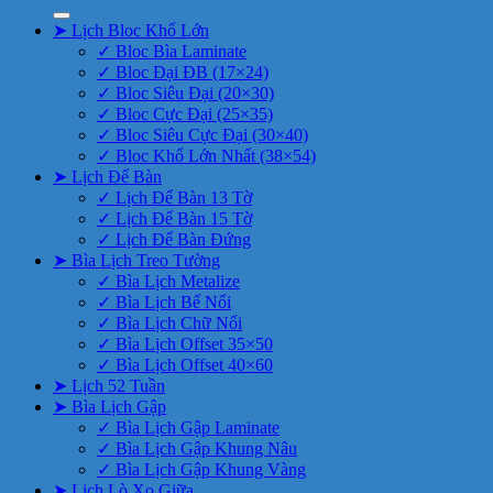
➤ Lịch Bloc Khổ Lớn
✓ Bloc Bìa Laminate
✓ Bloc Đại ĐB (17×24)
✓ Bloc Siêu Đại (20×30)
✓ Bloc Cực Đại (25×35)
✓ Bloc Siêu Cực Đại (30×40)
✓ Bloc Khổ Lớn Nhất (38×54)
➤ Lịch Để Bàn
✓ Lịch Để Bàn 13 Tờ
✓ Lịch Để Bàn 15 Tờ
✓ Lịch Để Bàn Đứng
➤ Bìa Lịch Treo Tường
✓ Bìa Lịch Metalize
✓ Bìa Lịch Bế Nổi
✓ Bìa Lịch Chữ Nổi
✓ Bìa Lịch Offset 35×50
✓ Bìa Lịch Offset 40×60
➤ Lịch 52 Tuần
➤ Bìa Lịch Gập
✓ Bìa Lịch Gập Laminate
✓ Bìa Lịch Gập Khung Nâu
✓ Bìa Lịch Gập Khung Vàng
➤ Lịch Lò Xo Giữa