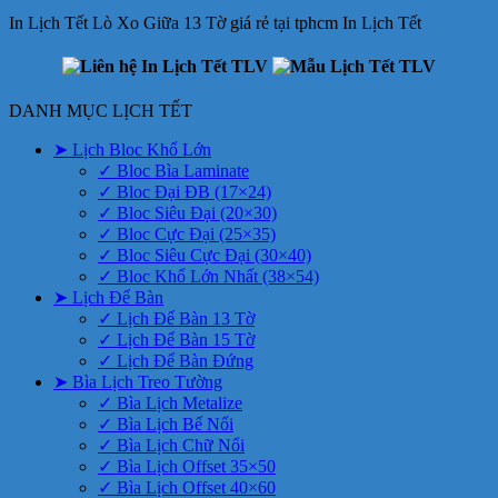
In Lịch Tết Lò Xo Giữa 13 Tờ giá rẻ tại tphcm In Lịch Tết
DANH MỤC LỊCH TẾT
➤ Lịch Bloc Khổ Lớn
✓ Bloc Bìa Laminate
✓ Bloc Đại ĐB (17×24)
✓ Bloc Siêu Đại (20×30)
✓ Bloc Cực Đại (25×35)
✓ Bloc Siêu Cực Đại (30×40)
✓ Bloc Khổ Lớn Nhất (38×54)
➤ Lịch Để Bàn
✓ Lịch Để Bàn 13 Tờ
✓ Lịch Để Bàn 15 Tờ
✓ Lịch Để Bàn Đứng
➤ Bìa Lịch Treo Tường
✓ Bìa Lịch Metalize
✓ Bìa Lịch Bế Nổi
✓ Bìa Lịch Chữ Nổi
✓ Bìa Lịch Offset 35×50
✓ Bìa Lịch Offset 40×60