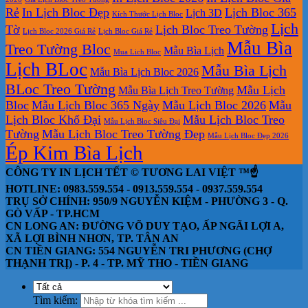
Rẻ
In Lịch Bloc Đẹp
Lịch Bloc 365
Lịch 3D
Kích Thước Lịch Bloc
Lịch
Tờ
Lịch Bloc Treo Tường
Lịch Bloc 2026 Giá Rẻ
Lịch Bloc Giá Rẻ
Mẫu Bìa
Treo Tường Bloc
Mẫu Bìa Lịch
Mua Lich Bloc
Lịch BLoc
Mẫu Bìa Lịch
Mẫu Bìa Lịch Bloc 2026
BLoc Treo Tường
Mẫu Lịch
Mẫu Bìa Lịch Treo Tường
Bloc
Mẫu Lịch Bloc 365 Ngày
Mẫu Lịch Bloc 2026
Mẫu
Lịch Bloc Khổ Đại
Mẫu Lịch Bloc Treo
Mẫu Lịch Bloc Siêu Đại
Tường
Mẫu Lịch Bloc Treo Tường Đẹp
Mẫu Lịch Bloc Đẹp 2026
Ép Kim Bìa Lịch
CÔNG TY IN LỊCH TẾT © TƯƠNG LAI VIỆT ™☝️
HOTLINE: 0983.559.554 - 0913.559.554 - 0937.559.554
TRỤ SỞ CHÍNH: 950/9 NGUYỄN KIỆM - PHƯỜNG 3 - Q.
GÒ VẤP - TP.HCM
CN LONG AN: ĐƯỜNG VÕ DUY TẠO, ẤP NGÃI LỢI A,
XÃ LỢI BÌNH NHƠN, TP. TÂN AN
CN TIỀN GIANG: 554 NGUYỄN TRI PHƯƠNG (CHỢ
THẠNH TRỊ) - P. 4 - TP. MỸ THO - TIỀN GIANG
Tìm kiếm: