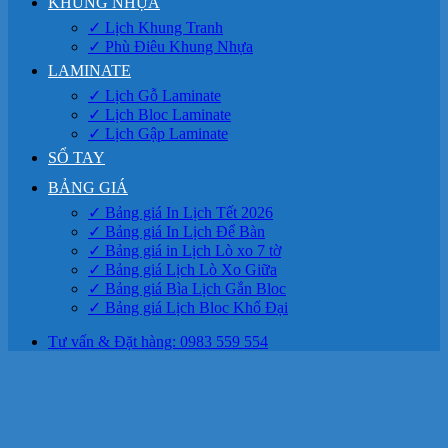
KHUNG NHỰA
✓ Lịch Khung Tranh
✓ Phù Điêu Khung Nhựa
LAMINATE
✓ Lịch Gỗ Laminate
✓ Lịch Bloc Laminate
✓ Lịch Gập Laminate
SỔ TAY
BẢNG GIÁ
✓ Bảng giá In Lịch Tết 2026
✓ Bảng giá In Lịch Để Bàn
✓ Bảng giá in Lịch Lò xo 7 tờ
✓ Bảng giá Lịch Lò Xo Giữa
✓ Bảng giá Bìa Lịch Gắn Bloc
✓ Bảng giá Lịch Bloc Khổ Đại
Tư vấn & Đặt hàng: 0983 559 554