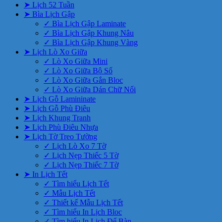
➤ Lịch 52 Tuần
➤ Bìa Lịch Gập
✓ Bìa Lịch Gập Laminate
✓ Bìa Lịch Gập Khung Nâu
✓ Bìa Lịch Gập Khung Vàng
➤ Lịch Lò Xo Giữa
✓ Lò Xo Giữa Mini
✓ Lò Xo Giữa Bộ Số
✓ Lò Xo Giữa Gắn Bloc
✓ Lò Xo Giữa Dán Chữ Nổi
➤ Lịch Gỗ Lamininate
➤ Lịch Gỗ Phù Điêu
➤ Lịch Khung Tranh
➤ Lịch Phù Điêu Nhựa
➤ Lịch Tờ Treo Tường
✓ Lịch Lò Xo 7 Tờ
✓ Lịch Nẹp Thiếc 5 Tờ
✓ Lịch Nẹp Thiếc 7 Tờ
➤ In Lịch Tết
✓ Tìm hiểu Lịch Tết
✓ Mẫu Lịch Tết
✓ Thiết kế Mẫu Lịch Tết
✓ Tìm hiểu In Lịch Bloc
✓ Tìm hiểu In Lịch Để Bàn