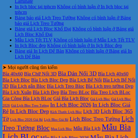
Laminate
In lịch bloc tại tphcm
Không có bình luận
ở In lịch bloc tại
tphcm
Bảng báo giá Lịch Treo Tường
Không có bình luận
ở Bảng
báo giá Lịch Treo Tường
Bảng giá Lịch Bloc Khổ Đại
Không có bình luận
ở Bảng giá
Lịch Bloc Khổ Đại
Mẫu Lịch Tết TLV
Không có bình luận
ở Mẫu Lịch Tết TLV
In lịch Bloc đẹp
Không có bình luận
ở In lịch Bloc đẹp
Bảng giá In Lịch Để Bàn
Không có bình luận
ở Bảng giá In
Lịch Để Bàn
➤ Mọi người cũng tìm kiếm
Bìa Dán Nổi 3D
Bìa 40x60
Bìa Chữ Nổi 3D
Bìa Lịch 40x60
Bìa Lịch Bloc
Bìa Lịch Bloc Đẹp
Bìa Lịch Bế Nổi
Bìa Lịch Bế Nổi
3D
Bìa Lịch gắn Bloc
Bìa Lịch Treo Bloc
Bìa Lịch treo tường Đẹp
Bìa Lịch Xuân
Bìa Lịch Đẹp
Bìa Treo BLoc
Bìa Treo Lịch BLoc
Gia Công Bìa Lịch BLoc
Giá Bìa Lịch Bloc
Giá Lịch Bloc
Giá Lịch Bloc
In Lịch Bloc 2026
In Lịch Bloc Giá
2026
Giá Lịch Bloc Treo Tường
Rẻ
In Lịch Bloc Đẹp
Lịch Bloc 365
Lịch 3D
Kích Thước Lịch Bloc
Lịch
Tờ
Lịch Bloc Treo Tường
Lịch Bloc 2026 Giá Rẻ
Lịch Bloc Giá Rẻ
Mẫu Bìa
Treo Tường Bloc
Mẫu Bìa Lịch
Mua Lich Bloc
Lịch BLoc
Mẫu Bìa Lịch
Mẫu Bìa Lịch Bloc 2026