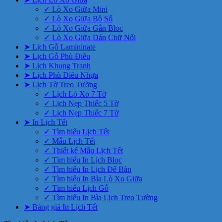
✓ Lò Xo Giữa Mini
✓ Lò Xo Giữa Bộ Số
✓ Lò Xo Giữa Gắn Bloc
✓ Lò Xo Giữa Dán Chữ Nổi
➤ Lịch Gỗ Lamininate
➤ Lịch Gỗ Phù Điêu
➤ Lịch Khung Tranh
➤ Lịch Phù Điêu Nhựa
➤ Lịch Tờ Treo Tường
✓ Lịch Lò Xo 7 Tờ
✓ Lịch Nẹp Thiếc 5 Tờ
✓ Lịch Nẹp Thiếc 7 Tờ
➤ In Lịch Tết
✓ Tìm hiểu Lịch Tết
✓ Mẫu Lịch Tết
✓ Thiết kế Mẫu Lịch Tết
✓ Tìm hiểu In Lịch Bloc
✓ Tìm hiểu In Lịch Để Bàn
✓ Tìm hiểu In Bìa Lò Xo Giữa
✓ Tìm hiểu Lịch Gỗ
✓ Tìm hiểu In Bìa Lịch Treo Tường
➤ Bảng giá In Lịch Tết