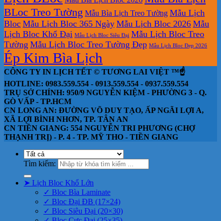
BLoc Treo Tường
Mẫu Lịch
Mẫu Bìa Lịch Treo Tường
Bloc
Mẫu Lịch Bloc 365 Ngày
Mẫu Lịch Bloc 2026
Mẫu
Lịch Bloc Khổ Đại
Mẫu Lịch Bloc Treo
Mẫu Lịch Bloc Siêu Đại
Tường
Mẫu Lịch Bloc Treo Tường Đẹp
Mẫu Lịch Bloc Đẹp 2026
Ép Kim Bìa Lịch
CÔNG TY IN LỊCH TẾT © TƯƠNG LAI VIỆT ™☝️
HOTLINE: 0983.559.554 - 0913.559.554 - 0937.559.554
TRỤ SỞ CHÍNH: 950/9 NGUYỄN KIỆM - PHƯỜNG 3 - Q.
GÒ VẤP - TP.HCM
CN LONG AN: ĐƯỜNG VÕ DUY TẠO, ẤP NGÃI LỢI A,
XÃ LỢI BÌNH NHƠN, TP. TÂN AN
CN TIỀN GIANG: 554 NGUYỄN TRI PHƯƠNG (CHỢ
THẠNH TRỊ) - P. 4 - TP. MỸ THO - TIỀN GIANG
Tìm kiếm:
➤ Lịch Bloc Khổ Lớn
✓ Bloc Bìa Laminate
✓ Bloc Đại ĐB (17×24)
✓ Bloc Siêu Đại (20×30)
✓ Bloc Cực Đại (25×35)