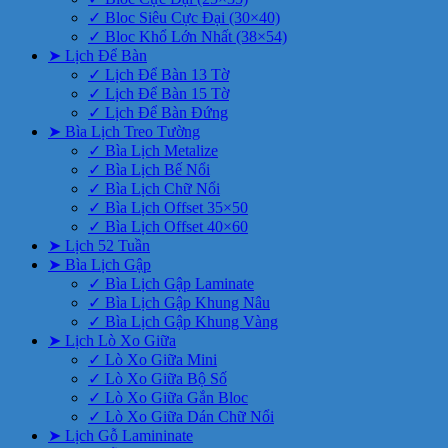
✓ Bloc Siêu Cực Đại (30×40)
✓ Bloc Khổ Lớn Nhất (38×54)
➤ Lịch Để Bàn
✓ Lịch Để Bàn 13 Tờ
✓ Lịch Để Bàn 15 Tờ
✓ Lịch Để Bàn Đứng
➤ Bìa Lịch Treo Tường
✓ Bìa Lịch Metalize
✓ Bìa Lịch Bế Nổi
✓ Bìa Lịch Chữ Nổi
✓ Bìa Lịch Offset 35×50
✓ Bìa Lịch Offset 40×60
➤ Lịch 52 Tuần
➤ Bìa Lịch Gập
✓ Bìa Lịch Gập Laminate
✓ Bìa Lịch Gập Khung Nâu
✓ Bìa Lịch Gập Khung Vàng
➤ Lịch Lò Xo Giữa
✓ Lò Xo Giữa Mini
✓ Lò Xo Giữa Bộ Số
✓ Lò Xo Giữa Gắn Bloc
✓ Lò Xo Giữa Dán Chữ Nổi
➤ Lịch Gỗ Lamininate