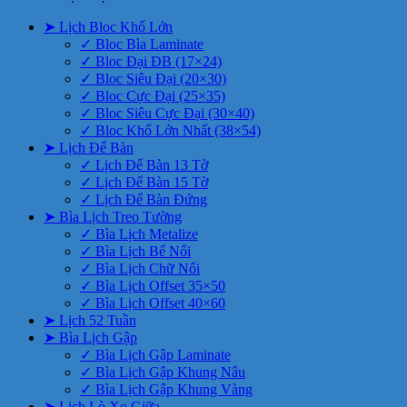
➤ Lịch Bloc Khổ Lớn
✓ Bloc Bìa Laminate
✓ Bloc Đại ĐB (17×24)
✓ Bloc Siêu Đại (20×30)
✓ Bloc Cực Đại (25×35)
✓ Bloc Siêu Cực Đại (30×40)
✓ Bloc Khổ Lớn Nhất (38×54)
➤ Lịch Để Bàn
✓ Lịch Để Bàn 13 Tờ
✓ Lịch Để Bàn 15 Tờ
✓ Lịch Để Bàn Đứng
➤ Bìa Lịch Treo Tường
✓ Bìa Lịch Metalize
✓ Bìa Lịch Bế Nổi
✓ Bìa Lịch Chữ Nổi
✓ Bìa Lịch Offset 35×50
✓ Bìa Lịch Offset 40×60
➤ Lịch 52 Tuần
➤ Bìa Lịch Gập
✓ Bìa Lịch Gập Laminate
✓ Bìa Lịch Gập Khung Nâu
✓ Bìa Lịch Gập Khung Vàng
➤ Lịch Lò Xo Giữa