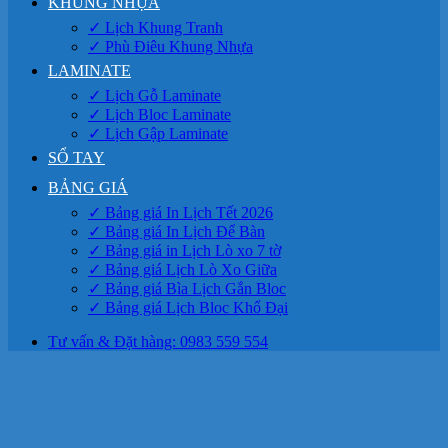
KHUNG NHỰA
✓ Lịch Khung Tranh
✓ Phù Điêu Khung Nhựa
LAMINATE
✓ Lịch Gỗ Laminate
✓ Lịch Bloc Laminate
✓ Lịch Gập Laminate
SỔ TAY
BẢNG GIÁ
✓ Bảng giá In Lịch Tết 2026
✓ Bảng giá In Lịch Để Bàn
✓ Bảng giá in Lịch Lò xo 7 tờ
✓ Bảng giá Lịch Lò Xo Giữa
✓ Bảng giá Bìa Lịch Gắn Bloc
✓ Bảng giá Lịch Bloc Khổ Đại
Tư vấn & Đặt hàng: 0983 559 554