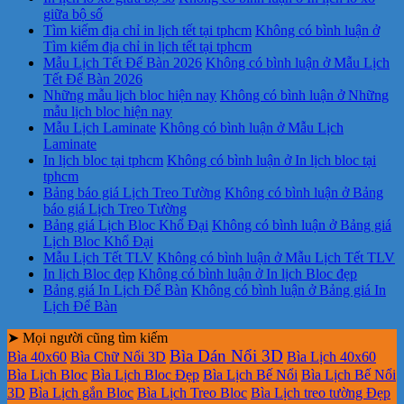
giữa bộ số
Tìm kiếm địa chỉ in lịch tết tại tphcm
Không có bình luận
ở
Tìm kiếm địa chỉ in lịch tết tại tphcm
Mẫu Lịch Tết Để Bàn 2026
Không có bình luận
ở Mẫu Lịch
Tết Để Bàn 2026
Những mẫu lịch bloc hiện nay
Không có bình luận
ở Những
mẫu lịch bloc hiện nay
Mẫu Lịch Laminate
Không có bình luận
ở Mẫu Lịch
Laminate
In lịch bloc tại tphcm
Không có bình luận
ở In lịch bloc tại
tphcm
Bảng báo giá Lịch Treo Tường
Không có bình luận
ở Bảng
báo giá Lịch Treo Tường
Bảng giá Lịch Bloc Khổ Đại
Không có bình luận
ở Bảng giá
Lịch Bloc Khổ Đại
Mẫu Lịch Tết TLV
Không có bình luận
ở Mẫu Lịch Tết TLV
In lịch Bloc đẹp
Không có bình luận
ở In lịch Bloc đẹp
Bảng giá In Lịch Để Bàn
Không có bình luận
ở Bảng giá In
Lịch Để Bàn
➤ Mọi người cũng tìm kiếm
Bìa Dán Nổi 3D
Bìa 40x60
Bìa Chữ Nổi 3D
Bìa Lịch 40x60
Bìa Lịch Bloc
Bìa Lịch Bloc Đẹp
Bìa Lịch Bế Nổi
Bìa Lịch Bế Nổi
3D
Bìa Lịch gắn Bloc
Bìa Lịch Treo Bloc
Bìa Lịch treo tường Đẹp