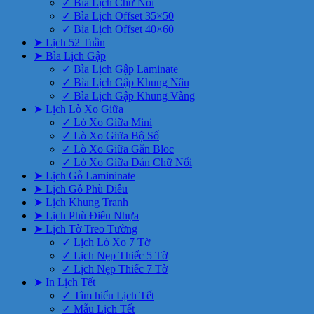
✓ Bìa Lịch Chữ Nổi
✓ Bìa Lịch Offset 35×50
✓ Bìa Lịch Offset 40×60
➤ Lịch 52 Tuần
➤ Bìa Lịch Gập
✓ Bìa Lịch Gập Laminate
✓ Bìa Lịch Gập Khung Nâu
✓ Bìa Lịch Gập Khung Vàng
➤ Lịch Lò Xo Giữa
✓ Lò Xo Giữa Mini
✓ Lò Xo Giữa Bộ Số
✓ Lò Xo Giữa Gắn Bloc
✓ Lò Xo Giữa Dán Chữ Nổi
➤ Lịch Gỗ Lamininate
➤ Lịch Gỗ Phù Điêu
➤ Lịch Khung Tranh
➤ Lịch Phù Điêu Nhựa
➤ Lịch Tờ Treo Tường
✓ Lịch Lò Xo 7 Tờ
✓ Lịch Nẹp Thiếc 5 Tờ
✓ Lịch Nẹp Thiếc 7 Tờ
➤ In Lịch Tết
✓ Tìm hiểu Lịch Tết
✓ Mẫu Lịch Tết