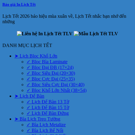
Báo giá In Lịch Tết
Lịch Tết 2026 báo hiệu mùa xuân về, Lịch Tết nhắc bạn nhớ đến
những
DANH MỤC LỊCH TẾT
➤ Lịch Bloc Khổ Lớn
✓ Bloc Bìa Laminate
✓ Bloc Đại ĐB (17×24)
✓ Bloc Siêu Đại (20×30)
✓ Bloc Cực Đại (25×35)
✓ Bloc Siêu Cực Đại (30×40)
✓ Bloc Khổ Lớn Nhất (38×54)
➤ Lịch Để Bàn
✓ Lịch Để Bàn 13 Tờ
✓ Lịch Để Bàn 15 Tờ
✓ Lịch Để Bàn Đứng
➤ Bìa Lịch Treo Tường
✓ Bìa Lịch Metalize
✓ Bìa Lịch Bế Nổi