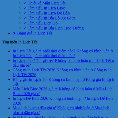
✓ Thiết kế Mẫu Lịch Tết
✓ Tìm hiểu In Lịch Bloc
✓ Tìm hiểu In Lịch Để Bàn
✓ Tìm hiểu In Bìa Lò Xo Giữa
✓ Tìm hiểu Lịch Gỗ
✓ Tìm hiểu In Bìa Lịch Treo Tường
➤ Bảng giá In Lịch Tết
Tìm hiểu In Lịch Tết
In Lịch Tết giá rẻ nhất thời điểm nào?
Không có bình luận
ở
In Lịch Tết giá rẻ nhất thời điểm nào?
In Lịch Tết ở đâu giá rẻ?
Không có bình luận
ở In Lịch Tết ở
đâu giá rẻ?
Công ty In Lịch Tết 2026
Không có bình luận
ở Công ty In
Lịch Tết 2026
Bảng giá In Lịch Tết
Không có bình luận
ở Bảng giá In Lịch
Tết
Mẫu Lịch Bloc 2026 giá rẻ
Không có bình luận
ở Mẫu Lịch
Bloc 2026 giá rẻ
In Lịch Để Bàn 2026
Không có bình luận
ở In Lịch Để Bàn
2026
Mua lịch bloc ở đâu giá rẻ
Không có bình luận
ở Mua lịch
bloc ở đâu giá rẻ
In lịch lò xo giữa bộ số
Không có bình luận
ở In lịch lò xo