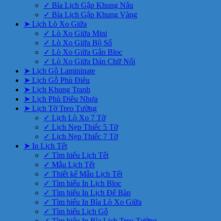
✓ Bìa Lịch Gập Khung Nâu
✓ Bìa Lịch Gập Khung Vàng
➤ Lịch Lò Xo Giữa
✓ Lò Xo Giữa Mini
✓ Lò Xo Giữa Bộ Số
✓ Lò Xo Giữa Gắn Bloc
✓ Lò Xo Giữa Dán Chữ Nổi
➤ Lịch Gỗ Lamininate
➤ Lịch Gỗ Phù Điêu
➤ Lịch Khung Tranh
➤ Lịch Phù Điêu Nhựa
➤ Lịch Tờ Treo Tường
✓ Lịch Lò Xo 7 Tờ
✓ Lịch Nẹp Thiếc 5 Tờ
✓ Lịch Nẹp Thiếc 7 Tờ
➤ In Lịch Tết
✓ Tìm hiểu Lịch Tết
✓ Mẫu Lịch Tết
✓ Thiết kế Mẫu Lịch Tết
✓ Tìm hiểu In Lịch Bloc
✓ Tìm hiểu In Lịch Để Bàn
✓ Tìm hiểu In Bìa Lò Xo Giữa
✓ Tìm hiểu Lịch Gỗ
✓ Tìm hiểu In Bìa Lịch Treo Tường