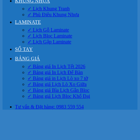
KHUNG NHỰA
✓ Lịch Khung Tranh
✓ Phù Điêu Khung Nhựa
LAMINATE
✓ Lịch Gỗ Laminate
✓ Lịch Bloc Laminate
✓ Lịch Gập Laminate
SỔ TAY
BẢNG GIÁ
✓ Bảng giá In Lịch Tết 2026
✓ Bảng giá In Lịch Để Bàn
✓ Bảng giá in Lịch Lò xo 7 tờ
✓ Bảng giá Lịch Lò Xo Giữa
✓ Bảng giá Bìa Lịch Gắn Bloc
✓ Bảng giá Lịch Bloc Khổ Đại
Tư vấn & Đặt hàng: 0983 559 554