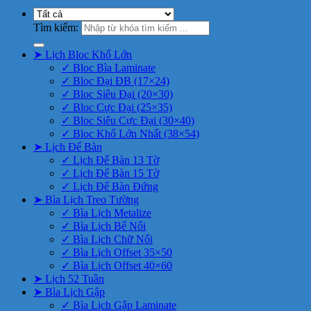
Tìm kiếm:
➤ Lịch Bloc Khổ Lớn
✓ Bloc Bìa Laminate
✓ Bloc Đại ĐB (17×24)
✓ Bloc Siêu Đại (20×30)
✓ Bloc Cực Đại (25×35)
✓ Bloc Siêu Cực Đại (30×40)
✓ Bloc Khổ Lớn Nhất (38×54)
➤ Lịch Để Bàn
✓ Lịch Để Bàn 13 Tờ
✓ Lịch Để Bàn 15 Tờ
✓ Lịch Để Bàn Đứng
➤ Bìa Lịch Treo Tường
✓ Bìa Lịch Metalize
✓ Bìa Lịch Bế Nổi
✓ Bìa Lịch Chữ Nổi
✓ Bìa Lịch Offset 35×50
✓ Bìa Lịch Offset 40×60
➤ Lịch 52 Tuần
➤ Bìa Lịch Gập
✓ Bìa Lịch Gập Laminate