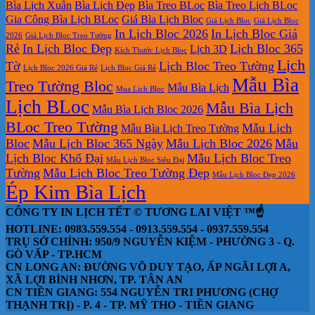
Bìa Lịch Xuân
Bìa Lịch Đẹp
Bìa Treo BLoc
Bìa Treo Lịch BLoc
Gia Công Bìa Lịch BLoc
Giá Bìa Lịch Bloc
Giá Lịch Bloc
Giá Lịch Bloc
In Lịch Bloc 2026
In Lịch Bloc Giá
2026
Giá Lịch Bloc Treo Tường
Rẻ
In Lịch Bloc Đẹp
Lịch Bloc 365
Lịch 3D
Kích Thước Lịch Bloc
Lịch
Tờ
Lịch Bloc Treo Tường
Lịch Bloc 2026 Giá Rẻ
Lịch Bloc Giá Rẻ
Mẫu Bìa
Treo Tường Bloc
Mẫu Bìa Lịch
Mua Lich Bloc
Lịch BLoc
Mẫu Bìa Lịch
Mẫu Bìa Lịch Bloc 2026
BLoc Treo Tường
Mẫu Lịch
Mẫu Bìa Lịch Treo Tường
Bloc
Mẫu Lịch Bloc 365 Ngày
Mẫu Lịch Bloc 2026
Mẫu
Lịch Bloc Khổ Đại
Mẫu Lịch Bloc Treo
Mẫu Lịch Bloc Siêu Đại
Tường
Mẫu Lịch Bloc Treo Tường Đẹp
Mẫu Lịch Bloc Đẹp 2026
Ép Kim Bìa Lịch
CÔNG TY IN LỊCH TẾT © TƯƠNG LAI VIỆT ™☝️
HOTLINE: 0983.559.554 - 0913.559.554 - 0937.559.554
TRỤ SỞ CHÍNH: 950/9 NGUYỄN KIỆM - PHƯỜNG 3 - Q.
GÒ VẤP - TP.HCM
CN LONG AN: ĐƯỜNG VÕ DUY TẠO, ẤP NGÃI LỢI A,
XÃ LỢI BÌNH NHƠN, TP. TÂN AN
CN TIỀN GIANG: 554 NGUYỄN TRI PHƯƠNG (CHỢ
THẠNH TRỊ) - P. 4 - TP. MỸ THO - TIỀN GIANG