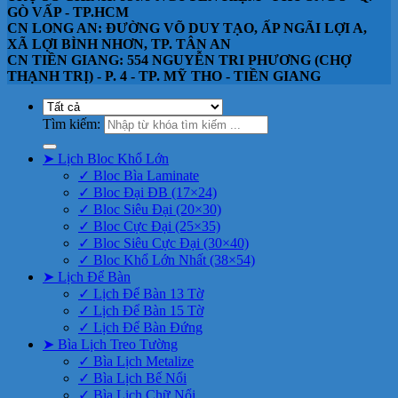
GÒ VẤP - TP.HCM
CN LONG AN: ĐƯỜNG VÕ DUY TẠO, ẤP NGÃI LỢI A,
XÃ LỢI BÌNH NHƠN, TP. TÂN AN
CN TIỀN GIANG: 554 NGUYỄN TRI PHƯƠNG (CHỢ
THẠNH TRỊ) - P. 4 - TP. MỸ THO - TIỀN GIANG
Tìm kiếm:
➤ Lịch Bloc Khổ Lớn
✓ Bloc Bìa Laminate
✓ Bloc Đại ĐB (17×24)
✓ Bloc Siêu Đại (20×30)
✓ Bloc Cực Đại (25×35)
✓ Bloc Siêu Cực Đại (30×40)
✓ Bloc Khổ Lớn Nhất (38×54)
➤ Lịch Để Bàn
✓ Lịch Để Bàn 13 Tờ
✓ Lịch Để Bàn 15 Tờ
✓ Lịch Để Bàn Đứng
➤ Bìa Lịch Treo Tường
✓ Bìa Lịch Metalize
✓ Bìa Lịch Bế Nổi
✓ Bìa Lịch Chữ Nổi