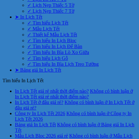
✓ Lịch Nẹp Thiếc 5 Tờ
✓ Lịch Nẹp Thiếc 7 Tờ
➤ In Lịch Tết
✓ Tìm hiểu Lịch Tết
✓ Mẫu Lịch Tết
✓ Thiết kế Mẫu Lịch Tết
✓ Tìm hiểu In Lịch Bloc
✓ Tìm hiểu In Lịch Để Bàn
✓ Tìm hiểu In Bìa Lò Xo Giữa
✓ Tìm hiểu Lịch Gỗ
✓ Tìm hiểu In Bìa Lịch Treo Tường
➤ Bảng giá In Lịch Tết
Tìm hiểu In Lịch Tết
In Lịch Tết giá rẻ nhất thời điểm nào?
Không có bình luận
ở
In Lịch Tết giá rẻ nhất thời điểm nào?
In Lịch Tết ở đâu giá rẻ?
Không có bình luận
ở In Lịch Tết ở
đâu giá rẻ?
Công ty In Lịch Tết 2026
Không có bình luận
ở Công ty In
Lịch Tết 2026
Bảng giá In Lịch Tết
Không có bình luận
ở Bảng giá In Lịch
Tết
Mẫu Lịch Bloc 2026 giá rẻ
Không có bình luận
ở Mẫu Lịch