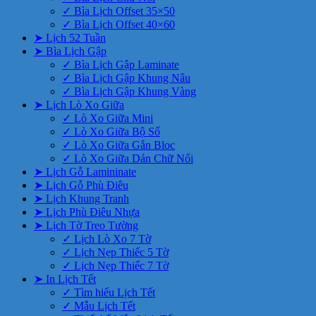
✓ Bìa Lịch Offset 35×50
✓ Bìa Lịch Offset 40×60
➤ Lịch 52 Tuần
➤ Bìa Lịch Gập
✓ Bìa Lịch Gập Laminate
✓ Bìa Lịch Gập Khung Nâu
✓ Bìa Lịch Gập Khung Vàng
➤ Lịch Lò Xo Giữa
✓ Lò Xo Giữa Mini
✓ Lò Xo Giữa Bộ Số
✓ Lò Xo Giữa Gắn Bloc
✓ Lò Xo Giữa Dán Chữ Nổi
➤ Lịch Gỗ Lamininate
➤ Lịch Gỗ Phù Điêu
➤ Lịch Khung Tranh
➤ Lịch Phù Điêu Nhựa
➤ Lịch Tờ Treo Tường
✓ Lịch Lò Xo 7 Tờ
✓ Lịch Nẹp Thiếc 5 Tờ
✓ Lịch Nẹp Thiếc 7 Tờ
➤ In Lịch Tết
✓ Tìm hiểu Lịch Tết
✓ Mẫu Lịch Tết