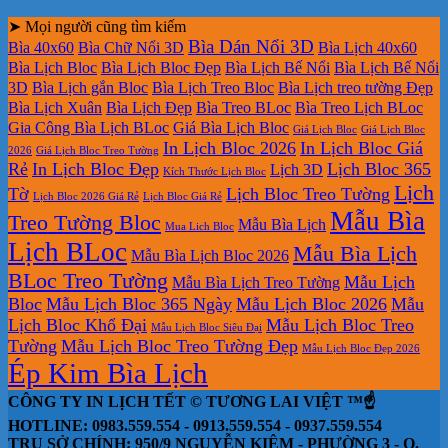
➤ Mọi người cũng tìm kiếm
Bìa Dán Nổi 3D
Bìa 40x60
Bìa Chữ Nổi 3D
Bìa Lịch 40x60
Bìa Lịch Bloc
Bìa Lịch Bloc Đẹp
Bìa Lịch Bế Nổi
Bìa Lịch Bế Nổi
3D
Bìa Lịch gắn Bloc
Bìa Lịch Treo Bloc
Bìa Lịch treo tường Đẹp
Bìa Lịch Xuân
Bìa Lịch Đẹp
Bìa Treo BLoc
Bìa Treo Lịch BLoc
Gia Công Bìa Lịch BLoc
Giá Bìa Lịch Bloc
Giá Lịch Bloc
Giá Lịch Bloc
In Lịch Bloc 2026
In Lịch Bloc Giá
2026
Giá Lịch Bloc Treo Tường
Rẻ
In Lịch Bloc Đẹp
Lịch Bloc 365
Lịch 3D
Kích Thước Lịch Bloc
Lịch
Tờ
Lịch Bloc Treo Tường
Lịch Bloc 2026 Giá Rẻ
Lịch Bloc Giá Rẻ
Mẫu Bìa
Treo Tường Bloc
Mẫu Bìa Lịch
Mua Lich Bloc
Lịch BLoc
Mẫu Bìa Lịch
Mẫu Bìa Lịch Bloc 2026
BLoc Treo Tường
Mẫu Lịch
Mẫu Bìa Lịch Treo Tường
Bloc
Mẫu Lịch Bloc 365 Ngày
Mẫu Lịch Bloc 2026
Mẫu
Lịch Bloc Khổ Đại
Mẫu Lịch Bloc Treo
Mẫu Lịch Bloc Siêu Đại
Tường
Mẫu Lịch Bloc Treo Tường Đẹp
Mẫu Lịch Bloc Đẹp 2026
Ép Kim Bìa Lịch
CÔNG TY IN LỊCH TẾT © TƯƠNG LAI VIỆT ™☝️
HOTLINE: 0983.559.554 - 0913.559.554 - 0937.559.554
TRỤ SỞ CHÍNH: 950/9 NGUYỄN KIỆM - PHƯỜNG 3 - Q.