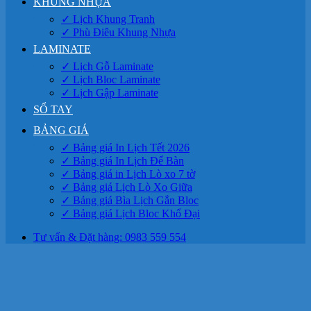
KHUNG NHỰA
✓ Lịch Khung Tranh
✓ Phù Điêu Khung Nhựa
LAMINATE
✓ Lịch Gỗ Laminate
✓ Lịch Bloc Laminate
✓ Lịch Gập Laminate
SỔ TAY
BẢNG GIÁ
✓ Bảng giá In Lịch Tết 2026
✓ Bảng giá In Lịch Để Bàn
✓ Bảng giá in Lịch Lò xo 7 tờ
✓ Bảng giá Lịch Lò Xo Giữa
✓ Bảng giá Bìa Lịch Gắn Bloc
✓ Bảng giá Lịch Bloc Khổ Đại
Tư vấn & Đặt hàng: 0983 559 554