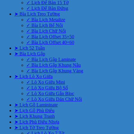
✓ Lịch Để Bàn 15 Tờ
✓ Lịch Để Bàn Đứng
➤ Bìa Lịch Treo Tường
✓ Bìa Lịch Metalize
✓ Bìa Lịch Bế Nổi
✓ Bìa Lịch Chữ Nổi
✓ Bìa Lịch Offset 35×50
✓ Bìa Lịch Offset 40×60
➤ Lịch 52 Tuần
➤ Bìa Lịch Gập
✓ Bìa Lịch Gập Laminate
✓ Bìa Lịch Gập Khung Nâu
✓ Bìa Lịch Gập Khung Vàng
➤ Lịch Lò Xo Giữa
✓ Lò Xo Giữa Mini
✓ Lò Xo Giữa Bộ Số
✓ Lò Xo Giữa Gắn Bloc
✓ Lò Xo Giữa Dán Chữ Nổi
➤ Lịch Gỗ Lamininate
➤ Lịch Gỗ Phù Điêu
➤ Lịch Khung Tranh
➤ Lịch Phù Điêu Nhựa
➤ Lịch Tờ Treo Tường
✓ Lịch Lò Xo 7 Tờ