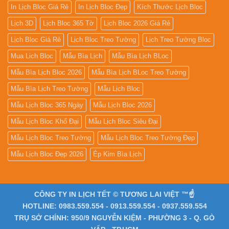
In Lịch Bloc Giá Rẻ
In Lịch Bloc Đẹp
Kích Thước Lịch Bloc
Lịch 3D
Lịch Bloc 365 Tờ
Lịch Bloc 2026 Giá Rẻ
Lịch Bloc Giá Rẻ
Lịch Bloc Treo Tường
Lịch Treo Tường Bloc
Mua Lich Bloc
Mẫu Bìa Lịch
Mẫu Bìa Lịch BLoc
Mẫu Bìa Lịch Bloc 2026
Mẫu Bìa Lịch BLoc Treo Tường
Mẫu Bìa Lịch Treo Tường
Mẫu Lịch Bloc
Mẫu Lịch Bloc 365 Ngày
Mẫu Lịch Bloc 2026
Mẫu Lịch Bloc Khổ Đại
Mẫu Lịch Bloc Siêu Đại
Mẫu Lịch Bloc Treo Tường
Mẫu Lịch Bloc Treo Tường Đẹp
Mẫu Lịch Bloc Đẹp 2026
Ép Kim Bìa Lịch
CÔNG TY IN LỊCH TẾT © TƯƠNG LAI VIỆT ™☝️
HOTLINE: 0983.559.554 - 0913.559.554 - 0937.559.554
TRỤ SỞ CHÍNH: 950/9 NGUYỄN KIỆM - PHƯỜNG 3 - Q. GÒ