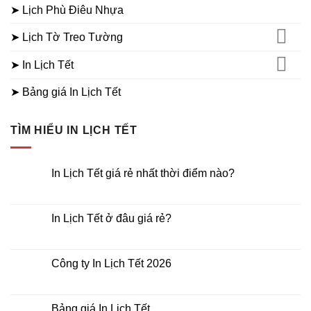
➤ Lịch Phù Điêu Nhựa
➤ Lịch Tờ Treo Tường
➤ In Lịch Tết
➤ Bảng giá In Lịch Tết
TÌM HIỂU IN LỊCH TẾT
In Lịch Tết giá rẻ nhất thời điểm nào?
Không
có
bình
luận
In Lịch Tết ở đâu giá rẻ?
ở
In
Không
Lịch
có
Tết
bình
giá
luận
Công ty In Lịch Tết 2026
rẻ
ở
nhất
In
Không
thời
Lịch
có
điểm
Tết
bình
nào?
ở
luận
Bảng giá In Lịch Tết