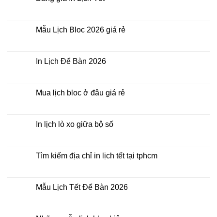
đâu
ở
giá
Công
Không
rẻ?
ty
có
In
bình
Lịch
luận
Mẫu Lịch Bloc 2026 giá rẻ
Tết
ở
2026
Bảng
Không
giá
có
In
bình
Lịch
luận
In Lịch Để Bàn 2026
Tết
ở
Mẫu
Không
Lịch
có
Bloc
bình
2026
luận
Mua lịch bloc ở đâu giá rẻ
giá
ở
rẻ
In
Không
Lịch
có
Để
bình
Bàn
luận
In lịch lò xo giữa bộ số
2026
ở
Mua
Không
lịch
có
bloc
bình
ở
luận
Tìm kiếm địa chỉ in lịch tết tại tphcm
đâu
ở
giá
In
Không
rẻ
lịch
có
lò
bình
xo
luận
Mẫu Lịch Tết Để Bàn 2026
giữa
ở
bộ
Tìm
Không
số
kiếm
có
địa
bình
chỉ
luận