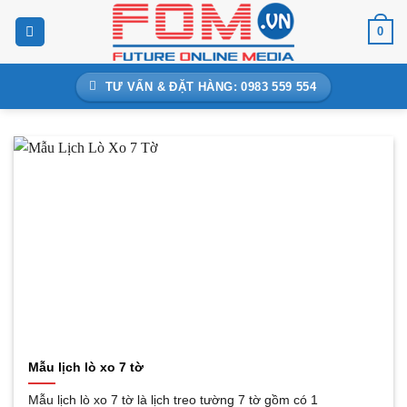
Bỏ
0
qua
nội
dung
TƯ VẤN & ĐẶT HÀNG: 0983 559 554
Mẫu lịch lò xo 7 tờ
Mẫu lịch lò xo 7 tờ là lịch treo tường 7 tờ gồm có 1