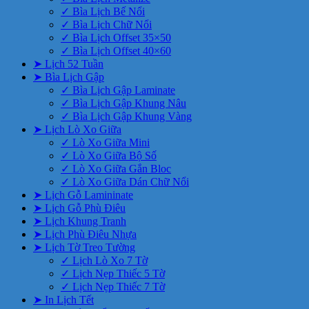
✓ Bìa Lịch Bế Nổi
✓ Bìa Lịch Chữ Nổi
✓ Bìa Lịch Offset 35×50
✓ Bìa Lịch Offset 40×60
➤ Lịch 52 Tuần
➤ Bìa Lịch Gập
✓ Bìa Lịch Gập Laminate
✓ Bìa Lịch Gập Khung Nâu
✓ Bìa Lịch Gập Khung Vàng
➤ Lịch Lò Xo Giữa
✓ Lò Xo Giữa Mini
✓ Lò Xo Giữa Bộ Số
✓ Lò Xo Giữa Gắn Bloc
✓ Lò Xo Giữa Dán Chữ Nổi
➤ Lịch Gỗ Lamininate
➤ Lịch Gỗ Phù Điêu
➤ Lịch Khung Tranh
➤ Lịch Phù Điêu Nhựa
➤ Lịch Tờ Treo Tường
✓ Lịch Lò Xo 7 Tờ
✓ Lịch Nẹp Thiếc 5 Tờ
✓ Lịch Nẹp Thiếc 7 Tờ
➤ In Lịch Tết