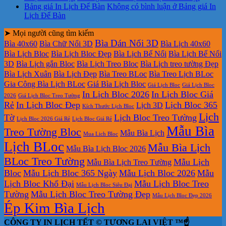
Bảng giá In Lịch Để Bàn
Không có bình luận
ở Bảng giá In
Lịch Để Bàn
➤ Mọi người cũng tìm kiếm
Bìa Dán Nổi 3D
Bìa 40x60
Bìa Chữ Nổi 3D
Bìa Lịch 40x60
Bìa Lịch Bloc
Bìa Lịch Bloc Đẹp
Bìa Lịch Bế Nổi
Bìa Lịch Bế Nổi
3D
Bìa Lịch gắn Bloc
Bìa Lịch Treo Bloc
Bìa Lịch treo tường Đẹp
Bìa Lịch Xuân
Bìa Lịch Đẹp
Bìa Treo BLoc
Bìa Treo Lịch BLoc
Gia Công Bìa Lịch BLoc
Giá Bìa Lịch Bloc
Giá Lịch Bloc
Giá Lịch Bloc
In Lịch Bloc 2026
In Lịch Bloc Giá
2026
Giá Lịch Bloc Treo Tường
Rẻ
In Lịch Bloc Đẹp
Lịch Bloc 365
Lịch 3D
Kích Thước Lịch Bloc
Lịch
Tờ
Lịch Bloc Treo Tường
Lịch Bloc 2026 Giá Rẻ
Lịch Bloc Giá Rẻ
Mẫu Bìa
Treo Tường Bloc
Mẫu Bìa Lịch
Mua Lich Bloc
Lịch BLoc
Mẫu Bìa Lịch
Mẫu Bìa Lịch Bloc 2026
BLoc Treo Tường
Mẫu Lịch
Mẫu Bìa Lịch Treo Tường
Bloc
Mẫu Lịch Bloc 365 Ngày
Mẫu Lịch Bloc 2026
Mẫu
Lịch Bloc Khổ Đại
Mẫu Lịch Bloc Treo
Mẫu Lịch Bloc Siêu Đại
Tường
Mẫu Lịch Bloc Treo Tường Đẹp
Mẫu Lịch Bloc Đẹp 2026
Ép Kim Bìa Lịch
CÔNG TY IN LỊCH TẾT © TƯƠNG LAI VIỆT ™☝️