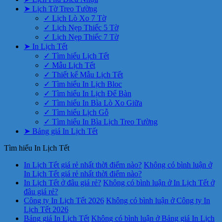
➤ Lịch Tờ Treo Tường
✓ Lịch Lò Xo 7 Tờ
✓ Lịch Nẹp Thiếc 5 Tờ
✓ Lịch Nẹp Thiếc 7 Tờ
➤ In Lịch Tết
✓ Tìm hiểu Lịch Tết
✓ Mẫu Lịch Tết
✓ Thiết kế Mẫu Lịch Tết
✓ Tìm hiểu In Lịch Bloc
✓ Tìm hiểu In Lịch Để Bàn
✓ Tìm hiểu In Bìa Lò Xo Giữa
✓ Tìm hiểu Lịch Gỗ
✓ Tìm hiểu In Bìa Lịch Treo Tường
➤ Bảng giá In Lịch Tết
Tìm hiểu In Lịch Tết
In Lịch Tết giá rẻ nhất thời điểm nào?
Không có bình luận
ở
In Lịch Tết giá rẻ nhất thời điểm nào?
In Lịch Tết ở đâu giá rẻ?
Không có bình luận
ở In Lịch Tết ở
đâu giá rẻ?
Công ty In Lịch Tết 2026
Không có bình luận
ở Công ty In
Lịch Tết 2026
Bảng giá In Lịch Tết
Không có bình luận
ở Bảng giá In Lịch