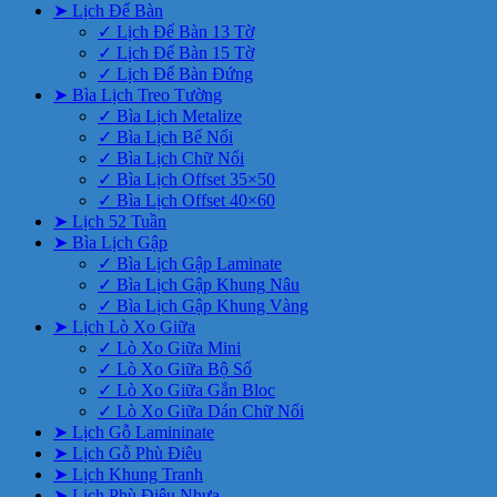
➤ Lịch Để Bàn
✓ Lịch Để Bàn 13 Tờ
✓ Lịch Để Bàn 15 Tờ
✓ Lịch Để Bàn Đứng
➤ Bìa Lịch Treo Tường
✓ Bìa Lịch Metalize
✓ Bìa Lịch Bế Nổi
✓ Bìa Lịch Chữ Nổi
✓ Bìa Lịch Offset 35×50
✓ Bìa Lịch Offset 40×60
➤ Lịch 52 Tuần
➤ Bìa Lịch Gập
✓ Bìa Lịch Gập Laminate
✓ Bìa Lịch Gập Khung Nâu
✓ Bìa Lịch Gập Khung Vàng
➤ Lịch Lò Xo Giữa
✓ Lò Xo Giữa Mini
✓ Lò Xo Giữa Bộ Số
✓ Lò Xo Giữa Gắn Bloc
✓ Lò Xo Giữa Dán Chữ Nổi
➤ Lịch Gỗ Lamininate
➤ Lịch Gỗ Phù Điêu
➤ Lịch Khung Tranh
➤ Lịch Phù Điêu Nhựa