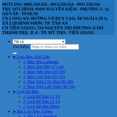
HOTLINE: 0983.559.554 - 0913.559.554 - 0937.559.554
TRỤ SỞ CHÍNH: 950/9 NGUYỄN KIỆM - PHƯỜNG 3 - Q.
GÒ VẤP - TP.HCM
CN LONG AN: ĐƯỜNG VÕ DUY TẠO, ẤP NGÃI LỢI A,
XÃ LỢI BÌNH NHƠN, TP. TÂN AN
CN TIỀN GIANG: 554 NGUYỄN TRI PHƯƠNG (CHỢ
THẠNH TRỊ) - P. 4 - TP. MỸ THO - TIỀN GIANG
Tìm kiếm:
➤ Lịch Bloc Khổ Lớn
✓ Bloc Bìa Laminate
✓ Bloc Đại ĐB (17×24)
✓ Bloc Siêu Đại (20×30)
✓ Bloc Cực Đại (25×35)
✓ Bloc Siêu Cực Đại (30×40)
✓ Bloc Khổ Lớn Nhất (38×54)
➤ Lịch Để Bàn
✓ Lịch Để Bàn 13 Tờ
✓ Lịch Để Bàn 15 Tờ
✓ Lịch Để Bàn Đứng
➤ Bìa Lịch Treo Tường
✓ Bìa Lịch Metalize